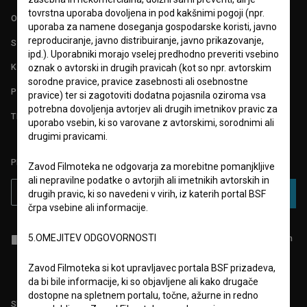
tovrstna uporaba dovoljena in pod kakšnimi pogoji (npr.
O PROJEKTU
uporaba za namene doseganja gospodarske koristi, javno
reproduciranje, javno distribuiranje, javno prikazovanje,
STATISTIKA
ipd.). Uporabniki morajo vselej predhodno preveriti vsebino
KONTAKT
oznak o avtorski in drugih pravicah (kot so npr. avtorskim
sorodne pravice, pravice zasebnosti ali osebnostne
POGOSTA VPRAŠANJA
pravice) ter si zagotoviti dodatna pojasnila oziroma vsa
potrebna dovoljenja avtorjev ali drugih imetnikov pravic za
TEST FUNKCIONALNOSTI
uporabo vsebin, ki so varovane z avtorskimi, sorodnimi ali
drugimi pravicami.
PRIJAVITE SE NA BSF NOVIČNIK:
Zavod Filmoteka ne odgovarja za morebitne pomanjkljive
ali nepravilne podatke o avtorjih ali imetnikih avtorskih in
PRIJAVA
drugih pravic, ki so navedeni v virih, iz katerih portal BSF
črpa vsebine ali informacije.
5.OMEJITEV ODGOVORNOSTI
Sprejemam
splošne pogoje
in dajem
soglasje
za zbiranje, hrambo in
obdelavo osebnih podatkov.
Zavod Filmoteka si kot upravljavec portala BSF prizadeva,
da bi bile informacije, ki so objavljene ali kako drugače
dostopne na spletnem portalu, točne, ažurne in redno
Sledite nam na: