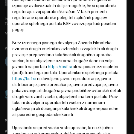
izposoje avdiovizualnih del je mogoč le, če si uporabniki
registrirajo svoj uporabniški račun. V takih primerih
registrirane uporabnike poleg teh splošnih pogojev
info@filmoteka.si
Tehnična pomoč: podpora@bsf.si
uporabe spletnega portala BSF zavezujejo tudi posebni
pogoji.
Mednarodna številka ISSN 2670-787X
Brez izrecnega pisnega dovoljenja Zavoda Filmoteka
Projekt sofinancira:
oziroma drugih imetnikov avtorskih, izvajalskih ali drugih
pravic je prepovedana kakršnakoli drugačna uporaba
vsebin, ki so objavljene oziroma drugače dane na voljo
javnosti na portalu
https://bsf.si
ali na posamezni spletni
(pod)strani tega portala. Uporabnikom spletnega portala
https://bsf.si
ni dovoljeno javno reproduciranje, javno
distribuiranje, javno prenašanje, javno predvajanje, javno
prikazovanje ali drugačna javna priobčitev avtorskih del ali
drugih varovanih vsebin, objavljenih na tem portalu. Prav
tako ni dovoljena uporaba teh vsebin z namenom
oglaševanja ali doseganja kakršnekoli druge neposredne
ali posredne gospodarske koristi.
PARTNERJI
Uporabniki so pred vsako vrsto uporabe, ki ni izključno
POGOJI UPORABE
zasebna in nekomercialna, dolžni sami preveriti, ali je