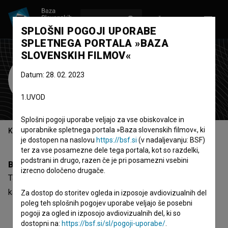
VPIŠI SE
EN
SPLOŠNI POGOJI UPORABE
SPLETNEGA PORTALA »BAZA
SLOVENSKIH FILMOV«
Tancrède Rivière
Datum: 28. 02. 2023
scenarist
1.UVOD
Splošni pogoji uporabe veljajo za vse obiskovalce in
uporabnike spletnega portala »Baza slovenskih filmov«, ki
Kazalo
je dostopen na naslovu
https://bsf.si
(v nadaljevanju: BSF)
ter za vse posamezne dele tega portala, kot so razdelki,
podstrani in drugo, razen če je pri posamezni vsebini
Biografija
izrecno določeno drugače.
Tancrède Rivière je scenarist. Najodmevnejši projekt, pri
katerem je sodeloval, je
Gora se ne bo premaknila (2025)
.
Za dostop do storitev ogleda in izposoje avdiovizualnih del
poleg teh splošnih pogojev uporabe veljajo še posebni
pogoji za ogled in izposojo avdiovizualnih del, ki so
dostopni na:
https://bsf.si/sl/pogoji-uporabe/
.