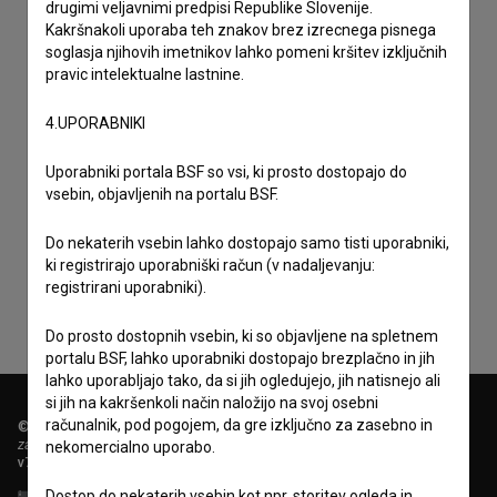
drugimi veljavnimi predpisi Republike Slovenije.
Kakršnakoli uporaba teh znakov brez izrecnega pisnega
soglasja njihovih imetnikov lahko pomeni kršitev izključnih
pravic intelektualne lastnine.
4.UPORABNIKI
Uporabniki portala BSF so vsi, ki prosto dostopajo do
vsebin, objavljenih na portalu BSF.
Sprejemam
splošne pogoje
in dajem
soglasje
za
zbiranje, hrambo in obdelavo osebnih podatkov.
Do nekaterih vsebin lahko dostopajo samo tisti uporabniki,
ki registrirajo uporabniški račun (v nadaljevanju:
registrirani uporabniki).
Do prosto dostopnih vsebin, ki so objavljene na spletnem
portalu BSF, lahko uporabniki dostopajo brezplačno in jih
lahko uporabljajo tako, da si jih ogledujejo, jih natisnejo ali
si jih na kakršenkoli način naložijo na svoj osebni
računalnik, pod pogojem, da gre izključno za zasebno in
© 2018-2026, Filmoteka,
zavod za širjenje filmske kulture
nekomercialno uporabo.
v7.151.0
Dostop do nekaterih vsebin kot npr. storitev ogleda in