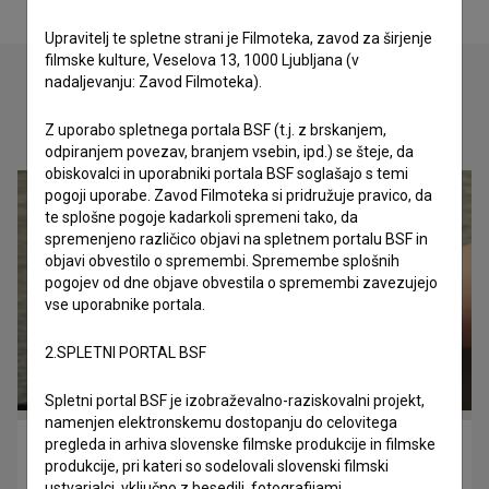
Upravitelj te spletne strani je Filmoteka, zavod za širjenje
filmske kulture, Veselova 13, 1000 Ljubljana (v
nadaljevanju: Zavod Filmoteka).
Oglejte si
Z uporabo spletnega portala BSF (t.j. z brskanjem,
odpiranjem povezav, branjem vsebin, ipd.) se šteje, da
obiskovalci in uporabniki portala BSF soglašajo s temi
pogoji uporabe. Zavod Filmoteka si pridružuje pravico, da
te splošne pogoje kadarkoli spremeni tako, da
spremenjeno različico objavi na spletnem portalu BSF in
objavi obvestilo o spremembi. Spremembe splošnih
pogojev od dne objave obvestila o spremembi zavezujejo
vse uporabnike portala.
2.SPLETNI PORTAL BSF
Spletni portal BSF je izobraževalno-raziskovalni projekt,
namenjen elektronskemu dostopanju do celovitega
pregleda in arhiva slovenske filmske produkcije in filmske
Telo (2023)
produkcije, pri kateri so sodelovali slovenski filmski
drama
ustvarjalci, vključno z besedili, fotografijami,