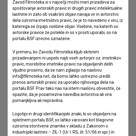
Zavod Filmoteka si v največji možni meri prizadeva za
Spoštovani, s pomočjo spodnjega obrazca lahko stopite v
spoštovanje avtorskih pravic in drugih pravic intelektualne
stik z uredništvom Baze slovenskih filmov. Veseli bomo vaših
lastnine in zato ob vsakršni objavi navaja vir in avtorstvo
odzivov.
dela oziroma imetništvo pravic, če je to navedeno v viru, iz
katerega se črpajo vsebine objav. Vsebine, na katerih so
imam vprašanje
avtorske pravice že potekle in so v prosti uporabi, so na
portalu BSF izrecno označene.
prijavljam napako
želim dodati podatke
V primeru, ko Zavodu Filmoteka kljub skrbnim
drugo
prizadevanjem ni uspelo najti vseh avtorjev oz. imetnikov
pravic, morebitne imetnike pravic na objavljenih delih
vljudno prosimo, da se nam zglasijo na naslovu
info@filmoteka.net, da bomo lahko ustrezno uredili
prenos avtorskih pravic za uporabo njihovega dela na
portalu BSF. Prav tako nas na istem naslovu obvestite, če
opazite, da je posamezna navedba avtorstva ali vira
pomanjkljiva ali nepravilna.
Logotipi in drugi identifikacijski znaki, ki so objavljeni na
spletnem portalu BSF, so lahko varovani kot blagovne
oziroma storitvene znamke v skladu z Zakonom o
industrijski lastnini – ZIL-1 (Ur. l. RS, št. 51/06 in spr.) in