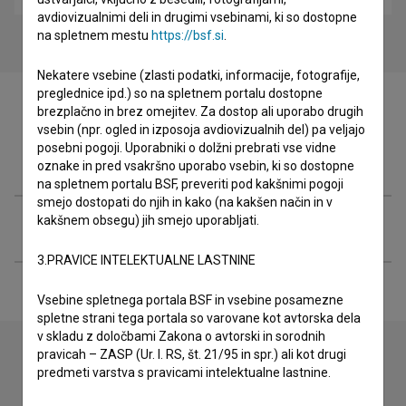
avdiovizualnimi deli in drugimi vsebinami, ki so dostopne
na spletnem mestu
https://bsf.si
.
Nekatere vsebine (zlasti podatki, informacije, fotografije,
preglednice ipd.) so na spletnem portalu dostopne
brezplačno in brez omejitev. Za dostop ali uporabo drugih
vsebin (npr. ogled in izposoja avdiovizualnih del) pa veljajo
posebni pogoji. Uporabniki o dolžni prebrati vse vidne
Filmografija (3)
oznake in pred vsakršno uporabo vsebin, ki so dostopne
na spletnem portalu BSF, preveriti pod kakšnimi pogoji
smejo dostopati do njih in kako (na kakšen način in v
kakšnem obsegu) jih smejo uporabljati.
Razširjeni podatki
3.PRAVICE INTELEKTUALNE LASTNINE
Vsebine spletnega portala BSF in vsebine posamezne
spletne strani tega portala so varovane kot avtorska dela
v skladu z določbami Zakona o avtorski in sorodnih
pravicah – ZASP (Ur. l. RS, št. 21/95 in spr.) ali kot drugi
predmeti varstva s pravicami intelektualne lastnine.
Stik z uredništvom