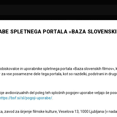
ABE SPLETNEGA PORTALA »BAZA SLOVENSKI
bodan Kaloper
 obiskovalce in uporabnike spletnega portala »Baza slovenskih filmov«, 
r za vse posamezne dele tega portala, kot so razdelki, podstrani in drug
oje avdiovizualnih del poleg teh splošnih pogojev uporabe veljajo še pos
https://bsf.si/sl/pogoji-uporabe/
.
eka, zavod za širjenje filmske kulture, Veselova 13, 1000 Ljubljana (v nad