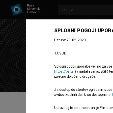
SPLOŠNI POGOJI UPOR
Datum: 28. 02. 2023
Slo
1.UVOD
Zasedba
Splošni pogoji uporabe veljajo za vse
https://bsf.si
(v nadaljevanju: BSF) te
izrecno določeno drugače.
Za dostop do storitev ogleda in izpos
avdiovizualnih del, ki so dostopni na:
Kazalo
Upravitelj te spletne strani je Filmot