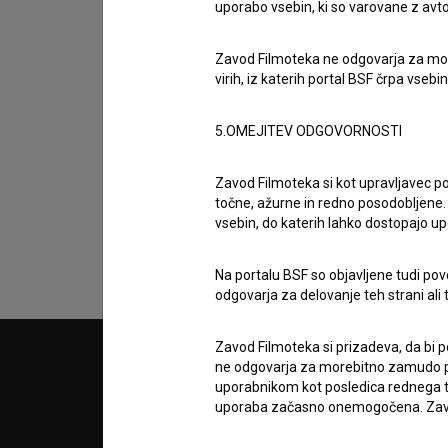
uporabo vsebin, ki so varovane z avto
Zavod Filmoteka ne odgovarja za moreb
virih, iz katerih portal BSF črpa vsebin
Sprejemam
splošne pogoje
in dajem
sog
5.OMEJITEV ODGOVORNOSTI
podatkov.
Zavod Filmoteka si kot upravljavec po
točne, ažurne in redno posodobljene. 
vsebin, do katerih lahko dostopajo up
Na portalu BSF so objavljene tudi pov
odgovarja za delovanje teh strani ali 
Zavod Filmoteka si prizadeva, da bi p
© 2018-2026, Filmoteka,
PARTN
ne odgovarja za morebitno zamudo pri
zavod za širjenje filmske kulture
uporabnikom kot posledica rednega te
v7.149.2
uporaba začasno onemogočena. Zavod
POGOJ