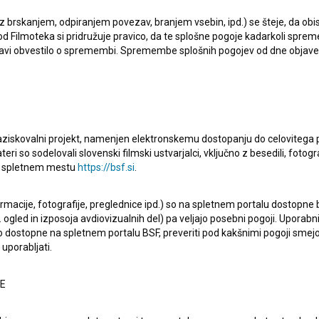
jekt, kjer je nastopil, je
Verpas (1986)
.
 z brskanjem, odpiranjem povezav, branjem vsebin, ipd.) se šteje, da obis
d Filmoteka si pridružuje pravico, da te splošne pogoje kadarkoli sprem
bjavi obvestilo o spremembi. Spremembe splošnih pogojev od dne objav
raziskovalni projekt, namenjen elektronskemu dostopanju do celovitega 
Oglejte si
teri so sodelovali slovenski filmski ustvarjalci, vključno z besedili, fotogr
na spletnem mestu
https://bsf.si
.
ormacije, fotografije, preglednice ipd.) so na spletnem portalu dostopne
 ogled in izposoja avdiovizualnih del) pa veljajo posebni pogoji. Uporabn
o dostopne na spletnem portalu BSF, preveriti pod kakšnimi pogoji smejo
uporabljati.
NE
Do takrat pa … (2020)