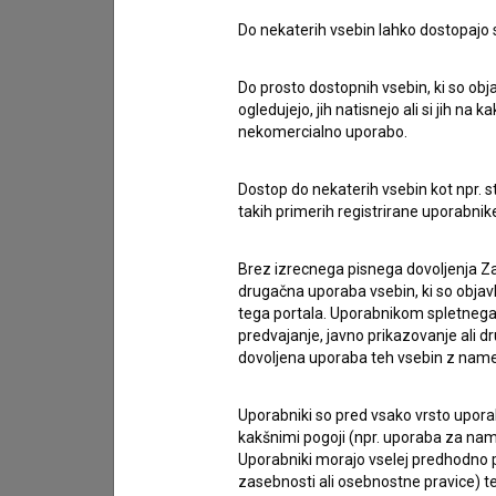
Do nekaterih vsebin lahko dostopajo sa
Stik z uredništvom
Spoštovani, s pomočjo spodnjega obrazca lahko sto
Do prosto dostopnih vsebin, ki so obja
ogledujejo, jih natisnejo ali si jih na
nekomercialno uporabo.
imam vprašanje
prijavljam napako
Dostop do nekaterih vsebin kot npr. st
želim dodati podatke
takih primerih registrirane uporabni
drugo
Brez izrecnega pisnega dovoljenja Za
drugačna uporaba vsebin, ki so objav
tega portala. Uporabnikom spletnega
predvajanje, javno prikazovanje ali dr
dovoljena uporaba teh vsebin z name
Uporabniki so pred vsako vrsto uporabe
kakšnimi pogoji (npr. uporaba za name
Uporabniki morajo vselej predhodno pr
zasebnosti ali osebnostne pravice) te