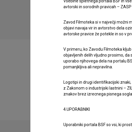
Vsebine spletnega portala BSF in vs
drama, družinski, komedija, mladinski
avtorski in sorodnih pravicah – ZASP (U
Zavod Filmoteka si v največji možni m
objavi navaja vir in avtorstvo dela oz
avtorske pravice že potekle in so v p
V primeru, ko Zavodu Filmoteka kljub
objavljenih delih vljudno prosimo, da
uporabo njihovega dela na portalu BS
pomanjkljiva ali nepravilna.
Filmografija (1)
Logotipi in drugi identifikacijski zna
z Zakonom o industrijski lastnini – ZIL
Razširjeni podatki
znakov brez izrecnega pisnega soglasj
4.UPORABNIKI
Uporabniki portala BSF so vsi, ki pros