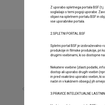
Biografija
Slobodan Kaloper je nastopajoči. Najnovejši pro
Z uporabo spletnega portala BSF (t.j.
soglašajo s temi pogoji uporabe. Zavo
objavi na spletnem portalu BSF in o
vse uporabnike portala.
2.SPLETNI PORTAL BSF
Spletni portal BSF je izobraževalno-
produkcije in filmske produkcije, pri ka
drugimi vsebinami, ki so dostopne 
Nekatere vsebine (zlasti podatki, inf
dostop ali uporabo drugih vsebin (npr.
in pred vsakršno uporabo vsebin, ki s
način in v kakšnem obsegu) jih smejo 
3.PRAVICE INTELEKTUALNE LASTNI
Sreča na vrvici (1977)