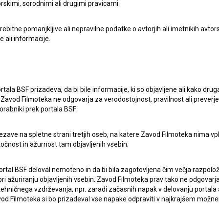
rskimi, sorodnimi ali drugimi pravicami.
itne pomanjkljive ali nepravilne podatke o avtorjih ali imetnikih avtorsk
e ali informacije.
lasje
za zbiranje, hrambo in obdelavo osebnih
rtala BSF prizadeva, da bi bile informacije, ki so objavljene ali kako dr
Zavod Filmoteka ne odgovarja za verodostojnost, pravilnost ali preverje
orabniki prek portala BSF.
ezave na spletne strani tretjih oseb, na katere Zavod Filmoteka nima vp
točnost in ažurnost tam objavljenih vsebin.
ortal BSF deloval nemoteno in da bi bila zagotovljena čim večja razpolož
ERJI
PRIJAVITE SE NA BSF NOVIČNIK:
 ažuriranju objavljenih vsebin. Zavod Filmoteka prav tako ne odgovarja 
hničnega vzdrževanja, npr. zaradi začasnih napak v delovanju portala ali
 Filmoteka si bo prizadeval vse napake odpraviti v najkrajšem možn
PRIJAV
I UPORABE