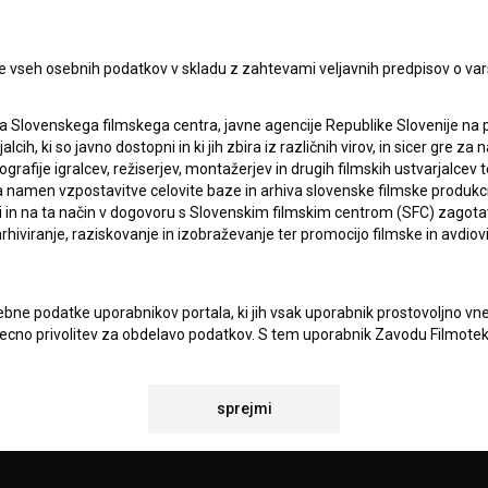
Sprejemam
splošne pogoje
in dajem
soglasje
za
zbiranje, hrambo in obdelavo osebnih podatkov.
JEKTU
e vseh osebnih podatkov v skladu z zahtevami veljavnih predpisov o va
a Slovenskega filmskega centra, javne agencije Republike Slovenije na 
TIKA
alcih, ki so javno dostopni in ki jih zbira iz različnih virov, in sicer gre 
ografije igralcev, režiserjev, montažerjev in drugih filmskih ustvarjalcev 
amen vzpostavitve celovite baze in arhiva slovenske filmske produkcije 
ci in na ta način v dogovoru s Slovenskim filmskim centrom (SFC) zagotavl
KT
rhiviranje, raziskovanje in izobraževanje ter promocijo filmske in avdiov
TA
ANJA
bne podatke uporabnikov portala, ki jih vsak uporabnik prostovoljno vnes
recno privolitev za obdelavo podatkov. S tem uporabnik Zavodu Filmoteka
navedeni e-naslov občasno ali redno pošilja obvestila in e-novice. Za
osebno kontaktiranje uporabnikov na njihovo željo, za posredovanje odgo
povezavi z željami oz. vprašanji uporabnikov, za občasno pošiljanje e
IONALNOSTI
sprejmi
 BSF ter za statistične, marketinške in druge analize in raziskave v zve
atki analitike spletnih strani vselej anonimizirani.