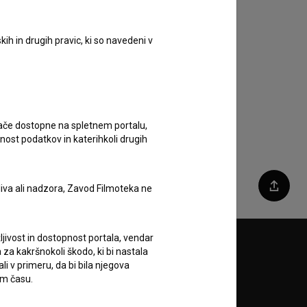
ih in drugih pravic, ki so navedeni v
ugače dostopne na spletnem portalu,
nost podatkov in katerihkoli drugih
liva ali nadzora, Zavod Filmoteka ne
Deli
ljivost in dostopnost portala, vendar
Sledite nam na:
za kakršnokoli škodo, ki bi nastala
 v primeru, da bi bila njegova
em času.
A