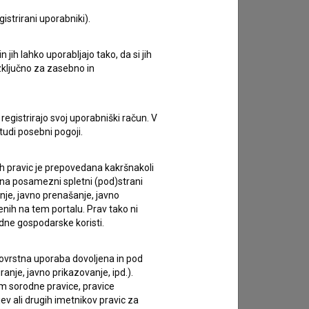
istrirani uporabniki).
zivov.
jih lahko uporabljajo tako, da si jih
izključno za zasebno in
registrirajo svoj uporabniški račun. V
tudi posebni pogoji.
ih pravic je prepovedana kakršnakoli
 na posamezni spletni (pod)strani
anje, javno prenašanje, javno
enih na tem portalu. Prav tako ni
dne gospodarske koristi.
 tovrstna uporaba dovoljena in pod
anje, javno prikazovanje, ipd.).
im sorodne pravice, pravice
ev ali drugih imetnikov pravic za