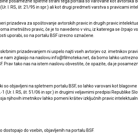
ebine posamezne spletne strani tega portala so varovane kot avtorska d
romantični
r. l. RS, št. 21/95 in spr.) ali kot drugi predmeti varstva s pravicami inte
eri prizadeva za spoštovanje avtorskih pravic in drugih pravic intelektua
iroma imetništvo pravic, če je to navedeno v viru, iz katerega se črpajo v
rosti uporabi, so na portalu BSF izrecno označene.
 skrbnim prizadevanjem ni uspelo najti vseh avtorjev oz. imetnikov prav
 se nam zglasijo na naslovu info@filmoteka.net, da bomo lahko ustrezno 
F. Prav tako nas na istem naslovu obvestite, če opazite, da je posamezn
ki, ki so objavljeni na spletnem portalu BSF, so lahko varovani kot blago
-1 (Ur. l. RS, št. 51/06 in spr.) in drugimi veljavnimi predpisi Republike S
a njihovih imetnikov lahko pomeni kršitev izključnih pravic intelektualn
to dostopajo do vsebin, objavljenih na portalu BSF.