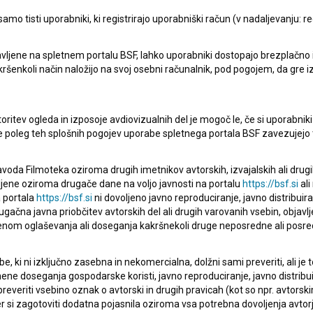
mo tisti uporabniki, ki registrirajo uporabniški račun (v nadaljevanju: reg
pite v stik z uredništvom Baze slovenskih filmov. Veseli bomo vaših od
vljene na spletnem portalu BSF, lahko uporabniki dostopajo brezplačno in 
 kakršenkoli način naložijo na svoj osebni računalnik, pod pogojem, da gre 
oritev ogleda in izposoje avdiovizualnih del je mogoč le, če si uporabniki 
ke poleg teh splošnih pogojev uporabe spletnega portala BSF zavezujejo 
voda Filmoteka oziroma drugih imetnikov avtorskih, izvajalskih ali drug
ljene oziroma drugače dane na voljo javnosti na portalu
https://bsf.si
ali
 portala
https://bsf.si
ni dovoljeno javno reproduciranje, javno distribuir
ugačna javna priobčitev avtorskih del ali drugih varovanih vsebin, objavlj
nom oglaševanja ali doseganja kakršnekoli druge neposredne ali posre
, ki ni izključno zasebna in nekomercialna, dolžni sami preveriti, ali je
ne doseganja gospodarske koristi, javno reproduciranje, javno distribuir
everiti vsebino oznak o avtorski in drugih pravicah (kot so npr. avtorsk
r si zagotoviti dodatna pojasnila oziroma vsa potrebna dovoljenja avtorj