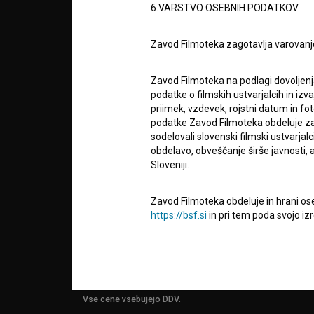
6.VARSTVO OSEBNIH PODATKOV
info@filmoteka.si
O PRO
Tehnična pomoč: podpora@bsf.si
Zavod Filmoteka zagotavlja varovanj
Mednarodna številka ISSN 2670-787X
Zavod Filmoteka na podlagi dovoljenj
STATIS
podatke o filmskih ustvarjalcih in izvaj
Projekt sofinancira:
priimek, vzdevek, rojstni datum in fot
podatke Zavod Filmoteka obdeluje za n
sodelovali slovenski filmski ustvarjal
KONTA
obdelavo, obveščanje širše javnosti, a
Sloveniji.
POGOS
VPRAŠ
Zavod Filmoteka obdeluje in hrani ose
https://bsf.si
in pri tem poda svojo iz
njegove osebne podatke ter da mu na 
uporabnikih uporabljal izključno za 
TEST
obveščanje o izvedenih spremembah v 
FUNKC
narave, z novostmi na spletnem mestu
čemer bodo statistični podatki oz. pod
Vse cene vsebujejo DDV.