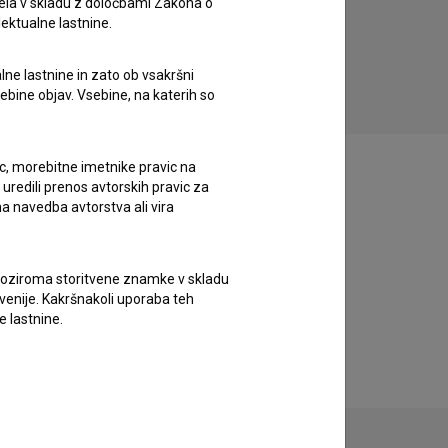
ela v skladu z določbami Zakona o
drama
lektualne lastnine.
lne lastnine in zato ob vsakršni
sebine objav. Vsebine, na katerih so
ic, morebitne imetnike pravic na
uredili prenos avtorskih pravic za
a navedba avtorstva ali vira
vne oziroma storitvene znamke v skladu
lovenije. Kakršnakoli uporaba teh
e lastnine.