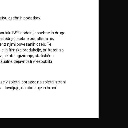
rstvu osebnih podatkov.
portalu BSF obdeluje osebne in druge
za naslednje osebne podatke: ime,
RSS novice
ter z njimi povezanih oseb. Te
in filmske produkcije, pri kateri so
ja katalogiziranje, statistično
RSS dogodki
izualne dejavnosti v Republiki
Podprite nas z donacijo na
TRR: SI56 6100 0001 5706
e v spletni obrazec na spletni strani
684,
 dovoljuje, da obdeluje in hrani
ali s kreditno kartico:
vod Filmoteka bo zbrane podatke o
vorov na njihova vprašanja in za
Doniraj
lektronskih sporočil nekomercialne
zi z uporabniki spletnega mesta, pri