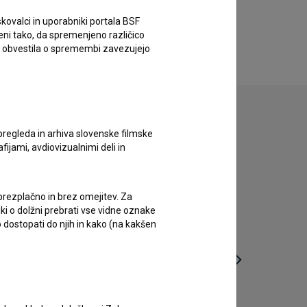
kovalci in uporabniki portala BSF
eni tako, da spremenjeno različico
e obvestila o spremembi zavezujejo
pregleda in arhiva slovenske filmske
afijami, avdiovizualnimi deli in
 brezplačno in brez omejitev. Za
iki o dolžni prebrati vse vidne oznake
 dostopati do njih in kako (na kakšen
Noćni brodovi (2012)