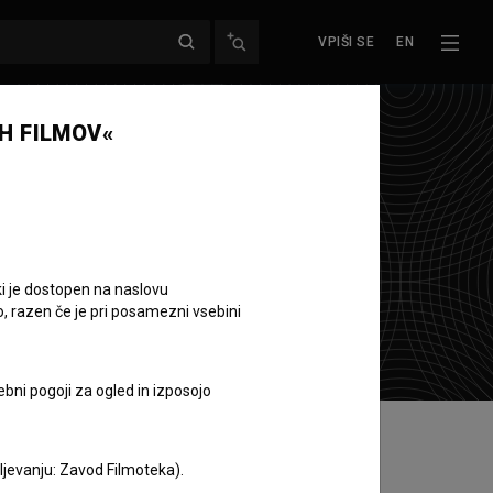
VPIŠI SE
EN
H FILMOV«
ki je dostopen na naslovu
o, razen če je pri posamezni vsebini
ebni pogoji za ogled in izposojo
aljevanju: Zavod Filmoteka).