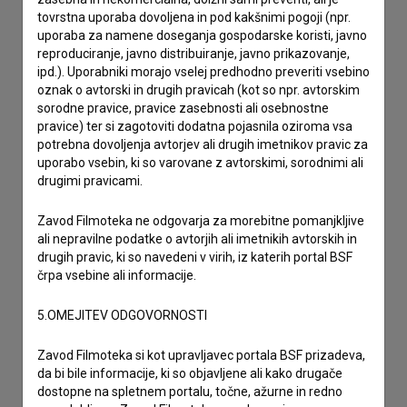
tovrstna uporaba dovoljena in pod kakšnimi pogoji (npr.
uporaba za namene doseganja gospodarske koristi, javno
reproduciranje, javno distribuiranje, javno prikazovanje,
ipd.). Uporabniki morajo vselej predhodno preveriti vsebino
oznak o avtorski in drugih pravicah (kot so npr. avtorskim
sorodne pravice, pravice zasebnosti ali osebnostne
pravice) ter si zagotoviti dodatna pojasnila oziroma vsa
potrebna dovoljenja avtorjev ali drugih imetnikov pravic za
uporabo vsebin, ki so varovane z avtorskimi, sorodnimi ali
drugimi pravicami.
Zavod Filmoteka ne odgovarja za morebitne pomanjkljive
ali nepravilne podatke o avtorjih ali imetnikih avtorskih in
drugih pravic, ki so navedeni v virih, iz katerih portal BSF
črpa vsebine ali informacije.
5.OMEJITEV ODGOVORNOSTI
Sprejemam
splošne pogoje
in dajem
soglasje
za
Zavod Filmoteka si kot upravljavec portala BSF prizadeva,
zbiranje, hrambo in obdelavo osebnih podatkov.
da bi bile informacije, ki so objavljene ali kako drugače
dostopne na spletnem portalu, točne, ažurne in redno