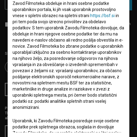
Zavod Filmoteka obdeluje in hrani osebne podatke
PRIJAVA
uporabnikov portala, ki jih vsak uporabnik prostovoljno
vnese v spletni obrazec na spletni strani
https://bsf.si
in
pri tem poda svojo izrecno privolitev za obdelavo
Sprejemam
splošne pogoje
in dajem
soglasje
za zbiranje, hrambo in
podatkov. S tem uporabnik Zavodu Filmoteka dovoljuje, da
obdelavo osebnih podatkov.
obdeluje in hrani njegove osebne podatke ter da mu na
navedeni e-naslov občasno ali redno pošilja obvestila in e-
novice. Zavod Filmoteka bo zbrane podatke o uporabnikih
uporabljal izključno za osebno kontaktiranje uporabnikov
Sledite nam na:
na njihovo željo, za posredovanje odgovorov na njihova
vprašanja in za obveščanje o izvedenih spremembah v
povezavi z željami oz. vprašanji uporabnikov, za občasno
pošiljanje elektronskih sporočil nekomercialne narave, z
novostmi na spletnem mestu BSF ter za statistične,
marketinške in druge analize in raziskave v zvezi z
RSS novice
RSS dogodki
uporabniki spletnega mesta, pri čemer bodo statistični
podatki oz. podatki analitike spletnih strani vselej
anonimizirani.
Podprite nas z donacijo na
TRR: SI56 6100 0001 5706 684,
ali s kreditno kartico:
Uporabnik, ki Zavodu Filmoteka posreduje svoje osebne
podatke prek spletnega obrazca, soglaša in dovoljuje
Doniraj
Zavodu Filmoteka, da uporablja elektronski poštni naslov