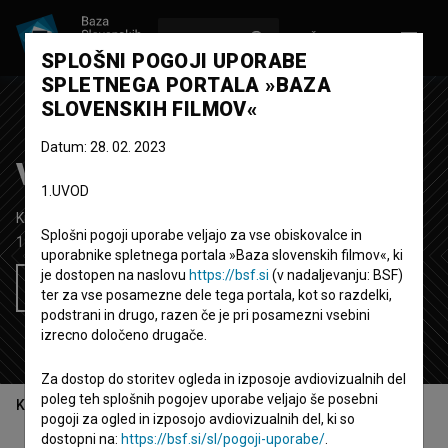
VPIŠI SE
EN
SPLOŠNI POGOJI UPORABE
SPLETNEGA PORTALA »BAZA
SLOVENSKIH FILMOV«
Datum: 28. 02. 2023
Verpas
1.UVOD
Kratki dokumentarni film
18'
Splošni pogoji uporabe veljajo za vse obiskovalce in
1986
Jugoslavija (Slovenija)
uporabnike spletnega portala »Baza slovenskih filmov«, ki
je dostopen na naslovu
https://bsf.si
(v nadaljevanju: BSF)
Želim si ogledati ta film
ter za vse posamezne dele tega portala, kot so razdelki,
podstrani in drugo, razen če je pri posamezni vsebini
izrecno določeno drugače.
Za dostop do storitev ogleda in izposoje avdiovizualnih del
poleg teh splošnih pogojev uporabe veljajo še posebni
Kazalo
pogoji za ogled in izposojo avdiovizualnih del, ki so
dostopni na:
https://bsf.si/sl/pogoji-uporabe/
.