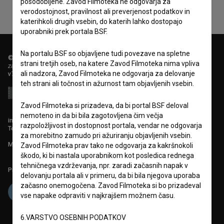
posodobljene. Zavod Filmoteka ne odgovarja za
verodostojnost, pravilnost ali preverjenost podatkov in
katerihkoli drugih vsebin, do katerih lahko dostopajo
uporabniki prek portala BSF.
Na portalu BSF so objavljene tudi povezave na spletne
© 2018-2026, Filmoteka,
strani tretjih oseb, na katere Zavod Filmoteka nima vpliva
zavod za širjenje filmske kulture
ali nadzora, Zavod Filmoteka ne odgovarja za delovanje
v7.151.0
teh strani ali točnost in ažurnost tam objavljenih vsebin.
Zavod Filmoteka si prizadeva, da bi portal BSF deloval
nemoteno in da bi bila zagotovljena čim večja
info@filmoteka.si
razpoložljivost in dostopnost portala, vendar ne odgovarja
Tehnična pomoč: podpora@bsf.si
za morebitno zamudo pri ažuriranju objavljenih vsebin.
Mednarodna številka ISSN 2670-787X
Zavod Filmoteka prav tako ne odgovarja za kakršnokoli
škodo, ki bi nastala uporabnikom kot posledica rednega
tehničnega vzdrževanja, npr. zaradi začasnih napak v
Projekt sofinancira:
delovanju portala ali v primeru, da bi bila njegova uporaba
začasno onemogočena. Zavod Filmoteka si bo prizadeval
vse napake odpraviti v najkrajšem možnem času.
6.VARSTVO OSEBNIH PODATKOV