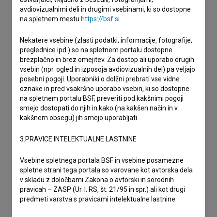
avdiovizualnimi deli in drugimi vsebinami, ki so dostopne
na spletnem mestu
https://bsf.si
.
Nekatere vsebine (zlasti podatki, informacije, fotografije,
preglednice ipd.) so na spletnem portalu dostopne
brezplačno in brez omejitev. Za dostop ali uporabo drugih
vsebin (npr. ogled in izposoja avdiovizualnih del) pa veljajo
posebni pogoji. Uporabniki o dolžni prebrati vse vidne
oznake in pred vsakršno uporabo vsebin, ki so dostopne
na spletnem portalu BSF, preveriti pod kakšnimi pogoji
smejo dostopati do njih in kako (na kakšen način in v
kakšnem obsegu) jih smejo uporabljati.
3.PRAVICE INTELEKTUALNE LASTNINE
Vsebine spletnega portala BSF in vsebine posamezne
spletne strani tega portala so varovane kot avtorska dela
v skladu z določbami Zakona o avtorski in sorodnih
pravicah – ZASP (Ur. l. RS, št. 21/95 in spr.) ali kot drugi
predmeti varstva s pravicami intelektualne lastnine.