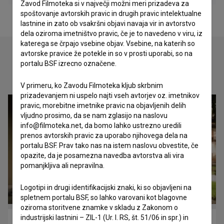
Zavod Filmoteka si v največji možni meri prizadeva za
spoštovanje avtorskih pravic in drugih pravic intelektualne
lastnine in zato ob vsakršni objavi navaja vir in avtorstvo
dela oziroma imetništvo pravic, če je to navedeno v viru, iz
katerega se črpajo vsebine objav. Vsebine, na katerih so
avtorske pravice že potekle in so v prosti uporabi, so na
portalu BSF izrecno označene.
Oglejte si
V primeru, ko Zavodu Filmoteka kljub skrbnim
prizadevanjem ni uspelo najti vseh avtorjev oz. imetnikov
pravic, morebitne imetnike pravic na objavljenih delih
vljudno prosimo, da se nam zglasijo na naslovu
info@filmoteka.net, da bomo lahko ustrezno uredili
prenos avtorskih pravic za uporabo njihovega dela na
portalu BSF. Prav tako nas na istem naslovu obvestite, če
opazite, da je posamezna navedba avtorstva ali vira
pomanjkljiva ali nepravilna.
Logotipi in drugi identifikacijski znaki, ki so objavljeni na
spletnem portalu BSF, so lahko varovani kot blagovne
oziroma storitvene znamke v skladu z Zakonom o
industrijski lastnini – ZIL-1 (Ur. l. RS, št. 51/06 in spr.) in
Brezmejno (2016)