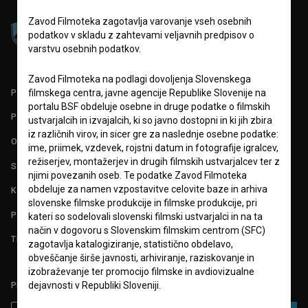
Zavod Filmoteka zagotavlja varovanje vseh osebnih
podatkov v skladu z zahtevami veljavnih predpisov o
varstvu osebnih podatkov.
Zavod Filmoteka na podlagi dovoljenja Slovenskega
PARTNERJI
filmskega centra, javne agencije Republike Slovenije na
portalu BSF obdeluje osebne in druge podatke o filmskih
POGOJI UPORABE
ustvarjalcih in izvajalcih, ki so javno dostopni in ki jih zbira
iz različnih virov, in sicer gre za naslednje osebne podatke:
O PROJEKTU
ime, priimek, vzdevek, rojstni datum in fotografije igralcev,
režiserjev, montažerjev in drugih filmskih ustvarjalcev ter z
STATISTIKA
njimi povezanih oseb. Te podatke Zavod Filmoteka
obdeluje za namen vzpostavitve celovite baze in arhiva
KONTAKT
slovenske filmske produkcije in filmske produkcije, pri
POGOSTA VPRAŠANJA
kateri so sodelovali slovenski filmski ustvarjalci in na ta
način v dogovoru s Slovenskim filmskim centrom (SFC)
TEST FUNKCIONALNOSTI
zagotavlja katalogiziranje, statistično obdelavo,
obveščanje širše javnosti, arhiviranje, raziskovanje in
izobraževanje ter promocijo filmske in avdiovizualne
dejavnosti v Republiki Sloveniji.
PRIJAVITE SE NA BSF NOVIČNIK: