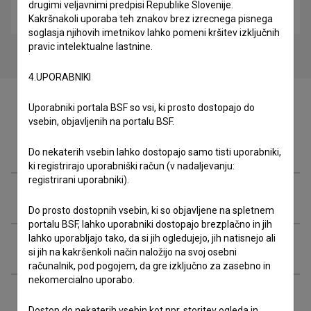
drugimi veljavnimi predpisi Republike Slovenije.
film ceste
Kakršnakoli uporaba teh znakov brez izrecnega pisnega
soglasja njihovih imetnikov lahko pomeni kršitev izključnih
pravic intelektualne lastnine.
4.UPORABNIKI
Uporabniki portala BSF so vsi, ki prosto dostopajo do
vsebin, objavljenih na portalu BSF.
Zasedba
Do nekaterih vsebin lahko dostopajo samo tisti uporabniki,
ki registrirajo uporabniški račun (v nadaljevanju:
registrirani uporabniki).
Ekipa
Do prosto dostopnih vsebin, ki so objavljene na spletnem
portalu BSF, lahko uporabniki dostopajo brezplačno in jih
lahko uporabljajo tako, da si jih ogledujejo, jih natisnejo ali
Organizacije
si jih na kakršenkoli način naložijo na svoj osebni
računalnik, pod pogojem, da gre izključno za zasebno in
nekomercialno uporabo.
Razširjeni podatki
Dostop do nekaterih vsebin kot npr. storitev ogleda in