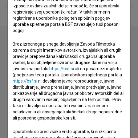
izposoje avdiovizualnih del je mogoč le, če si uporabniki
registrirajo svoj uporabniški račun. V takih primerih
registrirane uporabnike poleg teh splošnih pogojev
uporabe spletnega portala BSF zavezujejo tudi posebni
pogoji.
Brez izrecnega pisnega dovoljenja Zavoda Filmoteka
Stik z uredništvom
oziroma drugih imetnikov avtorskih, izvajalskih ali drugih
pravic je prepovedana kakršnakoli drugačna uporaba
Spoštovani, s pomočjo spodnjega obrazca lahko stopite v
vsebin, ki so objavljene oziroma drugače dane na voljo
stik z uredništvom Baze slovenskih filmov. Veseli bomo vaših
javnosti na portalu
https://bsf.si
ali na posamezni spletni
odzivov.
(pod)strani tega portala. Uporabnikom spletnega portala
https://bsf.si
ni dovoljeno javno reproduciranje, javno
distribuiranje, javno prenašanje, javno predvajanje, javno
imam vprašanje
prikazovanje ali drugačna javna priobčitev avtorskih del ali
prijavljam napako
drugih varovanih vsebin, objavljenih na tem portalu. Prav
želim dodati podatke
tako ni dovoljena uporaba teh vsebin z namenom
oglaševanja ali doseganja kakršnekoli druge neposredne
drugo
ali posredne gospodarske koristi.
Uporabniki so pred vsako vrsto uporabe, ki ni izključno
zasebna in nekomercialna, dolžni sami preveriti, ali je