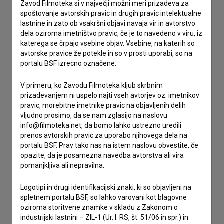
Zavod Filmoteka si v največji možni meri prizadeva za
Spoštovani, s pomočjo spodnjega obrazca lahko stopite v
spoštovanje avtorskih pravic in drugih pravic intelektualne
stik z uredništvom Baze slovenskih filmov. Veseli bomo vaših
lastnine in zato ob vsakršni objavi navaja vir in avtorstvo
odzivov.
dela oziroma imetništvo pravic, če je to navedeno v viru, iz
katerega se črpajo vsebine objav. Vsebine, na katerih so
imam vprašanje
avtorske pravice že potekle in so v prosti uporabi, so na
portalu BSF izrecno označene.
prijavljam napako
želim dodati podatke
V primeru, ko Zavodu Filmoteka kljub skrbnim
drugo
prizadevanjem ni uspelo najti vseh avtorjev oz. imetnikov
pravic, morebitne imetnike pravic na objavljenih delih
vljudno prosimo, da se nam zglasijo na naslovu
info@filmoteka.net, da bomo lahko ustrezno uredili
prenos avtorskih pravic za uporabo njihovega dela na
portalu BSF. Prav tako nas na istem naslovu obvestite, če
opazite, da je posamezna navedba avtorstva ali vira
pomanjkljiva ali nepravilna.
Logotipi in drugi identifikacijski znaki, ki so objavljeni na
spletnem portalu BSF, so lahko varovani kot blagovne
oziroma storitvene znamke v skladu z Zakonom o
industrijski lastnini – ZIL-1 (Ur. l. RS, št. 51/06 in spr.) in