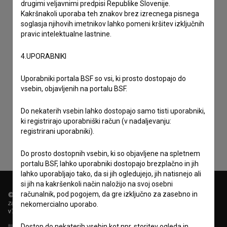
drugimi veljavnimi predpisi Republike Slovenije.
Kakršnakoli uporaba teh znakov brez izrecnega pisnega
soglasja njihovih imetnikov lahko pomeni kršitev izključnih
pravic intelektualne lastnine.
4.UPORABNIKI
Uporabniki portala BSF so vsi, ki prosto dostopajo do
vsebin, objavljenih na portalu BSF.
Sprejemam
splošne pogoje
in dajem
soglasje
za
zbiranje, hrambo in obdelavo osebnih podatkov.
Do nekaterih vsebin lahko dostopajo samo tisti uporabniki,
ki registrirajo uporabniški račun (v nadaljevanju:
registrirani uporabniki).
Do prosto dostopnih vsebin, ki so objavljene na spletnem
portalu BSF, lahko uporabniki dostopajo brezplačno in jih
lahko uporabljajo tako, da si jih ogledujejo, jih natisnejo ali
si jih na kakršenkoli način naložijo na svoj osebni
računalnik, pod pogojem, da gre izključno za zasebno in
© 2018-2026, Filmoteka,
zavod za širjenje filmske kulture
nekomercialno uporabo.
v7.151.0
Dostop do nekaterih vsebin kot npr. storitev ogleda in