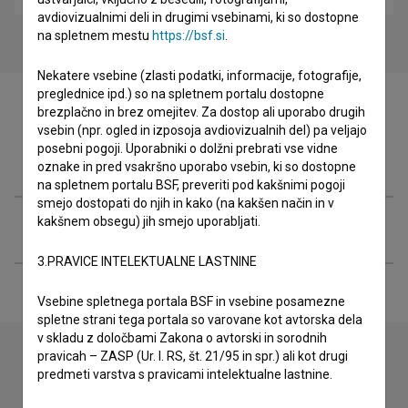
avdiovizualnimi deli in drugimi vsebinami, ki so dostopne
na spletnem mestu
https://bsf.si
.
Nekatere vsebine (zlasti podatki, informacije, fotografije,
preglednice ipd.) so na spletnem portalu dostopne
brezplačno in brez omejitev. Za dostop ali uporabo drugih
vsebin (npr. ogled in izposoja avdiovizualnih del) pa veljajo
posebni pogoji. Uporabniki o dolžni prebrati vse vidne
Filmografija (7)
oznake in pred vsakršno uporabo vsebin, ki so dostopne
na spletnem portalu BSF, preveriti pod kakšnimi pogoji
smejo dostopati do njih in kako (na kakšen način in v
kakšnem obsegu) jih smejo uporabljati.
Razširjeni podatki
3.PRAVICE INTELEKTUALNE LASTNINE
Vsebine spletnega portala BSF in vsebine posamezne
spletne strani tega portala so varovane kot avtorska dela
v skladu z določbami Zakona o avtorski in sorodnih
pravicah – ZASP (Ur. l. RS, št. 21/95 in spr.) ali kot drugi
predmeti varstva s pravicami intelektualne lastnine.
Stik z uredništvom