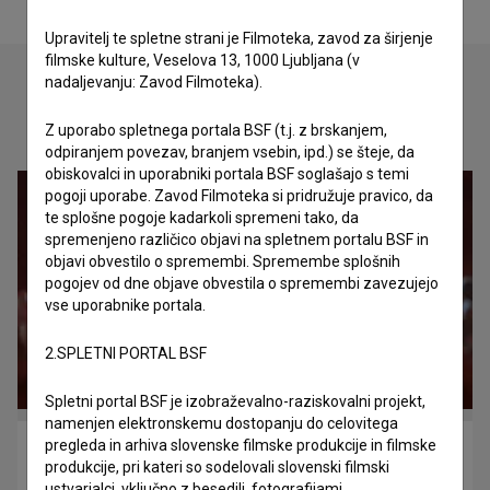
Upravitelj te spletne strani je Filmoteka, zavod za širjenje
filmske kulture, Veselova 13, 1000 Ljubljana (v
nadaljevanju: Zavod Filmoteka).
Oglejte si
Z uporabo spletnega portala BSF (t.j. z brskanjem,
odpiranjem povezav, branjem vsebin, ipd.) se šteje, da
obiskovalci in uporabniki portala BSF soglašajo s temi
pogoji uporabe. Zavod Filmoteka si pridružuje pravico, da
te splošne pogoje kadarkoli spremeni tako, da
spremenjeno različico objavi na spletnem portalu BSF in
objavi obvestilo o spremembi. Spremembe splošnih
pogojev od dne objave obvestila o spremembi zavezujejo
vse uporabnike portala.
2.SPLETNI PORTAL BSF
Spletni portal BSF je izobraževalno-raziskovalni projekt,
namenjen elektronskemu dostopanju do celovitega
pregleda in arhiva slovenske filmske produkcije in filmske
Apoptoza (2017)
produkcije, pri kateri so sodelovali slovenski filmski
fantastični, znanstveni
ustvarjalci, vključno z besedili, fotografijami,