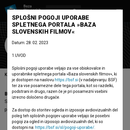
VPIŠI SE
EN
SPLOŠNI POGOJI UPORABE
SPLETNEGA PORTALA »BAZA
SLOVENSKIH FILMOV«
Slavica Janošević
Datum: 28. 02. 2023
scenografka
1.UVOD
Splošni pogoji uporabe veljajo za vse obiskovalce in
uporabnike spletnega portala »Baza slovenskih filmov«, ki
Kazalo
je dostopen na naslovu
https://bsf.si
(v nadaljevanju: BSF)
ter za vse posamezne dele tega portala, kot so razdelki,
podstrani in drugo, razen če je pri posamezni vsebini
Biografija
izrecno določeno drugače.
Slavica Janošević je scenografka. Najodmevnejši projekt,
pri katerem je sodelovala, je
Siddharta ~ Satelita (2024)
.
Za dostop do storitev ogleda in izposoje avdiovizualnih del
poleg teh splošnih pogojev uporabe veljajo še posebni
pogoji za ogled in izposojo avdiovizualnih del, ki so
dostopni na:
https://bsf.si/sl/pogoji-uporabe/
.