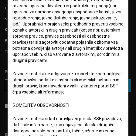
tovrstna uporaba dovoljena in pod kakšnimi pogoji (npr.
O PROJEKTU
uporaba za namene doseganja gospodarske koristi, javno
reproduciranje, javno distribuiranje, javno prikazovanje,
STATISTIKA
ipd.). Uporabniki morajo vselej predhodno preveriti vsebino
KONTAKT
oznak o avtorski in drugih pravicah (kot so npr. avtorskim
sorodne pravice, pravice zasebnosti ali osebnostne
POGOSTA VPRAŠANJA
pravice) ter si zagotoviti dodatna pojasnila oziroma vsa
potrebna dovoljenja avtorjev ali drugih imetnikov pravic za
TEST FUNKCIONALNOSTI
uporabo vsebin, ki so varovane z avtorskimi, sorodnimi ali
drugimi pravicami.
PRIJAVITE SE NA BSF NOVIČNIK:
Zavod Filmoteka ne odgovarja za morebitne pomanjkljive
ali nepravilne podatke o avtorjih ali imetnikih avtorskih in
PRIJAVA
drugih pravic, ki so navedeni v virih, iz katerih portal BSF
črpa vsebine ali informacije.
5.OMEJITEV ODGOVORNOSTI
Sprejemam
splošne pogoje
in dajem
soglasje
za zbiranje, hrambo in
obdelavo osebnih podatkov.
Zavod Filmoteka si kot upravljavec portala BSF prizadeva,
da bi bile informacije, ki so objavljene ali kako drugače
dostopne na spletnem portalu, točne, ažurne in redno
Sledite nam na: