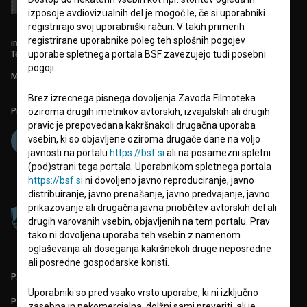
izposoje avdiovizualnih del je mogoč le, če si uporabniki
registrirajo svoj uporabniški račun. V takih primerih
registrirane uporabnike poleg teh splošnih pogojev
info@filmoteka.si
Tehnična pomoč: podpora@bsf.si
uporabe spletnega portala BSF zavezujejo tudi posebni
pogoji.
Mednarodna številka ISSN 2670-787X
Brez izrecnega pisnega dovoljenja Zavoda Filmoteka
Projekt sofinancira:
oziroma drugih imetnikov avtorskih, izvajalskih ali drugih
pravic je prepovedana kakršnakoli drugačna uporaba
vsebin, ki so objavljene oziroma drugače dane na voljo
javnosti na portalu
https://bsf.si
ali na posamezni spletni
(pod)strani tega portala. Uporabnikom spletnega portala
https://bsf.si
ni dovoljeno javno reproduciranje, javno
distribuiranje, javno prenašanje, javno predvajanje, javno
prikazovanje ali drugačna javna priobčitev avtorskih del ali
drugih varovanih vsebin, objavljenih na tem portalu. Prav
tako ni dovoljena uporaba teh vsebin z namenom
oglaševanja ali doseganja kakršnekoli druge neposredne
ali posredne gospodarske koristi.
PARTNERJI
Uporabniki so pred vsako vrsto uporabe, ki ni izključno
POGOJI UPORABE
zasebna in nekomercialna, dolžni sami preveriti, ali je