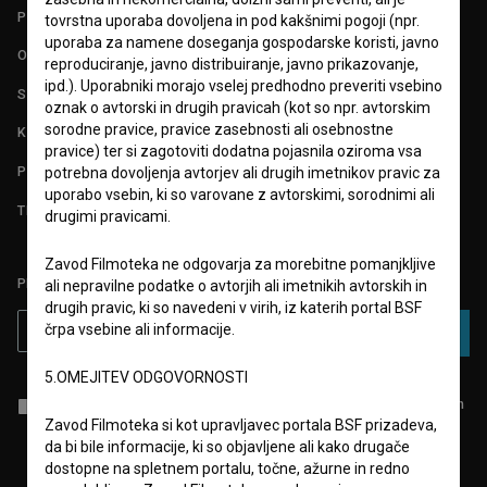
POGOJI UPORABE
tovrstna uporaba dovoljena in pod kakšnimi pogoji (npr.
uporaba za namene doseganja gospodarske koristi, javno
O PROJEKTU
reproduciranje, javno distribuiranje, javno prikazovanje,
ipd.). Uporabniki morajo vselej predhodno preveriti vsebino
STATISTIKA
oznak o avtorski in drugih pravicah (kot so npr. avtorskim
sorodne pravice, pravice zasebnosti ali osebnostne
KONTAKT
pravice) ter si zagotoviti dodatna pojasnila oziroma vsa
POGOSTA VPRAŠANJA
potrebna dovoljenja avtorjev ali drugih imetnikov pravic za
uporabo vsebin, ki so varovane z avtorskimi, sorodnimi ali
TEST FUNKCIONALNOSTI
drugimi pravicami.
Zavod Filmoteka ne odgovarja za morebitne pomanjkljive
PRIJAVITE SE NA BSF NOVIČNIK:
ali nepravilne podatke o avtorjih ali imetnikih avtorskih in
drugih pravic, ki so navedeni v virih, iz katerih portal BSF
črpa vsebine ali informacije.
PRIJAVA
5.OMEJITEV ODGOVORNOSTI
Sprejemam
splošne pogoje
in dajem
soglasje
za zbiranje, hrambo in
obdelavo osebnih podatkov.
Zavod Filmoteka si kot upravljavec portala BSF prizadeva,
da bi bile informacije, ki so objavljene ali kako drugače
dostopne na spletnem portalu, točne, ažurne in redno