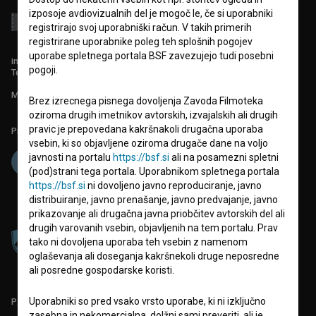
izposoje avdiovizualnih del je mogoč le, če si uporabniki
registrirajo svoj uporabniški račun. V takih primerih
registrirane uporabnike poleg teh splošnih pogojev
uporabe spletnega portala BSF zavezujejo tudi posebni
info@filmoteka.si
pogoji.
Tehnična pomoč: podpora@bsf.si
Mednarodna številka ISSN 2670-787X
Brez izrecnega pisnega dovoljenja Zavoda Filmoteka
oziroma drugih imetnikov avtorskih, izvajalskih ali drugih
pravic je prepovedana kakršnakoli drugačna uporaba
Projekt sofinancira:
vsebin, ki so objavljene oziroma drugače dane na voljo
javnosti na portalu
https://bsf.si
ali na posamezni spletni
(pod)strani tega portala. Uporabnikom spletnega portala
https://bsf.si
ni dovoljeno javno reproduciranje, javno
distribuiranje, javno prenašanje, javno predvajanje, javno
prikazovanje ali drugačna javna priobčitev avtorskih del ali
drugih varovanih vsebin, objavljenih na tem portalu. Prav
tako ni dovoljena uporaba teh vsebin z namenom
oglaševanja ali doseganja kakršnekoli druge neposredne
ali posredne gospodarske koristi.
Uporabniki so pred vsako vrsto uporabe, ki ni izključno
PARTNERJI
zasebna in nekomercialna, dolžni sami preveriti, ali je