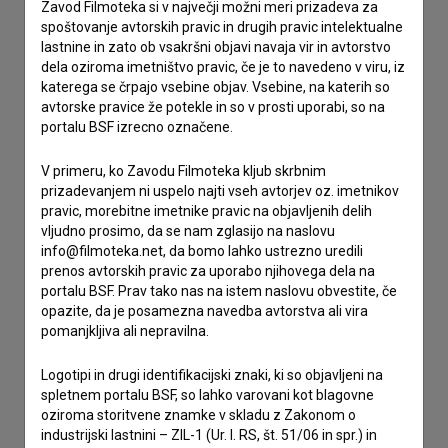
Stik z uredništvom
Zavod Filmoteka si v največji možni meri prizadeva za
spoštovanje avtorskih pravic in drugih pravic intelektualne
Spoštovani, s pomočjo spodnjega obrazca lahko stopite v
lastnine in zato ob vsakršni objavi navaja vir in avtorstvo
stik z uredništvom Baze slovenskih filmov. Veseli bomo vaših
dela oziroma imetništvo pravic, če je to navedeno v viru, iz
odzivov.
katerega se črpajo vsebine objav. Vsebine, na katerih so
avtorske pravice že potekle in so v prosti uporabi, so na
portalu BSF izrecno označene.
imam vprašanje
prijavljam napako
V primeru, ko Zavodu Filmoteka kljub skrbnim
želim dodati podatke
prizadevanjem ni uspelo najti vseh avtorjev oz. imetnikov
pravic, morebitne imetnike pravic na objavljenih delih
drugo
vljudno prosimo, da se nam zglasijo na naslovu
info@filmoteka.net, da bomo lahko ustrezno uredili
prenos avtorskih pravic za uporabo njihovega dela na
portalu BSF. Prav tako nas na istem naslovu obvestite, če
opazite, da je posamezna navedba avtorstva ali vira
pomanjkljiva ali nepravilna.
Logotipi in drugi identifikacijski znaki, ki so objavljeni na
spletnem portalu BSF, so lahko varovani kot blagovne
oziroma storitvene znamke v skladu z Zakonom o
industrijski lastnini – ZIL-1 (Ur. l. RS, št. 51/06 in spr.) in