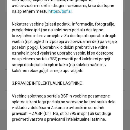
biografski
avdiovizualnimi deli in drugimi vsebinami, ki so dostopne
na spletnem mestu
https://bsf.si
.
Nekatere vsebine (zlasti podatki, informacije, fotografije,
preglednice ipd.) so na spletnem portalu dostopne
brezplačno in brez omejitev. Za dostop ali uporabo drugih
vsebin (npr. ogled in izposoja avdiovizualnih del) pa veljajo
posebni pogoji. Uporabniki o dolžni prebrati vse vidne
oznake in pred vsakršno uporabo vsebin, ki so dostopne
Filmografija (3)
na spletnem portalu BSF, preveriti pod kakšnimi pogoji
smejo dostopati do njih in kako (na kakšen način in v
kakšnem obsegu) jih smejo uporabljati.
Razširjeni podatki
3.PRAVICE INTELEKTUALNE LASTNINE
Vsebine spletnega portala BSF in vsebine posamezne
spletne strani tega portala so varovane kot avtorska dela
v skladu z določbami Zakona o avtorski in sorodnih
pravicah – ZASP (Ur. l. RS, št. 21/95 in spr.) ali kot drugi
predmeti varstva s pravicami intelektualne lastnine.