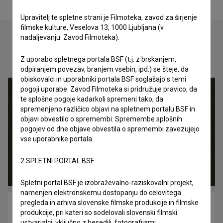
Upravitelj te spletne strani je Filmoteka, zavod za širjenje
filmske kulture, Veselova 13, 1000 Ljubljana (v
nadaljevanju: Zavod Filmoteka).
Oglejte si
Z uporabo spletnega portala BSF (t.j. z brskanjem,
odpiranjem povezav, branjem vsebin, ipd.) se šteje, da
obiskovalci in uporabniki portala BSF soglašajo s temi
pogoji uporabe. Zavod Filmoteka si pridružuje pravico, da
te splošne pogoje kadarkoli spremeni tako, da
spremenjeno različico objavi na spletnem portalu BSF in
objavi obvestilo o spremembi. Spremembe splošnih
pogojev od dne objave obvestila o spremembi zavezujejo
vse uporabnike portala.
2.SPLETNI PORTAL BSF
Spletni portal BSF je izobraževalno-raziskovalni projekt,
namenjen elektronskemu dostopanju do celovitega
pregleda in arhiva slovenske filmske produkcije in filmske
Tisoč ur bridkosti za eno uro veselja — Ivan Cankar
produkcije, pri kateri so sodelovali slovenski filmski
(2018)
ustvarjalci, vključno z besedili, fotografijami,