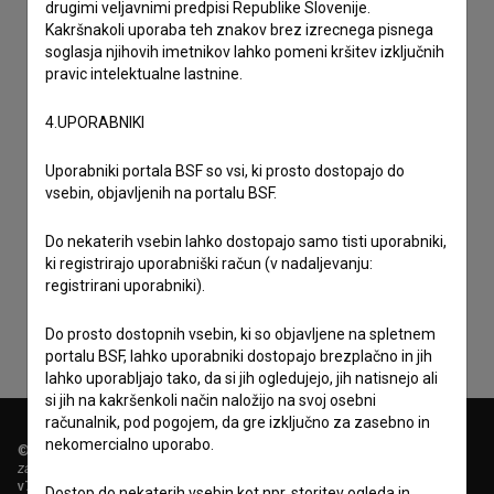
drugimi veljavnimi predpisi Republike Slovenije.
Kakršnakoli uporaba teh znakov brez izrecnega pisnega
soglasja njihovih imetnikov lahko pomeni kršitev izključnih
pravic intelektualne lastnine.
4.UPORABNIKI
Uporabniki portala BSF so vsi, ki prosto dostopajo do
vsebin, objavljenih na portalu BSF.
Sprejemam
splošne pogoje
in dajem
soglasje
za
Do nekaterih vsebin lahko dostopajo samo tisti uporabniki,
zbiranje, hrambo in obdelavo osebnih podatkov.
ki registrirajo uporabniški račun (v nadaljevanju:
registrirani uporabniki).
Do prosto dostopnih vsebin, ki so objavljene na spletnem
portalu BSF, lahko uporabniki dostopajo brezplačno in jih
lahko uporabljajo tako, da si jih ogledujejo, jih natisnejo ali
si jih na kakršenkoli način naložijo na svoj osebni
računalnik, pod pogojem, da gre izključno za zasebno in
nekomercialno uporabo.
© 2018-2026, Filmoteka,
zavod za širjenje filmske kulture
v7.151.0
Dostop do nekaterih vsebin kot npr. storitev ogleda in