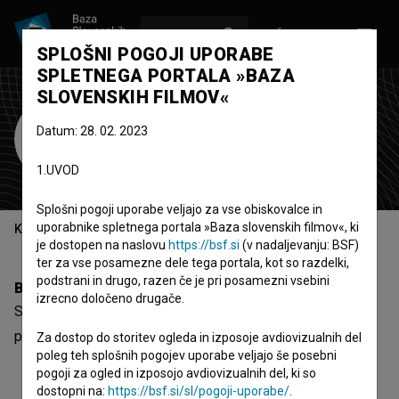
VPIŠI SE
EN
SPLOŠNI POGOJI UPORABE
SPLETNEGA PORTALA »BAZA
SLOVENSKIH FILMOV«
Sebastjan Ajdnik
Datum: 28. 02. 2023
organizator prehrane
1.UVOD
Splošni pogoji uporabe veljajo za vse obiskovalce in
uporabnike spletnega portala »Baza slovenskih filmov«, ki
Kazalo
je dostopen na naslovu
https://bsf.si
(v nadaljevanju: BSF)
ter za vse posamezne dele tega portala, kot so razdelki,
podstrani in drugo, razen če je pri posamezni vsebini
Biografija
izrecno določeno drugače.
Sebastjan Ajdnik je organizator prehrane. Najodmevnejši
projekt, pri katerem je sodeloval, je
Skriti ljudje (2025)
.
Za dostop do storitev ogleda in izposoje avdiovizualnih del
poleg teh splošnih pogojev uporabe veljajo še posebni
pogoji za ogled in izposojo avdiovizualnih del, ki so
dostopni na:
https://bsf.si/sl/pogoji-uporabe/
.