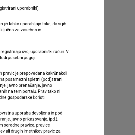
istrirani uporabniki).
jih lahko uporabljajo tako, da si jih
zivov.
izključno za zasebno in
registrirajo svoj uporabniški račun. V
tudi posebni pogoji.
ih pravic je prepovedana kakršnakoli
 na posamezni spletni (pod)strani
anje, javno prenašanje, javno
enih na tem portalu. Prav tako ni
dne gospodarske koristi.
 tovrstna uporaba dovoljena in pod
anje, javno prikazovanje, ipd.).
im sorodne pravice, pravice
ev ali drugih imetnikov pravic za