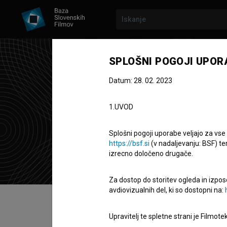
SPLOŠNI POGOJI UPOR
Datum: 28. 02. 2023
Nik
1.UVOD
organizatork
Splošni pogoji uporabe veljajo za vse
https://bsf.si
(v nadaljevanju: BSF) te
izrecno določeno drugače.
Za dostop do storitev ogleda in izpos
avdiovizualnih del, ki so dostopni na:
Kazalo
Upravitelj te spletne strani je Filmot