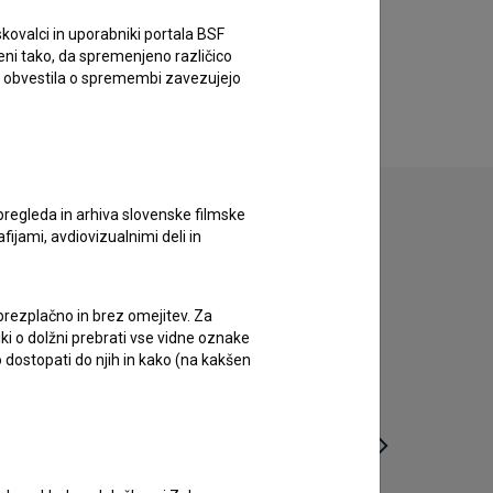
kovalci in uporabniki portala BSF
eni tako, da spremenjeno različico
e obvestila o spremembi zavezujejo
pregleda in arhiva slovenske filmske
afijami, avdiovizualnimi deli in
 brezplačno in brez omejitev. Za
iki o dolžni prebrati vse vidne oznake
 dostopati do njih in kako (na kakšen