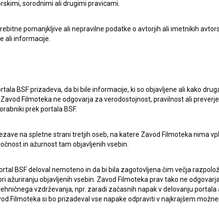
rskimi, sorodnimi ali drugimi pravicami.
itne pomanjkljive ali nepravilne podatke o avtorjih ali imetnikih avtorsk
e ali informacije.
lasje
za zbiranje, hrambo in obdelavo osebnih
rtala BSF prizadeva, da bi bile informacije, ki so objavljene ali kako dr
Zavod Filmoteka ne odgovarja za verodostojnost, pravilnost ali preverje
orabniki prek portala BSF.
ezave na spletne strani tretjih oseb, na katere Zavod Filmoteka nima vp
točnost in ažurnost tam objavljenih vsebin.
ortal BSF deloval nemoteno in da bi bila zagotovljena čim večja razpolož
 ažuriranju objavljenih vsebin. Zavod Filmoteka prav tako ne odgovarja 
hničnega vzdrževanja, npr. zaradi začasnih napak v delovanju portala ali
ERJI
PRIJAVITE SE NA BSF NOVIČNIK:
 Filmoteka si bo prizadeval vse napake odpraviti v najkrajšem možn
PRIJAV