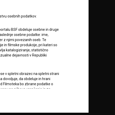
rstvu osebnih podatkov.
portalu BSF obdeluje osebne in druge
za naslednje osebne podatke: ime,
ter z njimi povezanih oseb. Te
RSS novice
in filmske produkcije, pri kateri so
ja katalogiziranje, statistično
izualne dejavnosti v Republiki
RSS dogodki
e v spletni obrazec na spletni strani
Podprite nas z donacijo na
 dovoljuje, da obdeluje in hrani
TRR: SI56 6100 0001 5706
684,
vod Filmoteka bo zbrane podatke o
ali s kreditno kartico:
vorov na njihova vprašanja in za
lektronskih sporočil nekomercialne
zi z uporabniki spletnega mesta, pri
Doniraj