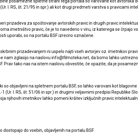
ebine posamezne spletne strani tega portala so varovane kot avtorska d
r. l. RS, št. 21/95 in spr.) ali kot drugi predmeti varstva s pravicami inte
V smeri spominov (2024)
gorniški
eri prizadeva za spoštovanje avtorskih pravic in drugih pravic intelektua
iroma imetništvo pravic, če je to navedeno v viru, iz katerega se črpajo v
rosti uporabi, so na portalu BSF izrecno označene.
 skrbnim prizadevanjem ni uspelo najti vseh avtorjev oz. imetnikov prav
 se nam zglasijo na naslovu info@filmoteka.net, da bomo lahko ustrezno 
F. Prav tako nas na istem naslovu obvestite, če opazite, da je posamezn
ki, ki so objavljeni na spletnem portalu BSF, so lahko varovani kot blago
-1 (Ur. l. RS, št. 51/06 in spr.) in drugimi veljavnimi predpisi Republike S
a njihovih imetnikov lahko pomeni kršitev izključnih pravic intelektualn
to dostopajo do vsebin, objavljenih na portalu BSF.