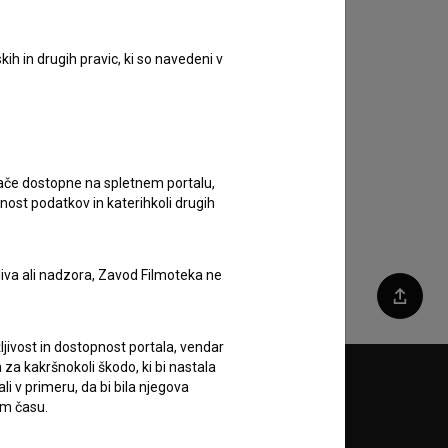
ih in drugih pravic, ki so navedeni v
ugače dostopne na spletnem portalu,
nost podatkov in katerihkoli drugih
liva ali nadzora, Zavod Filmoteka ne
Deli
ljivost in dostopnost portala, vendar
za kakršnokoli škodo, ki bi nastala
 v primeru, da bi bila njegova
Sledite nam na:
em času.
A