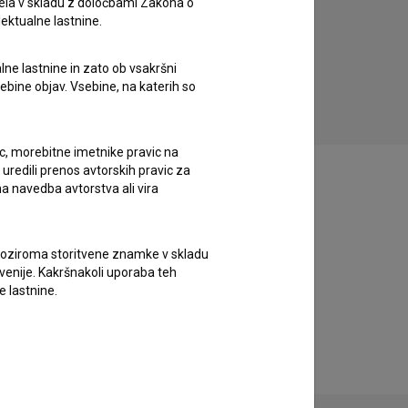
ela v skladu z določbami Zakona o
lektualne lastnine.
Košarkar naj bo (2017)
družinski, mladinski
lne lastnine in zato ob vsakršni
sebine objav. Vsebine, na katerih so
ic, morebitne imetnike pravic na
uredili prenos avtorskih pravic za
a navedba avtorstva ali vira
vne oziroma storitvene znamke v skladu
lovenije. Kakršnakoli uporaba teh
e lastnine.