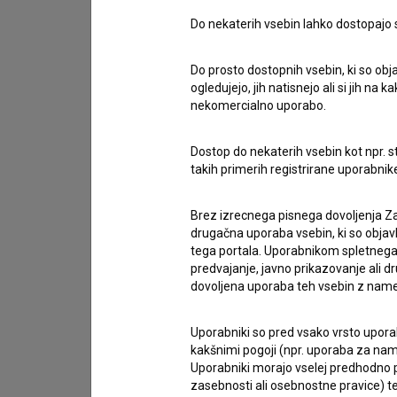
Do nekaterih vsebin lahko dostopajo sa
Stik z uredništvom
Do prosto dostopnih vsebin, ki so obja
Spoštovani, s pomočjo spodnjega obrazca lahko sto
ogledujejo, jih natisnejo ali si jih na
nekomercialno uporabo.
imam vprašanje
Dostop do nekaterih vsebin kot npr. st
prijavljam napako
takih primerih registrirane uporabni
želim dodati podatke
drugo
Brez izrecnega pisnega dovoljenja Za
drugačna uporaba vsebin, ki so objav
tega portala. Uporabnikom spletnega
predvajanje, javno prikazovanje ali dr
dovoljena uporaba teh vsebin z name
Uporabniki so pred vsako vrsto uporabe
kakšnimi pogoji (npr. uporaba za name
Uporabniki morajo vselej predhodno pr
zasebnosti ali osebnostne pravice) te