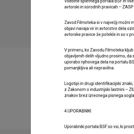
Vsebine spletnega portala BSF in vs
avtorski in sorodnih pravicah – ZASP (U
Pot domov (2022)
Zavod Filmoteka si v največji možni m
objavi navaja vir in avtorstvo dela oz
avtorske pravice že potekle in so v p
V primeru, ko Zavodu Filmoteka kljub
objavljenih delih vljudno prosimo, da
uporabo njihovega dela na portalu BS
pomanjkljiva ali nepravilna.
Filmografija (5)
Logotipi in drugi identifikacijski zna
z Zakonom o industrijski lastnini – ZIL
znakov brez izrecnega pisnega soglasj
Razširjeni podatki
4.UPORABNIKI
Uporabniki portala BSF so vsi, ki pros