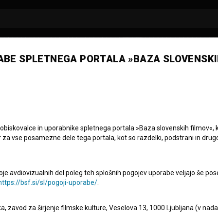
ABE SPLETNEGA PORTALA »BAZA SLOVENSKI
a Arzenšek
a
direktorica filma
 obiskovalce in uporabnike spletnega portala »Baza slovenskih filmov«, 
r za vse posamezne dele tega portala, kot so razdelki, podstrani in drug
oje avdiovizualnih del poleg teh splošnih pogojev uporabe veljajo še pos
https://bsf.si/sl/pogoji-uporabe/
.
eka, zavod za širjenje filmske kulture, Veselova 13, 1000 Ljubljana (v nad