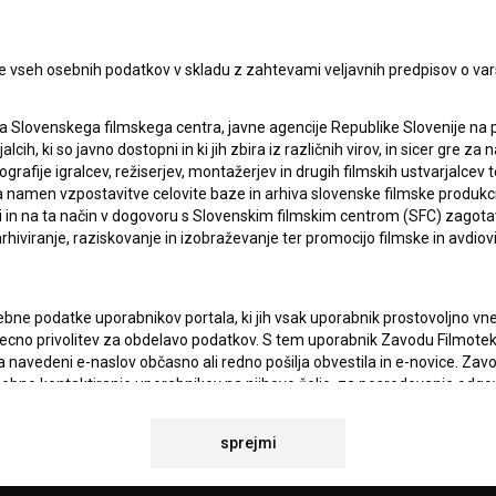
I UPORABE
Sprejemam
splošne pogoje
in dajem
soglasje
za
e vseh osebnih podatkov v skladu z zahtevami veljavnih predpisov o va
zbiranje, hrambo in obdelavo osebnih podatkov.
JEKTU
a Slovenskega filmskega centra, javne agencije Republike Slovenije na 
alcih, ki so javno dostopni in ki jih zbira iz različnih virov, in sicer gre 
TIKA
ografije igralcev, režiserjev, montažerjev in drugih filmskih ustvarjalcev 
amen vzpostavitve celovite baze in arhiva slovenske filmske produkcije 
ci in na ta način v dogovoru s Slovenskim filmskim centrom (SFC) zagotavl
rhiviranje, raziskovanje in izobraževanje ter promocijo filmske in avdiov
KT
bne podatke uporabnikov portala, ki jih vsak uporabnik prostovoljno vnes
TA
recno privolitev za obdelavo podatkov. S tem uporabnik Zavodu Filmoteka
ANJA
navedeni e-naslov občasno ali redno pošilja obvestila in e-novice. Za
osebno kontaktiranje uporabnikov na njihovo željo, za posredovanje odgo
povezavi z željami oz. vprašanji uporabnikov, za občasno pošiljanje e
 BSF ter za statistične, marketinške in druge analize in raziskave v zve
IONALNOSTI
sprejmi
atki analitike spletnih strani vselej anonimizirani.