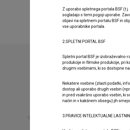
Biografija
Nika Arzenšek je organizatorka in direktorica f
Z uporabo spletnega portala BSF (t.j.
soglašajo s temi pogoji uporabe. Zavo
smeri spominov (2024)
,
Pot domov (2022)
i
objavi na spletnem portalu BSF in o
vse uporabnike portala.
2.SPLETNI PORTAL BSF
Spletni portal BSF je izobraževalno-
produkcije in filmske produkcije, pri ka
drugimi vsebinami, ki so dostopne 
Nekatere vsebine (zlasti podatki, inf
dostop ali uporabo drugih vsebin (npr.
in pred vsakršno uporabo vsebin, ki s
način in v kakšnem obsegu) jih smejo 
3.PRAVICE INTELEKTUALNE LASTNI