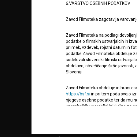
6.VARSTVO OSEBNIH PODATKOV
POGOJ
Zavod Filmoteka zagotavlja varovanj
info@filmoteka.si
O PRO
Tehnična pomoč: podpora@bsf.si
Zavod Filmoteka na podlagi dovoljenj
Mednarodna številka ISSN 2670-787X
podatke o filmskih ustvarjalcih in izvaj
STATIS
priimek, vzdevek, rojstni datum in fot
Projekt sofinancira:
podatke Zavod Filmoteka obdeluje za n
sodelovali slovenski filmski ustvarjal
obdelavo, obveščanje širše javnosti, a
KONTA
Sloveniji.
Zavod Filmoteka obdeluje in hrani ose
POGOS
https://bsf.si
in pri tem poda svojo iz
VPRAŠ
njegove osebne podatke ter da mu na 
uporabnikih uporabljal izključno za 
obveščanje o izvedenih spremembah v 
TEST
narave, z novostmi na spletnem mestu
FUNKC
čemer bodo statistični podatki oz. pod