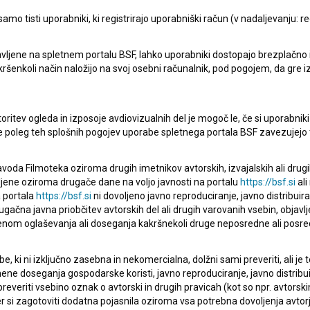
mo tisti uporabniki, ki registrirajo uporabniški račun (v nadaljevanju: reg
vljene na spletnem portalu BSF, lahko uporabniki dostopajo brezplačno in 
pite v stik z uredništvom Baze slovenskih filmov. Veseli bomo vaših od
 kakršenkoli način naložijo na svoj osebni računalnik, pod pogojem, da gre 
oritev ogleda in izposoje avdiovizualnih del je mogoč le, če si uporabniki 
ke poleg teh splošnih pogojev uporabe spletnega portala BSF zavezujejo 
voda Filmoteka oziroma drugih imetnikov avtorskih, izvajalskih ali drug
ljene oziroma drugače dane na voljo javnosti na portalu
https://bsf.si
ali
 portala
https://bsf.si
ni dovoljeno javno reproduciranje, javno distribuir
ugačna javna priobčitev avtorskih del ali drugih varovanih vsebin, objavlj
nom oglaševanja ali doseganja kakršnekoli druge neposredne ali posre
, ki ni izključno zasebna in nekomercialna, dolžni sami preveriti, ali je
ne doseganja gospodarske koristi, javno reproduciranje, javno distribuir
everiti vsebino oznak o avtorski in drugih pravicah (kot so npr. avtorsk
r si zagotoviti dodatna pojasnila oziroma vsa potrebna dovoljenja avtorj