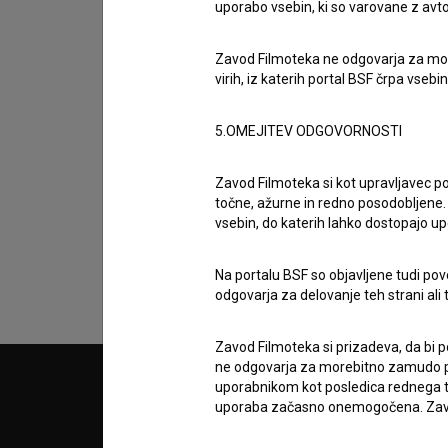
uporabo vsebin, ki so varovane z avto
Zavod Filmoteka ne odgovarja za moreb
virih, iz katerih portal BSF črpa vsebin
5.OMEJITEV ODGOVORNOSTI
Sprejemam
splošne pogoje
in dajem
sog
podatkov.
Zavod Filmoteka si kot upravljavec po
točne, ažurne in redno posodobljene. 
vsebin, do katerih lahko dostopajo up
Na portalu BSF so objavljene tudi pov
odgovarja za delovanje teh strani ali 
Zavod Filmoteka si prizadeva, da bi p
ne odgovarja za morebitno zamudo pri
uporabnikom kot posledica rednega te
© 2018-2026, Filmoteka,
PARTN
uporaba začasno onemogočena. Zavod
zavod za širjenje filmske kulture
v7.151.0