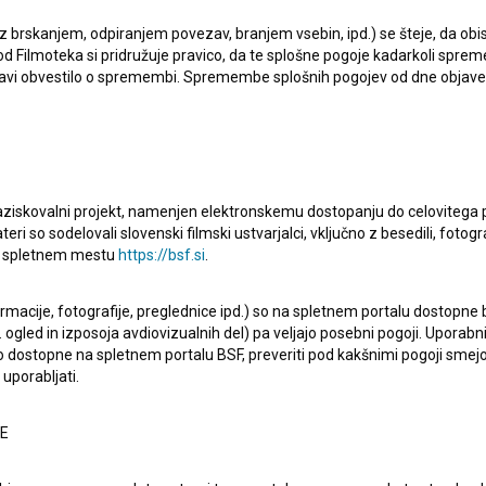
ilma. Najnovejši projekti, pri katerih je sodelovala, so
V
 z brskanjem, odpiranjem povezav, branjem vsebin, ipd.) se šteje, da obis
d Filmoteka si pridružuje pravico, da te splošne pogoje kadarkoli sprem
n
Good Game: Valorant (2022)
.
bjavi obvestilo o spremembi. Spremembe splošnih pogojev od dne objav
raziskovalni projekt, namenjen elektronskemu dostopanju do celovitega 
teri so sodelovali slovenski filmski ustvarjalci, vključno z besedili, fotogr
Oglejte si
na spletnem mestu
https://bsf.si
.
ormacije, fotografije, preglednice ipd.) so na spletnem portalu dostopne
 ogled in izposoja avdiovizualnih del) pa veljajo posebni pogoji. Uporabn
o dostopne na spletnem portalu BSF, preveriti pod kakšnimi pogoji smejo
uporabljati.
NE