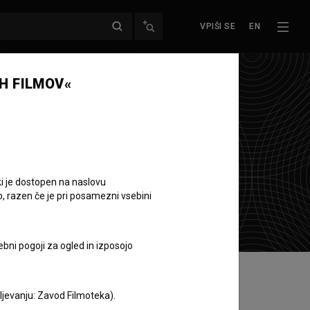
VPIŠI SE
EN
H FILMOV«
ki je dostopen na naslovu
o, razen če je pri posamezni vsebini
ebni pogoji za ogled in izposojo
aljevanju: Zavod Filmoteka).