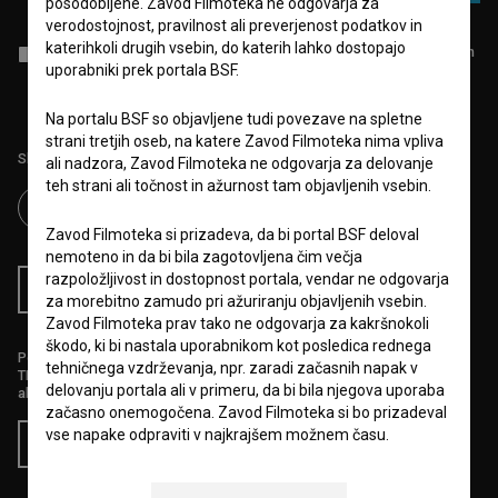
posodobljene. Zavod Filmoteka ne odgovarja za
verodostojnost, pravilnost ali preverjenost podatkov in
katerihkoli drugih vsebin, do katerih lahko dostopajo
Sprejemam
splošne pogoje
in dajem
soglasje
za zbiranje, hrambo in
obdelavo osebnih podatkov.
uporabniki prek portala BSF.
Na portalu BSF so objavljene tudi povezave na spletne
strani tretjih oseb, na katere Zavod Filmoteka nima vpliva
Sledite nam na:
ali nadzora, Zavod Filmoteka ne odgovarja za delovanje
teh strani ali točnost in ažurnost tam objavljenih vsebin.
Zavod Filmoteka si prizadeva, da bi portal BSF deloval
nemoteno in da bi bila zagotovljena čim večja
razpoložljivost in dostopnost portala, vendar ne odgovarja
RSS novice
RSS dogodki
za morebitno zamudo pri ažuriranju objavljenih vsebin.
Zavod Filmoteka prav tako ne odgovarja za kakršnokoli
škodo, ki bi nastala uporabnikom kot posledica rednega
Podprite nas z donacijo na
tehničnega vzdrževanja, npr. zaradi začasnih napak v
TRR: SI56 6100 0001 5706 684,
delovanju portala ali v primeru, da bi bila njegova uporaba
ali s kreditno kartico:
začasno onemogočena. Zavod Filmoteka si bo prizadeval
vse napake odpraviti v najkrajšem možnem času.
Doniraj
6.VARSTVO OSEBNIH PODATKOV