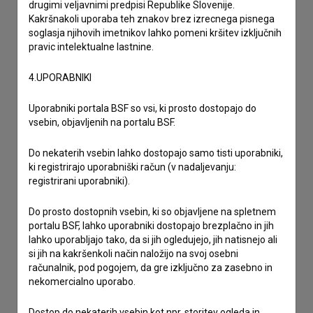
drugimi veljavnimi predpisi Republike Slovenije.
Kakršnakoli uporaba teh znakov brez izrecnega pisnega
soglasja njihovih imetnikov lahko pomeni kršitev izključnih
pravic intelektualne lastnine.
4.UPORABNIKI
Uporabniki portala BSF so vsi, ki prosto dostopajo do
vsebin, objavljenih na portalu BSF.
Do nekaterih vsebin lahko dostopajo samo tisti uporabniki,
ki registrirajo uporabniški račun (v nadaljevanju:
registrirani uporabniki).
Do prosto dostopnih vsebin, ki so objavljene na spletnem
portalu BSF, lahko uporabniki dostopajo brezplačno in jih
Sprejemam
splošne pogoje
in dajem
soglasje
za
lahko uporabljajo tako, da si jih ogledujejo, jih natisnejo ali
zbiranje, hrambo in obdelavo osebnih podatkov.
si jih na kakršenkoli način naložijo na svoj osebni
računalnik, pod pogojem, da gre izključno za zasebno in
nekomercialno uporabo.
Dostop do nekaterih vsebin kot npr. storitev ogleda in