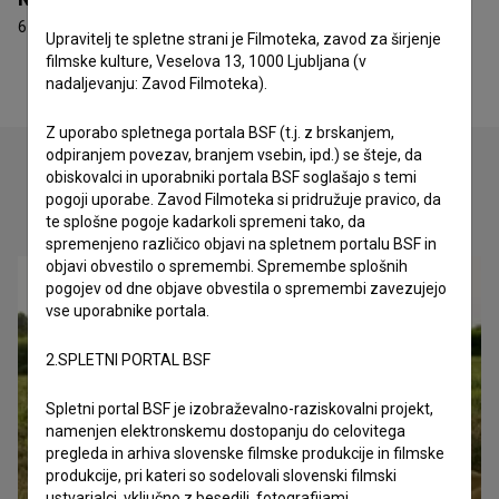
6 nagrad
Upravitelj te spletne strani je Filmoteka, zavod za širjenje
filmske kulture, Veselova 13, 1000 Ljubljana (v
nadaljevanju: Zavod Filmoteka).
Z uporabo spletnega portala BSF (t.j. z brskanjem,
odpiranjem povezav, branjem vsebin, ipd.) se šteje, da
obiskovalci in uporabniki portala BSF soglašajo s temi
pogoji uporabe. Zavod Filmoteka si pridružuje pravico, da
Oglejte si
te splošne pogoje kadarkoli spremeni tako, da
spremenjeno različico objavi na spletnem portalu BSF in
objavi obvestilo o spremembi. Spremembe splošnih
pogojev od dne objave obvestila o spremembi zavezujejo
vse uporabnike portala.
2.SPLETNI PORTAL BSF
Spletni portal BSF je izobraževalno-raziskovalni projekt,
namenjen elektronskemu dostopanju do celovitega
pregleda in arhiva slovenske filmske produkcije in filmske
produkcije, pri kateri so sodelovali slovenski filmski
ustvarjalci, vključno z besedili, fotografijami,