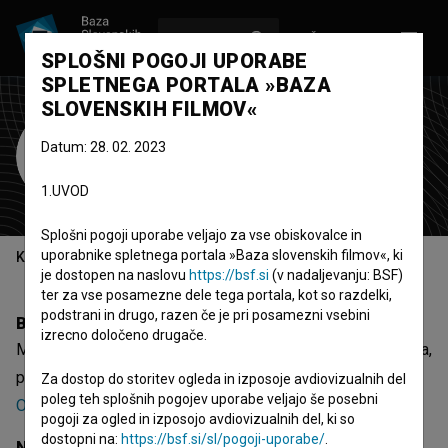
VPIŠI SE
EN
SPLOŠNI POGOJI UPORABE
SPLETNEGA PORTALA »BAZA
SLOVENSKIH FILMOV«
Miha Mlaker
Datum: 28. 02. 2023
režiser
scenarist
1.UVOD
Splošni pogoji uporabe veljajo za vse obiskovalce in
uporabnike spletnega portala »Baza slovenskih filmov«, ki
Kazalo
je dostopen na naslovu
https://bsf.si
(v nadaljevanju: BSF)
ter za vse posamezne dele tega portala, kot so razdelki,
podstrani in drugo, razen če je pri posamezni vsebini
Biografija
izrecno določeno drugače.
Miha Mlaker je režiser in scenarist. Najodmevnejša projekta,
pri katerih je sodeloval, sta
Elektro-Orson (2003)
in
Za dostop do storitev ogleda in izposoje avdiovizualnih del
poleg teh splošnih pogojev uporabe veljajo še posebni
Očetnjava (2004)
. Prejel je 6 nagrad.
pogoji za ogled in izposojo avdiovizualnih del, ki so
dostopni na:
https://bsf.si/sl/pogoji-uporabe/
.
Nagrade