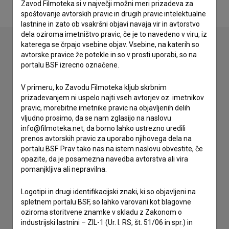
Zavod Filmoteka si v največji možni meri prizadeva za
spoštovanje avtorskih pravic in drugih pravic intelektualne
lastnine in zato ob vsakršni objavi navaja vir in avtorstvo
dela oziroma imetništvo pravic, če je to navedeno v viru, iz
katerega se črpajo vsebine objav. Vsebine, na katerih so
avtorske pravice že potekle in so v prosti uporabi, so na
Stik z uredništvom
portalu BSF izrecno označene.
Spoštovani, s pomočjo spodnjega obrazca lahko stopite v
V primeru, ko Zavodu Filmoteka kljub skrbnim
stik z uredništvom Baze slovenskih filmov. Veseli bomo vaših
prizadevanjem ni uspelo najti vseh avtorjev oz. imetnikov
odzivov.
pravic, morebitne imetnike pravic na objavljenih delih
vljudno prosimo, da se nam zglasijo na naslovu
info@filmoteka.net, da bomo lahko ustrezno uredili
imam vprašanje
prenos avtorskih pravic za uporabo njihovega dela na
prijavljam napako
portalu BSF. Prav tako nas na istem naslovu obvestite, če
želim dodati podatke
opazite, da je posamezna navedba avtorstva ali vira
pomanjkljiva ali nepravilna.
drugo
Logotipi in drugi identifikacijski znaki, ki so objavljeni na
spletnem portalu BSF, so lahko varovani kot blagovne
oziroma storitvene znamke v skladu z Zakonom o
industrijski lastnini – ZIL-1 (Ur. l. RS, št. 51/06 in spr.) in