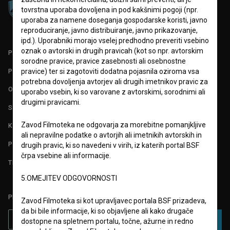
tovrstna uporaba dovoljena in pod kakšnimi pogoji (npr.
uporaba za namene doseganja gospodarske koristi, javno
reproduciranje, javno distribuiranje, javno prikazovanje,
ipd.). Uporabniki morajo vselej predhodno preveriti vsebino
oznak o avtorski in drugih pravicah (kot so npr. avtorskim
PARTNERJI
sorodne pravice, pravice zasebnosti ali osebnostne
POGOJI UPORABE
pravice) ter si zagotoviti dodatna pojasnila oziroma vsa
potrebna dovoljenja avtorjev ali drugih imetnikov pravic za
O PROJEKTU
uporabo vsebin, ki so varovane z avtorskimi, sorodnimi ali
drugimi pravicami.
STATISTIKA
Zavod Filmoteka ne odgovarja za morebitne pomanjkljive
KONTAKT
ali nepravilne podatke o avtorjih ali imetnikih avtorskih in
POGOSTA VPRAŠANJA
drugih pravic, ki so navedeni v virih, iz katerih portal BSF
črpa vsebine ali informacije.
TEST FUNKCIONALNOSTI
5.OMEJITEV ODGOVORNOSTI
PRIJAVITE SE NA BSF NOVIČNIK:
Zavod Filmoteka si kot upravljavec portala BSF prizadeva,
da bi bile informacije, ki so objavljene ali kako drugače
PRIJAVA
dostopne na spletnem portalu, točne, ažurne in redno