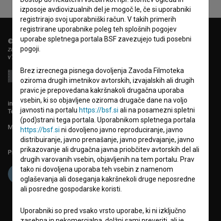
izposoje avdiovizualnih del je mogoč le, če si uporabniki
registrirajo svoj uporabniški račun. V takih primerih
registrirane uporabnike poleg teh splošnih pogojev
uporabe spletnega portala BSF zavezujejo tudi posebni
© 2018-2026, Filmoteka,
pogoji.
zavod za širjenje filmske kulture
v7.151.0
Brez izrecnega pisnega dovoljenja Zavoda Filmoteka
oziroma drugih imetnikov avtorskih, izvajalskih ali drugih
pravic je prepovedana kakršnakoli drugačna uporaba
vsebin, ki so objavljene oziroma drugače dane na voljo
info@filmoteka.si
javnosti na portalu
https://bsf.si
ali na posamezni spletni
Tehnična pomoč: podpora@bsf.si
(pod)strani tega portala. Uporabnikom spletnega portala
Mednarodna številka ISSN 2670-787X
https://bsf.si
ni dovoljeno javno reproduciranje, javno
distribuiranje, javno prenašanje, javno predvajanje, javno
prikazovanje ali drugačna javna priobčitev avtorskih del ali
Projekt sofinancira:
drugih varovanih vsebin, objavljenih na tem portalu. Prav
tako ni dovoljena uporaba teh vsebin z namenom
oglaševanja ali doseganja kakršnekoli druge neposredne
ali posredne gospodarske koristi.
Uporabniki so pred vsako vrsto uporabe, ki ni izključno
zasebna in nekomercialna, dolžni sami preveriti, ali je