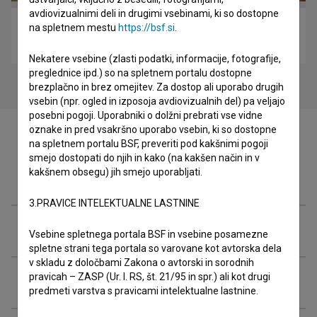
avdiovizualnimi deli in drugimi vsebinami, ki so dostopne
na spletnem mestu
https://bsf.si
.
Petelinji zajtrk (2007)
drama
Nekatere vsebine (zlasti podatki, informacije, fotografije,
preglednice ipd.) so na spletnem portalu dostopne
brezplačno in brez omejitev. Za dostop ali uporabo drugih
vsebin (npr. ogled in izposoja avdiovizualnih del) pa veljajo
posebni pogoji. Uporabniki o dolžni prebrati vse vidne
oznake in pred vsakršno uporabo vsebin, ki so dostopne
na spletnem portalu BSF, preveriti pod kakšnimi pogoji
smejo dostopati do njih in kako (na kakšen način in v
kakšnem obsegu) jih smejo uporabljati.
Filmografija (12)
3.PRAVICE INTELEKTUALNE LASTNINE
Nagrade in nominacije
Vsebine spletnega portala BSF in vsebine posamezne
spletne strani tega portala so varovane kot avtorska dela
v skladu z določbami Zakona o avtorski in sorodnih
pravicah – ZASP (Ur. l. RS, št. 21/95 in spr.) ali kot drugi
Razširjeni podatki
predmeti varstva s pravicami intelektualne lastnine.