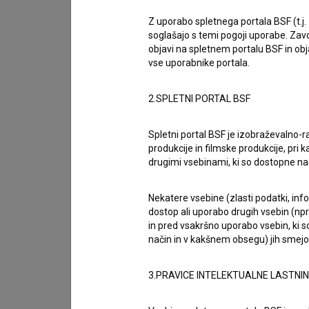
Biografija
* 04.06.1961, Ljubljana, Slovenija
Z uporabo spletnega portala BSF (t.j.
soglašajo s temi pogoji uporabe. Zavo
objavi na spletnem portalu BSF in o
Irena Kranjc, rojena 04.06.1961 (Ljubljana, Slo
vse uporabnike portala.
nastopila, so
Pustota (1982)
,
Ko zorijo jagod
Nagrade
2.SPLETNI PORTAL BSF
1 nagrada
Spletni portal BSF je izobraževalno-
produkcije in filmske produkcije, pri ka
drugimi vsebinami, ki so dostopne 
Galerija
(2)
Nekatere vsebine (zlasti podatki, inf
dostop ali uporabo drugih vsebin (npr.
in pred vsakršno uporabo vsebin, ki s
način in v kakšnem obsegu) jih smejo 
3.PRAVICE INTELEKTUALNE LASTNI