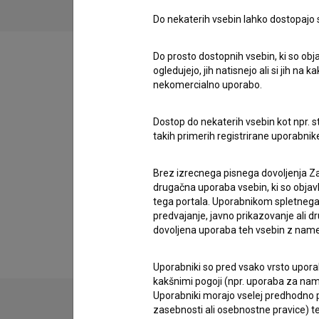
Do nekaterih vsebin lahko dostopajo sa
Do prosto dostopnih vsebin, ki so obja
ogledujejo, jih natisnejo ali si jih na
nekomercialno uporabo.
Filmografija (5)
Dostop do nekaterih vsebin kot npr. st
takih primerih registrirane uporabni
Nagrade in nominacije
Brez izrecnega pisnega dovoljenja Za
drugačna uporaba vsebin, ki so objav
tega portala. Uporabnikom spletnega
Razširjeni podatki
predvajanje, javno prikazovanje ali dr
dovoljena uporaba teh vsebin z name
Uporabniki so pred vsako vrsto uporabe
kakšnimi pogoji (npr. uporaba za name
Uporabniki morajo vselej predhodno pr
zasebnosti ali osebnostne pravice) te