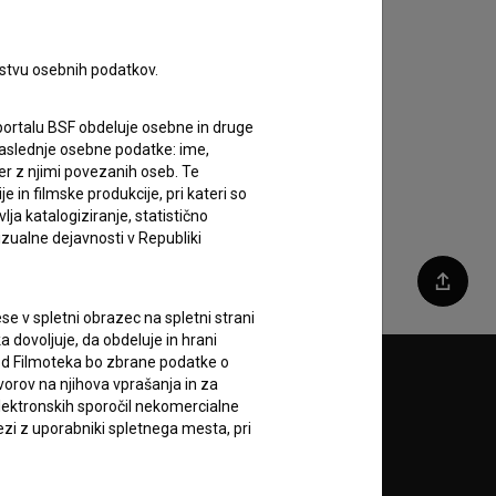
rstvu osebnih podatkov.
portalu BSF obdeluje osebne in druge
za naslednje osebne podatke: ime,
ter z njimi povezanih oseb. Te
in filmske produkcije, pri kateri so
ja katalogiziranje, statistično
izualne dejavnosti v Republiki
Deli
e v spletni obrazec na spletni strani
 dovoljuje, da obdeluje in hrani
vod Filmoteka bo zbrane podatke o
vorov na njihova vprašanja in za
Sledite nam na:
lektronskih sporočil nekomercialne
zi z uporabniki spletnega mesta, pri
A