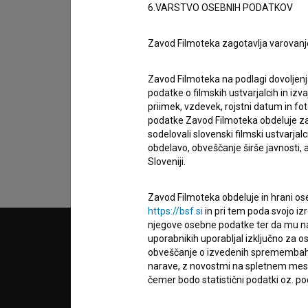
6.VARSTVO OSEBNIH PODATKOV
Zavod Filmoteka zagotavlja varovanj
Sprejemam
splošne pogoje
in dajem
sog
Zavod Filmoteka na podlagi dovoljenj
podatke o filmskih ustvarjalcih in izvaj
podatkov.
priimek, vzdevek, rojstni datum in fot
podatke Zavod Filmoteka obdeluje za n
sodelovali slovenski filmski ustvarjal
obdelavo, obveščanje širše javnosti, a
Sloveniji.
Zavod Filmoteka obdeluje in hrani ose
https://bsf.si
in pri tem poda svojo iz
njegove osebne podatke ter da mu na 
uporabnikih uporabljal izključno za 
© 2018-2026, Filmoteka,
PARTN
zavod za širjenje filmske kulture
obveščanje o izvedenih spremembah v 
v7.151.0
narave, z novostmi na spletnem mestu
čemer bodo statistični podatki oz. pod
POGOJ