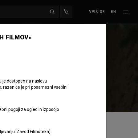
VPIŠI SE
EN
H FILMOV«
ki je dostopen na naslovu
o, razen če je pri posamezni vsebini
ebni pogoji za ogled in izposojo
aljevanju: Zavod Filmoteka).