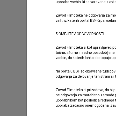
uporabo vsebin, ki so varovane z avto
Stik z uredništvom
Spoštovani, s pomočjo spodnjega obrazca lahko sto
Zavod Filmoteka ne odgovarja za moreb
virih, iz katerih portal BSF črpa vsebin
imam vprašanje
prijavljam napako
5.OMEJITEV ODGOVORNOSTI
želim dodati podatke
Zavod Filmoteka si kot upravljavec po
drugo
točne, ažurne in redno posodobljene. 
vsebin, do katerih lahko dostopajo up
Na portalu BSF so objavljene tudi pov
odgovarja za delovanje teh strani ali 
Zavod Filmoteka si prizadeva, da bi p
ne odgovarja za morebitno zamudo pri
uporabnikom kot posledica rednega te
uporaba začasno onemogočena. Zavod