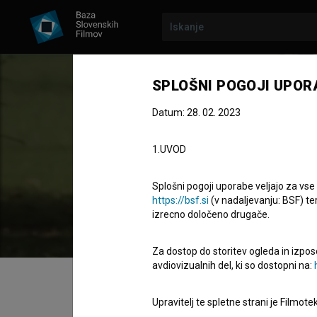
SPLOŠNI POGOJI UPOR
Datum: 28. 02. 2023
Ire
1.UVOD
Zasedba
Splošni pogoji uporabe veljajo za vse
https://bsf.si
(v nadaljevanju: BSF) te
izrecno določeno drugače.
Za dostop do storitev ogleda in izpos
avdiovizualnih del, ki so dostopni na:
Kazalo
Upravitelj te spletne strani je Filmot