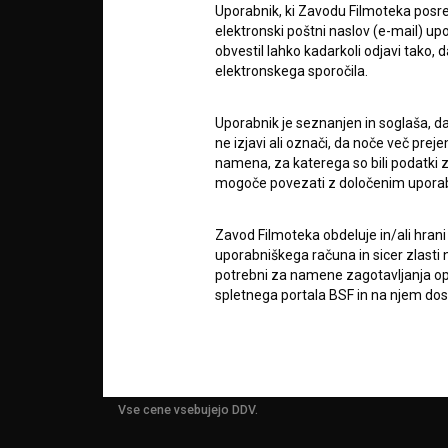
Uporabnik, ki Zavodu Filmoteka posre
info@filmoteka.si
elektronski poštni naslov (e-mail) 
O PRO
Tehnična pomoč: podpora@bsf.si
obvestil lahko kadarkoli odjavi tako,
elektronskega sporočila.
Mednarodna številka ISSN 2670-787X
STATIS
Uporabnik je seznanjen in soglaša, d
Projekt sofinancira:
ne izjavi ali označi, da noče več pre
namena, za katerega so bili podatki zb
KONTA
mogoče povezati z določenim upora
Zavod Filmoteka obdeluje in/ali hrani
POGOS
uporabniškega računa in sicer zlasti n
VPRAŠ
potrebni za namene zagotavljanja opt
spletnega portala BSF in na njem dosto
obveščanje o storitvah, pogojih, sp
TEST
prenosljivosti storitev).
FUNKC
Za zaščito prenosa in shranjevanja o
fizično in programsko varovanje pros
Vse cene vsebujejo DDV.
nadzorovan sistem uporabniških imen 
drugo nedovoljeno obdelavo osebnih 