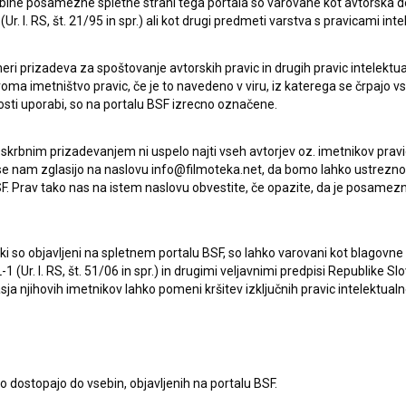
ebine posamezne spletne strani tega portala so varovane kot avtorska d
r. l. RS, št. 21/95 in spr.) ali kot drugi predmeti varstva s pravicami inte
eri prizadeva za spoštovanje avtorskih pravic in drugih pravic intelektua
Oglejte si
iroma imetništvo pravic, če je to navedeno v viru, iz katerega se črpajo v
rosti uporabi, so na portalu BSF izrecno označene.
 skrbnim prizadevanjem ni uspelo najti vseh avtorjev oz. imetnikov prav
 se nam zglasijo na naslovu info@filmoteka.net, da bomo lahko ustrezno 
F. Prav tako nas na istem naslovu obvestite, če opazite, da je posamezn
ki, ki so objavljeni na spletnem portalu BSF, so lahko varovani kot blago
-1 (Ur. l. RS, št. 51/06 in spr.) in drugimi veljavnimi predpisi Republike S
a njihovih imetnikov lahko pomeni kršitev izključnih pravic intelektualn
Deseti brat (1982)
drama
to dostopajo do vsebin, objavljenih na portalu BSF.