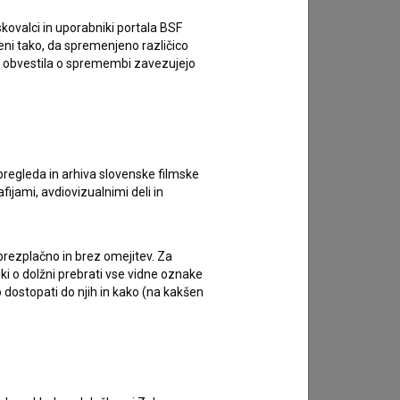
kovalci in uporabniki portala BSF
eni tako, da spremenjeno različico
e obvestila o spremembi zavezujejo
pregleda in arhiva slovenske filmske
afijami, avdiovizualnimi deli in
 brezplačno in brez omejitev. Za
iki o dolžni prebrati vse vidne oznake
 dostopati do njih in kako (na kakšen