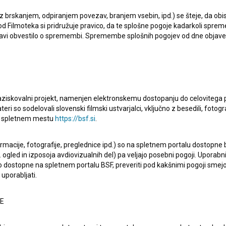
 z brskanjem, odpiranjem povezav, branjem vsebin, ipd.) se šteje, da obis
d Filmoteka si pridružuje pravico, da te splošne pogoje kadarkoli sprem
bjavi obvestilo o spremembi. Spremembe splošnih pogojev od dne objav
venija), je nastopajoča. Najodmevnejši projekti, kjer je
e (1978)
in
Deseti brat (1982)
. Prejela je 1 nagrado.
raziskovalni projekt, namenjen elektronskemu dostopanju do celovitega 
teri so sodelovali slovenski filmski ustvarjalci, vključno z besedili, fotogr
na spletnem mestu
https://bsf.si
.
ormacije, fotografije, preglednice ipd.) so na spletnem portalu dostopne
 ogled in izposoja avdiovizualnih del) pa veljajo posebni pogoji. Uporabn
o dostopne na spletnem portalu BSF, preveriti pod kakšnimi pogoji smejo
uporabljati.
NE