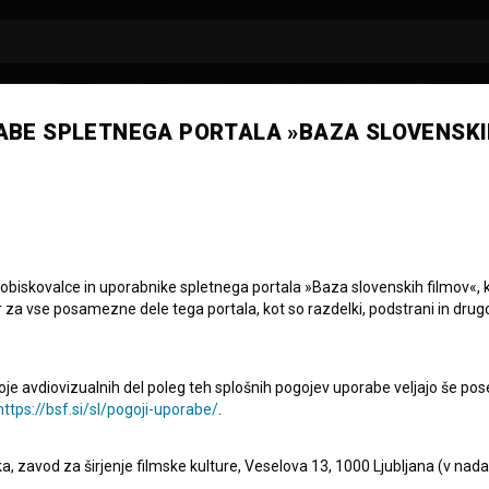
ABE SPLETNEGA PORTALA »BAZA SLOVENSKI
na Kranjc
 obiskovalce in uporabnike spletnega portala »Baza slovenskih filmov«, 
r za vse posamezne dele tega portala, kot so razdelki, podstrani in drug
oje avdiovizualnih del poleg teh splošnih pogojev uporabe veljajo še pos
https://bsf.si/sl/pogoji-uporabe/
.
eka, zavod za širjenje filmske kulture, Veselova 13, 1000 Ljubljana (v nad