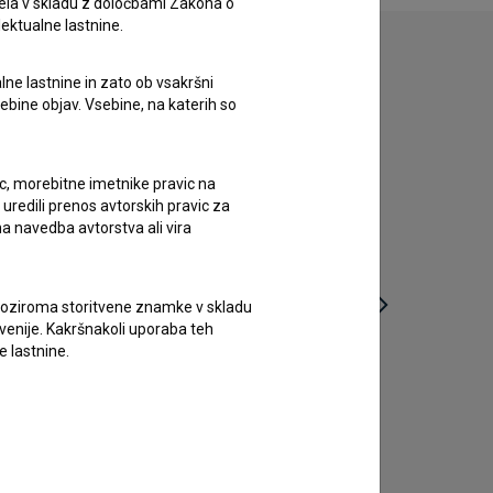
ela v skladu z določbami Zakona o
lektualne lastnine.
lne lastnine in zato ob vsakršni
sebine objav. Vsebine, na katerih so
ic, morebitne imetnike pravic na
uredili prenos avtorskih pravic za
a navedba avtorstva ali vira
vne oziroma storitvene znamke v skladu
lovenije. Kakršnakoli uporaba teh
e lastnine.
Učna leta izumitelja Polža (1982)
komedija