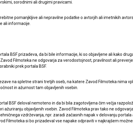
rskimi, sorodnimi ali drugimi pravicami.
pite v stik z uredništvom Baze slovenskih filmov. Veseli bomo vaših od
itne pomanjkljive ali nepravilne podatke o avtorjih ali imetnikih avtorsk
e ali informacije.
rtala BSF prizadeva, da bi bile informacije, ki so objavljene ali kako dr
Zavod Filmoteka ne odgovarja za verodostojnost, pravilnost ali preverje
orabniki prek portala BSF.
ezave na spletne strani tretjih oseb, na katere Zavod Filmoteka nima vp
točnost in ažurnost tam objavljenih vsebin.
ortal BSF deloval nemoteno in da bi bila zagotovljena čim večja razpolož
 ažuriranju objavljenih vsebin. Zavod Filmoteka prav tako ne odgovarja 
hničnega vzdrževanja, npr. zaradi začasnih napak v delovanju portala ali
 Filmoteka si bo prizadeval vse napake odpraviti v najkrajšem možn