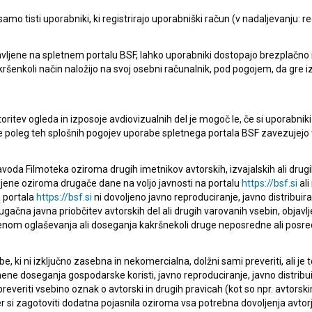
mo tisti uporabniki, ki registrirajo uporabniški račun (v nadaljevanju: reg
vljene na spletnem portalu BSF, lahko uporabniki dostopajo brezplačno in 
 kakršenkoli način naložijo na svoj osebni računalnik, pod pogojem, da gre 
oritev ogleda in izposoje avdiovizualnih del je mogoč le, če si uporabniki 
ke poleg teh splošnih pogojev uporabe spletnega portala BSF zavezujejo 
voda Filmoteka oziroma drugih imetnikov avtorskih, izvajalskih ali drug
ljene oziroma drugače dane na voljo javnosti na portalu
https://bsf.si
ali
 portala
https://bsf.si
ni dovoljeno javno reproduciranje, javno distribuir
ugačna javna priobčitev avtorskih del ali drugih varovanih vsebin, objavlj
nom oglaševanja ali doseganja kakršnekoli druge neposredne ali posre
, ki ni izključno zasebna in nekomercialna, dolžni sami preveriti, ali je
ne doseganja gospodarske koristi, javno reproduciranje, javno distribuir
everiti vsebino oznak o avtorski in drugih pravicah (kot so npr. avtorsk
r si zagotoviti dodatna pojasnila oziroma vsa potrebna dovoljenja avtorj