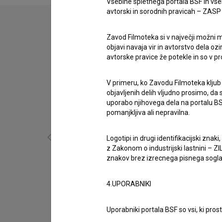
Vsebine spletnega portala BSF in vs
avtorski in sorodnih pravicah – ZASP (U
Zavod Filmoteka si v največji možni m
objavi navaja vir in avtorstvo dela oz
avtorske pravice že potekle in so v p
V primeru, ko Zavodu Filmoteka kljub
objavljenih delih vljudno prosimo, da
uporabo njihovega dela na portalu BS
pomanjkljiva ali nepravilna.
Logotipi in drugi identifikacijski zna
z Zakonom o industrijski lastnini – ZIL
znakov brez izrecnega pisnega soglasj
Ko zorijo jagode (1978)
drama, mladinski, romantični
4.UPORABNIKI
Uporabniki portala BSF so vsi, ki pros