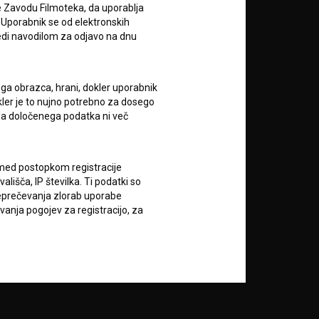
e Zavodu Filmoteka, da uporablja
 Uporabnik se od elektronskih
ledi navodilom za odjavo na dnu
ega obrazca, hrani, dokler uporabnik
RSS novice
okler je to nujno potrebno za dosego
o da določenega podatka ni več
RSS dogodki
c med postopkom registracije
Podprite nas z donacijo na
lišča, IP številka. Ti podatki so
TRR: SI56 6100 0001 5706
reprečevanja zlorab uporabe
684,
vanja pogojev za registracijo, za
ali s kreditno kartico:
 do vsebin in omogočanja čezmejne
Doniraj
rganizacijska sredstva (kot so zlasti
ojne in programske opreme ter
je, spremembo, javno objavo ali
re se osebni podatki nanašajo.