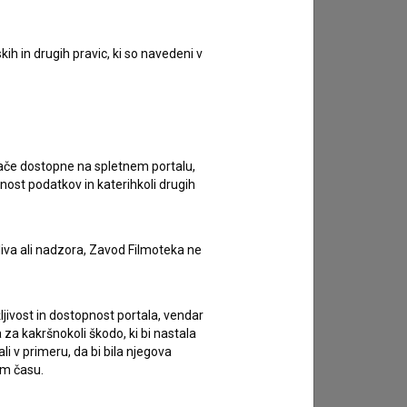
zivov.
ih in drugih pravic, ki so navedeni v
ugače dostopne na spletnem portalu,
nost podatkov in katerihkoli drugih
liva ali nadzora, Zavod Filmoteka ne
ljivost in dostopnost portala, vendar
za kakršnokoli škodo, ki bi nastala
 v primeru, da bi bila njegova
em času.