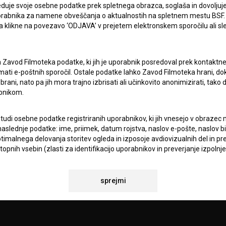
duje svoje osebne podatke prek spletnega obrazca, soglaša in dovoljuj
Sprejemam
splošne pogoje
in dajem
soglasje
za
zbiranje, hrambo in obdelavo osebnih podatkov.
uporabnika za namene obveščanja o aktualnostih na spletnem mestu BSF.
JEKTU
 da klikne na povezavo ‘ODJAVA’ v prejetem elektronskem sporočilu ali s
TIKA
a Zavod Filmoteka podatke, ki jih je uporabnik posredoval prek kontaktn
jemati e-poštnih sporočil. Ostale podatke lahko Zavod Filmoteka hrani, d
rani, nato pa jih mora trajno izbrisati ali učinkovito anonimizirati, tak
KT
bnikom.
 tudi osebne podatke registriranih uporabnikov, ki jih vnesejo v obraze
TA
aslednje podatke: ime, priimek, datum rojstva, naslov e-pošte, naslov biva
ANJA
imalnega delovanja storitev ogleda in izposoje avdiovizualnih del in p
pnih vsebin (zlasti za identifikacijo uporabnikov in preverjanje izpolnje
remembah, ponudbah ipd., za zagotavljanje regijsko omejenega dostopa
IONALNOSTI
sprejmi
sebnih podatkov Zavod Filmoteka uporablja vsa potrebna tehnološka in o
torov in informacijske opreme, redno posodabljanje in vzdrževanje str
in gesel), s katerimi preprečuje nepooblaščen dostop, uporabo, uničen
podatkov ter zagotavlja ustrezno varstvo pravic posameznikov, na kate