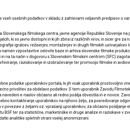
e vseh osebnih podatkov v skladu z zahtevami veljavnih predpisov o va
lasje
za zbiranje, hrambo in obdelavo osebnih
a Slovenskega filmskega centra, javne agencije Republike Slovenije na 
alcih, ki so javno dostopni in ki jih zbira iz različnih virov, in sicer gre 
ografije igralcev, režiserjev, montažerjev in drugih filmskih ustvarjalcev 
amen vzpostavitve celovite baze in arhiva slovenske filmske produkcije 
ci in na ta način v dogovoru s Slovenskim filmskim centrom (SFC) zagotavl
rhiviranje, raziskovanje in izobraževanje ter promocijo filmske in avdiov
bne podatke uporabnikov portala, ki jih vsak uporabnik prostovoljno vnes
recno privolitev za obdelavo podatkov. S tem uporabnik Zavodu Filmoteka
navedeni e-naslov občasno ali redno pošilja obvestila in e-novice. Za
osebno kontaktiranje uporabnikov na njihovo željo, za posredovanje odgo
ERJI
PRIJAVITE SE NA BSF NOVIČNIK:
povezavi z željami oz. vprašanji uporabnikov, za občasno pošiljanje e
 BSF ter za statistične, marketinške in druge analize in raziskave v zve
PRIJAV
atki analitike spletnih strani vselej anonimizirani.
I UPORABE