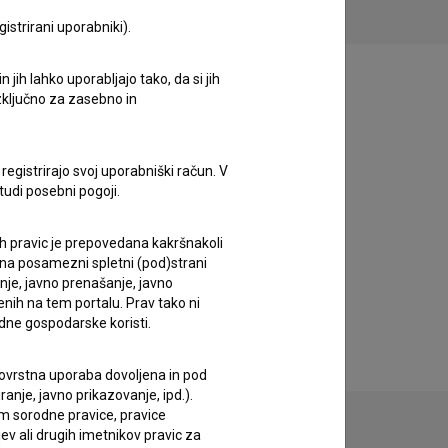
istrirani uporabniki).
jih lahko uporabljajo tako, da si jih
izključno za zasebno in
registrirajo svoj uporabniški račun. V
tudi posebni pogoji.
ih pravic je prepovedana kakršnakoli
 na posamezni spletni (pod)strani
anje, javno prenašanje, javno
enih na tem portalu. Prav tako ni
dne gospodarske koristi.
 tovrstna uporaba dovoljena in pod
anje, javno prikazovanje, ipd.).
im sorodne pravice, pravice
ev ali drugih imetnikov pravic za