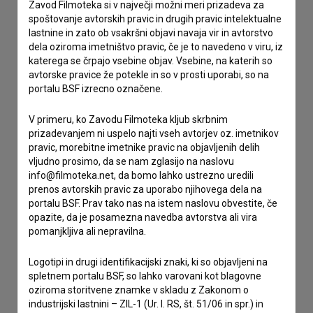
Zavod Filmoteka si v največji možni meri prizadeva za
Spoštovani, s pomočjo spodnjega obrazca lahko stopite v
spoštovanje avtorskih pravic in drugih pravic intelektualne
stik z uredništvom Baze slovenskih filmov. Veseli bomo vaših
lastnine in zato ob vsakršni objavi navaja vir in avtorstvo
odzivov.
dela oziroma imetništvo pravic, če je to navedeno v viru, iz
katerega se črpajo vsebine objav. Vsebine, na katerih so
imam vprašanje
avtorske pravice že potekle in so v prosti uporabi, so na
portalu BSF izrecno označene.
prijavljam napako
želim dodati podatke
V primeru, ko Zavodu Filmoteka kljub skrbnim
drugo
prizadevanjem ni uspelo najti vseh avtorjev oz. imetnikov
pravic, morebitne imetnike pravic na objavljenih delih
vljudno prosimo, da se nam zglasijo na naslovu
info@filmoteka.net, da bomo lahko ustrezno uredili
prenos avtorskih pravic za uporabo njihovega dela na
portalu BSF. Prav tako nas na istem naslovu obvestite, če
opazite, da je posamezna navedba avtorstva ali vira
pomanjkljiva ali nepravilna.
Logotipi in drugi identifikacijski znaki, ki so objavljeni na
spletnem portalu BSF, so lahko varovani kot blagovne
oziroma storitvene znamke v skladu z Zakonom o
industrijski lastnini – ZIL-1 (Ur. l. RS, št. 51/06 in spr.) in