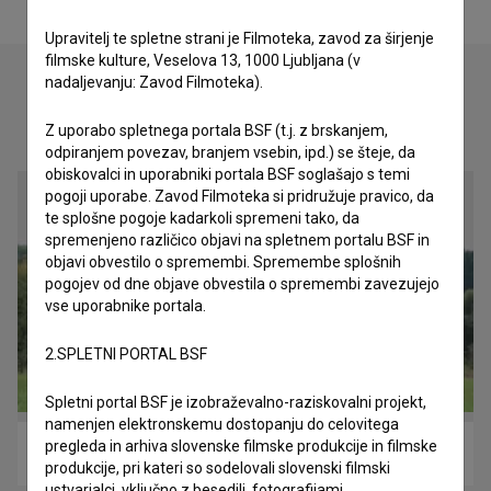
Upravitelj te spletne strani je Filmoteka, zavod za širjenje
filmske kulture, Veselova 13, 1000 Ljubljana (v
nadaljevanju: Zavod Filmoteka).
Oglejte si
Z uporabo spletnega portala BSF (t.j. z brskanjem,
odpiranjem povezav, branjem vsebin, ipd.) se šteje, da
obiskovalci in uporabniki portala BSF soglašajo s temi
pogoji uporabe. Zavod Filmoteka si pridružuje pravico, da
te splošne pogoje kadarkoli spremeni tako, da
spremenjeno različico objavi na spletnem portalu BSF in
objavi obvestilo o spremembi. Spremembe splošnih
pogojev od dne objave obvestila o spremembi zavezujejo
vse uporabnike portala.
2.SPLETNI PORTAL BSF
Spletni portal BSF je izobraževalno-raziskovalni projekt,
namenjen elektronskemu dostopanju do celovitega
pregleda in arhiva slovenske filmske produkcije in filmske
Forma Viva (2016)
produkcije, pri kateri so sodelovali slovenski filmski
ustvarjalci, vključno z besedili, fotografijami,