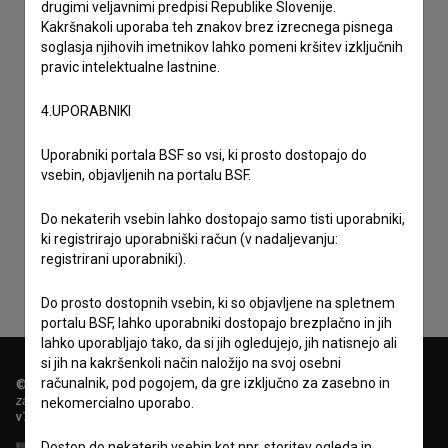
drugimi veljavnimi predpisi Republike Slovenije.
Kakršnakoli uporaba teh znakov brez izrecnega pisnega
soglasja njihovih imetnikov lahko pomeni kršitev izključnih
pravic intelektualne lastnine.
4.UPORABNIKI
Uporabniki portala BSF so vsi, ki prosto dostopajo do
vsebin, objavljenih na portalu BSF.
Sprejemam
splošne pogoje
in dajem
soglasje
za
zbiranje, hrambo in obdelavo osebnih podatkov.
Do nekaterih vsebin lahko dostopajo samo tisti uporabniki,
ki registrirajo uporabniški račun (v nadaljevanju:
registrirani uporabniki).
Do prosto dostopnih vsebin, ki so objavljene na spletnem
portalu BSF, lahko uporabniki dostopajo brezplačno in jih
lahko uporabljajo tako, da si jih ogledujejo, jih natisnejo ali
si jih na kakršenkoli način naložijo na svoj osebni
računalnik, pod pogojem, da gre izključno za zasebno in
© 2018-2026, Filmoteka,
zavod za širjenje filmske kulture
nekomercialno uporabo.
v7.149.2
Dostop do nekaterih vsebin kot npr. storitev ogleda in