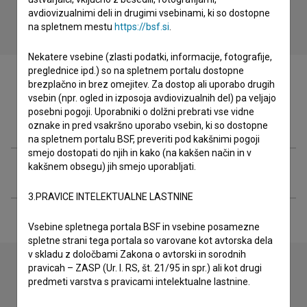
avdiovizualnimi deli in drugimi vsebinami, ki so dostopne
na spletnem mestu
https://bsf.si
.
Nekatere vsebine (zlasti podatki, informacije, fotografije,
preglednice ipd.) so na spletnem portalu dostopne
brezplačno in brez omejitev. Za dostop ali uporabo drugih
vsebin (npr. ogled in izposoja avdiovizualnih del) pa veljajo
posebni pogoji. Uporabniki o dolžni prebrati vse vidne
Filmografija (2)
oznake in pred vsakršno uporabo vsebin, ki so dostopne
na spletnem portalu BSF, preveriti pod kakšnimi pogoji
smejo dostopati do njih in kako (na kakšen način in v
kakšnem obsegu) jih smejo uporabljati.
Razširjeni podatki
3.PRAVICE INTELEKTUALNE LASTNINE
Vsebine spletnega portala BSF in vsebine posamezne
spletne strani tega portala so varovane kot avtorska dela
v skladu z določbami Zakona o avtorski in sorodnih
pravicah – ZASP (Ur. l. RS, št. 21/95 in spr.) ali kot drugi
predmeti varstva s pravicami intelektualne lastnine.
Stik z uredništvom