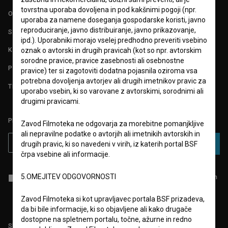
tovrstna uporaba dovoljena in pod kakšnimi pogoji (npr.
O PROJEKTU
uporaba za namene doseganja gospodarske koristi, javno
reproduciranje, javno distribuiranje, javno prikazovanje,
STATISTIKA
ipd.). Uporabniki morajo vselej predhodno preveriti vsebino
KONTAKT
oznak o avtorski in drugih pravicah (kot so npr. avtorskim
sorodne pravice, pravice zasebnosti ali osebnostne
POGOSTA VPRAŠANJA
pravice) ter si zagotoviti dodatna pojasnila oziroma vsa
potrebna dovoljenja avtorjev ali drugih imetnikov pravic za
TEST FUNKCIONALNOSTI
uporabo vsebin, ki so varovane z avtorskimi, sorodnimi ali
drugimi pravicami.
PRIJAVITE SE NA BSF NOVIČNIK:
Zavod Filmoteka ne odgovarja za morebitne pomanjkljive
ali nepravilne podatke o avtorjih ali imetnikih avtorskih in
PRIJAVA
drugih pravic, ki so navedeni v virih, iz katerih portal BSF
črpa vsebine ali informacije.
5.OMEJITEV ODGOVORNOSTI
Sprejemam
splošne pogoje
in dajem
soglasje
za zbiranje, hrambo in
obdelavo osebnih podatkov.
Zavod Filmoteka si kot upravljavec portala BSF prizadeva,
da bi bile informacije, ki so objavljene ali kako drugače
dostopne na spletnem portalu, točne, ažurne in redno
Sledite nam na: