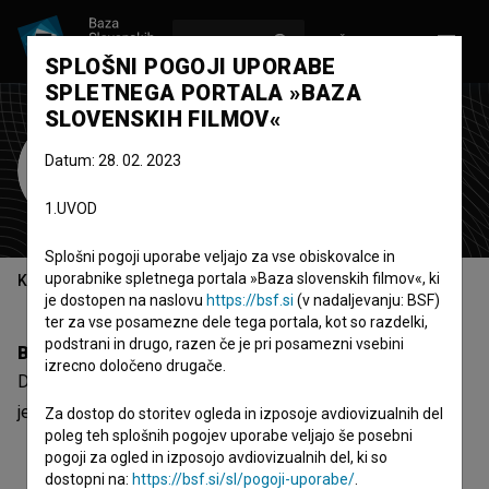
VPIŠI SE
EN
SPLOŠNI POGOJI UPORABE
SPLETNEGA PORTALA »BAZA
SLOVENSKIH FILMOV«
Domen Pehani
Datum: 28. 02. 2023
scenarist
1.UVOD
Splošni pogoji uporabe veljajo za vse obiskovalce in
uporabnike spletnega portala »Baza slovenskih filmov«, ki
Kazalo
je dostopen na naslovu
https://bsf.si
(v nadaljevanju: BSF)
ter za vse posamezne dele tega portala, kot so razdelki,
podstrani in drugo, razen če je pri posamezni vsebini
Biografija
izrecno določeno drugače.
Domen Pehani je scenarist. Najnovejša projekta, pri katerih
je sodeloval, sta
Zdrav kot riba (2025)
in
Na škrge (2025)
.
Za dostop do storitev ogleda in izposoje avdiovizualnih del
poleg teh splošnih pogojev uporabe veljajo še posebni
pogoji za ogled in izposojo avdiovizualnih del, ki so
dostopni na:
https://bsf.si/sl/pogoji-uporabe/
.