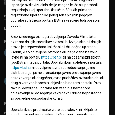
izposoje avdiovizualnih del je mogoč le, če si uporabniki
registrirajo svoj uporabniški račun. V takih primerih
registrirane uporabnike poleg teh splošnih pogojev
info@filmoteka.si
Tehnična pomoč: podpora@bsf.si
uporabe spletnega portala BSF zavezujejo tudi posebni
pogoji.
Mednarodna številka ISSN 2670-787X
Brez izrecnega pisnega dovoljenja Zavoda Filmoteka
Projekt sofinancira:
oziroma drugih imetnikov avtorskih, izvajalskih ali drugih
pravic je prepovedana kakršnakoli drugačna uporaba
vsebin, ki so objavljene oziroma drugače dane na voljo
javnosti na portalu
https://bsf.si
ali na posamezni spletni
(pod)strani tega portala. Uporabnikom spletnega portala
https://bsf.si
ni dovoljeno javno reproduciranje, javno
distribuiranje, javno prenašanje, javno predvajanje, javno
prikazovanje ali drugačna javna priobčitev avtorskih del ali
drugih varovanih vsebin, objavljenih na tem portalu. Prav
tako ni dovoljena uporaba teh vsebin z namenom
oglaševanja ali doseganja kakršnekoli druge neposredne
ali posredne gospodarske koristi.
PARTNERJI
Uporabniki so pred vsako vrsto uporabe, ki ni izključno
POGOJI UPORABE
zasebna in nekomercialna, dolžni sami preveriti, ali je