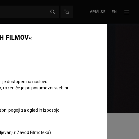
VPIŠI SE
EN
H FILMOV«
ki je dostopen na naslovu
o, razen če je pri posamezni vsebini
ebni pogoji za ogled in izposojo
aljevanju: Zavod Filmoteka).