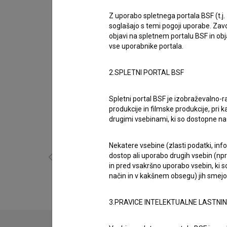
Biografija
Alina Juhart je nastopajoča. Najodmevnejši proj
Z uporabo spletnega portala BSF (t.j.
soglašajo s temi pogoji uporabe. Zavo
nagradi.
objavi na spletnem portalu BSF in o
vse uporabnike portala.
Nagrade
2 nagradi
2.SPLETNI PORTAL BSF
Spletni portal BSF je izobraževalno-
Galerija
(9)
produkcije in filmske produkcije, pri ka
drugimi vsebinami, ki so dostopne 
Nekatere vsebine (zlasti podatki, inf
dostop ali uporabo drugih vsebin (npr.
in pred vsakršno uporabo vsebin, ki s
način in v kakšnem obsegu) jih smejo 
3.PRAVICE INTELEKTUALNE LASTNI