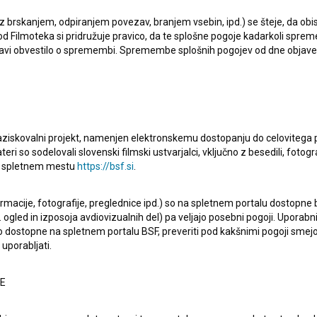
ekt, kjer je nastopila, je
Fantasy (2025)
. Prejela je 2
 z brskanjem, odpiranjem povezav, branjem vsebin, ipd.) se šteje, da obis
d Filmoteka si pridružuje pravico, da te splošne pogoje kadarkoli sprem
bjavi obvestilo o spremembi. Spremembe splošnih pogojev od dne objav
raziskovalni projekt, namenjen elektronskemu dostopanju do celovitega 
teri so sodelovali slovenski filmski ustvarjalci, vključno z besedili, fotogr
na spletnem mestu
https://bsf.si
.
ormacije, fotografije, preglednice ipd.) so na spletnem portalu dostopne
 ogled in izposoja avdiovizualnih del) pa veljajo posebni pogoji. Uporabn
o dostopne na spletnem portalu BSF, preveriti pod kakšnimi pogoji smejo
uporabljati.
NE