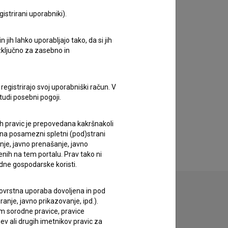
istrirani uporabniki).
jih lahko uporabljajo tako, da si jih
izključno za zasebno in
registrirajo svoj uporabniški račun. V
tudi posebni pogoji.
ih pravic je prepovedana kakršnakoli
 na posamezni spletni (pod)strani
anje, javno prenašanje, javno
enih na tem portalu. Prav tako ni
dne gospodarske koristi.
 tovrstna uporaba dovoljena in pod
anje, javno prikazovanje, ipd.).
im sorodne pravice, pravice
ev ali drugih imetnikov pravic za
zivov.