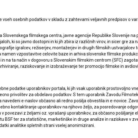
lasje
za zbiranje, hrambo in obdelavo osebnih
e vseh osebnih podatkov v skladu z zahtevami veljavnih predpisov o va
a Slovenskega filmskega centra, javne agencije Republike Slovenije na 
alcih, ki so javno dostopni in ki jih zbira iz različnih virov, in sicer gre 
ografije igralcev, režiserjev, montažerjev in drugih filmskih ustvarjalcev 
amen vzpostavitve celovite baze in arhiva slovenske filmske produkcije 
ci in na ta način v dogovoru s Slovenskim filmskim centrom (SFC) zagotavl
rhiviranje, raziskovanje in izobraževanje ter promocijo filmske in avdiov
bne podatke uporabnikov portala, ki jih vsak uporabnik prostovoljno vnes
ERJI
PRIJAVITE SE NA BSF NOVIČNIK:
recno privolitev za obdelavo podatkov. S tem uporabnik Zavodu Filmoteka
navedeni e-naslov občasno ali redno pošilja obvestila in e-novice. Za
PRIJAV
osebno kontaktiranje uporabnikov na njihovo željo, za posredovanje odgo
I UPORABE
povezavi z željami oz. vprašanji uporabnikov, za občasno pošiljanje e
 BSF ter za statistične, marketinške in druge analize in raziskave v zve
Sprejemam
splošne pogoje
in dajem
soglasje
za
atki analitike spletnih strani vselej anonimizirani.
zbiranje, hrambo in obdelavo osebnih podatkov.
JEKTU