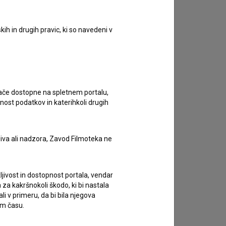
ih in drugih pravic, ki so navedeni v
ugače dostopne na spletnem portalu,
nost podatkov in katerihkoli drugih
liva ali nadzora, Zavod Filmoteka ne
ljivost in dostopnost portala, vendar
za kakršnokoli škodo, ki bi nastala
 v primeru, da bi bila njegova
em času.