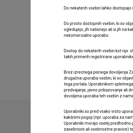
Do nekaterih vsebin lahko dostopajo sa
Do prosto dostopnih vsebin, ki so obja
Filmografija (1)
ogledujejo, jih natisnejo ali si jih na
nekomercialno uporabo.
Nagrade in nominacije
Dostop do nekaterih vsebin kot npr. st
takih primerih registrirane uporabni
Razširjeni podatki
Brez izrecnega pisnega dovoljenja Za
drugačna uporaba vsebin, ki so objav
tega portala. Uporabnikom spletnega
predvajanje, javno prikazovanje ali dr
dovoljena uporaba teh vsebin z name
Uporabniki so pred vsako vrsto uporabe
kakšnimi pogoji (npr. uporaba za name
Stik z uredništvom
Uporabniki morajo vselej predhodno pr
zasebnosti ali osebnostne pravice) te
Spoštovani, s pomočjo spodnjega obrazca lahko sto