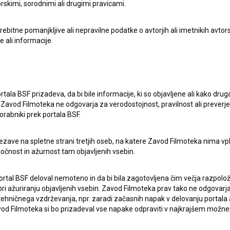
rskimi, sorodnimi ali drugimi pravicami.
itne pomanjkljive ali nepravilne podatke o avtorjih ali imetnikih avtorsk
e ali informacije.
rtala BSF prizadeva, da bi bile informacije, ki so objavljene ali kako dr
Zavod Filmoteka ne odgovarja za verodostojnost, pravilnost ali preverje
orabniki prek portala BSF.
ezave na spletne strani tretjih oseb, na katere Zavod Filmoteka nima vp
točnost in ažurnost tam objavljenih vsebin.
ortal BSF deloval nemoteno in da bi bila zagotovljena čim večja razpolož
 ažuriranju objavljenih vsebin. Zavod Filmoteka prav tako ne odgovarja 
hničnega vzdrževanja, npr. zaradi začasnih napak v delovanju portala ali
 Filmoteka si bo prizadeval vse napake odpraviti v najkrajšem možn