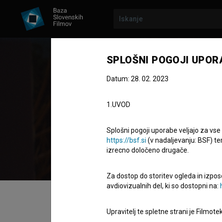
SPLOŠNI POGOJI UPOR
Datum: 28. 02. 2023
Ali
1.UVOD
Zasedba
Splošni pogoji uporabe veljajo za vse
https://bsf.si
(v nadaljevanju: BSF) te
izrecno določeno drugače.
Za dostop do storitev ogleda in izpos
avdiovizualnih del, ki so dostopni na:
Kazalo
Upravitelj te spletne strani je Filmot