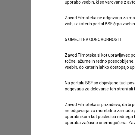
uporabo vsebin, ki so varovane z avto
imam vprašanje
Zavod Filmoteka ne odgovarja za moreb
prijavljam napako
virih, iz katerih portal BSF črpa vsebin
želim dodati podatke
5.OMEJITEV ODGOVORNOSTI
drugo
Zavod Filmoteka si kot upravljavec po
točne, ažurne in redno posodobljene. 
vsebin, do katerih lahko dostopajo up
Na portalu BSF so objavljene tudi pov
odgovarja za delovanje teh strani ali 
Zavod Filmoteka si prizadeva, da bi p
ne odgovarja za morebitno zamudo pri
uporabnikom kot posledica rednega te
uporaba začasno onemogočena. Zavod