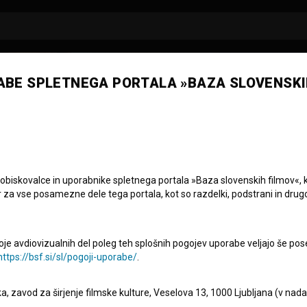
ABE SPLETNEGA PORTALA »BAZA SLOVENSKI
na Juhart
 obiskovalce in uporabnike spletnega portala »Baza slovenskih filmov«, 
r za vse posamezne dele tega portala, kot so razdelki, podstrani in drug
oje avdiovizualnih del poleg teh splošnih pogojev uporabe veljajo še pos
https://bsf.si/sl/pogoji-uporabe/
.
eka, zavod za širjenje filmske kulture, Veselova 13, 1000 Ljubljana (v nad