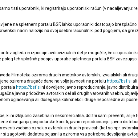
mo tisti uporabniki, ki registrirajo uporabniški račun (v nadaljevanju: reg
vljene na spletnem portalu BSF, lahko uporabniki dostopajo brezplačno in 
 kakršenkoli način naložijo na svoj osebni računalnik, pod pogojem, da gre 
oritev ogleda in izposoje avdiovizualnih del je mogoč le, če si uporabniki 
ke poleg teh splošnih pogojev uporabe spletnega portala BSF zavezujejo 
voda Filmoteka oziroma drugih imetnikov avtorskih, izvajalskih ali drug
ljene oziroma drugače dane na voljo javnosti na portalu
https://bsf.si
ali
 portala
https://bsf.si
ni dovoljeno javno reproduciranje, javno distribuir
ugačna javna priobčitev avtorskih del ali drugih varovanih vsebin, objavlj
nom oglaševanja ali doseganja kakršnekoli druge neposredne ali posre
, ki ni izključno zasebna in nekomercialna, dolžni sami preveriti, ali je
ne doseganja gospodarske koristi, javno reproduciranje, javno distribuir
everiti vsebino oznak o avtorski in drugih pravicah (kot so npr. avtorsk
r si zagotoviti dodatna pojasnila oziroma vsa potrebna dovoljenja avtorj
pite v stik z uredništvom Baze slovenskih filmov. Veseli bomo vaših od