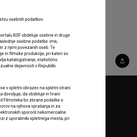
rstvu osebnih podatkov.
portalu BSF obdeluje osebne in druge
za naslednje osebne podatke: ime,
ter z njimi povezanih oseb. Te
in filmske produkcije, pri kateri so
ja katalogiziranje, statistično
Deli
izualne dejavnosti v Republiki
e v spletni obrazec na spletni strani
Sledite nam na:
 dovoljuje, da obdeluje in hrani
vod Filmoteka bo zbrane podatke o
A
vorov na njihova vprašanja in za
lektronskih sporočil nekomercialne
zi z uporabniki spletnega mesta, pri