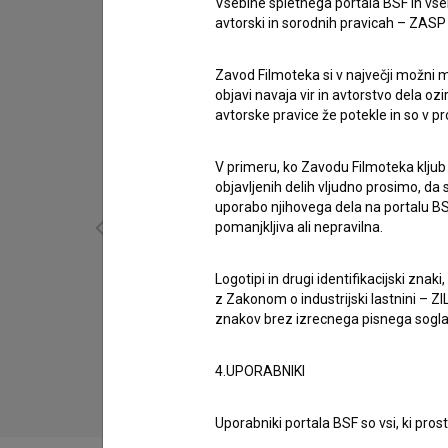
Vsebine spletnega portala BSF in vs
avtorski in sorodnih pravicah – ZASP (U
Zavod Filmoteka si v največji možni m
objavi navaja vir in avtorstvo dela oz
avtorske pravice že potekle in so v p
V primeru, ko Zavodu Filmoteka kljub
objavljenih delih vljudno prosimo, da
uporabo njihovega dela na portalu BS
pomanjkljiva ali nepravilna.
Logotipi in drugi identifikacijski zna
z Zakonom o industrijski lastnini – ZIL
znakov brez izrecnega pisnega soglasj
Fantasy (2025)
drama
4.UPORABNIKI
Uporabniki portala BSF so vsi, ki pros