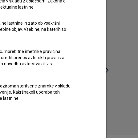
ela v skladu z določbami Zakona o
lektualne lastnine.
lne lastnine in zato ob vsakršni
sebine objav. Vsebine, na katerih so
ic, morebitne imetnike pravic na
uredili prenos avtorskih pravic za
a navedba avtorstva ali vira
vne oziroma storitvene znamke v skladu
Žaba (2017)
Kako se
lovenije. Kakršnakoli uporaba teh
drama
e lastnine.