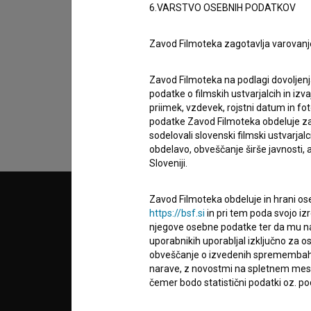
6.VARSTVO OSEBNIH PODATKOV
Sprejemam
splošne pogoje
in dajem
sog
Zavod Filmoteka zagotavlja varovanj
podatkov.
Zavod Filmoteka na podlagi dovoljenj
podatke o filmskih ustvarjalcih in izvaj
priimek, vzdevek, rojstni datum in fot
podatke Zavod Filmoteka obdeluje za n
sodelovali slovenski filmski ustvarjal
obdelavo, obveščanje širše javnosti, a
Sloveniji.
Zavod Filmoteka obdeluje in hrani ose
© 2018-2026, Filmoteka,
PARTN
https://bsf.si
in pri tem poda svojo iz
zavod za širjenje filmske kulture
njegove osebne podatke ter da mu na 
v7.151.0
uporabnikih uporabljal izključno za 
POGOJ
obveščanje o izvedenih spremembah v 
narave, z novostmi na spletnem mestu
čemer bodo statistični podatki oz. pod
info@filmoteka.si
O PRO
Tehnična pomoč: podpora@bsf.si