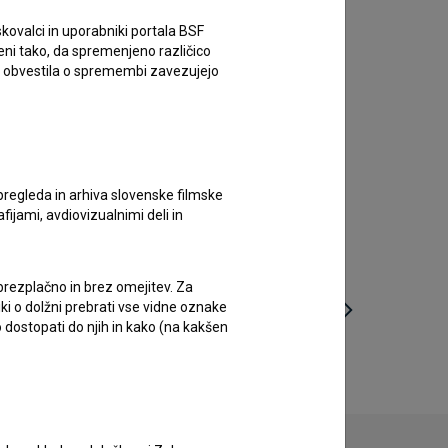
kovalci in uporabniki portala BSF
eni tako, da spremenjeno različico
e obvestila o spremembi zavezujejo
pregleda in arhiva slovenske filmske
afijami, avdiovizualnimi deli in
 brezplačno in brez omejitev. Za
iki o dolžni prebrati vse vidne oznake
 dostopati do njih in kako (na kakšen