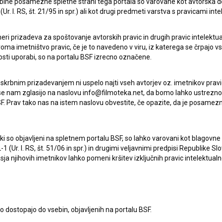
ebine posamezne spletne strani tega portala so varovane kot avtorska d
r. l. RS, št. 21/95 in spr.) ali kot drugi predmeti varstva s pravicami inte
Oglejte si
eri prizadeva za spoštovanje avtorskih pravic in drugih pravic intelektua
iroma imetništvo pravic, če je to navedeno v viru, iz katerega se črpajo v
rosti uporabi, so na portalu BSF izrecno označene.
 skrbnim prizadevanjem ni uspelo najti vseh avtorjev oz. imetnikov prav
 se nam zglasijo na naslovu info@filmoteka.net, da bomo lahko ustrezno 
F. Prav tako nas na istem naslovu obvestite, če opazite, da je posamezn
ki, ki so objavljeni na spletnem portalu BSF, so lahko varovani kot blago
Una di loro (2017)
-1 (Ur. l. RS, št. 51/06 in spr.) in drugimi veljavnimi predpisi Republike S
drama
a njihovih imetnikov lahko pomeni kršitev izključnih pravic intelektualn
to dostopajo do vsebin, objavljenih na portalu BSF.