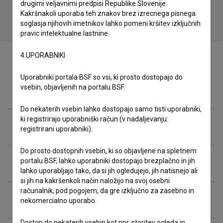
drugimi veljavnimi predpisi Republike Slovenije.
Kakršnakoli uporaba teh znakov brez izrecnega pisnega
soglasja njihovih imetnikov lahko pomeni kršitev izključnih
pravic intelektualne lastnine.
4.UPORABNIKI
Uporabniki portala BSF so vsi, ki prosto dostopajo do
vsebin, objavljenih na portalu BSF.
Ekipa
Do nekaterih vsebin lahko dostopajo samo tisti uporabniki,
ki registrirajo uporabniški račun (v nadaljevanju:
Organizacije
registrirani uporabniki).
Do prosto dostopnih vsebin, ki so objavljene na spletnem
Razširjeni podatki
portalu BSF, lahko uporabniki dostopajo brezplačno in jih
lahko uporabljajo tako, da si jih ogledujejo, jih natisnejo ali
si jih na kakršenkoli način naložijo na svoj osebni
računalnik, pod pogojem, da gre izključno za zasebno in
Financiranje
nekomercialno uporabo.
Dostop do nekaterih vsebin kot npr. storitev ogleda in