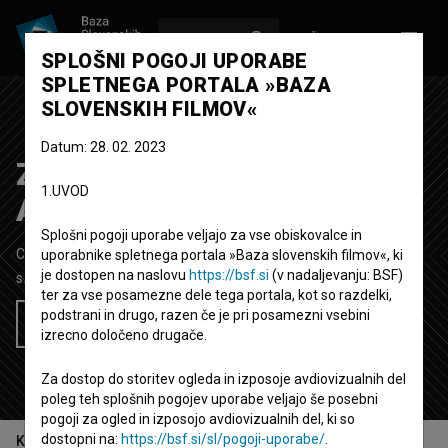
VPIŠI SE
EN
SPLOŠNI POGOJI UPORABE
SPLETNEGA PORTALA »BAZA
SLOVENSKIH FILMOV«
Datum: 28. 02. 2023
Zgodbe na sončni strani
1.UVOD
Alp
V predpripravah
Splošni pogoji uporabe veljajo za vse obiskovalce in
Celovečerni igrani film
uporabnike spletnega portala »Baza slovenskih filmov«, ki
je dostopen na naslovu
https://bsf.si
(v nadaljevanju: BSF)
s.d.
Slovenija
ter za vse posamezne dele tega portala, kot so razdelki,
podstrani in drugo, razen če je pri posamezni vsebini
Želim si ogledati ta film
izrecno določeno drugače.
Za dostop do storitev ogleda in izposoje avdiovizualnih del
poleg teh splošnih pogojev uporabe veljajo še posebni
pogoji za ogled in izposojo avdiovizualnih del, ki so
dostopni na:
https://bsf.si/sl/pogoji-uporabe/
.
Kazalo