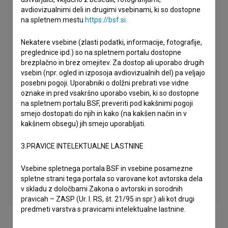
avdiovizualnimi deli in drugimi vsebinami, ki so dostopne
na spletnem mestu
https://bsf.si
.
Nekatere vsebine (zlasti podatki, informacije, fotografije,
preglednice ipd.) so na spletnem portalu dostopne
brezplačno in brez omejitev. Za dostop ali uporabo drugih
vsebin (npr. ogled in izposoja avdiovizualnih del) pa veljajo
posebni pogoji. Uporabniki o dolžni prebrati vse vidne
oznake in pred vsakršno uporabo vsebin, ki so dostopne
na spletnem portalu BSF, preveriti pod kakšnimi pogoji
smejo dostopati do njih in kako (na kakšen način in v
kakšnem obsegu) jih smejo uporabljati.
3.PRAVICE INTELEKTUALNE LASTNINE
Vsebine spletnega portala BSF in vsebine posamezne
spletne strani tega portala so varovane kot avtorska dela
v skladu z določbami Zakona o avtorski in sorodnih
pravicah – ZASP (Ur. l. RS, št. 21/95 in spr.) ali kot drugi
predmeti varstva s pravicami intelektualne lastnine.