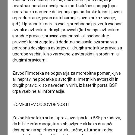
tovrstna uporaba dovoljena in pod kakšnimi pogoji (npr.
uporaba za namene doseganja gospodarske koristi, javno
reproduciranje, javno distribuiranje, javno prikazovanje,
ipd.). Uporabniki morajo vselej predhodno preveriti vsebino
oznak o avtorski in drugih pravicah (kot so npr. avtorskim
sorodne pravice, pravice zasebnosti ali osebnostne
pravice) ter si zagotoviti dodatna pojasnila oziroma vsa
potrebna dovoljenja avtorjev ali drugih imetnikov pravic za
uporabo vsebin, ki so varovane z avtorskimi, sorodnimi ali
drugimi pravicami.
Zavod Filmoteka ne odgovarja za morebitne pomanjkljive
ali nepravilne podatke o avtorjih ali imetnikih avtorskih in
drugih pravic, ki so navedeni v virih, iz katerih portal BSF
črpa vsebine ali informacije.
Sprejemam
splošne pogoje
in dajem
soglasje
za
5.OMEJITEV ODGOVORNOSTI
zbiranje, hrambo in obdelavo osebnih podatkov.
Zavod Filmoteka si kot upravljavec portala BSF prizadeva,
da bi bile informacije, ki so objavljene ali kako drugače
dostopne na spletnem portalu, točne, ažurne in redno