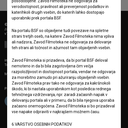
posodobljene. Zavod Filmoteka ne odgovarja za
verodostojnost, pravilnost ali preverjenost podatkov in
katerihkoli drugih vsebin, do katerih lahko dostopajo
uporabniki prek portala BSF.
© 2018-2026, Filmoteka,
zavod za širjenje filmske kulture
Na portalu BSF so objavljene tudi povezave na spletne
v7.151.0
strani tretjih oseb, na katere Zavod Filmoteka nima vpliva
ali nadzora, Zavod Filmoteka ne odgovarja za delovanje
teh strani ali točnost in ažurnost tam objavljenih vsebin.
Zavod Filmoteka si prizadeva, da bi portal BSF deloval
info@filmoteka.si
Tehnična pomoč: podpora@bsf.si
nemoteno in da bi bila zagotovljena čim večja
razpoložljivost in dostopnost portala, vendar ne odgovarja
Mednarodna številka ISSN 2670-787X
za morebitno zamudo pri ažuriranju objavljenih vsebin.
Zavod Filmoteka prav tako ne odgovarja za kakršnokoli
Projekt sofinancira:
škodo, ki bi nastala uporabnikom kot posledica rednega
tehničnega vzdrževanja, npr. zaradi začasnih napak v
delovanju portala ali v primeru, da bi bila njegova uporaba
začasno onemogočena. Zavod Filmoteka si bo prizadeval
vse napake odpraviti v najkrajšem možnem času.
6.VARSTVO OSEBNIH PODATKOV