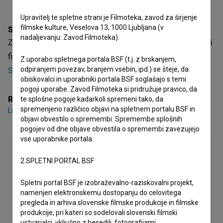
Upravitelj te spletne strani je Filmoteka, zavod za širjenje
filmske kulture, Veselova 13, 1000 Ljubljana (v
Sinopsis
nadaljevanju: Zavod Filmoteka).
Zgodbe na sončni strani Alp je slovenski celovečerni igrani
film. Režiser je
Luka Jurinčič
. Nastal je v produkciji
Komon
Z uporabo spletnega portala BSF (t.j. z brskanjem,
odpiranjem povezav, branjem vsebin, ipd.) se šteje, da
Sens
.
obiskovalci in uporabniki portala BSF soglašajo s temi
pogoji uporabe. Zavod Filmoteka si pridružuje pravico, da
Režija
te splošne pogoje kadarkoli spremeni tako, da
spremenjeno različico objavi na spletnem portalu BSF in
Luka Jurinčič
objavi obvestilo o spremembi. Spremembe splošnih
pogojev od dne objave obvestila o spremembi zavezujejo
vse uporabnike portala.
2.SPLETNI PORTAL BSF
Spletni portal BSF je izobraževalno-raziskovalni projekt,
namenjen elektronskemu dostopanju do celovitega
pregleda in arhiva slovenske filmske produkcije in filmske
produkcije, pri kateri so sodelovali slovenski filmski
ustvarjalci, vključno z besedili, fotografijami,