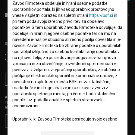
Zavod Filmoteka obdeluje in hrani osebne podatke
uporabnikov portala, ki jih vsak uporabnik prostovoljno
Sprejemam
splošne pogoje
in dajem
soglasje
za zbiranje, hrambo in
vnese v spletni obrazec na spletni strani
https://bsf.si
in
obdelavo osebnih podatkov.
pri tem poda svojo izrecno privolitev za obdelavo
podatkov. S tem uporabnik Zavodu Filmoteka dovoljuje, da
obdeluje in hrani njegove osebne podatke ter da mu na
navedeni e-naslov občasno ali redno pošilja obvestila in e-
Sledite nam na:
novice. Zavod Filmoteka bo zbrane podatke o uporabnikih
uporabljal izključno za osebno kontaktiranje uporabnikov
na njihovo željo, za posredovanje odgovorov na njihova
vprašanja in za obveščanje o izvedenih spremembah v
povezavi z željami oz. vprašanji uporabnikov, za občasno
pošiljanje elektronskih sporočil nekomercialne narave, z
RSS novice
RSS dogodki
novostmi na spletnem mestu BSF ter za statistične,
marketinške in druge analize in raziskave v zvezi z
uporabniki spletnega mesta, pri čemer bodo statistični
Podprite nas z donacijo na
podatki oz. podatki analitike spletnih strani vselej
TRR: SI56 6100 0001 5706 684,
anonimizirani.
ali s kreditno kartico:
Uporabnik, ki Zavodu Filmoteka posreduje svoje osebne
Doniraj
podatke prek spletnega obrazca, soglaša in dovoljuje
Zavodu Filmoteka, da uporablja elektronski poštni naslov