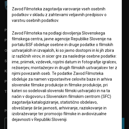
Zavod Filmoteka zagotavlja varovanje vseh osebnih
podatkov v skladu z zahtevami veljavnih predpisov o
varstvu osebnih podatkov.
PARTNERJI
Zavod Filmoteka na podlagi dovoljenja Slovenskega
filmskega centra, javne agencije Republike Slovenije na
POGOJI UPORABE
portalu BSF obdeluje osebne in druge podatke o filmskih
ustvarjalcih in izvajalcih, ki so javno dostopni in ki jih zbira
O PROJEKTU
iz različnih virov, in sicer gre za naslednje osebne podatke:
STATISTIKA
ime, priimek, vzdevek, rojstni datum in fotografije igralcev,
režiserjev, montažerjev in drugih filmskih ustvarjalcev ter z
KONTAKT
njimi povezanih oseb. Te podatke Zavod Filmoteka
obdeluje za namen vzpostavitve celovite baze in arhiva
POGOSTA VPRAŠANJA
slovenske filmske produkcije in filmske produkcije, pri
kateri so sodelovali slovenski filmski ustvarjalci in na ta
TEST FUNKCIONALNOSTI
način v dogovoru s Slovenskim filmskim centrom (SFC)
zagotavlja katalogiziranje, statistično obdelavo,
obveščanje širše javnosti, arhiviranje, raziskovanje in
PRIJAVITE SE NA BSF NOVIČNIK:
izobraževanje ter promocijo filmske in avdiovizualne
dejavnosti v Republiki Sloveniji.
PRIJAVA