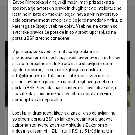
Zavod Filmoteka si v največji možni meri prizadeva za
spoštovanje avtorskih pravic in drugih pravic intelektualne
lastnine in zato ob vsakršni objavi navaja vir in avtorstvo
dela oziroma imetništvo pravic, če je to navedeno v viru, iz
katerega se črpajo vsebine objav. Vsebine, na katerih so
Oglejte si
avtorske pravice že potekle in so v prosti uporabi, so na
portalu BSF izrecno označene.
V primeru, ko Zavodu Filmoteka kljub skrbnim
prizadevanjem ni uspelo najti vseh avtorjev oz. imetnikov
pravic, morebitne imetnike pravic na objavljenih delih
vljudno prosimo, da se nam zglasijo na naslovu
info@filmoteka.net, da bomo lahko ustrezno uredili
prenos avtorskih pravic za uporabo njihovega dela na
portalu BSF. Prav tako nas na istem naslovu obvestite, če
opazite, da je posamezna navedba avtorstva ali vira
pomanjkljiva ali nepravilna.
Logotipi in drugi identifikacijski znaki, ki so objavljeni na
Pojdi z mano (2016)
spletnem portalu BSF, so lahko varovani kot blagovne
oziroma storitvene znamke v skladu z Zakonom o
mladinski, pustolovski
industrijski lastnini – ZIL-1 (Ur. l. RS, št. 51/06 in spr.) in