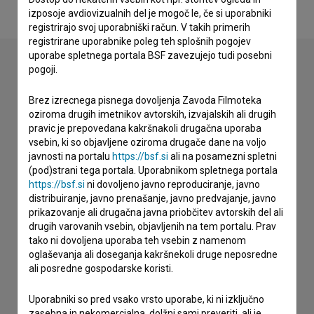
izposoje avdiovizualnih del je mogoč le, če si uporabniki
registrirajo svoj uporabniški račun. V takih primerih
registrirane uporabnike poleg teh splošnih pogojev
uporabe spletnega portala BSF zavezujejo tudi posebni
pogoji.
Stik z uredništvom
Brez izrecnega pisnega dovoljenja Zavoda Filmoteka
Spoštovani, s pomočjo spodnjega obrazca lahko stopite v
oziroma drugih imetnikov avtorskih, izvajalskih ali drugih
stik z uredništvom Baze slovenskih filmov. Veseli bomo vaših
pravic je prepovedana kakršnakoli drugačna uporaba
odzivov.
vsebin, ki so objavljene oziroma drugače dane na voljo
javnosti na portalu
https://bsf.si
ali na posamezni spletni
(pod)strani tega portala. Uporabnikom spletnega portala
imam vprašanje
https://bsf.si
ni dovoljeno javno reproduciranje, javno
prijavljam napako
distribuiranje, javno prenašanje, javno predvajanje, javno
prikazovanje ali drugačna javna priobčitev avtorskih del ali
želim dodati podatke
drugih varovanih vsebin, objavljenih na tem portalu. Prav
drugo
tako ni dovoljena uporaba teh vsebin z namenom
oglaševanja ali doseganja kakršnekoli druge neposredne
ali posredne gospodarske koristi.
Uporabniki so pred vsako vrsto uporabe, ki ni izključno
zasebna in nekomercialna, dolžni sami preveriti, ali je