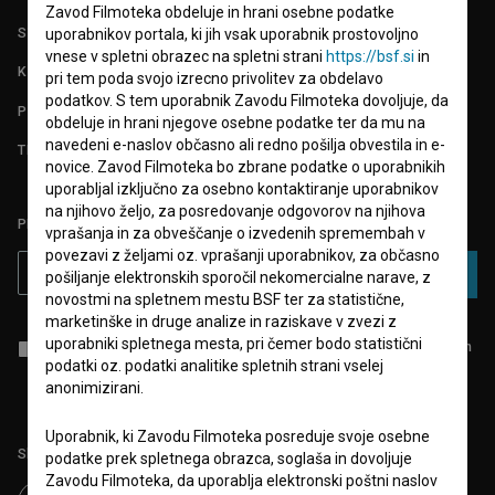
Zavod Filmoteka obdeluje in hrani osebne podatke
STATISTIKA
uporabnikov portala, ki jih vsak uporabnik prostovoljno
vnese v spletni obrazec na spletni strani
https://bsf.si
in
KONTAKT
pri tem poda svojo izrecno privolitev za obdelavo
podatkov. S tem uporabnik Zavodu Filmoteka dovoljuje, da
POGOSTA VPRAŠANJA
obdeluje in hrani njegove osebne podatke ter da mu na
navedeni e-naslov občasno ali redno pošilja obvestila in e-
TEST FUNKCIONALNOSTI
novice. Zavod Filmoteka bo zbrane podatke o uporabnikih
uporabljal izključno za osebno kontaktiranje uporabnikov
na njihovo željo, za posredovanje odgovorov na njihova
PRIJAVITE SE NA BSF NOVIČNIK:
vprašanja in za obveščanje o izvedenih spremembah v
povezavi z željami oz. vprašanji uporabnikov, za občasno
PRIJAVA
pošiljanje elektronskih sporočil nekomercialne narave, z
novostmi na spletnem mestu BSF ter za statistične,
marketinške in druge analize in raziskave v zvezi z
uporabniki spletnega mesta, pri čemer bodo statistični
Sprejemam
splošne pogoje
in dajem
soglasje
za zbiranje, hrambo in
obdelavo osebnih podatkov.
podatki oz. podatki analitike spletnih strani vselej
anonimizirani.
Uporabnik, ki Zavodu Filmoteka posreduje svoje osebne
Sledite nam na:
podatke prek spletnega obrazca, soglaša in dovoljuje
Zavodu Filmoteka, da uporablja elektronski poštni naslov