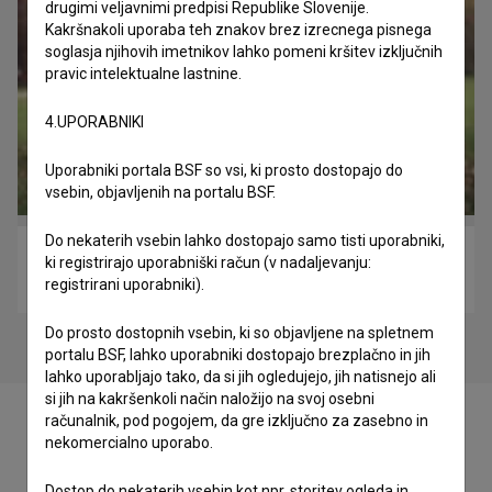
drugimi veljavnimi predpisi Republike Slovenije.
Kakršnakoli uporaba teh znakov brez izrecnega pisnega
soglasja njihovih imetnikov lahko pomeni kršitev izključnih
pravic intelektualne lastnine.
4.UPORABNIKI
Uporabniki portala BSF so vsi, ki prosto dostopajo do
vsebin, objavljenih na portalu BSF.
Do nekaterih vsebin lahko dostopajo samo tisti uporabniki,
Dan ljubezni: Epizoda 1 (2009)
ki registrirajo uporabniški račun (v nadaljevanju:
komedija
registrirani uporabniki).
Do prosto dostopnih vsebin, ki so objavljene na spletnem
portalu BSF, lahko uporabniki dostopajo brezplačno in jih
lahko uporabljajo tako, da si jih ogledujejo, jih natisnejo ali
si jih na kakršenkoli način naložijo na svoj osebni
računalnik, pod pogojem, da gre izključno za zasebno in
nekomercialno uporabo.
Dostop do nekaterih vsebin kot npr. storitev ogleda in