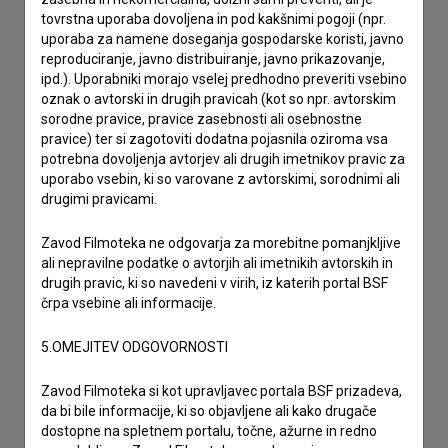
odzivov.
tovrstna uporaba dovoljena in pod kakšnimi pogoji (npr.
uporaba za namene doseganja gospodarske koristi, javno
reproduciranje, javno distribuiranje, javno prikazovanje,
imam vprašanje
ipd.). Uporabniki morajo vselej predhodno preveriti vsebino
oznak o avtorski in drugih pravicah (kot so npr. avtorskim
prijavljam napako
sorodne pravice, pravice zasebnosti ali osebnostne
želim dodati podatke
pravice) ter si zagotoviti dodatna pojasnila oziroma vsa
drugo
potrebna dovoljenja avtorjev ali drugih imetnikov pravic za
uporabo vsebin, ki so varovane z avtorskimi, sorodnimi ali
drugimi pravicami.
Zavod Filmoteka ne odgovarja za morebitne pomanjkljive
ali nepravilne podatke o avtorjih ali imetnikih avtorskih in
drugih pravic, ki so navedeni v virih, iz katerih portal BSF
črpa vsebine ali informacije.
5.OMEJITEV ODGOVORNOSTI
Zavod Filmoteka si kot upravljavec portala BSF prizadeva,
da bi bile informacije, ki so objavljene ali kako drugače
dostopne na spletnem portalu, točne, ažurne in redno