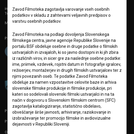
info@filmoteka.si
Zavod Filmoteka zagotavlja varovanje vseh osebnih
Tehnična pomoč: podpora@bsf.si
podatkov v skladu z zahtevami veljavnih predpisov o
varstvu osebnih podatkov.
Mednarodna številka ISSN 2670-787X
Zavod Filmoteka na podlagi dovoljenja Slovenskega
Projekt sofinancira:
filmskega centra, javne agencije Republike Slovenije na
portalu BSF obdeluje osebne in druge podatke o filmskih
ustvarjalcih in izvajalcih, ki so javno dostopni in ki jih zbira
iz različnih virov, in sicer gre za naslednje osebne podatke:
ime, priimek, vzdevek, rojstni datum in fotografije igralcev,
režiserjev, montažerjev in drugih filmskih ustvarjalcev ter z
njimi povezanih oseb. Te podatke Zavod Filmoteka
obdeluje za namen vzpostavitve celovite baze in arhiva
slovenske filmske produkcije in filmske produkcije, pri
kateri so sodelovali slovenski filmski ustvarjalci in na ta
način v dogovoru s Slovenskim filmskim centrom (SFC)
zagotavlja katalogiziranje, statistično obdelavo,
PARTNERJI
obveščanje širše javnosti, arhiviranje, raziskovanje in
izobraževanje ter promocijo filmske in avdiovizualne
POGOJI UPORABE
dejavnosti v Republiki Sloveniji.
O PROJEKTU