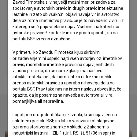
Zavod Filmoteka si v največji možni meri prizadeva za
spoštovanje avtorskih pravic in drugih pravic intelektualne
lastnine in zato ob vsakršni objavi navaja vir in avtorstvo
dela oziroma imetništvo pravic, če je to navedeno v viru, iz
katerega se črpajo vsebine objav. Vsebine, na katerih so
avtorske pravice že potekle in so v prosti uporabi, so na
portalu BSF izrecno označene.
V primeru, ko Zavodu Filmoteka kljub skrbnim
prizadevanjem ni uspelo najti vseh avtorjev oz. imetnikov
pravic, morebitne imetnike pravic na objavljenih delih
vljudno prosimo, da se nam zglasijo na naslovu
info@filmoteka.net, da bomo lahko ustrezno uredili
prenos avtorskih pravic za uporabo njihovega dela na
portalu BSF. Prav tako nas na istem naslovu obvestite, če
opazite, da je posamezna navedba avtorstva ali vira
pomanjkljiva ali nepravilna.
Logotipi in drugi identifikacijski znaki, ki so objavljeni na
Oglejte si
spletnem portalu BSF, so lahko varovani kot blagovne
oziroma storitvene znamke v skladu z Zakonom o
industrijski lastnini – ZIL-1 (Ur. l. RS, št. 51/06 in spr.) in