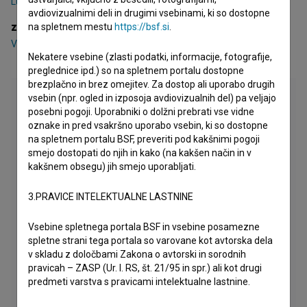
Luka Štigl
avdiovizualnimi deli in drugimi vsebinami, ki so dostopne
zasedba
na spletnem mestu
https://bsf.si
.
Vid Valič
,
Domen Valič
,
Ajda Smrekar
Nekatere vsebine (zlasti podatki, informacije, fotografije,
preglednice ipd.) so na spletnem portalu dostopne
brezplačno in brez omejitev. Za dostop ali uporabo drugih
vsebin (npr. ogled in izposoja avdiovizualnih del) pa veljajo
posebni pogoji. Uporabniki o dolžni prebrati vse vidne
oznake in pred vsakršno uporabo vsebin, ki so dostopne
na spletnem portalu BSF, preveriti pod kakšnimi pogoji
smejo dostopati do njih in kako (na kakšen način in v
kakšnem obsegu) jih smejo uporabljati.
3.PRAVICE INTELEKTUALNE LASTNINE
Vsebine spletnega portala BSF in vsebine posamezne
spletne strani tega portala so varovane kot avtorska dela
v skladu z določbami Zakona o avtorski in sorodnih
pravicah – ZASP (Ur. l. RS, št. 21/95 in spr.) ali kot drugi
predmeti varstva s pravicami intelektualne lastnine.