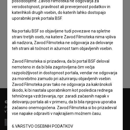
posodobljene. Zavod Filmoteka ne odgovarja za
verodostojnost, pravilnost ali preverjenost podatkov in
katerihkoli drugih vsebin, do katerih lahko dostopajo
uporabniki prek portala BSF.
Na portalu BSF so objavljene tudi povezave na spletne
strani tretjih oseb, na katere Zavod Filmoteka nima vpliva
ali nadzora, Zavod Filmoteka ne odgovarja za delovanje
Sprejemam
splošne pogoje
in dajem
soglasje
za
teh strani ali točnost in ažurnost tam objavljenih vsebin.
zbiranje, hrambo in obdelavo osebnih podatkov.
Zavod Filmoteka si prizadeva, da bi portal BSF deloval
nemoteno in da bi bila zagotovljena čim večja
razpoložljivost in dostopnost portala, vendar ne odgovarja
za morebitno zamudo pri ažuriranju objavljenih vsebin.
Zavod Filmoteka prav tako ne odgovarja za kakršnokoli
škodo, ki bi nastala uporabnikom kot posledica rednega
tehničnega vzdrževanja, npr. zaradi začasnih napak v
delovanju portala ali v primeru, da bi bila njegova uporaba
© 2018-2026, Filmoteka,
zavod za širjenje filmske kulture
začasno onemogočena. Zavod Filmoteka si bo prizadeval
v7.149.2
vse napake odpraviti v najkrajšem možnem času.
6.VARSTVO OSEBNIH PODATKOV