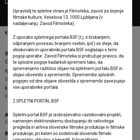
Upravitelj te spletne strani je Filmoteka, zavod za širjenje
filmske kulture, Veselova 13, 1000 Ljubljana (v
nadaljevanju: Zavod Filmoteka).
Kazalo
Z uporabo spletnega portala BSF (t.j. z brskanjem,
odpiranjem povezav, branjem vsebin, ipd.) se šteje, da
obiskovalci in uporabniki portala BSF soglašajo s temi
Sinopsis
pogoji uporabe. Zavod Filmoteka si pridružuje pravico, da
Od zarečenega kruha se zrediš je 5. epizoda 2. sezone
te splošne pogoje kadarkoli spremeni tako, da
spremenjeno različico objavi na spletnem portalu BSF in
igrane serije
Vse punce mojga brata (2021)
. Nastopajo
Vid
objavi obvestilo o spremembi. Spremembe splošnih
Valič
,
Domen Valič
,
Ajda Smrekar
. Žanrsko je opredeljena
pogojev od dne objave obvestila o spremembi zavezujejo
vse uporabnike portala.
kot komedija. Režiser je
Luka Štigl
. Nastala je v produkciji
Pro Plus
in
Squareme
.
2.SPLETNI PORTAL BSF
Avtor serije
Spletni portal BSF je izobraževalno-raziskovalni projekt,
namenjen elektronskemu dostopanju do celovitega
Domen Valič
,
Vid Valič
pregleda in arhiva slovenske filmske produkcije in filmske
Režija
produkcije, pri kateri so sodelovali slovenski filmski
ustvarjalci, vključno z besedili, fotografijami,