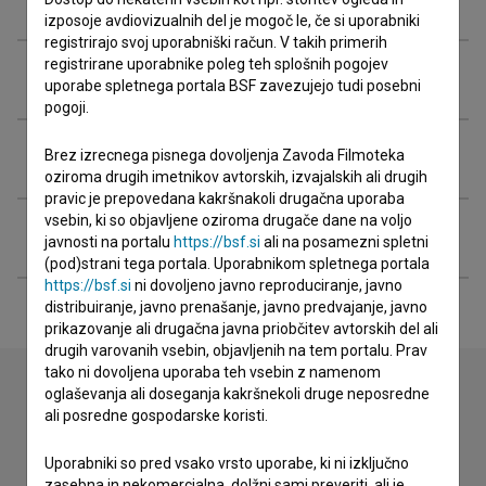
Zasedba
izposoje avdiovizualnih del je mogoč le, če si uporabniki
registrirajo svoj uporabniški račun. V takih primerih
registrirane uporabnike poleg teh splošnih pogojev
Ekipa
uporabe spletnega portala BSF zavezujejo tudi posebni
pogoji.
Organizacije
Brez izrecnega pisnega dovoljenja Zavoda Filmoteka
oziroma drugih imetnikov avtorskih, izvajalskih ali drugih
pravic je prepovedana kakršnakoli drugačna uporaba
vsebin, ki so objavljene oziroma drugače dane na voljo
Razširjeni podatki
javnosti na portalu
https://bsf.si
ali na posamezni spletni
(pod)strani tega portala. Uporabnikom spletnega portala
https://bsf.si
ni dovoljeno javno reproduciranje, javno
distribuiranje, javno prenašanje, javno predvajanje, javno
prikazovanje ali drugačna javna priobčitev avtorskih del ali
drugih varovanih vsebin, objavljenih na tem portalu. Prav
tako ni dovoljena uporaba teh vsebin z namenom
oglaševanja ali doseganja kakršnekoli druge neposredne
ali posredne gospodarske koristi.
Stik z uredništvom
Spoštovani, s pomočjo spodnjega obrazca lahko stopite v
Uporabniki so pred vsako vrsto uporabe, ki ni izključno
stik z uredništvom Baze slovenskih filmov. Veseli bomo vaših
zasebna in nekomercialna, dolžni sami preveriti, ali je