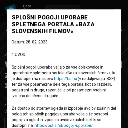
VPIŠI SE
EN
SPLOŠNI POGOJI UPORABE
SPLETNEGA PORTALA »BAZA
Prejšnja epizoda
Naslednja epizoda
SLOVENSKIH FILMOV«
Datum: 28. 02. 2023
1.UVOD
VSE PUNCE MOJGA BRATA
2. SEZONA
|
5. EPIZODA
Vse punce mojga brata: Od
Splošni pogoji uporabe veljajo za vse obiskovalce in
zarečenega kruha se
uporabnike spletnega portala »Baza slovenskih filmov«, ki
je dostopen na naslovu
https://bsf.si
(v nadaljevanju: BSF)
zrediš
ter za vse posamezne dele tega portala, kot so razdelki,
podstrani in drugo, razen če je pri posamezni vsebini
izrecno določeno drugače.
Igrana TV epizoda
22' 40''
komedija
Za dostop do storitev ogleda in izposoje avdiovizualnih del
2022
Slovenija
poleg teh splošnih pogojev uporabe veljajo še posebni
pogoji za ogled in izposojo avdiovizualnih del, ki so
Želim si ogledati ta film
dostopni na:
https://bsf.si/sl/pogoji-uporabe/
.