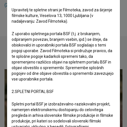
(2024)
.
Upravitelj te spletne strani je Filmoteka, zavod za širjenje
filmske kulture, Veselova 13, 1000 Ljubljana (v
nadaljevanju: Zavod Filmoteka).
Z uporabo spletnega portala BSF (t.j. z brskanjem,
odpiranjem povezav, branjem vsebin, ipd.) se šteje, da
obiskovalci in uporabniki portala BSF soglašajo s temi
pogoji uporabe. Zavod Filmoteka si pridružuje pravico, da
te splošne pogoje kadarkoli spremeni tako, da
Oglejte si
spremenjeno različico objavi na spletnem portalu BSF in
objavi obvestilo o spremembi. Spremembe splošnih
pogojev od dne objave obvestila o spremembi zavezujejo
vse uporabnike portala.
2.SPLETNI PORTAL BSF
Spletni portal BSF je izobraževalno-raziskovalni projekt,
namenjen elektronskemu dostopanju do celovitega
pregleda in arhiva slovenske filmske produkcije in filmske
produkcije, pri kateri so sodelovali slovenski filmski
ustvarjalci, vključno z besedili, fotografijami,