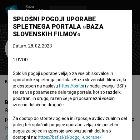
VPIŠI SE
EN
SPLOŠNI POGOJI UPORABE
SPLETNEGA PORTALA »BAZA
SLOVENSKIH FILMOV«
Rene Gašperšič
Datum: 28. 02. 2023
pomočnik produkcije
asistent
1.UVOD
poprodukcije
Splošni pogoji uporabe veljajo za vse obiskovalce in
uporabnike spletnega portala »Baza slovenskih filmov«, ki
Kazalo
je dostopen na naslovu
https://bsf.si
(v nadaljevanju: BSF)
ter za vse posamezne dele tega portala, kot so razdelki,
podstrani in drugo, razen če je pri posamezni vsebini
Biografija
izrecno določeno drugače.
Rene Gašperšič je pomočnik produkcije in asistent
Za dostop do storitev ogleda in izposoje avdiovizualnih del
poprodukcije. Najnovejši projekti, pri katerih je sodeloval, so
poleg teh splošnih pogojev uporabe veljajo še posebni
Hiša ljubezni: Inšpekcijski nadzor (2024)
,
Hiša ljubezni:
pogoji za ogled in izposojo avdiovizualnih del, ki so
Začetni kapital (2024)
in
Hiša ljubezni: Odnos s strankami
dostopni na:
https://bsf.si/sl/pogoji-uporabe/
.