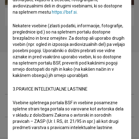
avdiovizualnimi deli in drugimi vsebinami, ki so dostopne
na spletnem mestu
https://bsf.si
.
Ostanki (2021)
Nekatere vsebine (zlasti podatki, informacije, fotografije,
preglednice ipd.) so na spletnem portalu dostopne
brezplačno in brez omejitev. Za dostop ali uporabo drugih
vsebin (npr. ogled in izposoja avdiovizualnih del) pa veljajo
posebni pogoji. Uporabniki o dolžni prebrati vse vidne
oznake in pred vsakršno uporabo vsebin, ki so dostopne
na spletnem portalu BSF, preveriti pod kakšnimi pogoji
smejo dostopati do njih in kako (na kakšen način in v
kakšnem obsegu) jih smejo uporabljati.
Filmografija (3)
3.PRAVICE INTELEKTUALNE LASTNINE
Vsebine spletnega portala BSF in vsebine posamezne
Razširjeni podatki
spletne strani tega portala so varovane kot avtorska dela
v skladu z določbami Zakona o avtorski in sorodnih
pravicah – ZASP (Ur. l. RS, št. 21/95 in spr.) ali kot drugi
predmeti varstva s pravicami intelektualne lastnine.