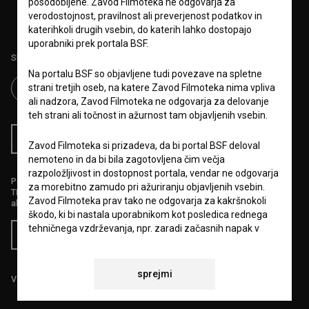
posodobljene. Zavod Filmoteka ne odgovarja za
obdelavo osebnih podatkov.
verodostojnost, pravilnost ali preverjenost podatkov in
katerihkoli drugih vsebin, do katerih lahko dostopajo
uporabniki prek portala BSF.
Sledite nam na:
Na portalu BSF so objavljene tudi povezave na spletne
strani tretjih oseb, na katere Zavod Filmoteka nima vpliva
ali nadzora, Zavod Filmoteka ne odgovarja za delovanje
teh strani ali točnost in ažurnost tam objavljenih vsebin.
RSS novice
RSS dogodki
Zavod Filmoteka si prizadeva, da bi portal BSF deloval
nemoteno in da bi bila zagotovljena čim večja
razpoložljivost in dostopnost portala, vendar ne odgovarja
Podprite nas z donacijo na
za morebitno zamudo pri ažuriranju objavljenih vsebin.
TRR: SI56 6100 0001 5706 684,
Zavod Filmoteka prav tako ne odgovarja za kakršnokoli
ali s kreditno kartico:
škodo, ki bi nastala uporabnikom kot posledica rednega
tehničnega vzdrževanja, npr. zaradi začasnih napak v
Doniraj
delovanju portala ali v primeru, da bi bila njegova uporaba
začasno onemogočena. Zavod Filmoteka si bo prizadeval
vse napake odpraviti v najkrajšem možnem času.
sprejmi
Vse cene vsebujejo DDV.
6.VARSTVO OSEBNIH PODATKOV