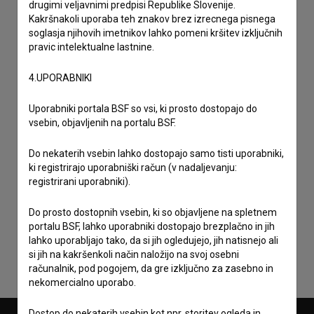
drugimi veljavnimi predpisi Republike Slovenije.
Kakršnakoli uporaba teh znakov brez izrecnega pisnega
soglasja njihovih imetnikov lahko pomeni kršitev izključnih
pravic intelektualne lastnine.
4.UPORABNIKI
Uporabniki portala BSF so vsi, ki prosto dostopajo do
vsebin, objavljenih na portalu BSF.
Do nekaterih vsebin lahko dostopajo samo tisti uporabniki,
ki registrirajo uporabniški račun (v nadaljevanju:
registrirani uporabniki).
Sprejemam
splošne pogoje
in dajem
soglasje
za
zbiranje, hrambo in obdelavo osebnih podatkov.
Do prosto dostopnih vsebin, ki so objavljene na spletnem
portalu BSF, lahko uporabniki dostopajo brezplačno in jih
lahko uporabljajo tako, da si jih ogledujejo, jih natisnejo ali
si jih na kakršenkoli način naložijo na svoj osebni
računalnik, pod pogojem, da gre izključno za zasebno in
nekomercialno uporabo.
Dostop do nekaterih vsebin kot npr. storitev ogleda in