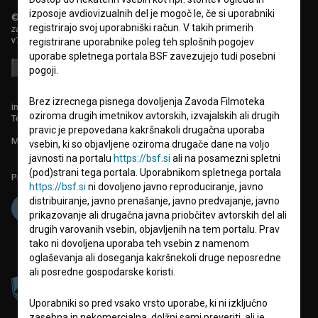
izposoje avdiovizualnih del je mogoč le, če si uporabniki
© 2018-2026, Filmoteka,
registrirajo svoj uporabniški račun. V takih primerih
zavod za širjenje filmske kulture
v7.151.0
registrirane uporabnike poleg teh splošnih pogojev
uporabe spletnega portala BSF zavezujejo tudi posebni
pogoji.
Brez izrecnega pisnega dovoljenja Zavoda Filmoteka
info@filmoteka.si
oziroma drugih imetnikov avtorskih, izvajalskih ali drugih
Tehnična pomoč: podpora@bsf.si
pravic je prepovedana kakršnakoli drugačna uporaba
Mednarodna številka ISSN 2670-787X
vsebin, ki so objavljene oziroma drugače dane na voljo
javnosti na portalu
https://bsf.si
ali na posamezni spletni
(pod)strani tega portala. Uporabnikom spletnega portala
Projekt sofinancira:
https://bsf.si
ni dovoljeno javno reproduciranje, javno
distribuiranje, javno prenašanje, javno predvajanje, javno
prikazovanje ali drugačna javna priobčitev avtorskih del ali
drugih varovanih vsebin, objavljenih na tem portalu. Prav
tako ni dovoljena uporaba teh vsebin z namenom
oglaševanja ali doseganja kakršnekoli druge neposredne
ali posredne gospodarske koristi.
Uporabniki so pred vsako vrsto uporabe, ki ni izključno
zasebna in nekomercialna, dolžni sami preveriti, ali je