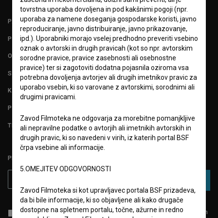
tovrstna uporaba dovoljena in pod kakšnimi pogoji (npr.
uporaba za namene doseganja gospodarske koristi, javno
PARTNERJI
reproduciranje, javno distribuiranje, javno prikazovanje,
ipd.). Uporabniki morajo vselej predhodno preveriti vsebino
POGOJI UPORABE
oznak o avtorski in drugih pravicah (kot so npr. avtorskim
O PROJEKTU
sorodne pravice, pravice zasebnosti ali osebnostne
pravice) ter si zagotoviti dodatna pojasnila oziroma vsa
STATISTIKA
potrebna dovoljenja avtorjev ali drugih imetnikov pravic za
uporabo vsebin, ki so varovane z avtorskimi, sorodnimi ali
KONTAKT
drugimi pravicami.
POGOSTA VPRAŠANJA
Zavod Filmoteka ne odgovarja za morebitne pomanjkljive
TEST FUNKCIONALNOSTI
ali nepravilne podatke o avtorjih ali imetnikih avtorskih in
drugih pravic, ki so navedeni v virih, iz katerih portal BSF
črpa vsebine ali informacije.
PRIJAVITE SE NA BSF NOVIČNIK:
5.OMEJITEV ODGOVORNOSTI
PRIJAVA
Zavod Filmoteka si kot upravljavec portala BSF prizadeva,
da bi bile informacije, ki so objavljene ali kako drugače
dostopne na spletnem portalu, točne, ažurne in redno
Sprejemam
splošne pogoje
in dajem
soglasje
za zbiranje, hrambo in