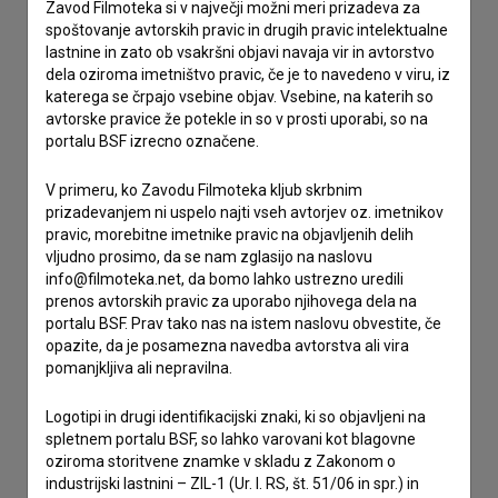
Zavod Filmoteka si v največji možni meri prizadeva za
spoštovanje avtorskih pravic in drugih pravic intelektualne
lastnine in zato ob vsakršni objavi navaja vir in avtorstvo
Stik z uredništvom
dela oziroma imetništvo pravic, če je to navedeno v viru, iz
katerega se črpajo vsebine objav. Vsebine, na katerih so
Spoštovani, s pomočjo spodnjega obrazca lahko stopite v
avtorske pravice že potekle in so v prosti uporabi, so na
stik z uredništvom Baze slovenskih filmov. Veseli bomo vaših
portalu BSF izrecno označene.
odzivov.
V primeru, ko Zavodu Filmoteka kljub skrbnim
prizadevanjem ni uspelo najti vseh avtorjev oz. imetnikov
imam vprašanje
pravic, morebitne imetnike pravic na objavljenih delih
prijavljam napako
vljudno prosimo, da se nam zglasijo na naslovu
želim dodati podatke
info@filmoteka.net, da bomo lahko ustrezno uredili
prenos avtorskih pravic za uporabo njihovega dela na
drugo
portalu BSF. Prav tako nas na istem naslovu obvestite, če
opazite, da je posamezna navedba avtorstva ali vira
pomanjkljiva ali nepravilna.
Logotipi in drugi identifikacijski znaki, ki so objavljeni na
spletnem portalu BSF, so lahko varovani kot blagovne
oziroma storitvene znamke v skladu z Zakonom o
industrijski lastnini – ZIL-1 (Ur. l. RS, št. 51/06 in spr.) in