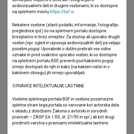
avdiovizualnimi deli in drugimi vsebinami, ki so dostopne
na spletnem mestu
https://bsf.si
.
Nekatere vsebine (zlasti podatki, informacije, fotografije,
preglednice ipd.) so na spletnem portalu dostopne
brezplačno in brez omejitev. Za dostop ali uporabo drugih
vsebin (npr. ogled in izposoja avdiovizualnih del) pa veljajo
posebni pogoji. Uporabniki o dolžni prebrati vse vidne
oznake in pred vsakršno uporabo vsebin, ki so dostopne
na spletnem portalu BSF, preveriti pod kakšnimi pogoji
smejo dostopati do njih in kako (na kakšen način in v
kakšnem obsegu) jih smejo uporabljati.
3.PRAVICE INTELEKTUALNE LASTNINE
Vsebine spletnega portala BSF in vsebine posamezne
spletne strani tega portala so varovane kot avtorska dela
v skladu z določbami Zakona o avtorski in sorodnih
pravicah – ZASP (Ur. l. RS, št. 21/95 in spr.) ali kot drugi
predmeti varstva s pravicami intelektualne lastnine.