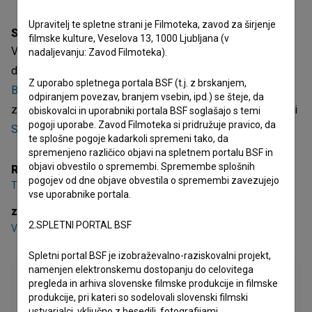
Upravitelj te spletne strani je Filmoteka, zavod za širjenje
Sinopsis
filmske kulture, Veselova 13, 1000 Ljubljana (v
Vojna brez sovraštva je slovenski celovečerni
nadaljevanju: Zavod Filmoteka).
dokumentarno-igrani TV film. Nastopajo
Vladimir Vlaškalić
,
Z uporabo spletnega portala BSF (t.j. z brskanjem,
Bor Balderman
,
Bogomir Brvar
. Žanrsko je opredeljen kot
odpiranjem povezav, branjem vsebin, ipd.) se šteje, da
zgodovinski. Režiser je
Tomaž Letnar
. Nastal je v produkciji
obiskovalci in uporabniki portala BSF soglašajo s temi
pogoji uporabe. Zavod Filmoteka si pridružuje pravico, da
Studio Legen
.
te splošne pogoje kadarkoli spremeni tako, da
spremenjeno različico objavi na spletnem portalu BSF in
objavi obvestilo o spremembi. Spremembe splošnih
Režija
pogojev od dne objave obvestila o spremembi zavezujejo
Tomaž Letnar
vse uporabnike portala.
zasedba
2.SPLETNI PORTAL BSF
Vladimir Vlaškalić
,
Bor Balderman
,
Bogomir Brvar
Spletni portal BSF je izobraževalno-raziskovalni projekt,
namenjen elektronskemu dostopanju do celovitega
pregleda in arhiva slovenske filmske produkcije in filmske
produkcije, pri kateri so sodelovali slovenski filmski
ustvarjalci, vključno z besedili, fotografijami,