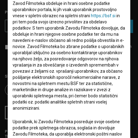
Zavod Filmoteka obdeluje in hrani osebne podatke
uporabnikov portala, ki jih vsak uporabnik prostovoljno
PRIJAVITE SE NA BSF NOVIČNIK:
vnese v spletni obrazec na spletni strani
https://bsf.si
in
pri tem poda svojo izrecno privolitev za obdelavo
PRIJAVA
podatkov. S tem uporabnik Zavodu Filmoteka dovoljuje, da
obdeluje in hrani njegove osebne podatke ter da mu na
navedeni e-naslov občasno ali redno pošilja obvestila in e-
novice. Zavod Filmoteka bo zbrane podatke o uporabnikih
Sprejemam
splošne pogoje
in dajem
soglasje
za zbiranje, hrambo in
obdelavo osebnih podatkov.
uporabljal izključno za osebno kontaktiranje uporabnikov
na njihovo željo, za posredovanje odgovorov na njihova
vprašanja in za obveščanje o izvedenih spremembah v
povezavi z željami oz. vprašanji uporabnikov, za občasno
Sledite nam na:
pošiljanje elektronskih sporočil nekomercialne narave, z
novostmi na spletnem mestu BSF ter za statistične,
marketinške in druge analize in raziskave v zvezi z
uporabniki spletnega mesta, pri čemer bodo statistični
podatki oz. podatki analitike spletnih strani vselej
anonimizirani.
RSS novice
RSS dogodki
Uporabnik, ki Zavodu Filmoteka posreduje svoje osebne
podatke prek spletnega obrazca, soglaša in dovoljuje
Podprite nas z donacijo na
Zavodu Filmoteka, da uporablja elektronski poštni naslov
TRR: SI56 6100 0001 5706 684,