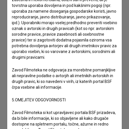
tovrstna uporaba dovoljena in pod kakšnimi pogoji (npr.
uporaba za namene doseganja gospodarske koristi, javno
reproduciranje, javno distribuiranje, javno prikazovanje,
ipd.). Uporabniki morajo vselej predhodno preveriti vsebino
oznak o avtorski in drugih pravicah (kot so npr. avtorskim
sorodne pravice, pravice zasebnosti ali osebnostne
pravice) ter si zagotoviti dodatna pojasnila oziroma vsa
potrebna dovoljenja avtorjev ali drugih imetnikov pravic za
uporabo vsebin, ki so varovane z avtorskimi, sorodnimi ali
drugimi pravicami.
Zavod Filmoteka ne odgovarja za morebitne pomanjkljive
ali nepravilne podatke o avtorjih ali imetnikih avtorskih in
drugih pravic, ki so navedeni v virih, iz katerih portal BSF
črpa vsebine ali informacije.
5.OMEJITEV ODGOVORNOSTI
Zavod Filmoteka si kot upravljavec portala BSF prizadeva,
da bi bile informacije, ki so objavljene ali kako drugače
dostopne na spletnem portalu, točne, ažurne in redno
Sprejemam
splošne pogoje
in dajem
soglasje
za