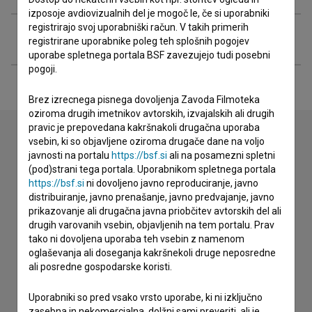
izposoje avdiovizualnih del je mogoč le, če si uporabniki
registrirajo svoj uporabniški račun. V takih primerih
Razširjeni podatki
registrirane uporabnike poleg teh splošnih pogojev
uporabe spletnega portala BSF zavezujejo tudi posebni
pogoji.
Brez izrecnega pisnega dovoljenja Zavoda Filmoteka
oziroma drugih imetnikov avtorskih, izvajalskih ali drugih
pravic je prepovedana kakršnakoli drugačna uporaba
vsebin, ki so objavljene oziroma drugače dane na voljo
javnosti na portalu
https://bsf.si
ali na posamezni spletni
Stik z uredništvom
(pod)strani tega portala. Uporabnikom spletnega portala
https://bsf.si
ni dovoljeno javno reproduciranje, javno
Spoštovani, s pomočjo spodnjega obrazca lahko stopite v
distribuiranje, javno prenašanje, javno predvajanje, javno
stik z uredništvom Baze slovenskih filmov. Veseli bomo vaših
prikazovanje ali drugačna javna priobčitev avtorskih del ali
odzivov.
drugih varovanih vsebin, objavljenih na tem portalu. Prav
tako ni dovoljena uporaba teh vsebin z namenom
imam vprašanje
oglaševanja ali doseganja kakršnekoli druge neposredne
ali posredne gospodarske koristi.
prijavljam napako
želim dodati podatke
Uporabniki so pred vsako vrsto uporabe, ki ni izključno
drugo
zasebna in nekomercialna, dolžni sami preveriti, ali je