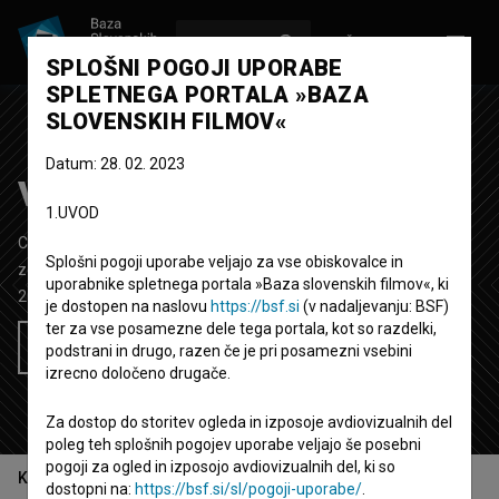
VPIŠI SE
EN
SPLOŠNI POGOJI UPORABE
SPLETNEGA PORTALA »BAZA
SLOVENSKIH FILMOV«
Datum: 28. 02. 2023
Vojna brez sovraštva
1.UVOD
Celovečerni dokumentarno-igrani TV film
93' 47''
Splošni pogoji uporabe veljajo za vse obiskovalce in
zgodovinski
uporabnike spletnega portala »Baza slovenskih filmov«, ki
2024
Slovenija
je dostopen na naslovu
https://bsf.si
(v nadaljevanju: BSF)
ter za vse posamezne dele tega portala, kot so razdelki,
Želim si ogledati ta film
podstrani in drugo, razen če je pri posamezni vsebini
izrecno določeno drugače.
Za dostop do storitev ogleda in izposoje avdiovizualnih del
poleg teh splošnih pogojev uporabe veljajo še posebni
pogoji za ogled in izposojo avdiovizualnih del, ki so
Kazalo
dostopni na:
https://bsf.si/sl/pogoji-uporabe/
.