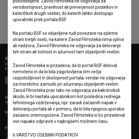
posodobljene. Zavod Filmoteka ne odgovarja za
zbiranje, hrambo in obdelavo osebnih podatkov.
verodostojnost, pravilnost ali preverjenost podatkov in
katerihkoli drugih vsebin, do katerih lahko dostopajo
uporabniki prek portala BSF.
Na portalu BSF so objavljene tudi povezave na spletne
strani tretjih oseb, na katere Zavod Filmoteka nima vpliva
ali nadzora, Zavod Filmoteka ne odgovarja za delovanje
teh strani ali točnost in ažurnost tam objavljenih vsebin.
© 2018-2026, Filmoteka,
zavod za širjenje filmske kulture
Zavod Filmoteka si prizadeva, da bi portal BSF deloval
v7.151.0
nemoteno in da bi bila zagotovljena čim večja
razpoložljivost in dostopnost portala, vendar ne odgovarja
za morebitno zamudo pri ažuriranju objavljenih vsebin.
Zavod Filmoteka prav tako ne odgovarja za kakršnokoli
škodo, ki bi nastala uporabnikom kot posledica rednega
info@filmoteka.si
Tehnična pomoč: podpora@bsf.si
tehničnega vzdrževanja, npr. zaradi začasnih napak v
delovanju portala ali v primeru, da bi bila njegova uporaba
Mednarodna številka ISSN 2670-787X
začasno onemogočena. Zavod Filmoteka si bo prizadeval
vse napake odpraviti v najkrajšem možnem času.
Projekt sofinancira:
6.VARSTVO OSEBNIH PODATKOV