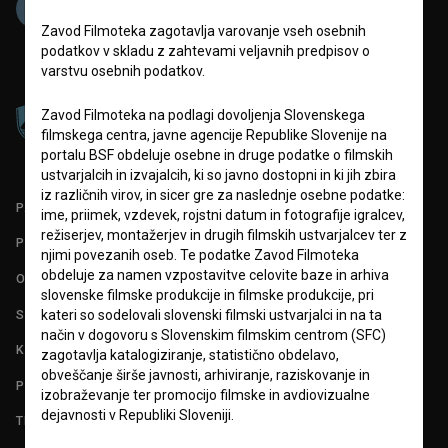
Zavod Filmoteka zagotavlja varovanje vseh osebnih
podatkov v skladu z zahtevami veljavnih predpisov o
varstvu osebnih podatkov.
Zavod Filmoteka na podlagi dovoljenja Slovenskega
filmskega centra, javne agencije Republike Slovenije na
portalu BSF obdeluje osebne in druge podatke o filmskih
ustvarjalcih in izvajalcih, ki so javno dostopni in ki jih zbira
iz različnih virov, in sicer gre za naslednje osebne podatke:
PARTNERJI
ime, priimek, vzdevek, rojstni datum in fotografije igralcev,
režiserjev, montažerjev in drugih filmskih ustvarjalcev ter z
POGOJI UPORABE
njimi povezanih oseb. Te podatke Zavod Filmoteka
obdeluje za namen vzpostavitve celovite baze in arhiva
O PROJEKTU
slovenske filmske produkcije in filmske produkcije, pri
STATISTIKA
kateri so sodelovali slovenski filmski ustvarjalci in na ta
način v dogovoru s Slovenskim filmskim centrom (SFC)
KONTAKT
zagotavlja katalogiziranje, statistično obdelavo,
obveščanje širše javnosti, arhiviranje, raziskovanje in
POGOSTA VPRAŠANJA
izobraževanje ter promocijo filmske in avdiovizualne
dejavnosti v Republiki Sloveniji.
TEST FUNKCIONALNOSTI