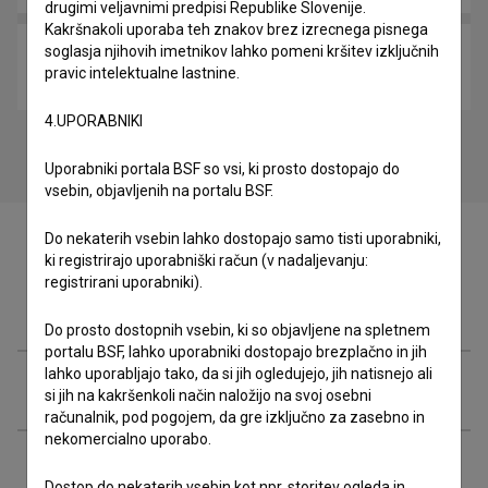
drugimi veljavnimi predpisi Republike Slovenije.
Kakršnakoli uporaba teh znakov brez izrecnega pisnega
soglasja njihovih imetnikov lahko pomeni kršitev izključnih
Babice revolucije (2006)
pravic intelektualne lastnine.
zgodovinski
4.UPORABNIKI
Uporabniki portala BSF so vsi, ki prosto dostopajo do
vsebin, objavljenih na portalu BSF.
Do nekaterih vsebin lahko dostopajo samo tisti uporabniki,
ki registrirajo uporabniški račun (v nadaljevanju:
registrirani uporabniki).
Zasedba
Do prosto dostopnih vsebin, ki so objavljene na spletnem
portalu BSF, lahko uporabniki dostopajo brezplačno in jih
lahko uporabljajo tako, da si jih ogledujejo, jih natisnejo ali
Ekipa
si jih na kakršenkoli način naložijo na svoj osebni
računalnik, pod pogojem, da gre izključno za zasebno in
nekomercialno uporabo.
Organizacije
Dostop do nekaterih vsebin kot npr. storitev ogleda in