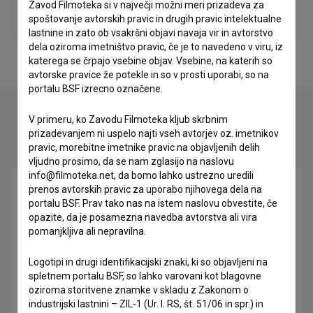
Zavod Filmoteka si v največji možni meri prizadeva za
spoštovanje avtorskih pravic in drugih pravic intelektualne
lastnine in zato ob vsakršni objavi navaja vir in avtorstvo
dela oziroma imetništvo pravic, če je to navedeno v viru, iz
katerega se črpajo vsebine objav. Vsebine, na katerih so
avtorske pravice že potekle in so v prosti uporabi, so na
portalu BSF izrecno označene.
V primeru, ko Zavodu Filmoteka kljub skrbnim
prizadevanjem ni uspelo najti vseh avtorjev oz. imetnikov
Oglejte si
pravic, morebitne imetnike pravic na objavljenih delih
vljudno prosimo, da se nam zglasijo na naslovu
info@filmoteka.net, da bomo lahko ustrezno uredili
prenos avtorskih pravic za uporabo njihovega dela na
portalu BSF. Prav tako nas na istem naslovu obvestite, če
opazite, da je posamezna navedba avtorstva ali vira
pomanjkljiva ali nepravilna.
Logotipi in drugi identifikacijski znaki, ki so objavljeni na
spletnem portalu BSF, so lahko varovani kot blagovne
oziroma storitvene znamke v skladu z Zakonom o
industrijski lastnini – ZIL-1 (Ur. l. RS, št. 51/06 in spr.) in