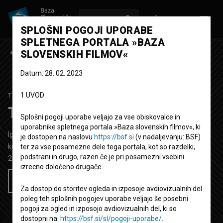
VPIŠI SE
EN
SPLOŠNI POGOJI UPORABE
SPLETNEGA PORTALA »BAZA
Prejšnja epizoda
SLOVENSKIH FILMOV«
Datum: 28. 02. 2023
1.UVOD
TRUPLO
2. SEZONA
|
10. EPIZODA
Truplo: Umri pokončno
Splošni pogoji uporabe veljajo za vse obiskovalce in
uporabnike spletnega portala »Baza slovenskih filmov«, ki
Igrana TV epizoda
23' 19''
je dostopen na naslovu
https://bsf.si
(v nadaljevanju: BSF)
komedija, kriminalni, skrivnostni
ter za vse posamezne dele tega portala, kot so razdelki,
podstrani in drugo, razen če je pri posamezni vsebini
2019
Slovenija
izrecno določeno drugače.
Želim si ogledati ta film
Za dostop do storitev ogleda in izposoje avdiovizualnih del
poleg teh splošnih pogojev uporabe veljajo še posebni
pogoji za ogled in izposojo avdiovizualnih del, ki so
dostopni na:
https://bsf.si/sl/pogoji-uporabe/
.