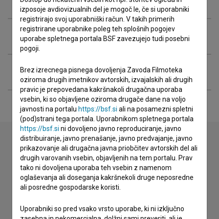
Ekipa
izposoje avdiovizualnih del je mogoč le, če si uporabniki
registrirajo svoj uporabniški račun. V takih primerih
registrirane uporabnike poleg teh splošnih pogojev
Organizacije
uporabe spletnega portala BSF zavezujejo tudi posebni
pogoji.
Razširjeni podatki
Brez izrecnega pisnega dovoljenja Zavoda Filmoteka
oziroma drugih imetnikov avtorskih, izvajalskih ali drugih
pravic je prepovedana kakršnakoli drugačna uporaba
vsebin, ki so objavljene oziroma drugače dane na voljo
javnosti na portalu
https://bsf.si
ali na posamezni spletni
(pod)strani tega portala. Uporabnikom spletnega portala
https://bsf.si
ni dovoljeno javno reproduciranje, javno
distribuiranje, javno prenašanje, javno predvajanje, javno
prikazovanje ali drugačna javna priobčitev avtorskih del ali
Stik z uredništvom
drugih varovanih vsebin, objavljenih na tem portalu. Prav
tako ni dovoljena uporaba teh vsebin z namenom
Spoštovani, s pomočjo spodnjega obrazca lahko stopite v
oglaševanja ali doseganja kakršnekoli druge neposredne
stik z uredništvom Baze slovenskih filmov. Veseli bomo vaših
ali posredne gospodarske koristi.
odzivov.
Uporabniki so pred vsako vrsto uporabe, ki ni izključno
zasebna in nekomercialna, dolžni sami preveriti, ali je