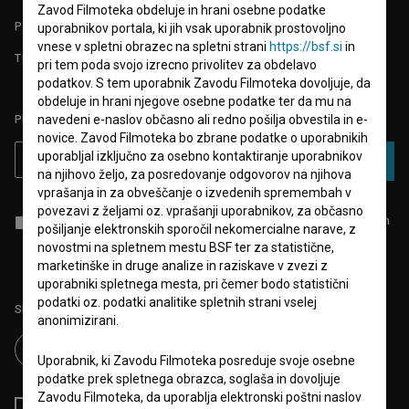
Zavod Filmoteka obdeluje in hrani osebne podatke
POGOSTA VPRAŠANJA
uporabnikov portala, ki jih vsak uporabnik prostovoljno
vnese v spletni obrazec na spletni strani
https://bsf.si
in
TEST FUNKCIONALNOSTI
pri tem poda svojo izrecno privolitev za obdelavo
podatkov. S tem uporabnik Zavodu Filmoteka dovoljuje, da
obdeluje in hrani njegove osebne podatke ter da mu na
navedeni e-naslov občasno ali redno pošilja obvestila in e-
PRIJAVITE SE NA BSF NOVIČNIK:
novice. Zavod Filmoteka bo zbrane podatke o uporabnikih
uporabljal izključno za osebno kontaktiranje uporabnikov
PRIJAVA
na njihovo željo, za posredovanje odgovorov na njihova
vprašanja in za obveščanje o izvedenih spremembah v
povezavi z željami oz. vprašanji uporabnikov, za občasno
Sprejemam
splošne pogoje
in dajem
soglasje
za zbiranje, hrambo in
pošiljanje elektronskih sporočil nekomercialne narave, z
obdelavo osebnih podatkov.
novostmi na spletnem mestu BSF ter za statistične,
marketinške in druge analize in raziskave v zvezi z
uporabniki spletnega mesta, pri čemer bodo statistični
podatki oz. podatki analitike spletnih strani vselej
Sledite nam na:
anonimizirani.
Uporabnik, ki Zavodu Filmoteka posreduje svoje osebne
podatke prek spletnega obrazca, soglaša in dovoljuje
Zavodu Filmoteka, da uporablja elektronski poštni naslov