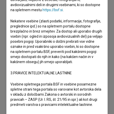
avdiovizualnimi deli in drugimi vsebinami, ki so dostopne
na spletnem mestu
https://bsf.si
.
Nekatere vsebine (zlasti podatki, informacije, fotografije,
preglednice ipd.) so na spletnem portalu dostopne
brezplačno in brez omejitev. Za dostop ali uporabo drugih
vsebin (npr. ogled in izposoja avdiovizualnih del) pa veljajo
posebni pogoji. Uporabniki o dolžni prebrati vse vidne
oznake in pred vsakršno uporabo vsebin, ki so dostopne
na spletnem portalu BSF, preveriti pod kakšnimi pogoji
smejo dostopati do njih in kako (na kakšen način in v
kakšnem obsegu) jih smejo uporabljati.
3.PRAVICE INTELEKTUALNE LASTNINE
Vsebine spletnega portala BSF in vsebine posamezne
spletne strani tega portala so varovane kot avtorska dela
v skladu z določbami Zakona o avtorski in sorodnih
pravicah – ZASP (Ur. l. RS, št. 21/95 in spr.) ali kot drugi
predmeti varstva s pravicami intelektualne lastnine.