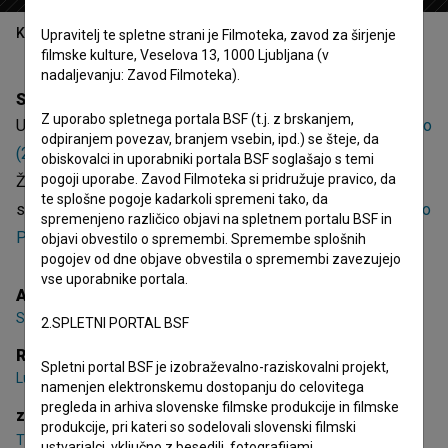
Kazalo
Upravitelj te spletne strani je Filmoteka, zavod za širjenje
filmske kulture, Veselova 13, 1000 Ljubljana (v
nadaljevanju: Zavod Filmoteka).
Sinopsis
Z uporabo spletnega portala BSF (t.j. z brskanjem,
Umri pokončno je 10. epizoda 2. sezone igrane serije
Truplo
odpiranjem povezav, branjem vsebin, ipd.) se šteje, da
(2018)
. Nastopajo
Tibor Baiee
,
Gorka Berden
,
Saša Dončić
.
obiskovalci in uporabniki portala BSF soglašajo s temi
pogoji uporabe. Zavod Filmoteka si pridružuje pravico, da
Žanrsko je opredeljena kot komedija, kriminalni in
te splošne pogoje kadarkoli spremeni tako, da
skrivnostni. Režiser je
Luka Štigl
. Nastala je v produkciji
Pro
spremenjeno različico objavi na spletnem portalu BSF in
Plus
in
Squareme
.
objavi obvestilo o spremembi. Spremembe splošnih
pogojev od dne objave obvestila o spremembi zavezujejo
vse uporabnike portala.
Avtor serije
Sanja Raičević
,
Luka Štigl
2.SPLETNI PORTAL BSF
Režija
Spletni portal BSF je izobraževalno-raziskovalni projekt,
Luka Štigl
namenjen elektronskemu dostopanju do celovitega
pregleda in arhiva slovenske filmske produkcije in filmske
zasedba
produkcije, pri kateri so sodelovali slovenski filmski
Tibor Baiee
,
Gorka Berden
,
Saša Dončić
ustvarjalci, vključno z besedili, fotografijami,