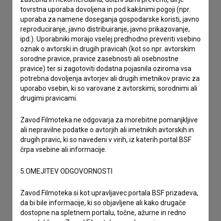
imam vprašanje
tovrstna uporaba dovoljena in pod kakšnimi pogoji (npr.
prijavljam napako
uporaba za namene doseganja gospodarske koristi, javno
želim dodati podatke
reproduciranje, javno distribuiranje, javno prikazovanje,
ipd.). Uporabniki morajo vselej predhodno preveriti vsebino
drugo
oznak o avtorski in drugih pravicah (kot so npr. avtorskim
sorodne pravice, pravice zasebnosti ali osebnostne
pravice) ter si zagotoviti dodatna pojasnila oziroma vsa
potrebna dovoljenja avtorjev ali drugih imetnikov pravic za
uporabo vsebin, ki so varovane z avtorskimi, sorodnimi ali
drugimi pravicami.
Zavod Filmoteka ne odgovarja za morebitne pomanjkljive
ali nepravilne podatke o avtorjih ali imetnikih avtorskih in
drugih pravic, ki so navedeni v virih, iz katerih portal BSF
črpa vsebine ali informacije.
5.OMEJITEV ODGOVORNOSTI
Zavod Filmoteka si kot upravljavec portala BSF prizadeva,
da bi bile informacije, ki so objavljene ali kako drugače
dostopne na spletnem portalu, točne, ažurne in redno