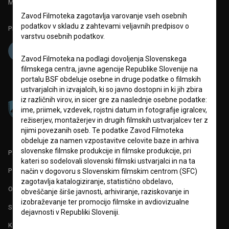
Mednarodna številka ISSN 2670-787X
Zavod Filmoteka zagotavlja varovanje vseh osebnih
podatkov v skladu z zahtevami veljavnih predpisov o
Projekt sofinancira:
varstvu osebnih podatkov.
Zavod Filmoteka na podlagi dovoljenja Slovenskega
filmskega centra, javne agencije Republike Slovenije na
portalu BSF obdeluje osebne in druge podatke o filmskih
ustvarjalcih in izvajalcih, ki so javno dostopni in ki jih zbira
iz različnih virov, in sicer gre za naslednje osebne podatke:
ime, priimek, vzdevek, rojstni datum in fotografije igralcev,
režiserjev, montažerjev in drugih filmskih ustvarjalcev ter z
njimi povezanih oseb. Te podatke Zavod Filmoteka
obdeluje za namen vzpostavitve celovite baze in arhiva
slovenske filmske produkcije in filmske produkcije, pri
PARTNERJI
kateri so sodelovali slovenski filmski ustvarjalci in na ta
POGOJI UPORABE
način v dogovoru s Slovenskim filmskim centrom (SFC)
zagotavlja katalogiziranje, statistično obdelavo,
O PROJEKTU
obveščanje širše javnosti, arhiviranje, raziskovanje in
izobraževanje ter promocijo filmske in avdiovizualne
STATISTIKA
dejavnosti v Republiki Sloveniji.
KONTAKT