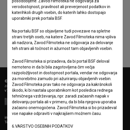
posodobljene. Zavod Filmoteka ne odgovarja za
verodostojnost, pravilnost ali preverjenost podatkov in
katerihkoli drugih vsebin, do katerih lahko dostopajo
uporabniki prek portala BSF.
Sprejemam
splošne pogoje
in dajem
soglasje
za
Na portalu BSF so objavljene tudi povezave na spletne
zbiranje, hrambo in obdelavo osebnih podatkov.
strani tretjih oseb, na katere Zavod Filmoteka nima vpliva
ali nadzora, Zavod Filmoteka ne odgovarja za delovanje
teh strani ali točnost in ažurnost tam objavljenih vsebin.
Zavod Filmoteka si prizadeva, da bi portal BSF deloval
nemoteno in da bi bila zagotovljena čim večja
razpoložljivost in dostopnost portala, vendar ne odgovarja
za morebitno zamudo pri ažuriranju objavljenih vsebin.
© 2018-2026, Filmoteka,
Zavod Filmoteka prav tako ne odgovarja za kakršnokoli
zavod za širjenje filmske kulture
škodo, ki bi nastala uporabnikom kot posledica rednega
v7.151.0
tehničnega vzdrževanja, npr. zaradi začasnih napak v
delovanju portala ali v primeru, da bi bila njegova uporaba
začasno onemogočena. Zavod Filmoteka si bo prizadeval
vse napake odpraviti v najkrajšem možnem času.
info@filmoteka.si
Tehnična pomoč: podpora@bsf.si
6.VARSTVO OSEBNIH PODATKOV