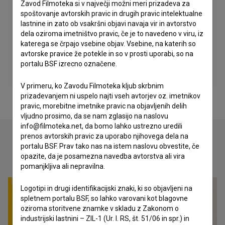
Zavod Filmoteka si v največji možni meri prizadeva za
spoštovanje avtorskih pravic in drugih pravic intelektualne
lastnine in zato ob vsakršni objavi navaja vir in avtorstvo
dela oziroma imetništvo pravic, če je to navedeno v viru, iz
katerega se črpajo vsebine objav. Vsebine, na katerih so
avtorske pravice že potekle in so v prosti uporabi, so na
portalu BSF izrecno označene.
V primeru, ko Zavodu Filmoteka kljub skrbnim
prizadevanjem ni uspelo najti vseh avtorjev oz. imetnikov
pravic, morebitne imetnike pravic na objavljenih delih
vljudno prosimo, da se nam zglasijo na naslovu
info@filmoteka.net, da bomo lahko ustrezno uredili
prenos avtorskih pravic za uporabo njihovega dela na
portalu BSF. Prav tako nas na istem naslovu obvestite, če
Oglejte si
opazite, da je posamezna navedba avtorstva ali vira
pomanjkljiva ali nepravilna.
Logotipi in drugi identifikacijski znaki, ki so objavljeni na
spletnem portalu BSF, so lahko varovani kot blagovne
oziroma storitvene znamke v skladu z Zakonom o
industrijski lastnini – ZIL-1 (Ur. l. RS, št. 51/06 in spr.) in