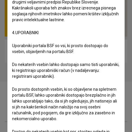
drugimi veljavnimi predpisi Republike Slovenije.
Kakršnakoli uporaba teh znakov brez izrecnega pisnega
soglasja njihovih imetnikov lahko pomeni kršitev izključnih
pravic intelektualne lastnine.
4.UPORABNIKI
Uporabniki portala BSF so vsi, ki prosto dostopajo do
Tistega lepega dne (1962)
vsebin, objavljenih na portalu BSF.
komedija
Do nekaterih vsebin lahko dostopajo samo tisti uporabniki,
ki registrirajo uporabniški račun (v nadaljevanju:
registrirani uporabniki).
Do prosto dostopnih vsebin, ki so objavljene na spletnem
portalu BSF, lahko uporabniki dostopajo brezplačno in jih
lahko uporabljajo tako, da si jih ogledujejo, jih natisnejo ali
si jih na kakršenkoli način naložijo na svoj osebni
Zasedba
računalnik, pod pogojem, da gre izključno za zasebno in
nekomercialno uporabo.
Dostop do nekaterih vsebin kot npr. storitev ogleda in