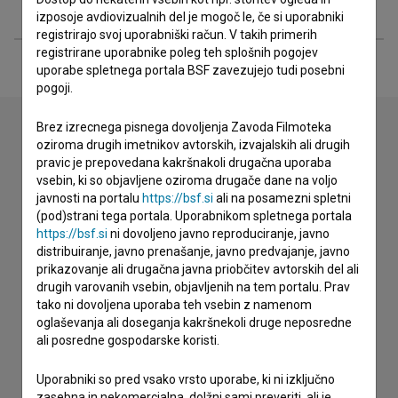
Razširjeni podatki
izposoje avdiovizualnih del je mogoč le, če si uporabniki
registrirajo svoj uporabniški račun. V takih primerih
registrirane uporabnike poleg teh splošnih pogojev
uporabe spletnega portala BSF zavezujejo tudi posebni
pogoji.
Brez izrecnega pisnega dovoljenja Zavoda Filmoteka
oziroma drugih imetnikov avtorskih, izvajalskih ali drugih
Stik z uredništvom
pravic je prepovedana kakršnakoli drugačna uporaba
vsebin, ki so objavljene oziroma drugače dane na voljo
Spoštovani, s pomočjo spodnjega obrazca lahko stopite v
javnosti na portalu
https://bsf.si
ali na posamezni spletni
stik z uredništvom Baze slovenskih filmov. Veseli bomo vaših
(pod)strani tega portala. Uporabnikom spletnega portala
odzivov.
https://bsf.si
ni dovoljeno javno reproduciranje, javno
distribuiranje, javno prenašanje, javno predvajanje, javno
prikazovanje ali drugačna javna priobčitev avtorskih del ali
imam vprašanje
drugih varovanih vsebin, objavljenih na tem portalu. Prav
prijavljam napako
tako ni dovoljena uporaba teh vsebin z namenom
oglaševanja ali doseganja kakršnekoli druge neposredne
želim dodati podatke
ali posredne gospodarske koristi.
drugo
Uporabniki so pred vsako vrsto uporabe, ki ni izključno
zasebna in nekomercialna, dolžni sami preveriti, ali je