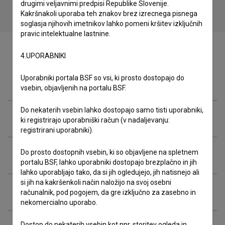
drugimi veljavnimi predpisi Republike Slovenije.
Kakršnakoli uporaba teh znakov brez izrecnega pisnega
soglasja njihovih imetnikov lahko pomeni kršitev izključnih
pravic intelektualne lastnine.
4.UPORABNIKI
Uporabniki portala BSF so vsi, ki prosto dostopajo do
Zasedba
vsebin, objavljenih na portalu BSF.
Do nekaterih vsebin lahko dostopajo samo tisti uporabniki,
Ekipa
ki registrirajo uporabniški račun (v nadaljevanju:
registrirani uporabniki).
Do prosto dostopnih vsebin, ki so objavljene na spletnem
Organizacije
portalu BSF, lahko uporabniki dostopajo brezplačno in jih
lahko uporabljajo tako, da si jih ogledujejo, jih natisnejo ali
si jih na kakršenkoli način naložijo na svoj osebni
Projekcije
računalnik, pod pogojem, da gre izključno za zasebno in
nekomercialno uporabo.
Dostop do nekaterih vsebin kot npr. storitev ogleda in