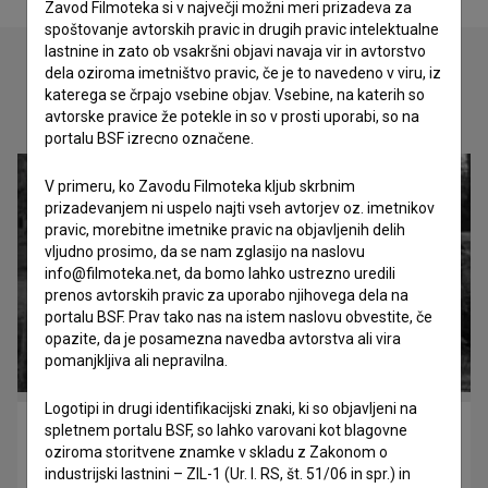
Zavod Filmoteka si v največji možni meri prizadeva za
spoštovanje avtorskih pravic in drugih pravic intelektualne
lastnine in zato ob vsakršni objavi navaja vir in avtorstvo
dela oziroma imetništvo pravic, če je to navedeno v viru, iz
katerega se črpajo vsebine objav. Vsebine, na katerih so
Oglejte si
avtorske pravice že potekle in so v prosti uporabi, so na
portalu BSF izrecno označene.
V primeru, ko Zavodu Filmoteka kljub skrbnim
prizadevanjem ni uspelo najti vseh avtorjev oz. imetnikov
pravic, morebitne imetnike pravic na objavljenih delih
vljudno prosimo, da se nam zglasijo na naslovu
info@filmoteka.net, da bomo lahko ustrezno uredili
prenos avtorskih pravic za uporabo njihovega dela na
portalu BSF. Prav tako nas na istem naslovu obvestite, če
opazite, da je posamezna navedba avtorstva ali vira
pomanjkljiva ali nepravilna.
Logotipi in drugi identifikacijski znaki, ki so objavljeni na
spletnem portalu BSF, so lahko varovani kot blagovne
Bizoviške perice (1959)
oziroma storitvene znamke v skladu z Zakonom o
etnografski, reportažni
industrijski lastnini – ZIL-1 (Ur. l. RS, št. 51/06 in spr.) in