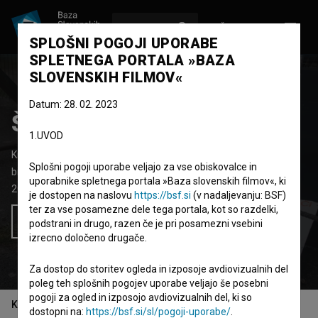
VPIŠI SE
EN
SPLOŠNI POGOJI UPORABE
SPLETNEGA PORTALA »BAZA
SLOVENSKIH FILMOV«
Datum: 28. 02. 2023
Štajon
1.UVOD
Kratki dokumentarni film
29' 22''
Splošni pogoji uporabe veljajo za vse obiskovalce in
biografski, etnografski, komedija
uporabnike spletnega portala »Baza slovenskih filmov«, ki
2023
Slovenija
je dostopen na naslovu
https://bsf.si
(v nadaljevanju: BSF)
ter za vse posamezne dele tega portala, kot so razdelki,
Želim si ogledati ta film
podstrani in drugo, razen če je pri posamezni vsebini
izrecno določeno drugače.
Za dostop do storitev ogleda in izposoje avdiovizualnih del
poleg teh splošnih pogojev uporabe veljajo še posebni
pogoji za ogled in izposojo avdiovizualnih del, ki so
Kazalo
dostopni na:
https://bsf.si/sl/pogoji-uporabe/
.