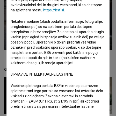
avdiovizualnimi deli in drugimi vsebinami, ki so dostopne
na spletnem mestu
https://bsf.si
.
Nekatere vsebine (zlasti podatki, informacije, fotografije,
preglednice ipd.) so na spletnem portalu dostopne
brezplačno in brez omejitev. Za dostop ali uporabo drugih
vsebin (npr. ogled in izposoja avdiovizualnih del) pa veljajo
posebni pogoji. Uporabniki o dolžni prebrati vse vidne
oznake in pred vsakršno uporabo vsebin, ki so dostopne
na spletnem portalu BSF, preveriti pod kakšnimi pogoji
smejo dostopati do njih in kako (na kakšen način in v
kakšnem obsegu) jih smejo uporabljati.
Galerija
(5)
3.PRAVICE INTELEKTUALNE LASTNINE
Vsebine spletnega portala BSF in vsebine posamezne
spletne strani tega portala so varovane kot avtorska dela
v skladu z določbami Zakona o avtorski in sorodnih
pravicah – ZASP (Ur. l. RS, št. 21/95 in spr.) ali kot drugi
predmeti varstva s pravicami intelektualne lastnine.