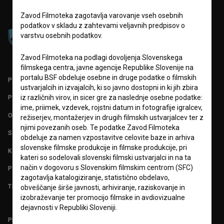
Zavod Filmoteka zagotavlja varovanje vseh osebnih
podatkov v skladu z zahtevami veljavnih predpisov o
varstvu osebnih podatkov.
Zavod Filmoteka na podlagi dovoljenja Slovenskega
filmskega centra, javne agencije Republike Slovenije na
portalu BSF obdeluje osebne in druge podatke o filmskih
PARTNERJI
ustvarjalcih in izvajalcih, ki so javno dostopni in ki jih zbira
iz različnih virov, in sicer gre za naslednje osebne podatke:
POGOJI UPORABE
ime, priimek, vzdevek, rojstni datum in fotografije igralcev,
O PROJEKTU
režiserjev, montažerjev in drugih filmskih ustvarjalcev ter z
njimi povezanih oseb. Te podatke Zavod Filmoteka
STATISTIKA
obdeluje za namen vzpostavitve celovite baze in arhiva
slovenske filmske produkcije in filmske produkcije, pri
KONTAKT
kateri so sodelovali slovenski filmski ustvarjalci in na ta
način v dogovoru s Slovenskim filmskim centrom (SFC)
POGOSTA VPRAŠANJA
zagotavlja katalogiziranje, statistično obdelavo,
TEST FUNKCIONALNOSTI
obveščanje širše javnosti, arhiviranje, raziskovanje in
izobraževanje ter promocijo filmske in avdiovizualne
dejavnosti v Republiki Sloveniji.
PRIJAVITE SE NA BSF NOVIČNIK: