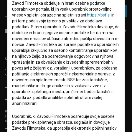
Zavod Filmoteka obdeluje in hrani osebne podatke
uporabnikov portala, ki jih vsak uporabnik prostovoljno
PRIJAVA
vnese v spletni obrazec na spletni strani
https://bsf.si
in
pri tem poda svojo izrecno privolitev za obdelavo
podatkov. S tem uporabnik Zavodu Filmoteka dovoljuje, da
Sprejemam
splošne pogoje
in dajem
soglasje
za zbiranje, hrambo in
obdeluje in hrani njegove osebne podatke ter da mu na
obdelavo osebnih podatkov.
navedeni e-naslov občasno ali redno pošilja obvestila in e-
novice. Zavod Filmoteka bo zbrane podatke o uporabnikih
uporabljal izključno za osebno kontaktiranje uporabnikov
na njihovo željo, za posredovanje odgovorov na njihova
Sledite nam na:
vprašanja in za obveščanje o izvedenih spremembah v
povezavi z željami oz. vprašanji uporabnikov, za občasno
pošiljanje elektronskih sporočil nekomercialne narave, z
novostmi na spletnem mestu BSF ter za statistične,
marketinške in druge analize in raziskave v zvezi z
uporabniki spletnega mesta, pri čemer bodo statistični
RSS novice
RSS dogodki
podatki oz. podatki analitike spletnih strani vselej
anonimizirani.
Podprite nas z donacijo na
TRR: SI56 6100 0001 5706 684,
Uporabnik, ki Zavodu Filmoteka posreduje svoje osebne
ali s kreditno kartico:
podatke prek spletnega obrazca, soglaša in dovoljuje
Zavodu Filmoteka, da uporablja elektronski poštni naslov