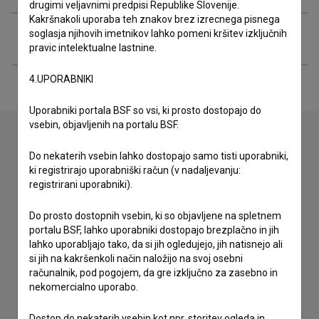
drugimi veljavnimi predpisi Republike Slovenije.
Kakršnakoli uporaba teh znakov brez izrecnega pisnega
soglasja njihovih imetnikov lahko pomeni kršitev izključnih
Razširjeni podatki
pravic intelektualne lastnine.
4.UPORABNIKI
Uporabniki portala BSF so vsi, ki prosto dostopajo do
vsebin, objavljenih na portalu BSF.
Do nekaterih vsebin lahko dostopajo samo tisti uporabniki,
Stik z uredništvom
ki registrirajo uporabniški račun (v nadaljevanju:
registrirani uporabniki).
Spoštovani, s pomočjo spodnjega obrazca lahko stopite v
stik z uredništvom Baze slovenskih filmov. Veseli bomo vaših
odzivov.
Do prosto dostopnih vsebin, ki so objavljene na spletnem
portalu BSF, lahko uporabniki dostopajo brezplačno in jih
lahko uporabljajo tako, da si jih ogledujejo, jih natisnejo ali
imam vprašanje
si jih na kakršenkoli način naložijo na svoj osebni
računalnik, pod pogojem, da gre izključno za zasebno in
prijavljam napako
nekomercialno uporabo.
želim dodati podatke
drugo
Dostop do nekaterih vsebin kot npr. storitev ogleda in