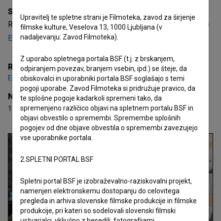
Sinopsis
Upravitelj te spletne strani je Filmoteka, zavod za širjenje
Razgled je slovenski kratki dokumentarni film. Režiserka je
filmske kulture, Veselova 13, 1000 Ljubljana (v
nadaljevanju: Zavod Filmoteka).
Ema Paš
. Prejel je 1 nagrado.
Z uporabo spletnega portala BSF (t.j. z brskanjem,
Režija
odpiranjem povezav, branjem vsebin, ipd.) se šteje, da
Ema Paš
obiskovalci in uporabniki portala BSF soglašajo s temi
pogoji uporabe. Zavod Filmoteka si pridružuje pravico, da
Nagrade
te splošne pogoje kadarkoli spremeni tako, da
spremenjeno različico objavi na spletnem portalu BSF in
1 nagrada
objavi obvestilo o spremembi. Spremembe splošnih
pogojev od dne objave obvestila o spremembi zavezujejo
vse uporabnike portala.
2.SPLETNI PORTAL BSF
Spletni portal BSF je izobraževalno-raziskovalni projekt,
namenjen elektronskemu dostopanju do celovitega
pregleda in arhiva slovenske filmske produkcije in filmske
produkcije, pri kateri so sodelovali slovenski filmski
ustvarjalci, vključno z besedili, fotografijami,