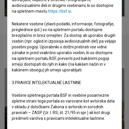
avdiovizualnimi deli in drugimi vsebinami, ki so dostopne
na spletnem mestu
https://bsf.si
.
Nekatere vsebine (zlasti podatki, informacije, fotografije,
preglednice ipd.) so na spletnem portalu dostopne
brezplačno in brez omejitev. Za dostop ali uporabo drugih
vsebin (npr. ogled in izposoja avdiovizualnih del) pa veljajo
posebni pogoji. Uporabniki o dolžni prebrati vse vidne
oznake in pred vsakršno uporabo vsebin, ki so dostopne
Oglejte si
na spletnem portalu BSF, preveriti pod kakšnimi pogoji
smejo dostopati do njih in kako (na kakšen način in v
kakšnem obsegu) jih smejo uporabljati.
3.PRAVICE INTELEKTUALNE LASTNINE
Vsebine spletnega portala BSF in vsebine posamezne
spletne strani tega portala so varovane kot avtorska dela
v skladu z določbami Zakona o avtorski in sorodnih
pravicah – ZASP (Ur. l. RS, št. 21/95 in spr.) ali kot drugi
predmeti varstva s pravicami intelektualne lastnine.