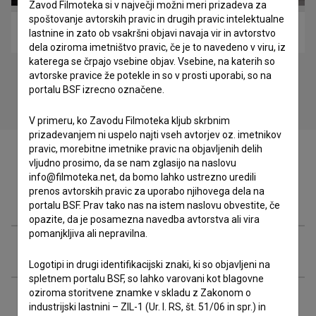
Zavod Filmoteka si v največji možni meri prizadeva za
spoštovanje avtorskih pravic in drugih pravic intelektualne
Videti El Aaiún (2020)
lastnine in zato ob vsakršni objavi navaja vir in avtorstvo
dela oziroma imetništvo pravic, če je to navedeno v viru, iz
katerega se črpajo vsebine objav. Vsebine, na katerih so
avtorske pravice že potekle in so v prosti uporabi, so na
portalu BSF izrecno označene.
V primeru, ko Zavodu Filmoteka kljub skrbnim
prizadevanjem ni uspelo najti vseh avtorjev oz. imetnikov
pravic, morebitne imetnike pravic na objavljenih delih
vljudno prosimo, da se nam zglasijo na naslovu
info@filmoteka.net, da bomo lahko ustrezno uredili
prenos avtorskih pravic za uporabo njihovega dela na
Ekipa
portalu BSF. Prav tako nas na istem naslovu obvestite, če
opazite, da je posamezna navedba avtorstva ali vira
pomanjkljiva ali nepravilna.
Nagrade in nominacije
Logotipi in drugi identifikacijski znaki, ki so objavljeni na
spletnem portalu BSF, so lahko varovani kot blagovne
oziroma storitvene znamke v skladu z Zakonom o
Projekcije
industrijski lastnini – ZIL-1 (Ur. l. RS, št. 51/06 in spr.) in