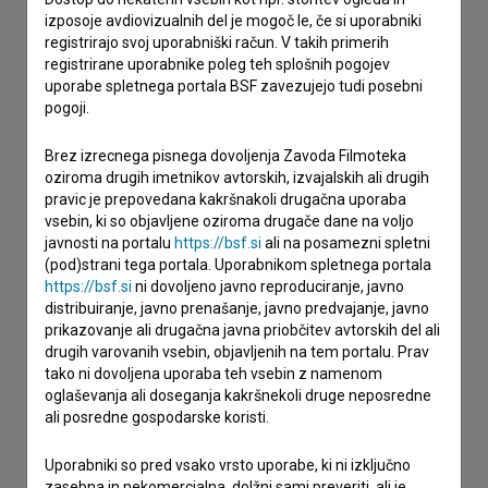
izposoje avdiovizualnih del je mogoč le, če si uporabniki
registrirajo svoj uporabniški račun. V takih primerih
registrirane uporabnike poleg teh splošnih pogojev
uporabe spletnega portala BSF zavezujejo tudi posebni
pogoji.
Brez izrecnega pisnega dovoljenja Zavoda Filmoteka
oziroma drugih imetnikov avtorskih, izvajalskih ali drugih
pravic je prepovedana kakršnakoli drugačna uporaba
vsebin, ki so objavljene oziroma drugače dane na voljo
javnosti na portalu
https://bsf.si
ali na posamezni spletni
(pod)strani tega portala. Uporabnikom spletnega portala
https://bsf.si
ni dovoljeno javno reproduciranje, javno
distribuiranje, javno prenašanje, javno predvajanje, javno
prikazovanje ali drugačna javna priobčitev avtorskih del ali
drugih varovanih vsebin, objavljenih na tem portalu. Prav
tako ni dovoljena uporaba teh vsebin z namenom
oglaševanja ali doseganja kakršnekoli druge neposredne
ali posredne gospodarske koristi.
Uporabniki so pred vsako vrsto uporabe, ki ni izključno
Sprejemam
splošne pogoje
in dajem
soglasje
za
zasebna in nekomercialna, dolžni sami preveriti, ali je