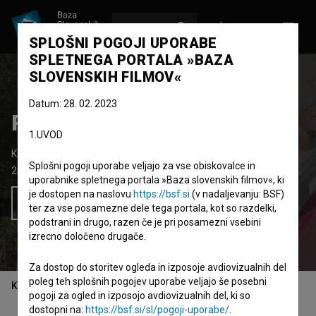
VPIŠI SE
EN
SPLOŠNI POGOJI UPORABE
SPLETNEGA PORTALA »BAZA
SLOVENSKIH FILMOV«
Datum: 28. 02. 2023
Razgled
1.UVOD
Kratki dokumentarni film
10'
Splošni pogoji uporabe veljajo za vse obiskovalce in
2022
Slovenija
uporabnike spletnega portala »Baza slovenskih filmov«, ki
je dostopen na naslovu
https://bsf.si
(v nadaljevanju: BSF)
Želim si ogledati ta film
ter za vse posamezne dele tega portala, kot so razdelki,
podstrani in drugo, razen če je pri posamezni vsebini
izrecno določeno drugače.
Za dostop do storitev ogleda in izposoje avdiovizualnih del
poleg teh splošnih pogojev uporabe veljajo še posebni
Kazalo
pogoji za ogled in izposojo avdiovizualnih del, ki so
dostopni na:
https://bsf.si/sl/pogoji-uporabe/
.