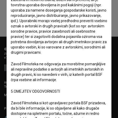
zbiranje, hrambo in obdelavo osebnih podatkov.
tovrstna uporaba dovoljena in pod kakšnimi pogoji (npr.
uporaba za namene doseganja gospodarske koristi, javno
reproduciranje, javno distribuiranje, javno prikazovanje,
ipd.). Uporabniki morajo vselej predhodno preveriti vsebino
oznak o avtorski in drugih pravicah (kot so npr. avtorskim
sorodne pravice, pravice zasebnosti ali osebnostne
pravice) ter si zagotoviti dodatna pojasnila oziroma vsa
potrebna dovoljenja avtorjev ali drugih imetnikov pravic za
uporabo vsebin, ki so varovane z avtorskimi, sorodnimi ali
© 2018-2026, Filmoteka,
drugimi pravicami.
zavod za širjenje filmske kulture
v7.151.0
Zavod Filmoteka ne odgovarja za morebitne pomanjkljive
ali nepravilne podatke o avtorjih ali imetnikih avtorskih in
drugih pravic, ki so navedeni v virih, iz katerih portal BSF
črpa vsebine ali informacije.
info@filmoteka.si
Tehnična pomoč: podpora@bsf.si
5.OMEJITEV ODGOVORNOSTI
Mednarodna številka ISSN 2670-787X
Zavod Filmoteka si kot upravljavec portala BSF prizadeva,
da bi bile informacije, ki so objavljene ali kako drugače
Projekt sofinancira:
dostopne na spletnem portalu, točne, ažurne in redno