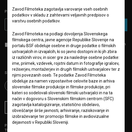
Zavod Filmoteka zagotavlja varovanje vseh osebnih
PRIJAVITE SE NA BSF NOVIČNIK:
podatkov v skladu z zahtevami veljavnih predpisov o
varstvu osebnih podatkov.
PRIJAVA
Zavod Filmoteka na podlagi dovoljenja Slovenskega
filmskega centra, javne agencije Republike Slovenije na
Sprejemam
splošne pogoje
in dajem
soglasje
za zbiranje, hrambo in
portalu BSF obdeluje osebne in druge podatke o filmskih
obdelavo osebnih podatkov.
ustvarjalcih in izvajalcih, ki so javno dostopni in ki jih zbira
iz različnih virov, in sicer gre za naslednje osebne podatke:
ime, priimek, vzdevek, rojstni datum in fotografije igralcev,
režiserjev, montažerjev in drugih filmskih ustvarjalcev ter z
Sledite nam na:
njimi povezanih oseb. Te podatke Zavod Filmoteka
obdeluje za namen vzpostavitve celovite baze in arhiva
slovenske filmske produkcije in filmske produkcije, pri
kateri so sodelovali slovenski filmski ustvarjalci in na ta
način v dogovoru s Slovenskim filmskim centrom (SFC)
zagotavlja katalogiziranje, statistično obdelavo,
RSS novice
RSS dogodki
obveščanje širše javnosti, arhiviranje, raziskovanje in
izobraževanje ter promocijo filmske in avdiovizualne
dejavnosti v Republiki Sloveniji.
Podprite nas z donacijo na
TRR: SI56 6100 0001 5706 684,