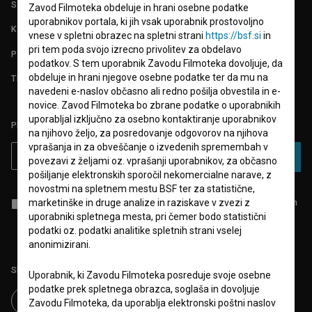
STATISTIKA
Zavod Filmoteka obdeluje in hrani osebne podatke
uporabnikov portala, ki jih vsak uporabnik prostovoljno
KONTAKT
vnese v spletni obrazec na spletni strani
https://bsf.si
in
pri tem poda svojo izrecno privolitev za obdelavo
POGOSTA VPRAŠANJA
podatkov. S tem uporabnik Zavodu Filmoteka dovoljuje, da
obdeluje in hrani njegove osebne podatke ter da mu na
TEST FUNKCIONALNOSTI
navedeni e-naslov občasno ali redno pošilja obvestila in e-
novice. Zavod Filmoteka bo zbrane podatke o uporabnikih
uporabljal izključno za osebno kontaktiranje uporabnikov
PRIJAVITE SE NA BSF NOVIČNIK:
na njihovo željo, za posredovanje odgovorov na njihova
vprašanja in za obveščanje o izvedenih spremembah v
PRIJAVA
povezavi z željami oz. vprašanji uporabnikov, za občasno
pošiljanje elektronskih sporočil nekomercialne narave, z
novostmi na spletnem mestu BSF ter za statistične,
marketinške in druge analize in raziskave v zvezi z
Sprejemam
splošne pogoje
in dajem
soglasje
za zbiranje, hrambo in
obdelavo osebnih podatkov.
uporabniki spletnega mesta, pri čemer bodo statistični
podatki oz. podatki analitike spletnih strani vselej
anonimizirani.
Sledite nam na:
Uporabnik, ki Zavodu Filmoteka posreduje svoje osebne
podatke prek spletnega obrazca, soglaša in dovoljuje
Zavodu Filmoteka, da uporablja elektronski poštni naslov