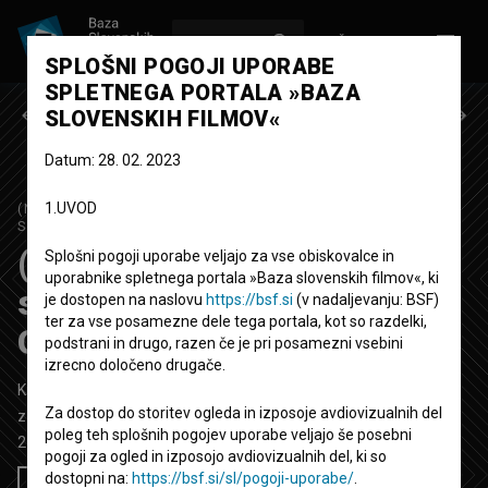
VPIŠI SE
EN
SPLOŠNI POGOJI UPORABE
SPLETNEGA PORTALA »BAZA
Prejšnja epizoda
Naslednja epizoda
SLOVENSKIH FILMOV«
Datum: 28. 02. 2023
1.UVOD
(NE)ZNANA POGLAVJA SLOVENSKE ZGODOVINE
1.
SEZONA
|
5. EPIZODA
(Ne)znana poglavja
Splošni pogoji uporabe veljajo za vse obiskovalce in
uporabnike spletnega portala »Baza slovenskih filmov«, ki
slovenske zgodovine:
je dostopen na naslovu
https://bsf.si
(v nadaljevanju: BSF)
ter za vse posamezne dele tega portala, kot so razdelki,
Gorske bukve
podstrani in drugo, razen če je pri posamezni vsebini
izrecno določeno drugače.
Kratka dokumentarno-igrana film
24' 52''
Za dostop do storitev ogleda in izposoje avdiovizualnih del
zgodovinski
poleg teh splošnih pogojev uporabe veljajo še posebni
2023
Slovenija
pogoji za ogled in izposojo avdiovizualnih del, ki so
dostopni na:
https://bsf.si/sl/pogoji-uporabe/
.