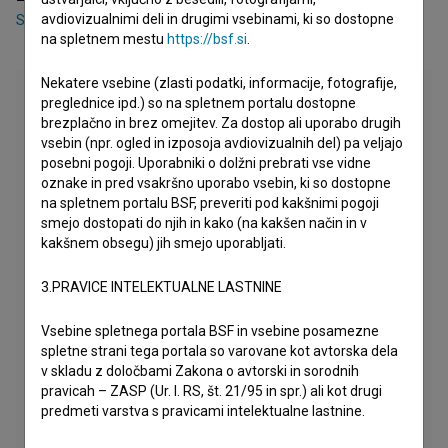
avdiovizualnimi deli in drugimi vsebinami, ki so dostopne
Stane Granda
,
Ivan Vizlar
,
Janez Urško
na spletnem mestu
https://bsf.si
.
Nekatere vsebine (zlasti podatki, informacije, fotografije,
preglednice ipd.) so na spletnem portalu dostopne
brezplačno in brez omejitev. Za dostop ali uporabo drugih
vsebin (npr. ogled in izposoja avdiovizualnih del) pa veljajo
posebni pogoji. Uporabniki o dolžni prebrati vse vidne
oznake in pred vsakršno uporabo vsebin, ki so dostopne
na spletnem portalu BSF, preveriti pod kakšnimi pogoji
smejo dostopati do njih in kako (na kakšen način in v
kakšnem obsegu) jih smejo uporabljati.
3.PRAVICE INTELEKTUALNE LASTNINE
Vsebine spletnega portala BSF in vsebine posamezne
spletne strani tega portala so varovane kot avtorska dela
v skladu z določbami Zakona o avtorski in sorodnih
pravicah – ZASP (Ur. l. RS, št. 21/95 in spr.) ali kot drugi
predmeti varstva s pravicami intelektualne lastnine.