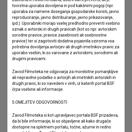
tovrstna uporaba dovoljena in pod kakšnimi pogoji (npr.
uporaba za namene doseganja gospodarske koristi, javno
imam vprašanje
reproduciranje, javno distribuiranje, javno prikazovanje,
prijavljam napako
ipd.). Uporabniki morajo vselej predhodno preveriti vsebino
oznak o avtorski in drugih pravicah (kot so npr. avtorskim
želim dodati podatke
sorodne pravice, pravice zasebnosti ali osebnostne
drugo
pravice) ter si zagotoviti dodatna pojasnila oziroma vsa
potrebna dovoljenja avtorjev ali drugih imetnikov pravic za
uporabo vsebin, ki so varovane z avtorskimi, sorodnimi ali
drugimi pravicami.
Zavod Filmoteka ne odgovarja za morebitne pomanjkljive
ali nepravilne podatke o avtorjih ali imetnikih avtorskih in
drugih pravic, ki so navedeni v virih, iz katerih portal BSF
črpa vsebine ali informacije.
5.OMEJITEV ODGOVORNOSTI
Zavod Filmoteka si kot upravljavec portala BSF prizadeva,
da bi bile informacije, ki so objavljene ali kako drugače
dostopne na spletnem portalu, točne, ažurne in redno