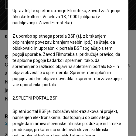
Želim si ogledati ta film
Upravitelj te spletne strani je Filmoteka, zavod za širjenje
filmske kulture, Veselova 13, 1000 Ljubljana (v
nadaljevanju: Zavod Filmoteka).
Z uporabo spletnega portala BSF (t.j. z brskanjem,
Kazalo
odpiranjem povezav, branjem vsebin, ipd.) se šteje, da
obiskovalci in uporabniki portala BSF soglašajo s temi
pogoji uporabe. Zavod Filmoteka si pridružuje pravico, da
Sinopsis
te splošne pogoje kadarkoli spremeni tako, da
Gorske bukve je 5. epizoda 1. sezone dokumentarno-igrane
spremenjeno različico objavi na spletnem portalu BSF in
objavi obvestilo o spremembi. Spremembe splošnih
serije
(Ne)znana poglavja slovenske zgodovine (2019)
.
pogojev od dne objave obvestila o spremembi zavezujejo
Nastopajo
Stane Granda
,
Ivan Vizlar
,
Janez Urško
. Žanrsko
vse uporabnike portala.
je opredeljena kot zgodovinski. Režiserka je
Špela Kuclar
.
2.SPLETNI PORTAL BSF
Nastala je v produkciji
RTV Slovenija
.
Spletni portal BSF je izobraževalno-raziskovalni projekt,
Režija
namenjen elektronskemu dostopanju do celovitega
Špela Kuclar
pregleda in arhiva slovenske filmske produkcije in filmske
produkcije, pri kateri so sodelovali slovenski filmski
zasedba
ustvarjalci, vključno z besedili, fotografijami,