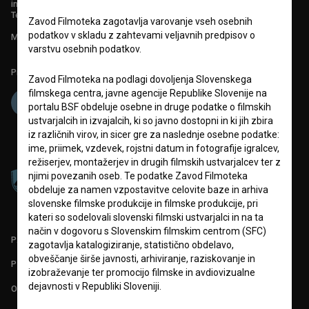
info@filmoteka.si
Tehnična pomoč: podpora@bsf.si
Zavod Filmoteka zagotavlja varovanje vseh osebnih
podatkov v skladu z zahtevami veljavnih predpisov o
Mednarodna številka ISSN 2670-787X
varstvu osebnih podatkov.
Projekt sofinancira:
Zavod Filmoteka na podlagi dovoljenja Slovenskega
filmskega centra, javne agencije Republike Slovenije na
portalu BSF obdeluje osebne in druge podatke o filmskih
ustvarjalcih in izvajalcih, ki so javno dostopni in ki jih zbira
iz različnih virov, in sicer gre za naslednje osebne podatke:
ime, priimek, vzdevek, rojstni datum in fotografije igralcev,
režiserjev, montažerjev in drugih filmskih ustvarjalcev ter z
njimi povezanih oseb. Te podatke Zavod Filmoteka
obdeluje za namen vzpostavitve celovite baze in arhiva
slovenske filmske produkcije in filmske produkcije, pri
kateri so sodelovali slovenski filmski ustvarjalci in na ta
način v dogovoru s Slovenskim filmskim centrom (SFC)
PARTNERJI
zagotavlja katalogiziranje, statistično obdelavo,
obveščanje širše javnosti, arhiviranje, raziskovanje in
POGOJI UPORABE
izobraževanje ter promocijo filmske in avdiovizualne
dejavnosti v Republiki Sloveniji.
O PROJEKTU