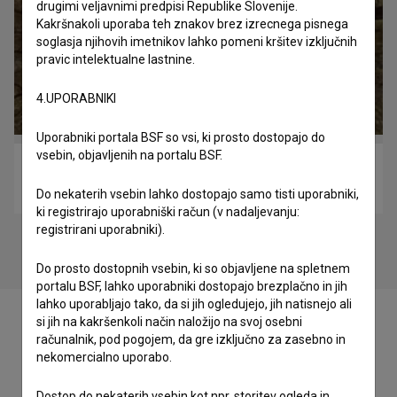
drugimi veljavnimi predpisi Republike Slovenije.
Kakršnakoli uporaba teh znakov brez izrecnega pisnega
soglasja njihovih imetnikov lahko pomeni kršitev izključnih
pravic intelektualne lastnine.
4.UPORABNIKI
Uporabniki portala BSF so vsi, ki prosto dostopajo do
vsebin, objavljenih na portalu BSF.
'91 (2021)
drama, zgodovinski
Do nekaterih vsebin lahko dostopajo samo tisti uporabniki,
ki registrirajo uporabniški račun (v nadaljevanju:
registrirani uporabniki).
Do prosto dostopnih vsebin, ki so objavljene na spletnem
portalu BSF, lahko uporabniki dostopajo brezplačno in jih
lahko uporabljajo tako, da si jih ogledujejo, jih natisnejo ali
si jih na kakršenkoli način naložijo na svoj osebni
računalnik, pod pogojem, da gre izključno za zasebno in
nekomercialno uporabo.
Zasedba
Dostop do nekaterih vsebin kot npr. storitev ogleda in