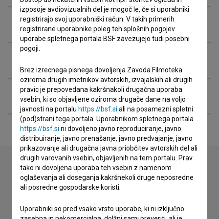
izposoje avdiovizualnih del je mogoč le, če si uporabniki
registrirajo svoj uporabniški račun. V takih primerih
Ekipa
registrirane uporabnike poleg teh splošnih pogojev
uporabe spletnega portala BSF zavezujejo tudi posebni
pogoji.
Organizacije
Brez izrecnega pisnega dovoljenja Zavoda Filmoteka
oziroma drugih imetnikov avtorskih, izvajalskih ali drugih
pravic je prepovedana kakršnakoli drugačna uporaba
Razširjeni podatki
vsebin, ki so objavljene oziroma drugače dane na voljo
javnosti na portalu
https://bsf.si
ali na posamezni spletni
(pod)strani tega portala. Uporabnikom spletnega portala
https://bsf.si
ni dovoljeno javno reproduciranje, javno
distribuiranje, javno prenašanje, javno predvajanje, javno
prikazovanje ali drugačna javna priobčitev avtorskih del ali
drugih varovanih vsebin, objavljenih na tem portalu. Prav
tako ni dovoljena uporaba teh vsebin z namenom
oglaševanja ali doseganja kakršnekoli druge neposredne
Stik z uredništvom
ali posredne gospodarske koristi.
Spoštovani, s pomočjo spodnjega obrazca lahko stopite v
stik z uredništvom Baze slovenskih filmov. Veseli bomo vaših
Uporabniki so pred vsako vrsto uporabe, ki ni izključno
odzivov.
zasebna in nekomercialna, dolžni sami preveriti, ali je