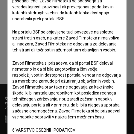
posodobljene. Zavod Filmoteka ne odgovarja za
verodostojnost, pravilnost ali preverjenost podatkov in
katerihkoli drugih vsebin, do katerih lahko dostopajo
uporabniki prek portala BSF.
Na portalu BSF so objavljene tudi povezave na spletne
strani tretjih oseb, na katere Zavod Filmoteka nima vpliva
Sprejemam
splošne pogoje
in dajem
soglasje
za
ali nadzora, Zavod Filmoteka ne odgovarja za delovanje
zbiranje, hrambo in obdelavo osebnih podatkov.
teh strani ali točnost in ažurnost tam objavljenih vsebin.
Zavod Filmoteka si prizadeva, da bi portal BSF deloval
nemoteno in da bi bila zagotovljena čim večja
razpoložljivost in dostopnost portala, vendar ne odgovarja
za morebitno zamudo pri ažuriranju objavljenih vsebin.
Zavod Filmoteka prav tako ne odgovarja za kakršnokoli
škodo, ki bi nastala uporabnikom kot posledica rednega
© 2018-2026, Filmoteka,
tehničnega vzdrževanja, npr. zaradi začasnih napak v
zavod za širjenje filmske kulture
delovanju portala ali v primeru, da bi bila njegova uporaba
v7.151.0
začasno onemogočena. Zavod Filmoteka si bo prizadeval
vse napake odpraviti v najkrajšem možnem času.
6.VARSTVO OSEBNIH PODATKOV