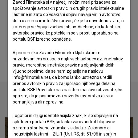
Zavod Filmoteka si v največji možni meri prizadeva za
spoštovanje avtorskih pravic in drugih pravic intelektualne
lastnine in zato ob vsakršni objavi navaja vir in avtorstvo
dela oziroma imetništvo pravic, če je to navedeno v viru, iz
katerega se črpajo vsebine objav. Vsebine, na katerih so
avtorske pravice že potekle in so v prosti uporabi, so na
portalu BSF izrecno označene.
V primeru, ko Zavodu Filmoteka kljub skrbnim
prizadevanjem ni uspelo najti vseh avtorjev oz. imetnikov
pravic, morebitne imetnike pravic na objavljenih delih
vljudno prosimo, da se nam zglasijo na naslovu
info@filmoteka.net, da bomo lahko ustrezno uredili
prenos avtorskih pravic za uporabo njihovega dela na
portalu BSF. Prav tako nas na istem naslovu obvestite, če
opazite, da je posamezna navedba avtorstva ali vira
pomanjkljiva ali nepravilna.
Oglejte si
Logotipi in drugi identifikacijski znaki, ki so objavljeni na
spletnem portalu BSF, so lahko varovani kot blagovne
oziroma storitvene znamke v skladu z Zakonom o
industrijski lastnini – ZIL-1 (Ur. l. RS, št. 51/06 in spr.) in