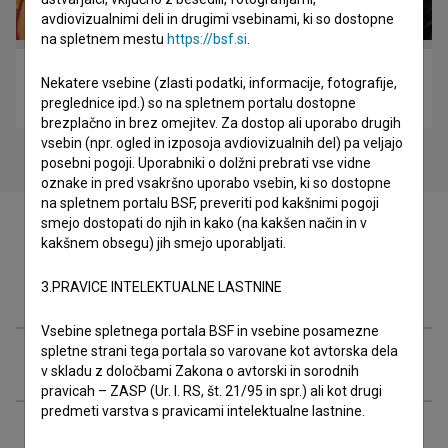
avdiovizualnimi deli in drugimi vsebinami, ki so dostopne
na spletnem mestu
https://bsf.si
.
Varuh meje (2002)
Nekatere vsebine (zlasti podatki, informacije, fotografije,
drama, srhljivka
preglednice ipd.) so na spletnem portalu dostopne
brezplačno in brez omejitev. Za dostop ali uporabo drugih
vsebin (npr. ogled in izposoja avdiovizualnih del) pa veljajo
posebni pogoji. Uporabniki o dolžni prebrati vse vidne
oznake in pred vsakršno uporabo vsebin, ki so dostopne
na spletnem portalu BSF, preveriti pod kakšnimi pogoji
smejo dostopati do njih in kako (na kakšen način in v
kakšnem obsegu) jih smejo uporabljati.
Filmografija (14)
3.PRAVICE INTELEKTUALNE LASTNINE
Vsebine spletnega portala BSF in vsebine posamezne
spletne strani tega portala so varovane kot avtorska dela
Razširjeni podatki
v skladu z določbami Zakona o avtorski in sorodnih
pravicah – ZASP (Ur. l. RS, št. 21/95 in spr.) ali kot drugi
predmeti varstva s pravicami intelektualne lastnine.