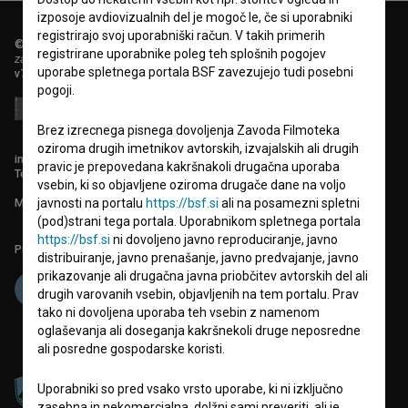
izposoje avdiovizualnih del je mogoč le, če si uporabniki
registrirajo svoj uporabniški račun. V takih primerih
© 2018-2026, Filmoteka,
registrirane uporabnike poleg teh splošnih pogojev
zavod za širjenje filmske kulture
uporabe spletnega portala BSF zavezujejo tudi posebni
v7.151.0
pogoji.
Brez izrecnega pisnega dovoljenja Zavoda Filmoteka
oziroma drugih imetnikov avtorskih, izvajalskih ali drugih
info@filmoteka.si
pravic je prepovedana kakršnakoli drugačna uporaba
Tehnična pomoč: podpora@bsf.si
vsebin, ki so objavljene oziroma drugače dane na voljo
Mednarodna številka ISSN 2670-787X
javnosti na portalu
https://bsf.si
ali na posamezni spletni
(pod)strani tega portala. Uporabnikom spletnega portala
https://bsf.si
ni dovoljeno javno reproduciranje, javno
Projekt sofinancira:
distribuiranje, javno prenašanje, javno predvajanje, javno
prikazovanje ali drugačna javna priobčitev avtorskih del ali
drugih varovanih vsebin, objavljenih na tem portalu. Prav
tako ni dovoljena uporaba teh vsebin z namenom
oglaševanja ali doseganja kakršnekoli druge neposredne
ali posredne gospodarske koristi.
Uporabniki so pred vsako vrsto uporabe, ki ni izključno
zasebna in nekomercialna, dolžni sami preveriti, ali je