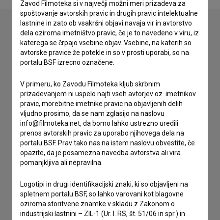
Zavod Filmoteka si v največji možni meri prizadeva za
spoštovanje avtorskih pravic in drugih pravic intelektualne
lastnine in zato ob vsakršni objavi navaja vir in avtorstvo
dela oziroma imetništvo pravic, če je to navedeno v viru, iz
katerega se črpajo vsebine objav. Vsebine, na katerih so
Stik z uredništvom
avtorske pravice že potekle in so v prosti uporabi, so na
Spoštovani, s pomočjo spodnjega obrazca lahko stopite v
portalu BSF izrecno označene.
stik z uredništvom Baze slovenskih filmov. Veseli bomo vaših
odzivov.
V primeru, ko Zavodu Filmoteka kljub skrbnim
prizadevanjem ni uspelo najti vseh avtorjev oz. imetnikov
pravic, morebitne imetnike pravic na objavljenih delih
imam vprašanje
vljudno prosimo, da se nam zglasijo na naslovu
prijavljam napako
info@filmoteka.net, da bomo lahko ustrezno uredili
prenos avtorskih pravic za uporabo njihovega dela na
želim dodati podatke
portalu BSF. Prav tako nas na istem naslovu obvestite, če
drugo
opazite, da je posamezna navedba avtorstva ali vira
pomanjkljiva ali nepravilna.
Logotipi in drugi identifikacijski znaki, ki so objavljeni na
spletnem portalu BSF, so lahko varovani kot blagovne
oziroma storitvene znamke v skladu z Zakonom o
industrijski lastnini – ZIL-1 (Ur. l. RS, št. 51/06 in spr.) in