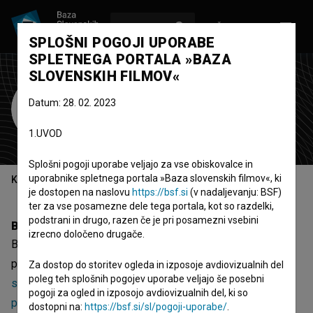
VPIŠI SE
EN
SPLOŠNI POGOJI UPORABE
SPLETNEGA PORTALA »BAZA
SLOVENSKIH FILMOV«
Bojan Dovečer
Datum: 28. 02. 2023
producent
organizator
1.UVOD
Splošni pogoji uporabe veljajo za vse obiskovalce in
uporabnike spletnega portala »Baza slovenskih filmov«, ki
Kazalo
je dostopen na naslovu
https://bsf.si
(v nadaljevanju: BSF)
ter za vse posamezne dele tega portala, kot so razdelki,
podstrani in drugo, razen če je pri posamezni vsebini
Biografija
izrecno določeno drugače.
Bojan Dovečer je producent in organizator. Najnovejši
projekti, pri katerih je sodeloval, so
(Ne)znana poglavja
Za dostop do storitev ogleda in izposoje avdiovizualnih del
poleg teh splošnih pogojev uporabe veljajo še posebni
slovenske zgodovine: Nevarne meje (2025)
,
(Ne)znana
pogoji za ogled in izposojo avdiovizualnih del, ki so
poglavja slovenske zgodovine: Anton Janša – prvi učitelj
dostopni na:
https://bsf.si/sl/pogoji-uporabe/
.