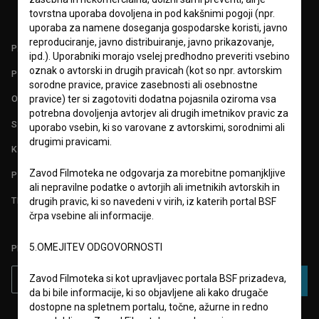
tovrstna uporaba dovoljena in pod kakšnimi pogoji (npr.
uporaba za namene doseganja gospodarske koristi, javno
reproduciranje, javno distribuiranje, javno prikazovanje,
PARTNERJI
ipd.). Uporabniki morajo vselej predhodno preveriti vsebino
oznak o avtorski in drugih pravicah (kot so npr. avtorskim
POGOJI UPORABE
sorodne pravice, pravice zasebnosti ali osebnostne
pravice) ter si zagotoviti dodatna pojasnila oziroma vsa
O PROJEKTU
potrebna dovoljenja avtorjev ali drugih imetnikov pravic za
STATISTIKA
uporabo vsebin, ki so varovane z avtorskimi, sorodnimi ali
drugimi pravicami.
KONTAKT
Zavod Filmoteka ne odgovarja za morebitne pomanjkljive
POGOSTA VPRAŠANJA
ali nepravilne podatke o avtorjih ali imetnikih avtorskih in
TEST FUNKCIONALNOSTI
drugih pravic, ki so navedeni v virih, iz katerih portal BSF
črpa vsebine ali informacije.
5.OMEJITEV ODGOVORNOSTI
PRIJAVITE SE NA BSF NOVIČNIK:
Zavod Filmoteka si kot upravljavec portala BSF prizadeva,
PRIJAVA
da bi bile informacije, ki so objavljene ali kako drugače
dostopne na spletnem portalu, točne, ažurne in redno