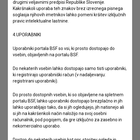
drugimi veljavnimi predpisi Republike Slovenije.
Kakršnakoli uporaba teh znakov brez izrecnega pisnega
soglasja njihovih imetnikov lahko pomeni kršitev izključnih
pravic intelektualne lastnine.
4.UPORABNIKI
Uporabniki portala BSF so vsi, ki prosto dostopajo do
vsebin, objavljenih na portalu BSF.
Do nekaterih vsebin lahko dostopajo samo tisti uporabniki,
ki registrirajo uporabniški račun (v nadaljevanju:
registrirani uporabniki).
Sprejemam
splošne pogoje
in dajem
soglasje
za
Do prosto dostopnih vsebin, ki so objavljene na spletnem
portalu BSF, lahko uporabniki dostopajo brezplačno in jih
zbiranje, hrambo in obdelavo osebnih podatkov.
lahko uporabljajo tako, da si jih ogledujejo, jih natisnejo ali
si jih na kakršenkoli način naložijo na svoj osebni
računalnik, pod pogojem, da gre izključno za zasebno in
nekomercialno uporabo.
Dostop do nekaterih vsebin kot npr. storitev ogleda in