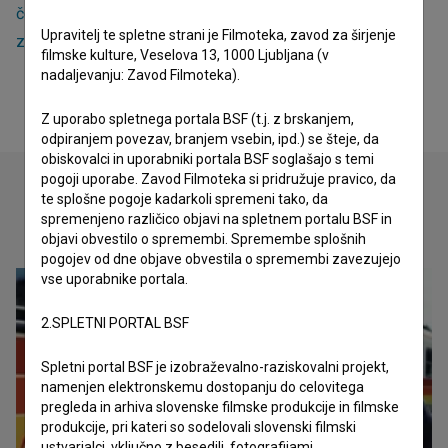
čebelarstva (2024)
in
(Ne)znana poglavja slovenske
Upravitelj te spletne strani je Filmoteka, zavod za širjenje
zgodovine: Zakaj v planinski raj? (2024)
.
filmske kulture, Veselova 13, 1000 Ljubljana (v
nadaljevanju: Zavod Filmoteka).
Z uporabo spletnega portala BSF (t.j. z brskanjem,
odpiranjem povezav, branjem vsebin, ipd.) se šteje, da
obiskovalci in uporabniki portala BSF soglašajo s temi
pogoji uporabe. Zavod Filmoteka si pridružuje pravico, da
te splošne pogoje kadarkoli spremeni tako, da
spremenjeno različico objavi na spletnem portalu BSF in
Oglejte si
objavi obvestilo o spremembi. Spremembe splošnih
pogojev od dne objave obvestila o spremembi zavezujejo
vse uporabnike portala.
2.SPLETNI PORTAL BSF
Spletni portal BSF je izobraževalno-raziskovalni projekt,
namenjen elektronskemu dostopanju do celovitega
pregleda in arhiva slovenske filmske produkcije in filmske
produkcije, pri kateri so sodelovali slovenski filmski
ustvarjalci, vključno z besedili, fotografijami,