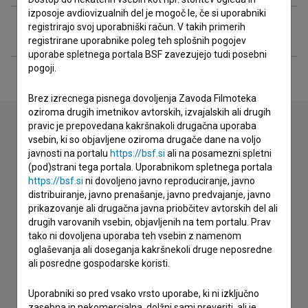
izposoje avdiovizualnih del je mogoč le, če si uporabniki
registrirajo svoj uporabniški račun. V takih primerih
Razširjeni podatki
registrirane uporabnike poleg teh splošnih pogojev
uporabe spletnega portala BSF zavezujejo tudi posebni
pogoji.
Brez izrecnega pisnega dovoljenja Zavoda Filmoteka
oziroma drugih imetnikov avtorskih, izvajalskih ali drugih
pravic je prepovedana kakršnakoli drugačna uporaba
vsebin, ki so objavljene oziroma drugače dane na voljo
Stik z uredništvom
javnosti na portalu
https://bsf.si
ali na posamezni spletni
(pod)strani tega portala. Uporabnikom spletnega portala
Spoštovani, s pomočjo spodnjega obrazca lahko stopite v
https://bsf.si
ni dovoljeno javno reproduciranje, javno
stik z uredništvom Baze slovenskih filmov. Veseli bomo vaših
distribuiranje, javno prenašanje, javno predvajanje, javno
odzivov.
prikazovanje ali drugačna javna priobčitev avtorskih del ali
drugih varovanih vsebin, objavljenih na tem portalu. Prav
tako ni dovoljena uporaba teh vsebin z namenom
imam vprašanje
oglaševanja ali doseganja kakršnekoli druge neposredne
prijavljam napako
ali posredne gospodarske koristi.
želim dodati podatke
Uporabniki so pred vsako vrsto uporabe, ki ni izključno
drugo
zasebna in nekomercialna, dolžni sami preveriti, ali je