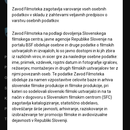
Zavod Filmoteka zagotavlja varovanje vseh osebnih
podatkov v skladu z zahtevami veljavnih predpisov o
varstvu osebnih podatkov.
Zavod Filmoteka na podlagi dovoljenja Slovenskega
filmskega centra, javne agencije Republike Slovenije na
portalu BSF obdeluje osebne in druge podatke o filmskih
ustvarjalcih in izvajalcih, ki so javno dostopni in ki jih zbira
iz različnih virov, in sicer gre za naslednje osebne podatke:
PARTNERJI
ime, priimek, vzdevek, rojstni datum in fotografije igralcev,
POGOJI UPORABE
režiserjev, montažerjev in drugih filmskih ustvarjalcev ter z
njimi povezanih oseb. Te podatke Zavod Filmoteka
O PROJEKTU
obdeluje za namen vzpostavitve celovite baze in arhiva
slovenske filmske produkcije in filmske produkcije, pri
STATISTIKA
kateri so sodelovali slovenski filmski ustvarjalci in na ta
način v dogovoru s Slovenskim filmskim centrom (SFC)
KONTAKT
zagotavlja katalogiziranje, statistično obdelavo,
POGOSTA VPRAŠANJA
obveščanje širše javnosti, arhiviranje, raziskovanje in
izobraževanje ter promocijo filmske in avdiovizualne
TEST FUNKCIONALNOSTI
dejavnosti v Republiki Sloveniji.