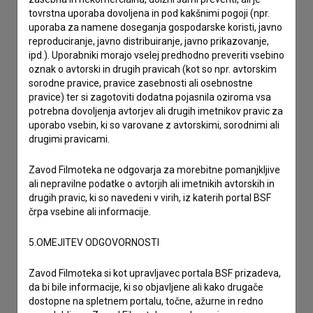
tovrstna uporaba dovoljena in pod kakšnimi pogoji (npr.
uporaba za namene doseganja gospodarske koristi, javno
reproduciranje, javno distribuiranje, javno prikazovanje,
ipd.). Uporabniki morajo vselej predhodno preveriti vsebino
oznak o avtorski in drugih pravicah (kot so npr. avtorskim
sorodne pravice, pravice zasebnosti ali osebnostne
pravice) ter si zagotoviti dodatna pojasnila oziroma vsa
potrebna dovoljenja avtorjev ali drugih imetnikov pravic za
uporabo vsebin, ki so varovane z avtorskimi, sorodnimi ali
drugimi pravicami.
Zavod Filmoteka ne odgovarja za morebitne pomanjkljive
ali nepravilne podatke o avtorjih ali imetnikih avtorskih in
drugih pravic, ki so navedeni v virih, iz katerih portal BSF
črpa vsebine ali informacije.
5.OMEJITEV ODGOVORNOSTI
Zavod Filmoteka si kot upravljavec portala BSF prizadeva,
da bi bile informacije, ki so objavljene ali kako drugače
Sprejemam
splošne pogoje
in dajem
soglasje
za
dostopne na spletnem portalu, točne, ažurne in redno