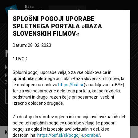
VPIŠI SE
EN
SPLOŠNI POGOJI UPORABE
SPLETNEGA PORTALA »BAZA
SLOVENSKIH FILMOV«
Datum: 28. 02. 2023
Missing You
1.UVOD
Kratki igrani film
2' 34''
Splošni pogoji uporabe veljajo za vse obiskovalce in
plesni
uporabnike spletnega portala »Baza slovenskih filmov«, ki
2021
Slovenija
je dostopen na naslovu
https://bsf.si
(v nadaljevanju: BSF)
ter za vse posamezne dele tega portala, kot so razdelki,
Želim si ogledati ta film
podstrani in drugo, razen če je pri posamezni vsebini
izrecno določeno drugače.
Za dostop do storitev ogleda in izposoje avdiovizualnih del
poleg teh splošnih pogojev uporabe veljajo še posebni
pogoji za ogled in izposojo avdiovizualnih del, ki so
Kazalo
dostopni na:
https://bsf.si/sl/pogoji-uporabe/
.