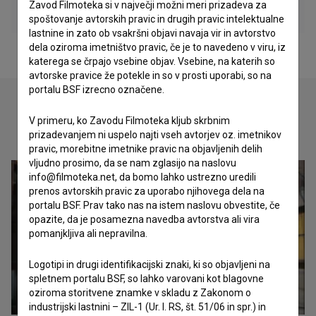
Zavod Filmoteka si v največji možni meri prizadeva za
spoštovanje avtorskih pravic in drugih pravic intelektualne
lastnine in zato ob vsakršni objavi navaja vir in avtorstvo
dela oziroma imetništvo pravic, če je to navedeno v viru, iz
katerega se črpajo vsebine objav. Vsebine, na katerih so
avtorske pravice že potekle in so v prosti uporabi, so na
portalu BSF izrecno označene.
V primeru, ko Zavodu Filmoteka kljub skrbnim
Oglejte si
prizadevanjem ni uspelo najti vseh avtorjev oz. imetnikov
pravic, morebitne imetnike pravic na objavljenih delih
vljudno prosimo, da se nam zglasijo na naslovu
info@filmoteka.net, da bomo lahko ustrezno uredili
prenos avtorskih pravic za uporabo njihovega dela na
portalu BSF. Prav tako nas na istem naslovu obvestite, če
opazite, da je posamezna navedba avtorstva ali vira
pomanjkljiva ali nepravilna.
Logotipi in drugi identifikacijski znaki, ki so objavljeni na
spletnem portalu BSF, so lahko varovani kot blagovne
oziroma storitvene znamke v skladu z Zakonom o
industrijski lastnini – ZIL-1 (Ur. l. RS, št. 51/06 in spr.) in