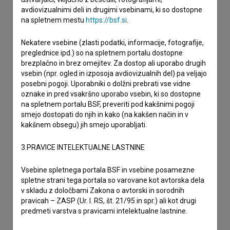
avdiovizualnimi deli in drugimi vsebinami, ki so dostopne
na spletnem mestu
https://bsf.si
.
Nekatere vsebine (zlasti podatki, informacije, fotografije,
preglednice ipd.) so na spletnem portalu dostopne
brezplačno in brez omejitev. Za dostop ali uporabo drugih
vsebin (npr. ogled in izposoja avdiovizualnih del) pa veljajo
posebni pogoji. Uporabniki o dolžni prebrati vse vidne
oznake in pred vsakršno uporabo vsebin, ki so dostopne
na spletnem portalu BSF, preveriti pod kakšnimi pogoji
smejo dostopati do njih in kako (na kakšen način in v
kakšnem obsegu) jih smejo uporabljati.
3.PRAVICE INTELEKTUALNE LASTNINE
Vsebine spletnega portala BSF in vsebine posamezne
spletne strani tega portala so varovane kot avtorska dela
v skladu z določbami Zakona o avtorski in sorodnih
pravicah – ZASP (Ur. l. RS, št. 21/95 in spr.) ali kot drugi
predmeti varstva s pravicami intelektualne lastnine.