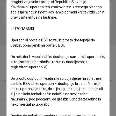
drugimi veljavnimi predpisi Republike Slovenije.
Kakršnakoli uporaba teh znakov brez izrecnega pisnega
Circulat (2016)
soglasja njihovih imetnikov lahko pomeni kršitev izključnih
eksperimentalni, plesni
pravic intelektualne lastnine.
4.UPORABNIKI
Uporabniki portala BSF so vsi, ki prosto dostopajo do
vsebin, objavljenih na portalu BSF.
Do nekaterih vsebin lahko dostopajo samo tisti uporabniki,
ki registrirajo uporabniški račun (v nadaljevanju:
registrirani uporabniki).
Zasedba
Do prosto dostopnih vsebin, ki so objavljene na spletnem
portalu BSF, lahko uporabniki dostopajo brezplačno in jih
Ekipa
lahko uporabljajo tako, da si jih ogledujejo, jih natisnejo ali
si jih na kakršenkoli način naložijo na svoj osebni
računalnik, pod pogojem, da gre izključno za zasebno in
nekomercialno uporabo.
Nagrade in nominacije
Dostop do nekaterih vsebin kot npr. storitev ogleda in