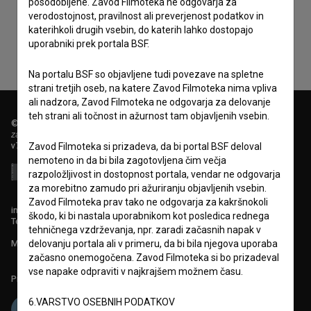
posodobljene. Zavod Filmoteka ne odgovarja za
zbiranje, hrambo in obdelavo osebnih podatkov.
verodostojnost, pravilnost ali preverjenost podatkov in
katerihkoli drugih vsebin, do katerih lahko dostopajo
uporabniki prek portala BSF.
Na portalu BSF so objavljene tudi povezave na spletne
strani tretjih oseb, na katere Zavod Filmoteka nima vpliva
ali nadzora, Zavod Filmoteka ne odgovarja za delovanje
teh strani ali točnost in ažurnost tam objavljenih vsebin.
© 2018-2026, Filmoteka,
zavod za širjenje filmske kulture
v7.151.0
Zavod Filmoteka si prizadeva, da bi portal BSF deloval
nemoteno in da bi bila zagotovljena čim večja
razpoložljivost in dostopnost portala, vendar ne odgovarja
za morebitno zamudo pri ažuriranju objavljenih vsebin.
Zavod Filmoteka prav tako ne odgovarja za kakršnokoli
info@filmoteka.si
škodo, ki bi nastala uporabnikom kot posledica rednega
Tehnična pomoč: podpora@bsf.si
tehničnega vzdrževanja, npr. zaradi začasnih napak v
delovanju portala ali v primeru, da bi bila njegova uporaba
Mednarodna številka ISSN 2670-787X
začasno onemogočena. Zavod Filmoteka si bo prizadeval
vse napake odpraviti v najkrajšem možnem času.
Projekt sofinancira:
6.VARSTVO OSEBNIH PODATKOV