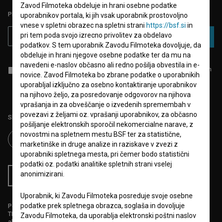
Zavod Filmoteka obdeluje in hrani osebne podatke
PRIJAVITE SE NA BSF NOVIČNIK:
uporabnikov portala, ki jih vsak uporabnik prostovoljno
vnese v spletni obrazec na spletni strani
https://bsf.si
in
pri tem poda svojo izrecno privolitev za obdelavo
PRIJAVA
podatkov. S tem uporabnik Zavodu Filmoteka dovoljuje, da
obdeluje in hrani njegove osebne podatke ter da mu na
navedeni e-naslov občasno ali redno pošilja obvestila in e-
Sprejemam
splošne pogoje
in dajem
soglasje
za zbiranje, hrambo in
novice. Zavod Filmoteka bo zbrane podatke o uporabnikih
obdelavo osebnih podatkov.
uporabljal izključno za osebno kontaktiranje uporabnikov
na njihovo željo, za posredovanje odgovorov na njihova
vprašanja in za obveščanje o izvedenih spremembah v
povezavi z željami oz. vprašanji uporabnikov, za občasno
Sledite nam na:
pošiljanje elektronskih sporočil nekomercialne narave, z
novostmi na spletnem mestu BSF ter za statistične,
marketinške in druge analize in raziskave v zvezi z
uporabniki spletnega mesta, pri čemer bodo statistični
podatki oz. podatki analitike spletnih strani vselej
anonimizirani.
RSS novice
RSS dogodki
Uporabnik, ki Zavodu Filmoteka posreduje svoje osebne
podatke prek spletnega obrazca, soglaša in dovoljuje
Podprite nas z donacijo na
TRR: SI56 6100 0001 5706 684,
Zavodu Filmoteka, da uporablja elektronski poštni naslov
ali s kreditno kartico: