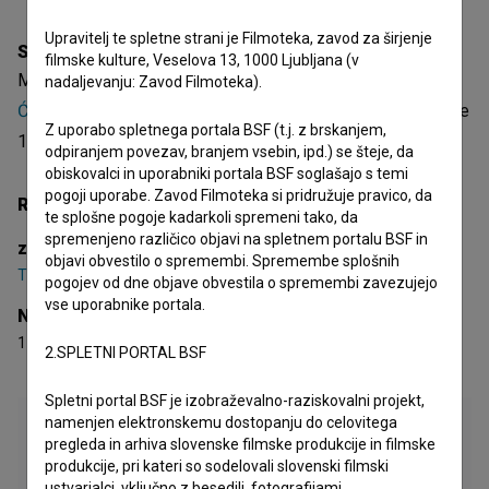
Upravitelj te spletne strani je Filmoteka, zavod za širjenje
Sinopsis
filmske kulture, Veselova 13, 1000 Ljubljana (v
Missing You je slovenski kratki igrani film. Nastopata
Tian
nadaljevanju: Zavod Filmoteka).
Ćehić
,
Lara Šlibar
. Žanrsko je opredeljen kot plesni. Prejel je
Z uporabo spletnega portala BSF (t.j. z brskanjem,
1 nagrado.
odpiranjem povezav, branjem vsebin, ipd.) se šteje, da
obiskovalci in uporabniki portala BSF soglašajo s temi
pogoji uporabe. Zavod Filmoteka si pridružuje pravico, da
Režija
te splošne pogoje kadarkoli spremeni tako, da
spremenjeno različico objavi na spletnem portalu BSF in
zasedba
objavi obvestilo o spremembi. Spremembe splošnih
Tian Ćehić
,
Lara Šlibar
pogojev od dne objave obvestila o spremembi zavezujejo
vse uporabnike portala.
Nagrade
1 nagrada
2.SPLETNI PORTAL BSF
Spletni portal BSF je izobraževalno-raziskovalni projekt,
namenjen elektronskemu dostopanju do celovitega
pregleda in arhiva slovenske filmske produkcije in filmske
produkcije, pri kateri so sodelovali slovenski filmski
ustvarjalci, vključno z besedili, fotografijami,