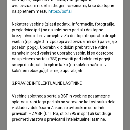
avdiovizualnimi deli in drugimi vsebinami, ki so dostopne
na spletnem mestu
https://bsf.si
.
Nekatere vsebine (zlasti podatki, informacije, fotografije,
preglednice ipd.) so na spletnem portalu dostopne
brezplačno in brez omejitev. Za dostop ali uporabo drugih
vsebin (npr. ogled in izposoja avdiovizualnih del) pa veljajo
posebni pogoji. Uporabniki o dolžni prebrati vse vidne
oznake in pred vsakršno uporabo vsebin, ki so dostopne
na spletnem portalu BSF, preveriti pod kakšnimi pogoji
smejo dostopati do njih in kako (na kakšen način in v
kakšnem obsegu) jih smejo uporabljati.
3.PRAVICE INTELEKTUALNE LASTNINE
Vsebine spletnega portala BSF in vsebine posamezne
spletne strani tega portala so varovane kot avtorska dela
v skladu z določbami Zakona o avtorski in sorodnih
pravicah – ZASP (Ur. l. RS, št. 21/95 in spr.) ali kot drugi
predmeti varstva s pravicami intelektualne lastnine.