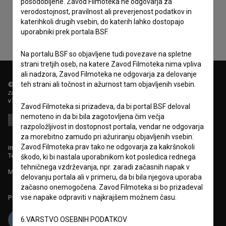
posodobljene. Zavod Filmoteka ne odgovarja za
verodostojnost, pravilnost ali preverjenost podatkov in
katerihkoli drugih vsebin, do katerih lahko dostopajo
uporabniki prek portala BSF.
Na portalu BSF so objavljene tudi povezave na spletne
strani tretjih oseb, na katere Zavod Filmoteka nima vpliva
ali nadzora, Zavod Filmoteka ne odgovarja za delovanje
teh strani ali točnost in ažurnost tam objavljenih vsebin.
© 2018-2026, Filmoteka,
zavod za širjenje filmske kulture
v7.151.0
Zavod Filmoteka si prizadeva, da bi portal BSF deloval
nemoteno in da bi bila zagotovljena čim večja
razpoložljivost in dostopnost portala, vendar ne odgovarja
za morebitno zamudo pri ažuriranju objavljenih vsebin.
Zavod Filmoteka prav tako ne odgovarja za kakršnokoli
info@filmoteka.si
Tehnična pomoč: podpora@bsf.si
škodo, ki bi nastala uporabnikom kot posledica rednega
tehničnega vzdrževanja, npr. zaradi začasnih napak v
Mednarodna številka ISSN 2670-787X
delovanju portala ali v primeru, da bi bila njegova uporaba
začasno onemogočena. Zavod Filmoteka si bo prizadeval
vse napake odpraviti v najkrajšem možnem času.
Projekt sofinancira:
6.VARSTVO OSEBNIH PODATKOV