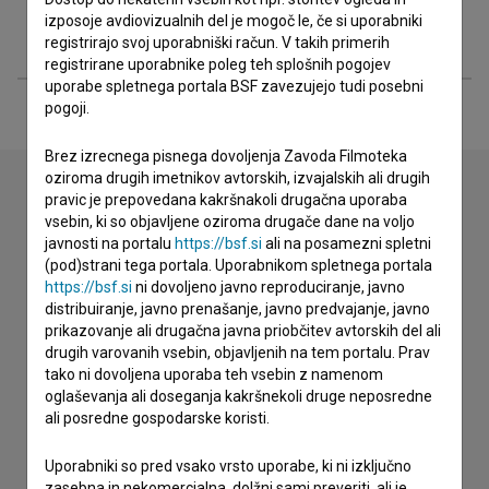
izposoje avdiovizualnih del je mogoč le, če si uporabniki
Razširjeni podatki
registrirajo svoj uporabniški račun. V takih primerih
registrirane uporabnike poleg teh splošnih pogojev
uporabe spletnega portala BSF zavezujejo tudi posebni
pogoji.
Brez izrecnega pisnega dovoljenja Zavoda Filmoteka
oziroma drugih imetnikov avtorskih, izvajalskih ali drugih
pravic je prepovedana kakršnakoli drugačna uporaba
vsebin, ki so objavljene oziroma drugače dane na voljo
Stik z uredništvom
javnosti na portalu
https://bsf.si
ali na posamezni spletni
Spoštovani, s pomočjo spodnjega obrazca lahko stopite v
(pod)strani tega portala. Uporabnikom spletnega portala
stik z uredništvom Baze slovenskih filmov. Veseli bomo vaših
https://bsf.si
ni dovoljeno javno reproduciranje, javno
odzivov.
distribuiranje, javno prenašanje, javno predvajanje, javno
prikazovanje ali drugačna javna priobčitev avtorskih del ali
drugih varovanih vsebin, objavljenih na tem portalu. Prav
imam vprašanje
tako ni dovoljena uporaba teh vsebin z namenom
oglaševanja ali doseganja kakršnekoli druge neposredne
prijavljam napako
ali posredne gospodarske koristi.
želim dodati podatke
drugo
Uporabniki so pred vsako vrsto uporabe, ki ni izključno
zasebna in nekomercialna, dolžni sami preveriti, ali je