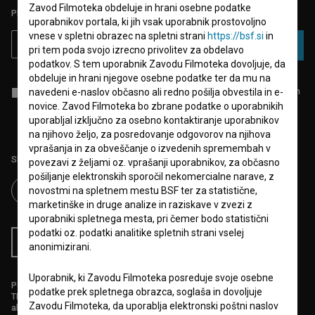
Zavod Filmoteka obdeluje in hrani osebne podatke
PRIJAVITE SE NA BSF NOVIČNIK:
uporabnikov portala, ki jih vsak uporabnik prostovoljno
vnese v spletni obrazec na spletni strani
https://bsf.si
in
PRIJAVA
pri tem poda svojo izrecno privolitev za obdelavo
podatkov. S tem uporabnik Zavodu Filmoteka dovoljuje, da
obdeluje in hrani njegove osebne podatke ter da mu na
Sprejemam
splošne pogoje
in dajem
soglasje
za zbiranje, hrambo in
navedeni e-naslov občasno ali redno pošilja obvestila in e-
obdelavo osebnih podatkov.
novice. Zavod Filmoteka bo zbrane podatke o uporabnikih
uporabljal izključno za osebno kontaktiranje uporabnikov
na njihovo željo, za posredovanje odgovorov na njihova
vprašanja in za obveščanje o izvedenih spremembah v
Sledite nam na:
povezavi z željami oz. vprašanji uporabnikov, za občasno
pošiljanje elektronskih sporočil nekomercialne narave, z
novostmi na spletnem mestu BSF ter za statistične,
marketinške in druge analize in raziskave v zvezi z
uporabniki spletnega mesta, pri čemer bodo statistični
podatki oz. podatki analitike spletnih strani vselej
RSS novice
RSS dogodki
anonimizirani.
Uporabnik, ki Zavodu Filmoteka posreduje svoje osebne
Podprite nas z donacijo na
podatke prek spletnega obrazca, soglaša in dovoljuje
TRR: SI56 6100 0001 5706 684,
Zavodu Filmoteka, da uporablja elektronski poštni naslov
ali s kreditno kartico: