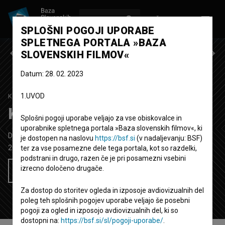
VPIŠI SE
EN
SPLOŠNI POGOJI UPORABE
SPLETNEGA PORTALA »BAZA
Prejšnja epizoda
Naslednja epizoda
SLOVENSKIH FILMOV«
Datum: 28. 02. 2023
1.UVOD
KRASNI NOVI DOM
1. SEZONA
|
6. EPIZODA
Krasni novi dom: Piknik
Splošni pogoji uporabe veljajo za vse obiskovalce in
uporabnike spletnega portala »Baza slovenskih filmov«, ki
Dokumentarna serija
6' 46''
je dostopen na naslovu
https://bsf.si
(v nadaljevanju: BSF)
2021
Slovenija
ter za vse posamezne dele tega portala, kot so razdelki,
podstrani in drugo, razen če je pri posamezni vsebini
izrecno določeno drugače.
Želim si ogledati ta film
Za dostop do storitev ogleda in izposoje avdiovizualnih del
poleg teh splošnih pogojev uporabe veljajo še posebni
pogoji za ogled in izposojo avdiovizualnih del, ki so
dostopni na:
https://bsf.si/sl/pogoji-uporabe/
.