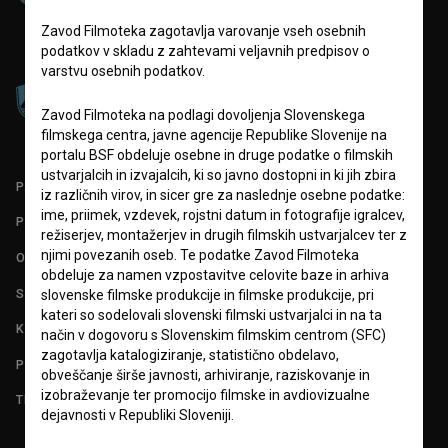
Zavod Filmoteka zagotavlja varovanje vseh osebnih
podatkov v skladu z zahtevami veljavnih predpisov o
varstvu osebnih podatkov.
Zavod Filmoteka na podlagi dovoljenja Slovenskega
filmskega centra, javne agencije Republike Slovenije na
portalu BSF obdeluje osebne in druge podatke o filmskih
ustvarjalcih in izvajalcih, ki so javno dostopni in ki jih zbira
PARTNERJI
iz različnih virov, in sicer gre za naslednje osebne podatke:
ime, priimek, vzdevek, rojstni datum in fotografije igralcev,
POGOJI UPORABE
režiserjev, montažerjev in drugih filmskih ustvarjalcev ter z
njimi povezanih oseb. Te podatke Zavod Filmoteka
O PROJEKTU
obdeluje za namen vzpostavitve celovite baze in arhiva
STATISTIKA
slovenske filmske produkcije in filmske produkcije, pri
kateri so sodelovali slovenski filmski ustvarjalci in na ta
KONTAKT
način v dogovoru s Slovenskim filmskim centrom (SFC)
zagotavlja katalogiziranje, statistično obdelavo,
POGOSTA VPRAŠANJA
obveščanje širše javnosti, arhiviranje, raziskovanje in
izobraževanje ter promocijo filmske in avdiovizualne
TEST FUNKCIONALNOSTI
dejavnosti v Republiki Sloveniji.