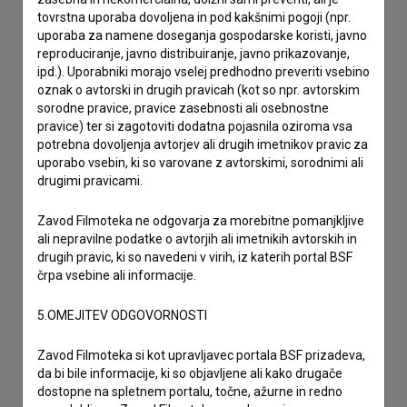
tovrstna uporaba dovoljena in pod kakšnimi pogoji (npr.
uporaba za namene doseganja gospodarske koristi, javno
reproduciranje, javno distribuiranje, javno prikazovanje,
ipd.). Uporabniki morajo vselej predhodno preveriti vsebino
oznak o avtorski in drugih pravicah (kot so npr. avtorskim
sorodne pravice, pravice zasebnosti ali osebnostne
pravice) ter si zagotoviti dodatna pojasnila oziroma vsa
potrebna dovoljenja avtorjev ali drugih imetnikov pravic za
uporabo vsebin, ki so varovane z avtorskimi, sorodnimi ali
drugimi pravicami.
Zavod Filmoteka ne odgovarja za morebitne pomanjkljive
ali nepravilne podatke o avtorjih ali imetnikih avtorskih in
drugih pravic, ki so navedeni v virih, iz katerih portal BSF
črpa vsebine ali informacije.
5.OMEJITEV ODGOVORNOSTI
Zavod Filmoteka si kot upravljavec portala BSF prizadeva,
da bi bile informacije, ki so objavljene ali kako drugače
Sprejemam
splošne pogoje
in dajem
soglasje
za
dostopne na spletnem portalu, točne, ažurne in redno
zbiranje, hrambo in obdelavo osebnih podatkov.