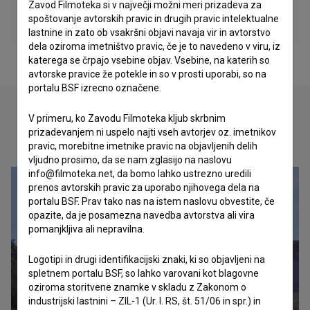
Zavod Filmoteka si v največji možni meri prizadeva za
spoštovanje avtorskih pravic in drugih pravic intelektualne
lastnine in zato ob vsakršni objavi navaja vir in avtorstvo
dela oziroma imetništvo pravic, če je to navedeno v viru, iz
katerega se črpajo vsebine objav. Vsebine, na katerih so
avtorske pravice že potekle in so v prosti uporabi, so na
portalu BSF izrecno označene.
V primeru, ko Zavodu Filmoteka kljub skrbnim
prizadevanjem ni uspelo najti vseh avtorjev oz. imetnikov
Oglejte si
pravic, morebitne imetnike pravic na objavljenih delih
vljudno prosimo, da se nam zglasijo na naslovu
info@filmoteka.net, da bomo lahko ustrezno uredili
prenos avtorskih pravic za uporabo njihovega dela na
portalu BSF. Prav tako nas na istem naslovu obvestite, če
opazite, da je posamezna navedba avtorstva ali vira
pomanjkljiva ali nepravilna.
Logotipi in drugi identifikacijski znaki, ki so objavljeni na
spletnem portalu BSF, so lahko varovani kot blagovne
oziroma storitvene znamke v skladu z Zakonom o
industrijski lastnini – ZIL-1 (Ur. l. RS, št. 51/06 in spr.) in