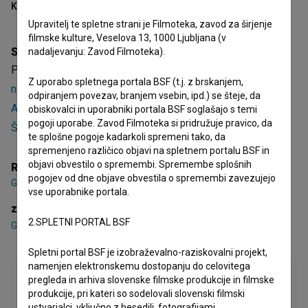
Kazalo
Upravitelj te spletne strani je Filmoteka, zavod za širjenje
filmske kulture, Veselova 13, 1000 Ljubljana (v
Sinopsis
nadaljevanju: Zavod Filmoteka).
Piknik je 6. epizoda 1. sezone dokumentarne serije
Krasni
Z uporabo spletnega portala BSF (t.j. z brskanjem,
novi dom (2021)
. Nastopajo
Gregor Benedik
,
Dino Čendak
,
odpiranjem povezav, branjem vsebin, ipd.) se šteje, da
Anel Ajkić
. Režiserja sta
Gašper Markun
in
Renato Zajc
obiskovalci in uporabniki portala BSF soglašajo s temi
pogoji uporabe. Zavod Filmoteka si pridružuje pravico, da
Švara
. Nastala je v produkciji
Koprodukcija Plus
.
te splošne pogoje kadarkoli spremeni tako, da
spremenjeno različico objavi na spletnem portalu BSF in
objavi obvestilo o spremembi. Spremembe splošnih
Režija
pogojev od dne objave obvestila o spremembi zavezujejo
Gašper Markun
,
Renato Zajc Švara
vse uporabnike portala.
zasedba
2.SPLETNI PORTAL BSF
Gregor Benedik
,
Dino Čendak
,
Anel Ajkić
Spletni portal BSF je izobraževalno-raziskovalni projekt,
namenjen elektronskemu dostopanju do celovitega
pregleda in arhiva slovenske filmske produkcije in filmske
produkcije, pri kateri so sodelovali slovenski filmski
ustvarjalci, vključno z besedili, fotografijami,