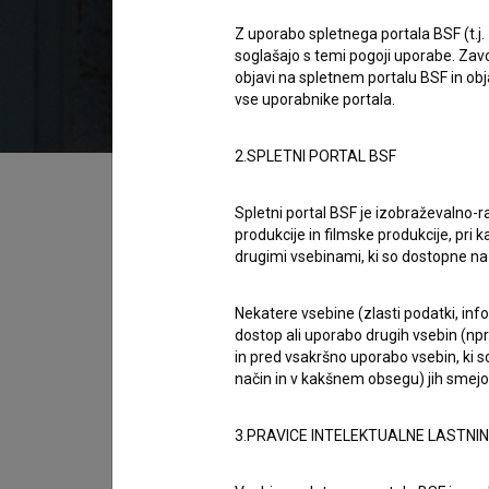
2023
Slovenija
Z uporabo spletnega portala BSF (t.j.
soglašajo s temi pogoji uporabe. Zavo
objavi na spletnem portalu BSF in o
vse uporabnike portala.
2.SPLETNI PORTAL BSF
Kazalo
Spletni portal BSF je izobraževalno-
produkcije in filmske produkcije, pri ka
Sinopsis
drugimi vsebinami, ki so dostopne 
080 je slovenski igrani video spot. Nastopaj
opredeljen kot glasbeni. Režiserka je
Iza Mla
Nekatere vsebine (zlasti podatki, inf
dostop ali uporabo drugih vsebin (npr.
in pred vsakršno uporabo vsebin, ki s
Režija
način in v kakšnem obsegu) jih smejo 
Iza Mlakar
zasedba
3.PRAVICE INTELEKTUALNE LASTNI
Urh Mlakar
,
Rok Mlinar (I)
,
Aljaž Pečak