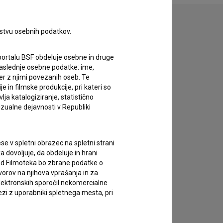
rstvu osebnih podatkov.
zivov.
portalu BSF obdeluje osebne in druge
za naslednje osebne podatke: ime,
ter z njimi povezanih oseb. Te
in filmske produkcije, pri kateri so
ja katalogiziranje, statistično
izualne dejavnosti v Republiki
e v spletni obrazec na spletni strani
 dovoljuje, da obdeluje in hrani
vod Filmoteka bo zbrane podatke o
vorov na njihova vprašanja in za
lektronskih sporočil nekomercialne
zi z uporabniki spletnega mesta, pri