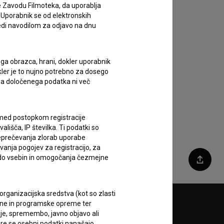
e Zavodu Filmoteka, da uporablja
 Uporabnik se od elektronskih
ledi navodilom za odjavo na dnu
ega obrazca, hrani, dokler uporabnik
okler je to nujno potrebno za dosego
o da določenega podatka ni več
c med postopkom registracije
lišča, IP številka. Ti podatki so
reprečevanja zlorab uporabe
vanja pogojev za registracijo, za
 do vsebin in omogočanja čezmejne
Deli
rganizacijska sredstva (kot so zlasti
ojne in programske opreme ter
Sledite nam na:
je, spremembo, javno objavo ali
re se osebni podatki nanašajo.