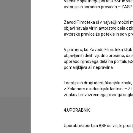
Vsebine spletnega portala BSF in vs
Nagrade
avtorski in sorodnih pravicah – ZASP (U
1 nagrada
Zavod Filmoteka si v največji možni m
objavi navaja vir in avtorstvo dela oz
avtorske pravice že potekle in so v p
Galerija
(1)
V primeru, ko Zavodu Filmoteka kljub
objavljenih delih vljudno prosimo, da
uporabo njihovega dela na portalu BS
pomanjkljiva ali nepravilna.
Logotipi in drugi identifikacijski zna
z Zakonom o industrijski lastnini – ZIL
znakov brez izrecnega pisnega soglasj
4.UPORABNIKI
Uporabniki portala BSF so vsi, ki pros