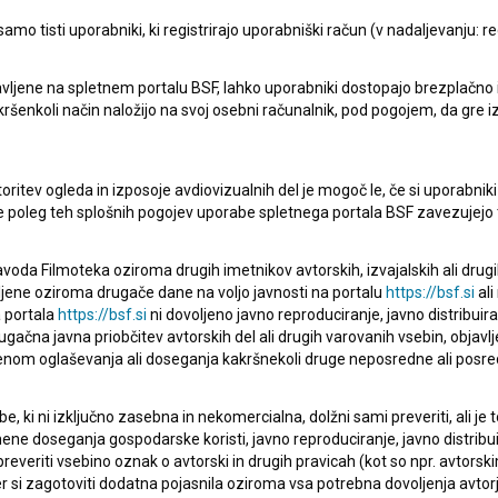
mo tisti uporabniki, ki registrirajo uporabniški račun (v nadaljevanju: reg
vljene na spletnem portalu BSF, lahko uporabniki dostopajo brezplačno in 
 kakršenkoli način naložijo na svoj osebni računalnik, pod pogojem, da gre 
oritev ogleda in izposoje avdiovizualnih del je mogoč le, če si uporabniki 
ke poleg teh splošnih pogojev uporabe spletnega portala BSF zavezujejo 
Mrfy ~ Najlepše bitje (2023)
glasbeni
voda Filmoteka oziroma drugih imetnikov avtorskih, izvajalskih ali drug
ljene oziroma drugače dane na voljo javnosti na portalu
https://bsf.si
ali
 portala
https://bsf.si
ni dovoljeno javno reproduciranje, javno distribuir
ugačna javna priobčitev avtorskih del ali drugih varovanih vsebin, objavlj
nom oglaševanja ali doseganja kakršnekoli druge neposredne ali posre
, ki ni izključno zasebna in nekomercialna, dolžni sami preveriti, ali je
ne doseganja gospodarske koristi, javno reproduciranje, javno distribuir
everiti vsebino oznak o avtorski in drugih pravicah (kot so npr. avtorsk
r si zagotoviti dodatna pojasnila oziroma vsa potrebna dovoljenja avtorj