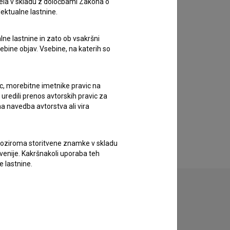
ela v skladu z določbami Zakona o
lektualne lastnine.
lne lastnine in zato ob vsakršni
sebine objav. Vsebine, na katerih so
ic, morebitne imetnike pravic na
uredili prenos avtorskih pravic za
a navedba avtorstva ali vira
vne oziroma storitvene znamke v skladu
lovenije. Kakršnakoli uporaba teh
e lastnine.