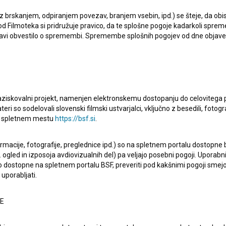
 z brskanjem, odpiranjem povezav, branjem vsebin, ipd.) se šteje, da obis
d Filmoteka si pridružuje pravico, da te splošne pogoje kadarkoli sprem
bjavi obvestilo o spremembi. Spremembe splošnih pogojev od dne objav
raziskovalni projekt, namenjen elektronskemu dostopanju do celovitega 
teri so sodelovali slovenski filmski ustvarjalci, vključno z besedili, fotogr
na spletnem mestu
https://bsf.si
.
o
Urh Mlakar
,
Rok Mlinar (I)
,
Aljaž Pečak
. Žanrsko je
kar
. Prejel je 1 nagrado.
ormacije, fotografije, preglednice ipd.) so na spletnem portalu dostopne
 ogled in izposoja avdiovizualnih del) pa veljajo posebni pogoji. Uporabn
o dostopne na spletnem portalu BSF, preveriti pod kakšnimi pogoji smejo
uporabljati.
NE