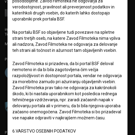
posodobljene. Zavod Filmoteka ne odgovarja za
v7.151.0
verodostojnost, pravilnost ali preverjenost podatkov in
katerihkoli drugih vsebin, do katerih lahko dostopajo
uporabniki prek portala BSF.
info@filmoteka.si
Na portalu BSF so objavljene tudi povezave na spletne
Tehnična pomoč: podpora@bsf.si
strani tretjih oseb, na katere Zavod Filmoteka nima vpliva
Mednarodna številka ISSN 2670-787X
ali nadzora, Zavod Filmoteka ne odgovarja za delovanje
teh strani ali točnost in ažurnost tam objavljenih vsebin.
Projekt sofinancira:
Zavod Filmoteka si prizadeva, da bi portal BSF deloval
nemoteno in da bi bila zagotovljena čim večja
razpoložljivost in dostopnost portala, vendar ne odgovarja
za morebitno zamudo pri ažuriranju objavljenih vsebin.
Zavod Filmoteka prav tako ne odgovarja za kakršnokoli
škodo, ki bi nastala uporabnikom kot posledica rednega
tehničnega vzdrževanja, npr. zaradi začasnih napak v
delovanju portala ali v primeru, da bi bila njegova uporaba
začasno onemogočena. Zavod Filmoteka si bo prizadeval
vse napake odpraviti v najkrajšem možnem času.
6.VARSTVO OSEBNIH PODATKOV
PARTNERJI