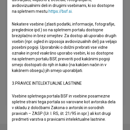
avdiovizualnimi deli in drugimi vsebinami, ki so dostopne
na spletnem mestu
https://bsf.si
.
Nekatere vsebine (zlasti podatki, informacije, fotografije,
preglednice ipd.) so na spletnem portalu dostopne
brezplačno in brez omejitev. Za dostop ali uporabo drugih
vsebin (npr. ogled in izposoja avdiovizualnih del) pa veljajo
posebni pogoji. Uporabniki o dolžni prebrati vse vidne
oznake in pred vsakršno uporabo vsebin, ki so dostopne
na spletnem portalu BSF, preveriti pod kakšnimi pogoji
smejo dostopati do njih in kako (na kakšen način in v
kakšnem obsegu) jih smejo uporabljati.
3.PRAVICE INTELEKTUALNE LASTNINE
Vsebine spletnega portala BSF in vsebine posamezne
spletne strani tega portala so varovane kot avtorska dela
v skladu z določbami Zakona o avtorski in sorodnih
pravicah – ZASP (Ur. l. RS, št. 21/95 in spr.) ali kot drugi
predmeti varstva s pravicami intelektualne lastnine.