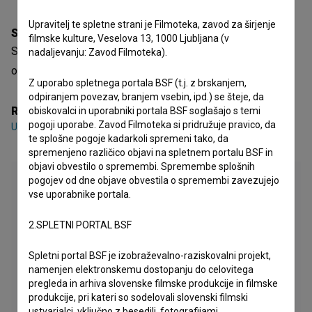
Upravitelj te spletne strani je Filmoteka, zavod za širjenje
Sinopsis
filmske kulture, Veselova 13, 1000 Ljubljana (v
Someone je slovenski igrani video spot. Žanrsko je
nadaljevanju: Zavod Filmoteka).
opredeljen kot glasbeni. Režiserka je
Urška Djukić
.
Z uporabo spletnega portala BSF (t.j. z brskanjem,
odpiranjem povezav, branjem vsebin, ipd.) se šteje, da
Režija
obiskovalci in uporabniki portala BSF soglašajo s temi
pogoji uporabe. Zavod Filmoteka si pridružuje pravico, da
Urška Djukić
te splošne pogoje kadarkoli spremeni tako, da
spremenjeno različico objavi na spletnem portalu BSF in
objavi obvestilo o spremembi. Spremembe splošnih
pogojev od dne objave obvestila o spremembi zavezujejo
vse uporabnike portala.
2.SPLETNI PORTAL BSF
Spletni portal BSF je izobraževalno-raziskovalni projekt,
namenjen elektronskemu dostopanju do celovitega
pregleda in arhiva slovenske filmske produkcije in filmske
produkcije, pri kateri so sodelovali slovenski filmski
ustvarjalci, vključno z besedili, fotografijami,