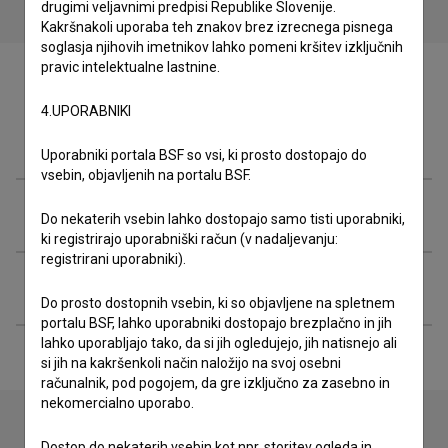
drugimi veljavnimi predpisi Republike Slovenije.
Kakršnakoli uporaba teh znakov brez izrecnega pisnega
soglasja njihovih imetnikov lahko pomeni kršitev izključnih
pravic intelektualne lastnine.
4.UPORABNIKI
Ekipa
Uporabniki portala BSF so vsi, ki prosto dostopajo do
vsebin, objavljenih na portalu BSF.
Organizacije
Do nekaterih vsebin lahko dostopajo samo tisti uporabniki,
ki registrirajo uporabniški račun (v nadaljevanju:
registrirani uporabniki).
Razširjeni podatki
Do prosto dostopnih vsebin, ki so objavljene na spletnem
portalu BSF, lahko uporabniki dostopajo brezplačno in jih
lahko uporabljajo tako, da si jih ogledujejo, jih natisnejo ali
si jih na kakršenkoli način naložijo na svoj osebni
računalnik, pod pogojem, da gre izključno za zasebno in
nekomercialno uporabo.
Dostop do nekaterih vsebin kot npr. storitev ogleda in