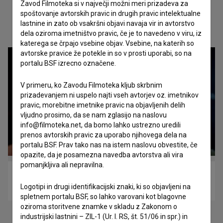
Zavod Filmoteka si v največji možni meri prizadeva za
spoštovanje avtorskih pravic in drugih pravic intelektualne
lastnine in zato ob vsakršni objavi navaja vir in avtorstvo
Oglejte si
dela oziroma imetništvo pravic, če je to navedeno v viru, iz
katerega se črpajo vsebine objav. Vsebine, na katerih so
avtorske pravice že potekle in so v prosti uporabi, so na
portalu BSF izrecno označene.
V primeru, ko Zavodu Filmoteka kljub skrbnim
prizadevanjem ni uspelo najti vseh avtorjev oz. imetnikov
pravic, morebitne imetnike pravic na objavljenih delih
vljudno prosimo, da se nam zglasijo na naslovu
info@filmoteka.net, da bomo lahko ustrezno uredili
prenos avtorskih pravic za uporabo njihovega dela na
portalu BSF. Prav tako nas na istem naslovu obvestite, če
opazite, da je posamezna navedba avtorstva ali vira
pomanjkljiva ali nepravilna.
Alternativa (2021)
Logotipi in drugi identifikacijski znaki, ki so objavljeni na
drama, glasbeni
spletnem portalu BSF, so lahko varovani kot blagovne
oziroma storitvene znamke v skladu z Zakonom o
industrijski lastnini – ZIL-1 (Ur. l. RS, št. 51/06 in spr.) in