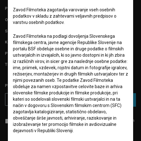
POGOJI UPORABE
Zavod Filmoteka zagotavlja varovanje vseh osebnih
podatkov v skladu z zahtevami veljavnih predpisov o
O PROJEKTU
varstvu osebnih podatkov.
STATISTIKA
Zavod Filmoteka na podlagi dovoljenja Slovenskega
KONTAKT
filmskega centra, javne agencije Republike Slovenije na
portalu BSF obdeluje osebne in druge podatke o filmskih
POGOSTA VPRAŠANJA
ustvarjalcih in izvajalcih, ki so javno dostopni in ki jih zbira
iz različnih virov, in sicer gre za naslednje osebne podatke:
TEST FUNKCIONALNOSTI
ime, priimek, vzdevek, rojstni datum in fotografije igralcev,
režiserjev, montažerjev in drugih filmskih ustvarjalcev ter z
njimi povezanih oseb. Te podatke Zavod Filmoteka
PRIJAVITE SE NA BSF NOVIČNIK:
obdeluje za namen vzpostavitve celovite baze in arhiva
slovenske filmske produkcije in filmske produkcije, pri
kateri so sodelovali slovenski filmski ustvarjalci in na ta
PRIJAVA
način v dogovoru s Slovenskim filmskim centrom (SFC)
zagotavlja katalogiziranje, statistično obdelavo,
obveščanje širše javnosti, arhiviranje, raziskovanje in
Sprejemam
splošne pogoje
in dajem
soglasje
za zbiranje, hrambo in
izobraževanje ter promocijo filmske in avdiovizualne
obdelavo osebnih podatkov.
dejavnosti v Republiki Sloveniji.