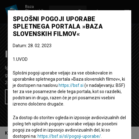
VPIŠI SE
EN
SPLOŠNI POGOJI UPORABE
SPLETNEGA PORTALA »BAZA
SLOVENSKIH FILMOV«
Datum: 28. 02. 2023
In Between ~ Someone
1.UVOD
Igrani video spot
5' 2''
Splošni pogoji uporabe veljajo za vse obiskovalce in
glasbeni
uporabnike spletnega portala »Baza slovenskih filmov«, ki
2013
Slovenija
je dostopen na naslovu
https://bsf.si
(v nadaljevanju: BSF)
ter za vse posamezne dele tega portala, kot so razdelki,
Želim si ogledati ta film
podstrani in drugo, razen če je pri posamezni vsebini
izrecno določeno drugače.
Za dostop do storitev ogleda in izposoje avdiovizualnih del
poleg teh splošnih pogojev uporabe veljajo še posebni
pogoji za ogled in izposojo avdiovizualnih del, ki so
Kazalo
dostopni na:
https://bsf.si/sl/pogoji-uporabe/
.