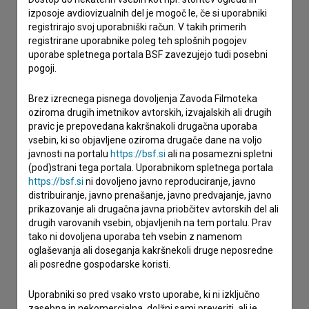
Stik z uredništvom
izposoje avdiovizualnih del je mogoč le, če si uporabniki
registrirajo svoj uporabniški račun. V takih primerih
Spoštovani, s pomočjo spodnjega obrazca lahko stopite v
registrirane uporabnike poleg teh splošnih pogojev
stik z uredništvom Baze slovenskih filmov. Veseli bomo vaših
uporabe spletnega portala BSF zavezujejo tudi posebni
odzivov.
pogoji.
imam vprašanje
Brez izrecnega pisnega dovoljenja Zavoda Filmoteka
oziroma drugih imetnikov avtorskih, izvajalskih ali drugih
prijavljam napako
pravic je prepovedana kakršnakoli drugačna uporaba
želim dodati podatke
vsebin, ki so objavljene oziroma drugače dane na voljo
javnosti na portalu
https://bsf.si
ali na posamezni spletni
drugo
(pod)strani tega portala. Uporabnikom spletnega portala
https://bsf.si
ni dovoljeno javno reproduciranje, javno
distribuiranje, javno prenašanje, javno predvajanje, javno
prikazovanje ali drugačna javna priobčitev avtorskih del ali
drugih varovanih vsebin, objavljenih na tem portalu. Prav
tako ni dovoljena uporaba teh vsebin z namenom
oglaševanja ali doseganja kakršnekoli druge neposredne
ali posredne gospodarske koristi.
Uporabniki so pred vsako vrsto uporabe, ki ni izključno
zasebna in nekomercialna, dolžni sami preveriti, ali je