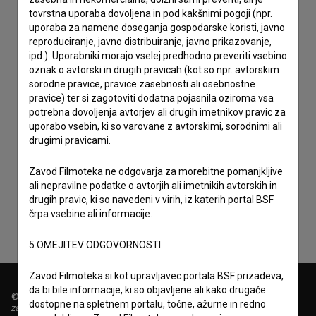
tovrstna uporaba dovoljena in pod kakšnimi pogoji (npr.
uporaba za namene doseganja gospodarske koristi, javno
reproduciranje, javno distribuiranje, javno prikazovanje,
ipd.). Uporabniki morajo vselej predhodno preveriti vsebino
oznak o avtorski in drugih pravicah (kot so npr. avtorskim
sorodne pravice, pravice zasebnosti ali osebnostne
pravice) ter si zagotoviti dodatna pojasnila oziroma vsa
potrebna dovoljenja avtorjev ali drugih imetnikov pravic za
uporabo vsebin, ki so varovane z avtorskimi, sorodnimi ali
drugimi pravicami.
Sprejemam
splošne pogoje
in dajem
soglasje
za
Zavod Filmoteka ne odgovarja za morebitne pomanjkljive
zbiranje, hrambo in obdelavo osebnih podatkov.
ali nepravilne podatke o avtorjih ali imetnikih avtorskih in
drugih pravic, ki so navedeni v virih, iz katerih portal BSF
črpa vsebine ali informacije.
5.OMEJITEV ODGOVORNOSTI
Zavod Filmoteka si kot upravljavec portala BSF prizadeva,
da bi bile informacije, ki so objavljene ali kako drugače
© 2018-2026, Filmoteka,
dostopne na spletnem portalu, točne, ažurne in redno
zavod za širjenje filmske kulture