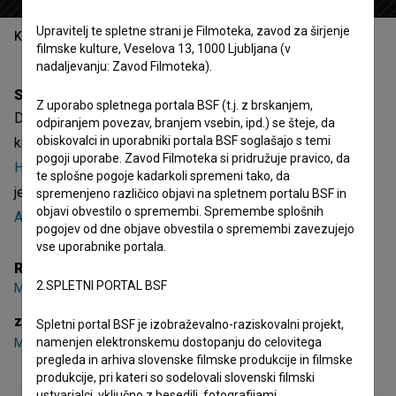
Upravitelj te spletne strani je Filmoteka, zavod za širjenje
Kazalo
filmske kulture, Veselova 13, 1000 Ljubljana (v
nadaljevanju: Zavod Filmoteka).
Sinopsis
Z uporabo spletnega portala BSF (t.j. z brskanjem,
DEAD FATHER, Kam je odšel naš Veliki Oče? je slovenska
odpiranjem povezav, branjem vsebin, ipd.) se šteje, da
obiskovalci in uporabniki portala BSF soglašajo s temi
kratka TV igra. Nastopajo
Meta Černe
,
Anja Drnovšek
,
Sara
pogoji uporabe. Zavod Filmoteka si pridružuje pravico, da
Himelrajh
. Žanrsko je opredeljena kot TV drama. Režiserka
te splošne pogoje kadarkoli spremeni tako, da
je
Mina Bergant
. Nastala je v produkciji
UL AGRFT -
spremenjeno različico objavi na spletnem portalu BSF in
objavi obvestilo o spremembi. Spremembe splošnih
Akademija za gledališče, radio, film in televizijo
.
pogojev od dne objave obvestila o spremembi zavezujejo
vse uporabnike portala.
Režija
2.SPLETNI PORTAL BSF
Mina Bergant
zasedba
Spletni portal BSF je izobraževalno-raziskovalni projekt,
namenjen elektronskemu dostopanju do celovitega
Meta Černe
,
Anja Drnovšek
,
Sara Himelrajh
pregleda in arhiva slovenske filmske produkcije in filmske
produkcije, pri kateri so sodelovali slovenski filmski
ustvarjalci, vključno z besedili, fotografijami,