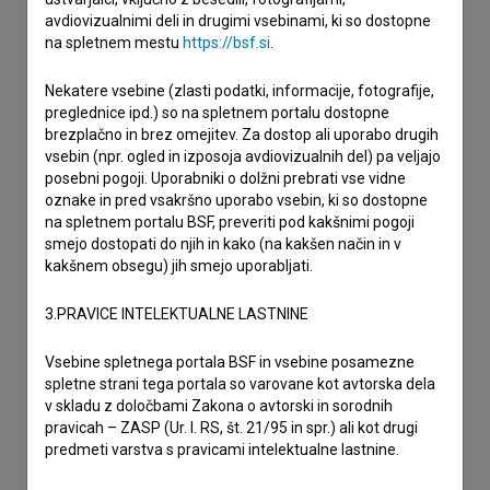
avdiovizualnimi deli in drugimi vsebinami, ki so dostopne
na spletnem mestu
https://bsf.si
.
Nekatere vsebine (zlasti podatki, informacije, fotografije,
preglednice ipd.) so na spletnem portalu dostopne
brezplačno in brez omejitev. Za dostop ali uporabo drugih
vsebin (npr. ogled in izposoja avdiovizualnih del) pa veljajo
posebni pogoji. Uporabniki o dolžni prebrati vse vidne
oznake in pred vsakršno uporabo vsebin, ki so dostopne
na spletnem portalu BSF, preveriti pod kakšnimi pogoji
smejo dostopati do njih in kako (na kakšen način in v
kakšnem obsegu) jih smejo uporabljati.
3.PRAVICE INTELEKTUALNE LASTNINE
Vsebine spletnega portala BSF in vsebine posamezne
spletne strani tega portala so varovane kot avtorska dela
v skladu z določbami Zakona o avtorski in sorodnih
pravicah – ZASP (Ur. l. RS, št. 21/95 in spr.) ali kot drugi
predmeti varstva s pravicami intelektualne lastnine.