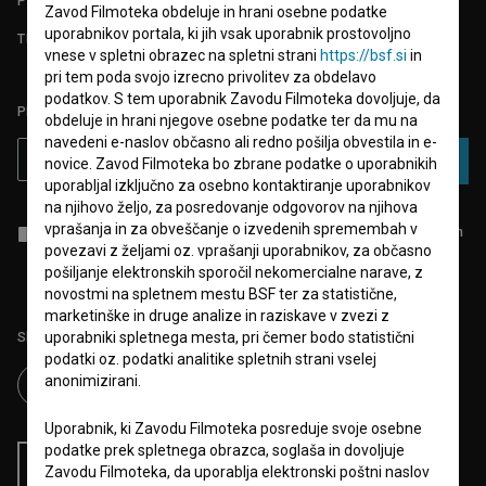
POGOSTA VPRAŠANJA
Zavod Filmoteka obdeluje in hrani osebne podatke
uporabnikov portala, ki jih vsak uporabnik prostovoljno
TEST FUNKCIONALNOSTI
vnese v spletni obrazec na spletni strani
https://bsf.si
in
pri tem poda svojo izrecno privolitev za obdelavo
podatkov. S tem uporabnik Zavodu Filmoteka dovoljuje, da
PRIJAVITE SE NA BSF NOVIČNIK:
obdeluje in hrani njegove osebne podatke ter da mu na
navedeni e-naslov občasno ali redno pošilja obvestila in e-
PRIJAVA
novice. Zavod Filmoteka bo zbrane podatke o uporabnikih
uporabljal izključno za osebno kontaktiranje uporabnikov
na njihovo željo, za posredovanje odgovorov na njihova
vprašanja in za obveščanje o izvedenih spremembah v
Sprejemam
splošne pogoje
in dajem
soglasje
za zbiranje, hrambo in
obdelavo osebnih podatkov.
povezavi z željami oz. vprašanji uporabnikov, za občasno
pošiljanje elektronskih sporočil nekomercialne narave, z
novostmi na spletnem mestu BSF ter za statistične,
marketinške in druge analize in raziskave v zvezi z
Sledite nam na:
uporabniki spletnega mesta, pri čemer bodo statistični
podatki oz. podatki analitike spletnih strani vselej
anonimizirani.
Uporabnik, ki Zavodu Filmoteka posreduje svoje osebne
podatke prek spletnega obrazca, soglaša in dovoljuje
RSS novice
RSS dogodki
Zavodu Filmoteka, da uporablja elektronski poštni naslov