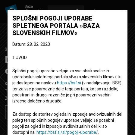
VPIŠI SE
EN
SPLOŠNI POGOJI UPORABE
SPLETNEGA PORTALA »BAZA
SLOVENSKIH FILMOV«
Datum: 28. 02. 2023
ŠTUDIJSKI PROJEKT
DEAD FATHER, Kam je
1.UVOD
odšel naš Veliki Oče?
Splošni pogoji uporabe veljajo za vse obiskovalce in
uporabnike spletnega portala »Baza slovenskih filmov«, ki
je dostopen na naslovu
https://bsf.si
(v nadaljevanju: BSF)
Kratka TV igra
39' 52''
ter za vse posamezne dele tega portala, kot so razdelki,
TV drama
podstrani in drugo, razen če je pri posamezni vsebini
2012
Slovenija
izrecno določeno drugače.
Želim si ogledati ta film
Za dostop do storitev ogleda in izposoje avdiovizualnih del
poleg teh splošnih pogojev uporabe veljajo še posebni
pogoji za ogled in izposojo avdiovizualnih del, ki so
dostopni na:
https://bsf.si/sl/pogoji-uporabe/
.