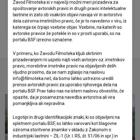
Zavod Filmoteka si v največji možni meri prizadeva za
spoštovanje avtorskih pravic in drugih pravic intelektualne
lastnine in zato ob vsakršni objavi navaja vir in avtorstvo
dela oziroma imetništvo pravic, če je to navedeno v viru, iz
katerega se črpajo vsebine objav. Vsebine, na katerih so
avtorske pravice že potekle in so v prosti uporabi, so na
portalu BSF izrecno označene.
V primeru, ko Zavodu Filmoteka kljub skrbnim
prizadevanjem ni uspelo najti vseh avtorjev oz. imetnikov
pravic, morebitne imetnike pravic na objavljenih delih
vljudno prosimo, da se nam zglasijo na naslovu
info@filmoteka.net, da bomo lahko ustrezno uredili
Oglejte si
prenos avtorskih pravic za uporabo njihovega dela na
portalu BSF. Prav tako nas na istem naslovu obvestite, če
opazite, da je posamezna navedba avtorstva ali vira
pomanjkljiva ali nepravilna.
Logotipi in drugi identifikacijski znaki, ki so objavljeni na
spletnem portalu BSF, so lahko varovani kot blagovne
oziroma storitvene znamke v skladu z Zakonom o
industrijski lastnini – ZIL-1 (Ur. l. RS, št. 51/06 in spr.) in