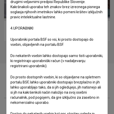
drugimi veljavnimi predpisi Republike Slovenije.
Kakršnakoli uporaba teh znakov brez izrecnega pisnega
soglasja njihovih imetnikov lahko pomeni kršitev izključnih
pravic intelektualne lastnine.
Ivan (2017)
4.UPORABNIKI
drama
Uporabniki portala BSF so vsi, ki prosto dostopajo do
vsebin, objavljenih na portalu BSF.
Do nekaterih vsebin lahko dostopajo samo tisti uporabniki,
ki registrirajo uporabniški račun (v nadaljevanju:
registrirani uporabniki).
Do prosto dostopnih vsebin, ki so objavljene na spletnem
portalu BSF, lahko uporabniki dostopajo brezplačno in jih
Zasedba
lahko uporabljajo tako, da si jih ogledujejo, jih natisnejo ali
si jih na kakršenkoli način naložijo na svoj osebni
računalnik, pod pogojem, da gre izključno za zasebno in
nekomercialno uporabo.
Ekipa
Dostop do nekaterih vsebin kot npr. storitev ogleda in