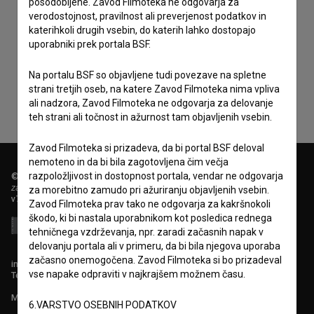
posodobljene. Zavod Filmoteka ne odgovarja za
verodostojnost, pravilnost ali preverjenost podatkov in
katerihkoli drugih vsebin, do katerih lahko dostopajo
Sprejemam
splošne pogoje
in dajem
soglasje
za
uporabniki prek portala BSF.
zbiranje, hrambo in obdelavo osebnih podatkov.
Na portalu BSF so objavljene tudi povezave na spletne
strani tretjih oseb, na katere Zavod Filmoteka nima vpliva
ali nadzora, Zavod Filmoteka ne odgovarja za delovanje
teh strani ali točnost in ažurnost tam objavljenih vsebin.
Zavod Filmoteka si prizadeva, da bi portal BSF deloval
nemoteno in da bi bila zagotovljena čim večja
razpoložljivost in dostopnost portala, vendar ne odgovarja
© 2018-2026, Filmoteka,
zavod za širjenje filmske kulture
za morebitno zamudo pri ažuriranju objavljenih vsebin.
v7.151.0
Zavod Filmoteka prav tako ne odgovarja za kakršnokoli
škodo, ki bi nastala uporabnikom kot posledica rednega
tehničnega vzdrževanja, npr. zaradi začasnih napak v
delovanju portala ali v primeru, da bi bila njegova uporaba
začasno onemogočena. Zavod Filmoteka si bo prizadeval
info@filmoteka.si
vse napake odpraviti v najkrajšem možnem času.
Tehnična pomoč: podpora@bsf.si
Mednarodna številka ISSN 2670-787X
6.VARSTVO OSEBNIH PODATKOV