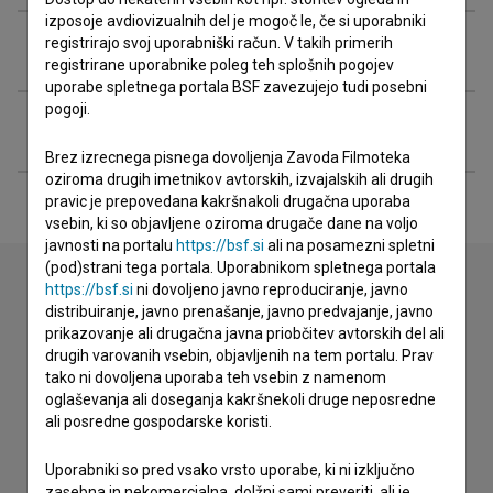
izposoje avdiovizualnih del je mogoč le, če si uporabniki
registrirajo svoj uporabniški račun. V takih primerih
Organizacije
registrirane uporabnike poleg teh splošnih pogojev
uporabe spletnega portala BSF zavezujejo tudi posebni
pogoji.
Razširjeni podatki
Brez izrecnega pisnega dovoljenja Zavoda Filmoteka
oziroma drugih imetnikov avtorskih, izvajalskih ali drugih
pravic je prepovedana kakršnakoli drugačna uporaba
vsebin, ki so objavljene oziroma drugače dane na voljo
javnosti na portalu
https://bsf.si
ali na posamezni spletni
(pod)strani tega portala. Uporabnikom spletnega portala
https://bsf.si
ni dovoljeno javno reproduciranje, javno
distribuiranje, javno prenašanje, javno predvajanje, javno
Stik z uredništvom
prikazovanje ali drugačna javna priobčitev avtorskih del ali
drugih varovanih vsebin, objavljenih na tem portalu. Prav
Spoštovani, s pomočjo spodnjega obrazca lahko stopite v
tako ni dovoljena uporaba teh vsebin z namenom
stik z uredništvom Baze slovenskih filmov. Veseli bomo vaših
oglaševanja ali doseganja kakršnekoli druge neposredne
odzivov.
ali posredne gospodarske koristi.
imam vprašanje
Uporabniki so pred vsako vrsto uporabe, ki ni izključno
zasebna in nekomercialna, dolžni sami preveriti, ali je