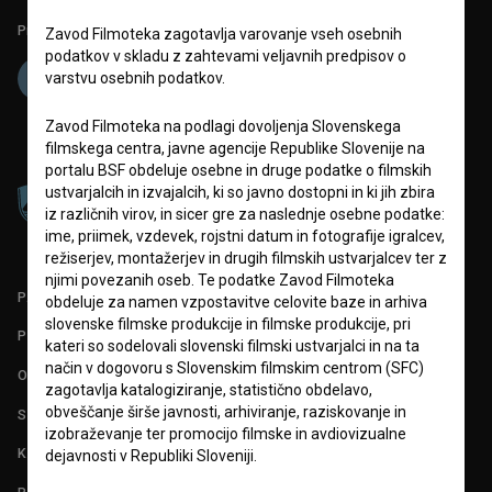
Projekt sofinancira:
Zavod Filmoteka zagotavlja varovanje vseh osebnih
podatkov v skladu z zahtevami veljavnih predpisov o
varstvu osebnih podatkov.
Zavod Filmoteka na podlagi dovoljenja Slovenskega
filmskega centra, javne agencije Republike Slovenije na
portalu BSF obdeluje osebne in druge podatke o filmskih
ustvarjalcih in izvajalcih, ki so javno dostopni in ki jih zbira
iz različnih virov, in sicer gre za naslednje osebne podatke:
ime, priimek, vzdevek, rojstni datum in fotografije igralcev,
režiserjev, montažerjev in drugih filmskih ustvarjalcev ter z
njimi povezanih oseb. Te podatke Zavod Filmoteka
PARTNERJI
obdeluje za namen vzpostavitve celovite baze in arhiva
slovenske filmske produkcije in filmske produkcije, pri
POGOJI UPORABE
kateri so sodelovali slovenski filmski ustvarjalci in na ta
način v dogovoru s Slovenskim filmskim centrom (SFC)
O PROJEKTU
zagotavlja katalogiziranje, statistično obdelavo,
obveščanje širše javnosti, arhiviranje, raziskovanje in
STATISTIKA
izobraževanje ter promocijo filmske in avdiovizualne
KONTAKT
dejavnosti v Republiki Sloveniji.