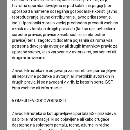
prijavljam napako
tovrstna uporaba dovoljena in pod kakšnimi pogoji (npr.
želim dodati podatke
uporaba za namene doseganja gospodarske koristi, javno
drugo
reproduciranje, javno distribuiranje, javno prikazovanje,
ipd.). Uporabniki morajo vselej predhodno preveriti vsebino
oznak o avtorski in drugih pravicah (kot so npr. avtorskim
sorodne pravice, pravice zasebnosti ali osebnostne
pravice) ter si zagotoviti dodatna pojasnila oziroma vsa
potrebna dovoljenja avtorjev ali drugih imetnikov pravic za
uporabo vsebin, ki so varovane z avtorskimi, sorodnimi ali
drugimi pravicami.
Zavod Filmoteka ne odgovarja za morebitne pomanjkljive
ali nepravilne podatke o avtorjih ali imetnikih avtorskih in
drugih pravic, ki so navedeni v virih, iz katerih portal BSF
črpa vsebine ali informacije.
5.OMEJITEV ODGOVORNOSTI
Zavod Filmoteka si kot upravljavec portala BSF prizadeva,
da bi bile informacije, ki so objavljene ali kako drugače
dostopne na spletnem portalu, točne, ažurne in redno