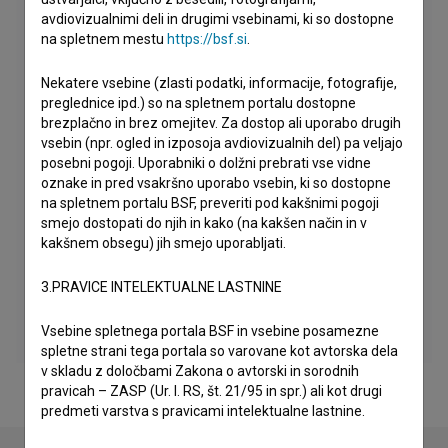
avdiovizualnimi deli in drugimi vsebinami, ki so dostopne
na spletnem mestu
https://bsf.si
.
Nekatere vsebine (zlasti podatki, informacije, fotografije,
preglednice ipd.) so na spletnem portalu dostopne
brezplačno in brez omejitev. Za dostop ali uporabo drugih
vsebin (npr. ogled in izposoja avdiovizualnih del) pa veljajo
posebni pogoji. Uporabniki o dolžni prebrati vse vidne
oznake in pred vsakršno uporabo vsebin, ki so dostopne
na spletnem portalu BSF, preveriti pod kakšnimi pogoji
smejo dostopati do njih in kako (na kakšen način in v
kakšnem obsegu) jih smejo uporabljati.
3.PRAVICE INTELEKTUALNE LASTNINE
Vsebine spletnega portala BSF in vsebine posamezne
spletne strani tega portala so varovane kot avtorska dela
v skladu z določbami Zakona o avtorski in sorodnih
pravicah – ZASP (Ur. l. RS, št. 21/95 in spr.) ali kot drugi
predmeti varstva s pravicami intelektualne lastnine.