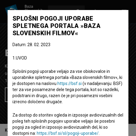
VPIŠI SE
EN
SPLOŠNI POGOJI UPORABE
SPLETNEGA PORTALA »BAZA
SLOVENSKIH FILMOV«
Datum: 28. 02. 2023
Brihtne buče
1.UVOD
Kratki animirani film
8'
Splošni pogoji uporabe veljajo za vse obiskovalce in
otroški
uporabnike spletnega portala »Baza slovenskih filmov«, ki
1957
Jugoslavija (Slovenija)
je dostopen na naslovu
https://bsf.si
(v nadaljevanju: BSF)
ter za vse posamezne dele tega portala, kot so razdelki,
Želim si ogledati ta film
podstrani in drugo, razen če je pri posamezni vsebini
izrecno določeno drugače.
Za dostop do storitev ogleda in izposoje avdiovizualnih del
poleg teh splošnih pogojev uporabe veljajo še posebni
pogoji za ogled in izposojo avdiovizualnih del, ki so
Kazalo
dostopni na:
https://bsf.si/sl/pogoji-uporabe/
.