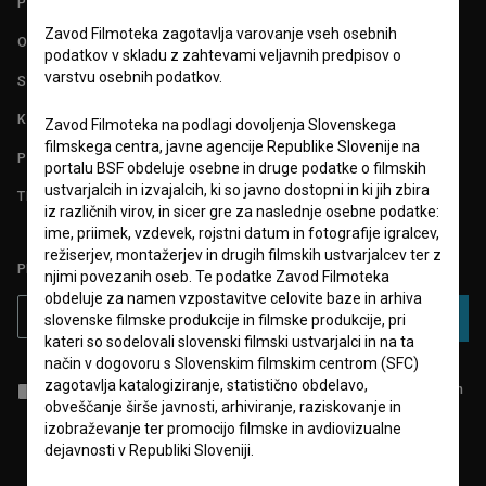
POGOJI UPORABE
Zavod Filmoteka zagotavlja varovanje vseh osebnih
O PROJEKTU
podatkov v skladu z zahtevami veljavnih predpisov o
varstvu osebnih podatkov.
STATISTIKA
KONTAKT
Zavod Filmoteka na podlagi dovoljenja Slovenskega
filmskega centra, javne agencije Republike Slovenije na
POGOSTA VPRAŠANJA
portalu BSF obdeluje osebne in druge podatke o filmskih
ustvarjalcih in izvajalcih, ki so javno dostopni in ki jih zbira
TEST FUNKCIONALNOSTI
iz različnih virov, in sicer gre za naslednje osebne podatke:
ime, priimek, vzdevek, rojstni datum in fotografije igralcev,
režiserjev, montažerjev in drugih filmskih ustvarjalcev ter z
PRIJAVITE SE NA BSF NOVIČNIK:
njimi povezanih oseb. Te podatke Zavod Filmoteka
obdeluje za namen vzpostavitve celovite baze in arhiva
PRIJAVA
slovenske filmske produkcije in filmske produkcije, pri
kateri so sodelovali slovenski filmski ustvarjalci in na ta
način v dogovoru s Slovenskim filmskim centrom (SFC)
zagotavlja katalogiziranje, statistično obdelavo,
Sprejemam
splošne pogoje
in dajem
soglasje
za zbiranje, hrambo in
obveščanje širše javnosti, arhiviranje, raziskovanje in
obdelavo osebnih podatkov.
izobraževanje ter promocijo filmske in avdiovizualne
dejavnosti v Republiki Sloveniji.