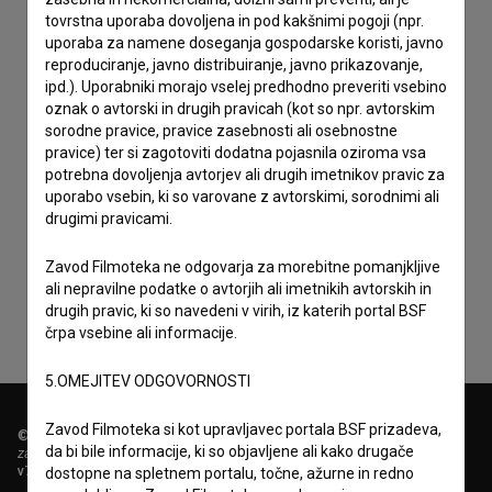
tovrstna uporaba dovoljena in pod kakšnimi pogoji (npr.
uporaba za namene doseganja gospodarske koristi, javno
reproduciranje, javno distribuiranje, javno prikazovanje,
ipd.). Uporabniki morajo vselej predhodno preveriti vsebino
oznak o avtorski in drugih pravicah (kot so npr. avtorskim
sorodne pravice, pravice zasebnosti ali osebnostne
pravice) ter si zagotoviti dodatna pojasnila oziroma vsa
potrebna dovoljenja avtorjev ali drugih imetnikov pravic za
uporabo vsebin, ki so varovane z avtorskimi, sorodnimi ali
Sprejemam
splošne pogoje
in dajem
soglasje
za
drugimi pravicami.
zbiranje, hrambo in obdelavo osebnih podatkov.
Zavod Filmoteka ne odgovarja za morebitne pomanjkljive
ali nepravilne podatke o avtorjih ali imetnikih avtorskih in
drugih pravic, ki so navedeni v virih, iz katerih portal BSF
črpa vsebine ali informacije.
5.OMEJITEV ODGOVORNOSTI
Zavod Filmoteka si kot upravljavec portala BSF prizadeva,
© 2018-2026, Filmoteka,
da bi bile informacije, ki so objavljene ali kako drugače
zavod za širjenje filmske kulture
v7.151.0
dostopne na spletnem portalu, točne, ažurne in redno