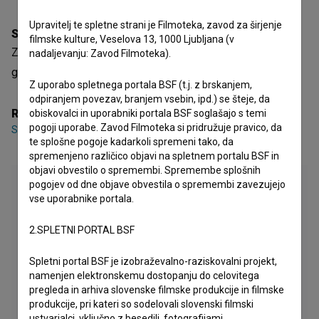
Upravitelj te spletne strani je Filmoteka, zavod za širjenje
Sinopsis
filmske kulture, Veselova 13, 1000 Ljubljana (v
Zgodba o nespretnih kmetih, ki naredijo vse narobe, in o
nadaljevanju: Zavod Filmoteka).
gasilcih, ki niso nič boljši.
Z uporabo spletnega portala BSF (t.j. z brskanjem,
odpiranjem povezav, branjem vsebin, ipd.) se šteje, da
Režija
obiskovalci in uporabniki portala BSF soglašajo s temi
pogoji uporabe. Zavod Filmoteka si pridružuje pravico, da
Saša Dobrila
te splošne pogoje kadarkoli spremeni tako, da
spremenjeno različico objavi na spletnem portalu BSF in
objavi obvestilo o spremembi. Spremembe splošnih
pogojev od dne objave obvestila o spremembi zavezujejo
vse uporabnike portala.
2.SPLETNI PORTAL BSF
Spletni portal BSF je izobraževalno-raziskovalni projekt,
namenjen elektronskemu dostopanju do celovitega
pregleda in arhiva slovenske filmske produkcije in filmske
produkcije, pri kateri so sodelovali slovenski filmski
ustvarjalci, vključno z besedili, fotografijami,