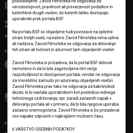
posodobljene. Zavod Filmoteka ne odgovarja za
verodostojnost, pravilnost ali preverjenost podatkov in
katerihkoli drugih vsebin, do katerih lahko dostopajo
uporabniki prek portala BSF.
info@filmoteka.si
Tehnična pomoč: podpora@bsf.si
Na portalu BSF so objavljene tudi povezave na spletne
Mednarodna številka ISSN 2670-787X
strani tretjih oseb, na katere Zavod Filmoteka nima vpliva
ali nadzora, Zavod Filmoteka ne odgovarja za delovanje
teh strani ali točnost in ažurnost tam objavljenih vsebin.
Projekt sofinancira:
Zavod Filmoteka si prizadeva, da bi portal BSF deloval
nemoteno in da bi bila zagotovljena čim večja
razpoložljivost in dostopnost portala, vendar ne odgovarja
za morebitno zamudo pri ažuriranju objavljenih vsebin.
Zavod Filmoteka prav tako ne odgovarja za kakršnokoli
škodo, ki bi nastala uporabnikom kot posledica rednega
tehničnega vzdrževanja, npr. zaradi začasnih napak v
delovanju portala ali v primeru, da bi bila njegova uporaba
začasno onemogočena. Zavod Filmoteka si bo prizadeval
vse napake odpraviti v najkrajšem možnem času.
PARTNERJI
6.VARSTVO OSEBNIH PODATKOV