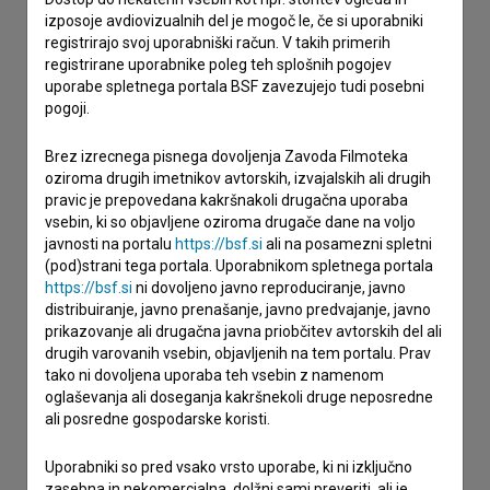
izposoje avdiovizualnih del je mogoč le, če si uporabniki
Spoštovani, s pomočjo spodnjega obrazca lahko stopite v
registrirajo svoj uporabniški račun. V takih primerih
stik z uredništvom Baze slovenskih filmov. Veseli bomo vaših
registrirane uporabnike poleg teh splošnih pogojev
odzivov.
uporabe spletnega portala BSF zavezujejo tudi posebni
pogoji.
imam vprašanje
Brez izrecnega pisnega dovoljenja Zavoda Filmoteka
prijavljam napako
oziroma drugih imetnikov avtorskih, izvajalskih ali drugih
želim dodati podatke
pravic je prepovedana kakršnakoli drugačna uporaba
drugo
vsebin, ki so objavljene oziroma drugače dane na voljo
javnosti na portalu
https://bsf.si
ali na posamezni spletni
(pod)strani tega portala. Uporabnikom spletnega portala
https://bsf.si
ni dovoljeno javno reproduciranje, javno
distribuiranje, javno prenašanje, javno predvajanje, javno
prikazovanje ali drugačna javna priobčitev avtorskih del ali
drugih varovanih vsebin, objavljenih na tem portalu. Prav
tako ni dovoljena uporaba teh vsebin z namenom
oglaševanja ali doseganja kakršnekoli druge neposredne
ali posredne gospodarske koristi.
Uporabniki so pred vsako vrsto uporabe, ki ni izključno
zasebna in nekomercialna, dolžni sami preveriti, ali je