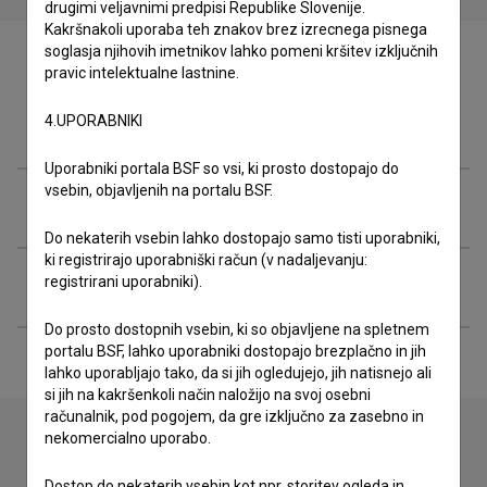
drugimi veljavnimi predpisi Republike Slovenije.
Kakršnakoli uporaba teh znakov brez izrecnega pisnega
soglasja njihovih imetnikov lahko pomeni kršitev izključnih
pravic intelektualne lastnine.
4.UPORABNIKI
Ekipa
Uporabniki portala BSF so vsi, ki prosto dostopajo do
vsebin, objavljenih na portalu BSF.
Organizacije
Do nekaterih vsebin lahko dostopajo samo tisti uporabniki,
ki registrirajo uporabniški račun (v nadaljevanju:
Razširjeni podatki
registrirani uporabniki).
Do prosto dostopnih vsebin, ki so objavljene na spletnem
portalu BSF, lahko uporabniki dostopajo brezplačno in jih
lahko uporabljajo tako, da si jih ogledujejo, jih natisnejo ali
si jih na kakršenkoli način naložijo na svoj osebni
računalnik, pod pogojem, da gre izključno za zasebno in
nekomercialno uporabo.
Stik z uredništvom
Dostop do nekaterih vsebin kot npr. storitev ogleda in