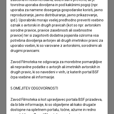
tovrstna uporaba dovoljena in pod kakšnimi pogoji (npr.
uporaba za namene doseganja gospodarske koristi, javno
reproduciranje, javno distribuiranje, javno prikazovanje,
ipd.). Uporabniki morajo vselej predhodno preveriti vsebino
oznak o avtorski in drugih pravicah (kot so npr. avtorskim
sorodne pravice, pravice zasebnosti ali osebnostne
pravice) ter si zagotoviti dodatna pojasnila oziroma vsa
potrebna dovoljenja avtorjev ali drugih imetnikov pravic za
uporabo vsebin, ki so varovane z avtorskimi, sorodnimi ali
drugimi pravicami.
Zavod Filmoteka ne odgovarja za morebitne pomanjkljive
ali nepravilne podatke o avtorjih ali imetnikih avtorskih in
drugih pravic, ki so navedeni v virih, iz katerih portal BSF
Sprejemam
splošne pogoje
in dajem
soglasje
za
črpa vsebine ali informacije.
zbiranje, hrambo in obdelavo osebnih podatkov.
5.OMEJITEV ODGOVORNOSTI
Zavod Filmoteka si kot upravljavec portala BSF prizadeva,
da bi bile informacije, ki so objavljene ali kako drugače
dostopne na spletnem portalu, točne, ažurne in redno