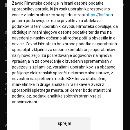
Zavod Filmoteka obdeluje in hrani osebne podatke
Sprejemam
splošne pogoje
in dajem
soglasje
za zbiranje, hrambo in
uporabnikov portala, ki jih vsak uporabnik prostovoljno
obdelavo osebnih podatkov.
vnese v spletni obrazec na spletni strani
https://bsf.si
in
pri tem poda svojo izrecno privolitev za obdelavo
podatkov. S tem uporabnik Zavodu Filmoteka dovoljuje, da
obdeluje in hrani njegove osebne podatke ter da mu na
Sledite nam na:
navedeni e-naslov občasno ali redno pošilja obvestila in e-
novice. Zavod Filmoteka bo zbrane podatke o uporabnikih
uporabljal izključno za osebno kontaktiranje uporabnikov
na njihovo željo, za posredovanje odgovorov na njihova
vprašanja in za obveščanje o izvedenih spremembah v
RSS novice
RSS dogodki
povezavi z željami oz. vprašanji uporabnikov, za občasno
pošiljanje elektronskih sporočil nekomercialne narave, z
novostmi na spletnem mestu BSF ter za statistične,
Podprite nas z donacijo na
marketinške in druge analize in raziskave v zvezi z
TRR: SI56 6100 0001 5706 684,
uporabniki spletnega mesta, pri čemer bodo statistični
ali s kreditno kartico:
podatki oz. podatki analitike spletnih strani vselej
anonimizirani.
Doniraj
Uporabnik, ki Zavodu Filmoteka posreduje svoje osebne
podatke prek spletnega obrazca, soglaša in dovoljuje
sprejmi
Vse cene vsebujejo DDV.
Zavodu Filmoteka, da uporablja elektronski poštni naslov