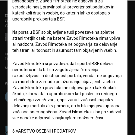
posodobljene. Zavod Filmoteka ne odgovarja za
verodostojnost, pravilnost ali preverjenost podatkov in
katerihkoli drugih vsebin, do katerih lahko dostopajo
© 2018-2026, Filmoteka,
uporabniki prek portala BSF.
zavod za širjenje filmske kulture
v7.151.0
Na portalu BSF so objavljene tudi povezave na spletne
strani tretjih oseb, na katere Zavod Filmoteka nima vpliva
ali nadzora, Zavod Filmoteka ne odgovarja za delovanje
teh strani ali točnost in ažurnost tam objavljenih vsebin.
info@filmoteka.si
Tehnična pomoč: podpora@bsf.si
Zavod Filmoteka si prizadeva, da bi portal BSF deloval
Mednarodna številka ISSN 2670-787X
nemoteno in da bi bila zagotovljena čim večja
razpoložljivost in dostopnost portala, vendar ne odgovarja
za morebitno zamudo pri ažuriranju objavljenih vsebin.
Projekt sofinancira:
Zavod Filmoteka prav tako ne odgovarja za kakršnokoli
škodo, ki bi nastala uporabnikom kot posledica rednega
tehničnega vzdrževanja, npr. zaradi začasnih napak v
delovanju portala ali v primeru, da bi bila njegova uporaba
začasno onemogočena. Zavod Filmoteka si bo prizadeval
vse napake odpraviti v najkrajšem možnem času.
6.VARSTVO OSEBNIH PODATKOV