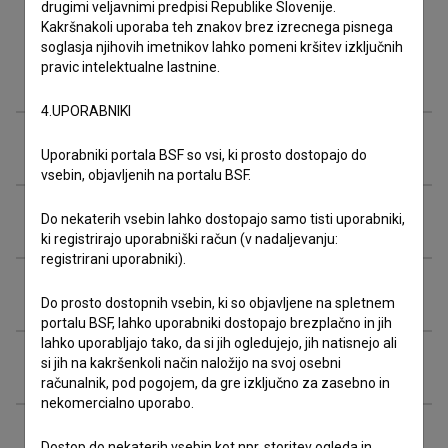
drugimi veljavnimi predpisi Republike Slovenije.
Kakršnakoli uporaba teh znakov brez izrecnega pisnega
soglasja njihovih imetnikov lahko pomeni kršitev izključnih
pravic intelektualne lastnine.
Zasedba
4.UPORABNIKI
Ekipa
Uporabniki portala BSF so vsi, ki prosto dostopajo do
vsebin, objavljenih na portalu BSF.
Organizacije
Do nekaterih vsebin lahko dostopajo samo tisti uporabniki,
ki registrirajo uporabniški račun (v nadaljevanju:
registrirani uporabniki).
Glasba
Do prosto dostopnih vsebin, ki so objavljene na spletnem
portalu BSF, lahko uporabniki dostopajo brezplačno in jih
lahko uporabljajo tako, da si jih ogledujejo, jih natisnejo ali
Razširjeni podatki
si jih na kakršenkoli način naložijo na svoj osebni
računalnik, pod pogojem, da gre izključno za zasebno in
nekomercialno uporabo.
Dostop do nekaterih vsebin kot npr. storitev ogleda in