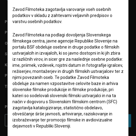
Zavod Filmoteka zagotavlja varovanje vseh osebnih
podatkov v skladu z zahtevami veljavnih predpisov o
varstvu osebnih podatkov.
PARTNERJI
POGOJI UPORABE
Zavod Filmoteka na podlagi dovoljenja Slovenskega
filmskega centra, javne agencije Republike Slovenije na
O PROJEKTU
portalu BSF obdeluje osebne in druge podatke o filmskih
ustvarjalcih in izvajalcih, ki so javno dostopni in ki jih zbira
STATISTIKA
iz različnih virov, in sicer gre za naslednje osebne podatke:
KONTAKT
ime, priimek, vzdevek, rojstni datum in fotografije igralcev,
režiserjev, montažerjev in drugih filmskih ustvarjalcev ter z
POGOSTA VPRAŠANJA
njimi povezanih oseb. Te podatke Zavod Filmoteka
obdeluje za namen vzpostavitve celovite baze in arhiva
TEST FUNKCIONALNOSTI
slovenske filmske produkcije in filmske produkcije, pri
kateri so sodelovali slovenski filmski ustvarjalci in na ta
način v dogovoru s Slovenskim filmskim centrom (SFC)
PRIJAVITE SE NA BSF NOVIČNIK:
zagotavlja katalogiziranje, statistično obdelavo,
obveščanje širše javnosti, arhiviranje, raziskovanje in
izobraževanje ter promocijo filmske in avdiovizualne
PRIJAVA
dejavnosti v Republiki Sloveniji.