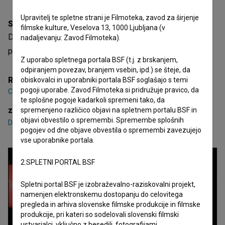
Upravitelj te spletne strani je Filmoteka, zavod za širjenje
Sinopsis
filmske kulture, Veselova 13, 1000 Ljubljana (v
Da bi lahko šli naprej, se morajo najprej osvoboditi svoje
nadaljevanju: Zavod Filmoteka).
prtljage.
Z uporabo spletnega portala BSF (t.j. z brskanjem,
odpiranjem povezav, branjem vsebin, ipd.) se šteje, da
Režija
obiskovalci in uporabniki portala BSF soglašajo s temi
pogoji uporabe. Zavod Filmoteka si pridružuje pravico, da
Ciril Zupan
te splošne pogoje kadarkoli spremeni tako, da
zasedba
spremenjeno različico objavi na spletnem portalu BSF in
objavi obvestilo o spremembi. Spremembe splošnih
Domen Flerin
,
Naja Lipičnik
,
Peter Mandelj Mejač
pogojev od dne objave obvestila o spremembi zavezujejo
vse uporabnike portala.
2.SPLETNI PORTAL BSF
Spletni portal BSF je izobraževalno-raziskovalni projekt,
namenjen elektronskemu dostopanju do celovitega
pregleda in arhiva slovenske filmske produkcije in filmske
produkcije, pri kateri so sodelovali slovenski filmski
ustvarjalci, vključno z besedili, fotografijami,