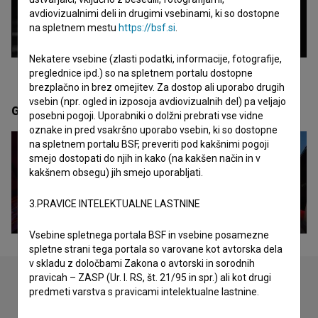
avdiovizualnimi deli in drugimi vsebinami, ki so dostopne
na spletnem mestu
https://bsf.si
.
Nekatere vsebine (zlasti podatki, informacije, fotografije,
preglednice ipd.) so na spletnem portalu dostopne
brezplačno in brez omejitev. Za dostop ali uporabo drugih
vsebin (npr. ogled in izposoja avdiovizualnih del) pa veljajo
Galerija
(3)
posebni pogoji. Uporabniki o dolžni prebrati vse vidne
oznake in pred vsakršno uporabo vsebin, ki so dostopne
na spletnem portalu BSF, preveriti pod kakšnimi pogoji
smejo dostopati do njih in kako (na kakšen način in v
kakšnem obsegu) jih smejo uporabljati.
3.PRAVICE INTELEKTUALNE LASTNINE
Vsebine spletnega portala BSF in vsebine posamezne
spletne strani tega portala so varovane kot avtorska dela
v skladu z določbami Zakona o avtorski in sorodnih
pravicah – ZASP (Ur. l. RS, št. 21/95 in spr.) ali kot drugi
predmeti varstva s pravicami intelektualne lastnine.
Oglejte si