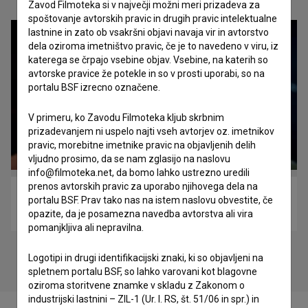
Zavod Filmoteka si v največji možni meri prizadeva za
spoštovanje avtorskih pravic in drugih pravic intelektualne
lastnine in zato ob vsakršni objavi navaja vir in avtorstvo
dela oziroma imetništvo pravic, če je to navedeno v viru, iz
katerega se črpajo vsebine objav. Vsebine, na katerih so
avtorske pravice že potekle in so v prosti uporabi, so na
portalu BSF izrecno označene.
V primeru, ko Zavodu Filmoteka kljub skrbnim
prizadevanjem ni uspelo najti vseh avtorjev oz. imetnikov
pravic, morebitne imetnike pravic na objavljenih delih
vljudno prosimo, da se nam zglasijo na naslovu
info@filmoteka.net, da bomo lahko ustrezno uredili
prenos avtorskih pravic za uporabo njihovega dela na
Alternativa (2021)
portalu BSF. Prav tako nas na istem naslovu obvestite, če
drama, glasbeni
opazite, da je posamezna navedba avtorstva ali vira
pomanjkljiva ali nepravilna.
Logotipi in drugi identifikacijski znaki, ki so objavljeni na
spletnem portalu BSF, so lahko varovani kot blagovne
oziroma storitvene znamke v skladu z Zakonom o
industrijski lastnini – ZIL-1 (Ur. l. RS, št. 51/06 in spr.) in