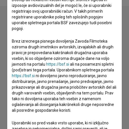
izposoje avdiovizualnih del je mogoč le, če si uporabniki
registrirajo svoj uporabniški račun. V takih primerih
registrirane uporabnike poleg teh splošnih pogojev
uporabe spletnega portala BSF zavezujejo tudi posebni
Stik z uredništvom
pogoji.
Spoštovani, s pomočjo spodnjega obrazca lahko stopite v
Brez izrecnega pisnega dovoljenja Zavoda Filmoteka
stik z uredništvom Baze slovenskih filmov. Veseli bomo vaših
oziroma drugih imetnikov avtorskih, izvajalskih ali drugih
odzivov.
pravic je prepovedana kakršnakoli drugačna uporaba
vsebin, ki so objavljene oziroma drugače dane na voljo
imam vprašanje
javnosti na portalu
https://bsf.si
ali na posamezni spletni
(pod)strani tega portala. Uporabnikom spletnega portala
prijavljam napako
https://bsf.si
ni dovoljeno javno reproduciranje, javno
želim dodati podatke
distribuiranje, javno prenašanje, javno predvajanje, javno
prikazovanje ali drugačna javna priobčitev avtorskih del ali
drugo
drugih varovanih vsebin, objavljenih na tem portalu. Prav
tako ni dovoljena uporaba teh vsebin z namenom
oglaševanja ali doseganja kakršnekoli druge neposredne
ali posredne gospodarske koristi.
Uporabniki so pred vsako vrsto uporabe, ki ni izključno
zasebna in nekomercialna, dolžni sami preveriti, ali je