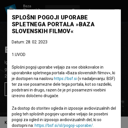
VPIŠI SE
EN
SPLOŠNI POGOJI UPORABE
SPLETNEGA PORTALA »BAZA
SLOVENSKIH FILMOV«
Datum: 28. 02. 2023
Before Time ~ Zate
1.UVOD
Igrani video spot
3' 48''
Splošni pogoji uporabe veljajo za vse obiskovalce in
glasbeni
uporabnike spletnega portala »Baza slovenskih filmov«, ki
2025
Slovenija
je dostopen na naslovu
https://bsf.si
(v nadaljevanju: BSF)
ter za vse posamezne dele tega portala, kot so razdelki,
Želim si ogledati ta film
podstrani in drugo, razen če je pri posamezni vsebini
izrecno določeno drugače.
Za dostop do storitev ogleda in izposoje avdiovizualnih del
poleg teh splošnih pogojev uporabe veljajo še posebni
pogoji za ogled in izposojo avdiovizualnih del, ki so
Kazalo
dostopni na:
https://bsf.si/sl/pogoji-uporabe/
.