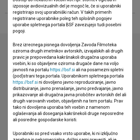
Razširjeni podatki
izposoje avdiovizualnih del je mogoč le, če si uporabniki
registrirajo svoj uporabniški račun. V takih primerih
registrirane uporabnike poleg teh splošnih pogojev
uporabe spletnega portala BSF zavezujejo tudi posebni
pogoji.
Brez izrecnega pisnega dovoljenja Zavoda Filmoteka
oziroma drugih imetnikov avtorskih, izvajalskih ali drugih
Stik z uredništvom
pravic je prepovedana kakršnakoli drugačna uporaba
vsebin, ki so objavljene oziroma drugače dane na voljo
Spoštovani, s pomočjo spodnjega obrazca lahko stopite v
javnosti na portalu
https://bsf.si
ali na posamezni spletni
stik z uredništvom Baze slovenskih filmov. Veseli bomo vaših
(pod)strani tega portala. Uporabnikom spletnega portala
odzivov.
https://bsf.si
ni dovoljeno javno reproduciranje, javno
distribuiranje, javno prenašanje, javno predvajanje, javno
prikazovanje ali drugačna javna priobčitev avtorskih del ali
imam vprašanje
drugih varovanih vsebin, objavljenih na tem portalu. Prav
prijavljam napako
tako ni dovoljena uporaba teh vsebin z namenom
želim dodati podatke
oglaševanja ali doseganja kakršnekoli druge neposredne
ali posredne gospodarske koristi.
drugo
Uporabniki so pred vsako vrsto uporabe, ki ni izključno
zasebna in nekomercialna, dolžni sami preveriti, ali je