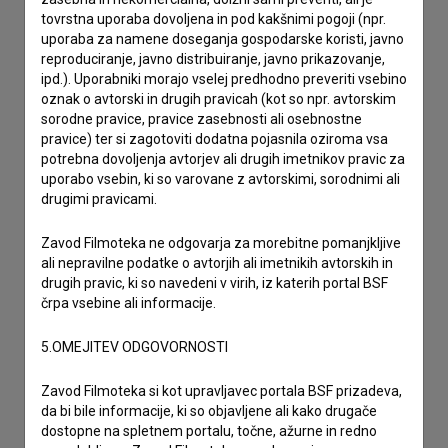
tovrstna uporaba dovoljena in pod kakšnimi pogoji (npr.
uporaba za namene doseganja gospodarske koristi, javno
reproduciranje, javno distribuiranje, javno prikazovanje,
ipd.). Uporabniki morajo vselej predhodno preveriti vsebino
oznak o avtorski in drugih pravicah (kot so npr. avtorskim
sorodne pravice, pravice zasebnosti ali osebnostne
pravice) ter si zagotoviti dodatna pojasnila oziroma vsa
potrebna dovoljenja avtorjev ali drugih imetnikov pravic za
uporabo vsebin, ki so varovane z avtorskimi, sorodnimi ali
drugimi pravicami.
Zavod Filmoteka ne odgovarja za morebitne pomanjkljive
ali nepravilne podatke o avtorjih ali imetnikih avtorskih in
drugih pravic, ki so navedeni v virih, iz katerih portal BSF
črpa vsebine ali informacije.
5.OMEJITEV ODGOVORNOSTI
Sprejemam
splošne pogoje
in dajem
soglasje
za
Zavod Filmoteka si kot upravljavec portala BSF prizadeva,
da bi bile informacije, ki so objavljene ali kako drugače
zbiranje, hrambo in obdelavo osebnih podatkov.
dostopne na spletnem portalu, točne, ažurne in redno