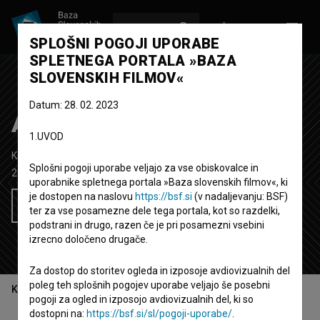
VPIŠI SE
EN
SPLOŠNI POGOJI UPORABE
SPLETNEGA PORTALA »BAZA
SLOVENSKIH FILMOV«
Datum: 28. 02. 2023
Američanke
1.UVOD
Kratki dokumentarni film
44' 13''
Splošni pogoji uporabe veljajo za vse obiskovalce in
2005
Slovenija
uporabnike spletnega portala »Baza slovenskih filmov«, ki
je dostopen na naslovu
https://bsf.si
(v nadaljevanju: BSF)
Želim si ogledati ta film
ter za vse posamezne dele tega portala, kot so razdelki,
podstrani in drugo, razen če je pri posamezni vsebini
izrecno določeno drugače.
Za dostop do storitev ogleda in izposoje avdiovizualnih del
poleg teh splošnih pogojev uporabe veljajo še posebni
Kazalo
pogoji za ogled in izposojo avdiovizualnih del, ki so
dostopni na:
https://bsf.si/sl/pogoji-uporabe/
.