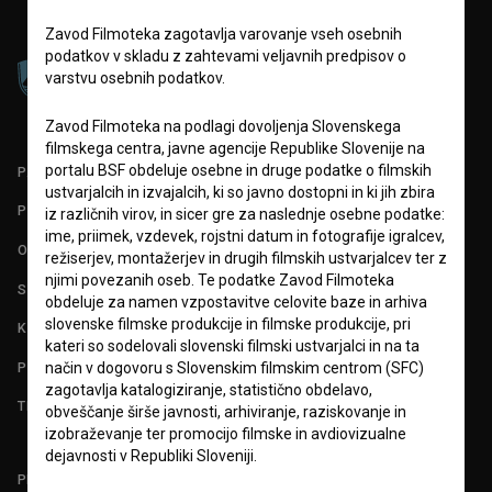
Zavod Filmoteka zagotavlja varovanje vseh osebnih
podatkov v skladu z zahtevami veljavnih predpisov o
varstvu osebnih podatkov.
Zavod Filmoteka na podlagi dovoljenja Slovenskega
filmskega centra, javne agencije Republike Slovenije na
portalu BSF obdeluje osebne in druge podatke o filmskih
PARTNERJI
ustvarjalcih in izvajalcih, ki so javno dostopni in ki jih zbira
POGOJI UPORABE
iz različnih virov, in sicer gre za naslednje osebne podatke:
ime, priimek, vzdevek, rojstni datum in fotografije igralcev,
O PROJEKTU
režiserjev, montažerjev in drugih filmskih ustvarjalcev ter z
njimi povezanih oseb. Te podatke Zavod Filmoteka
STATISTIKA
obdeluje za namen vzpostavitve celovite baze in arhiva
slovenske filmske produkcije in filmske produkcije, pri
KONTAKT
kateri so sodelovali slovenski filmski ustvarjalci in na ta
POGOSTA VPRAŠANJA
način v dogovoru s Slovenskim filmskim centrom (SFC)
zagotavlja katalogiziranje, statistično obdelavo,
TEST FUNKCIONALNOSTI
obveščanje širše javnosti, arhiviranje, raziskovanje in
izobraževanje ter promocijo filmske in avdiovizualne
dejavnosti v Republiki Sloveniji.
PRIJAVITE SE NA BSF NOVIČNIK: