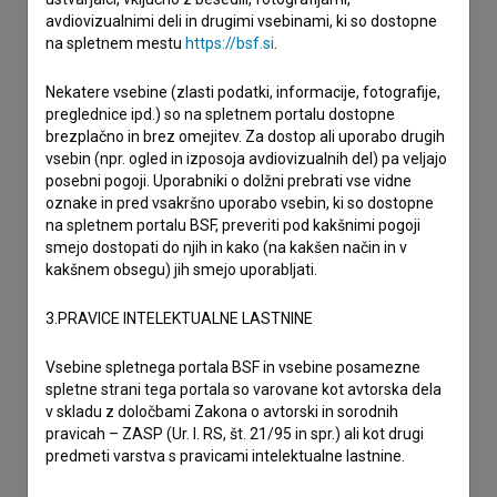
avdiovizualnimi deli in drugimi vsebinami, ki so dostopne
na spletnem mestu
https://bsf.si
.
Nekatere vsebine (zlasti podatki, informacije, fotografije,
preglednice ipd.) so na spletnem portalu dostopne
brezplačno in brez omejitev. Za dostop ali uporabo drugih
vsebin (npr. ogled in izposoja avdiovizualnih del) pa veljajo
posebni pogoji. Uporabniki o dolžni prebrati vse vidne
oznake in pred vsakršno uporabo vsebin, ki so dostopne
na spletnem portalu BSF, preveriti pod kakšnimi pogoji
smejo dostopati do njih in kako (na kakšen način in v
kakšnem obsegu) jih smejo uporabljati.
3.PRAVICE INTELEKTUALNE LASTNINE
Vsebine spletnega portala BSF in vsebine posamezne
spletne strani tega portala so varovane kot avtorska dela
v skladu z določbami Zakona o avtorski in sorodnih
pravicah – ZASP (Ur. l. RS, št. 21/95 in spr.) ali kot drugi
predmeti varstva s pravicami intelektualne lastnine.