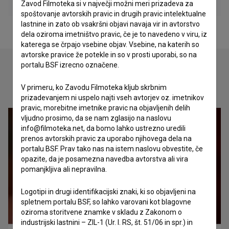
Zavod Filmoteka si v največji možni meri prizadeva za
spoštovanje avtorskih pravic in drugih pravic intelektualne
lastnine in zato ob vsakršni objavi navaja vir in avtorstvo
dela oziroma imetništvo pravic, če je to navedeno v viru, iz
katerega se črpajo vsebine objav. Vsebine, na katerih so
avtorske pravice že potekle in so v prosti uporabi, so na
portalu BSF izrecno označene.
Oglejte si
V primeru, ko Zavodu Filmoteka kljub skrbnim
prizadevanjem ni uspelo najti vseh avtorjev oz. imetnikov
pravic, morebitne imetnike pravic na objavljenih delih
vljudno prosimo, da se nam zglasijo na naslovu
info@filmoteka.net, da bomo lahko ustrezno uredili
prenos avtorskih pravic za uporabo njihovega dela na
portalu BSF. Prav tako nas na istem naslovu obvestite, če
opazite, da je posamezna navedba avtorstva ali vira
pomanjkljiva ali nepravilna.
Logotipi in drugi identifikacijski znaki, ki so objavljeni na
spletnem portalu BSF, so lahko varovani kot blagovne
oziroma storitvene znamke v skladu z Zakonom o
industrijski lastnini – ZIL-1 (Ur. l. RS, št. 51/06 in spr.) in