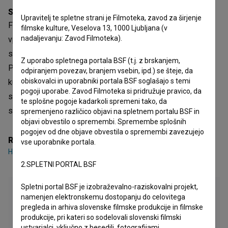
Sinopsis
Upravitelj te spletne strani je Filmoteka, zavod za širjenje
Film se na humoren in človeški način loteva dveh velikih
filmske kulture, Veselova 13, 1000 Ljubljana (v
nadaljevanju: Zavod Filmoteka).
vprašanj: kaj je nacionalna identiteta in zakaj nam je v
sodobnem multikulturnem svetu še vedno zelo potrebna?
Z uporabo spletnega portala BSF (t.j. z brskanjem,
Protagonistke prihajajo iz zelo različnih družbenih in
odpiranjem povezav, branjem vsebin, ipd.) se šteje, da
obiskovalci in uporabniki portala BSF soglašajo s temi
kulturnih okolij, skupno pa jim je eno: vse so prepričane, da
pogoji uporabe. Zavod Filmoteka si pridružuje pravico, da
so Slovenke, ne glede na to, ali so se v Ameriko izselile
te splošne pogoje kadarkoli spremeni tako, da
same, ali pa so tja emigrirali njihovi predniki.
spremenjeno različico objavi na spletnem portalu BSF in
objavi obvestilo o spremembi. Spremembe splošnih
pogojev od dne objave obvestila o spremembi zavezujejo
Režija
vse uporabnike portala.
Hanna Slak
2.SPLETNI PORTAL BSF
Spletni portal BSF je izobraževalno-raziskovalni projekt,
namenjen elektronskemu dostopanju do celovitega
pregleda in arhiva slovenske filmske produkcije in filmske
produkcije, pri kateri so sodelovali slovenski filmski
ustvarjalci, vključno z besedili, fotografijami,