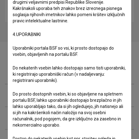
drugimi veljavnimi predpisi Republike Slovenije.
Roke: Triptih (2022)
Kakršnakoli uporaba teh znakov brez izrecnega pisnega
kreativni, poetični, razlagalni, umetniški
soglasja njihovih imetnikov lahko pomeni kršitev izključnih
pravic intelektualne lastnine.
4.UPORABNIKI
Uporabniki portala BSF so vsi, ki prosto dostopajo do
vsebin, objavljenih na portalu BSF.
Do nekaterih vsebin lahko dostopajo samo tisti uporabniki,
Ekipa
ki registrirajo uporabniški račun (v nadaljevanju:
registrirani uporabniki).
Organizacije
Do prosto dostopnih vsebin, ki so objavljene na spletnem
portalu BSF, lahko uporabniki dostopajo brezplačno in jih
lahko uporabljajo tako, da si jih ogledujejo, jih natisnejo ali
si jih na kakršenkoli način naložijo na svoj osebni
Projekcije
računalnik, pod pogojem, da gre izključno za zasebno in
nekomercialno uporabo.
Dostop do nekaterih vsebin kot npr. storitev ogleda in