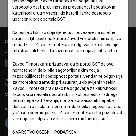
posodobljene. Zavod Filmoteka ne odgovarja za
verodostojnost, pravilnost ali preverjenost podatkov in
katerihkoli drugih vsebin, do katerih lahko dostopajo
uporabniki prek portala BSF.
Na portalu BSF so objavljene tudi povezave na spletne
strani tretjih oseb, na katere Zavod Filmoteka nima vpliva
© 2018-2026, Filmoteka,
ali nadzora, Zavod Filmoteka ne odgovarja za delovanje
zavod za širjenje filmske kulture
teh strani ali točnost in ažurnost tam objavljenih vsebin.
v7.151.0
Zavod Filmoteka si prizadeva, da bi portal BSF deloval
nemoteno in da bi bila zagotovljena čim večja
razpoložljivost in dostopnost portala, vendar ne odgovarja
info@filmoteka.si
za morebitno zamudo pri ažuriranju objavljenih vsebin.
Tehnična pomoč: podpora@bsf.si
Zavod Filmoteka prav tako ne odgovarja za kakršnokoli
škodo, ki bi nastala uporabnikom kot posledica rednega
Mednarodna številka ISSN 2670-787X
tehničnega vzdrževanja, npr. zaradi začasnih napak v
delovanju portala ali v primeru, da bi bila njegova uporaba
Projekt sofinancira:
začasno onemogočena. Zavod Filmoteka si bo prizadeval
vse napake odpraviti v najkrajšem možnem času.
6.VARSTVO OSEBNIH PODATKOV