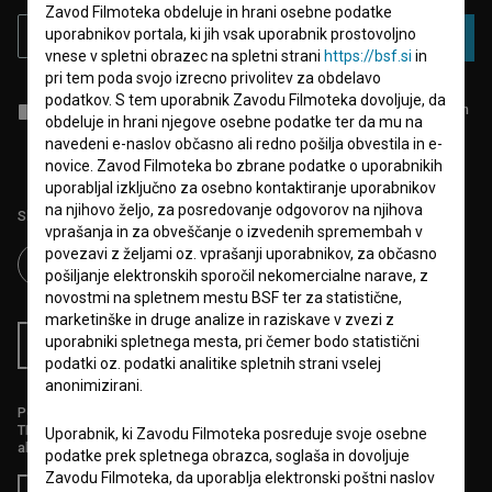
Zavod Filmoteka obdeluje in hrani osebne podatke
uporabnikov portala, ki jih vsak uporabnik prostovoljno
PRIJAVA
vnese v spletni obrazec na spletni strani
https://bsf.si
in
pri tem poda svojo izrecno privolitev za obdelavo
podatkov. S tem uporabnik Zavodu Filmoteka dovoljuje, da
Sprejemam
splošne pogoje
in dajem
soglasje
za zbiranje, hrambo in
obdeluje in hrani njegove osebne podatke ter da mu na
obdelavo osebnih podatkov.
navedeni e-naslov občasno ali redno pošilja obvestila in e-
novice. Zavod Filmoteka bo zbrane podatke o uporabnikih
uporabljal izključno za osebno kontaktiranje uporabnikov
na njihovo željo, za posredovanje odgovorov na njihova
Sledite nam na:
vprašanja in za obveščanje o izvedenih spremembah v
povezavi z željami oz. vprašanji uporabnikov, za občasno
pošiljanje elektronskih sporočil nekomercialne narave, z
novostmi na spletnem mestu BSF ter za statistične,
marketinške in druge analize in raziskave v zvezi z
uporabniki spletnega mesta, pri čemer bodo statistični
RSS novice
RSS dogodki
podatki oz. podatki analitike spletnih strani vselej
anonimizirani.
Podprite nas z donacijo na
TRR: SI56 6100 0001 5706 684,
Uporabnik, ki Zavodu Filmoteka posreduje svoje osebne
ali s kreditno kartico:
podatke prek spletnega obrazca, soglaša in dovoljuje
Zavodu Filmoteka, da uporablja elektronski poštni naslov