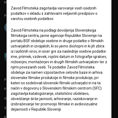
Mednarodna številka ISSN 2670-787X
Zavod Filmoteka zagotavlja varovanje vseh osebnih
podatkov v skladu z zahtevami veljavnih predpisov o
Projekt sofinancira:
varstvu osebnih podatkov.
Zavod Filmoteka na podlagi dovoljenja Slovenskega
filmskega centra, javne agencije Republike Slovenije na
portalu BSF obdeluje osebne in druge podatke o filmskih
ustvarjalcih in izvajalcih, ki so javno dostopni in ki jih zbira
iz različnih virov, in sicer gre za naslednje osebne podatke:
ime, priimek, vzdevek, rojstni datum in fotografije igralcev,
režiserjev, montažerjev in drugih filmskih ustvarjalcev ter z
njimi povezanih oseb. Te podatke Zavod Filmoteka
obdeluje za namen vzpostavitve celovite baze in arhiva
slovenske filmske produkcije in filmske produkcije, pri
PARTNERJI
kateri so sodelovali slovenski filmski ustvarjalci in na ta
način v dogovoru s Slovenskim filmskim centrom (SFC)
POGOJI UPORABE
zagotavlja katalogiziranje, statistično obdelavo,
O PROJEKTU
obveščanje širše javnosti, arhiviranje, raziskovanje in
izobraževanje ter promocijo filmske in avdiovizualne
STATISTIKA
dejavnosti v Republiki Sloveniji.
KONTAKT