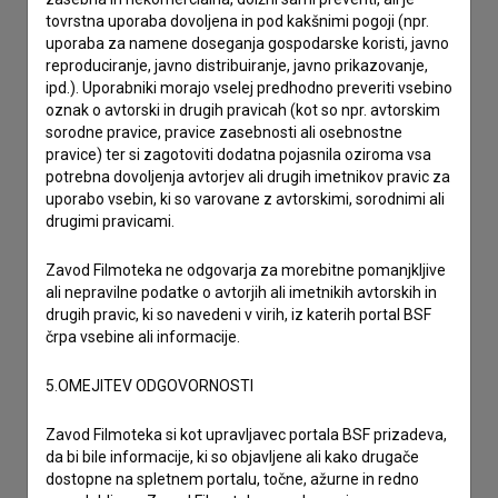
imam vprašanje
tovrstna uporaba dovoljena in pod kakšnimi pogoji (npr.
prijavljam napako
uporaba za namene doseganja gospodarske koristi, javno
reproduciranje, javno distribuiranje, javno prikazovanje,
želim dodati podatke
ipd.). Uporabniki morajo vselej predhodno preveriti vsebino
drugo
oznak o avtorski in drugih pravicah (kot so npr. avtorskim
sorodne pravice, pravice zasebnosti ali osebnostne
pravice) ter si zagotoviti dodatna pojasnila oziroma vsa
potrebna dovoljenja avtorjev ali drugih imetnikov pravic za
uporabo vsebin, ki so varovane z avtorskimi, sorodnimi ali
drugimi pravicami.
Zavod Filmoteka ne odgovarja za morebitne pomanjkljive
ali nepravilne podatke o avtorjih ali imetnikih avtorskih in
drugih pravic, ki so navedeni v virih, iz katerih portal BSF
črpa vsebine ali informacije.
5.OMEJITEV ODGOVORNOSTI
Zavod Filmoteka si kot upravljavec portala BSF prizadeva,
da bi bile informacije, ki so objavljene ali kako drugače
dostopne na spletnem portalu, točne, ažurne in redno