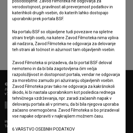
posodobljene. Zavod Filmoteka ne odgovarja za
verodostojnost, pravilnost ali preverjenost podatkov in
katerihkoli drugih vsebin, do katerih lahko dostopajo
uporabniki prek portala BSF.
Sprejemam
splošne pogoje
in dajem
soglasje
za
Na portalu BSF so objavljene tudi povezave na spletne
zbiranje, hrambo in obdelavo osebnih podatkov.
strani tretjih oseb, na katere Zavod Filmoteka nima vpliva
ali nadzora, Zavod Filmoteka ne odgovarja za delovanje
teh strani ali točnost in ažurnost tam objavljenih vsebin.
Zavod Filmoteka si prizadeva, da bi portal BSF deloval
nemoteno in da bi bila zagotovljena čim večja
razpoložljivost in dostopnost portala, vendar ne odgovarja
za morebitno zamudo pri ažuriranju objavljenih vsebin.
© 2018-2026, Filmoteka,
Zavod Filmoteka prav tako ne odgovarja za kakršnokoli
zavod za širjenje filmske kulture
škodo, ki bi nastala uporabnikom kot posledica rednega
v7.150.0
tehničnega vzdrževanja, npr. zaradi začasnih napak v
delovanju portala ali v primeru, da bi bila njegova uporaba
začasno onemogočena. Zavod Filmoteka si bo prizadeval
vse napake odpraviti v najkrajšem možnem času.
info@filmoteka.si
Tehnična pomoč: podpora@bsf.si
6.VARSTVO OSEBNIH PODATKOV