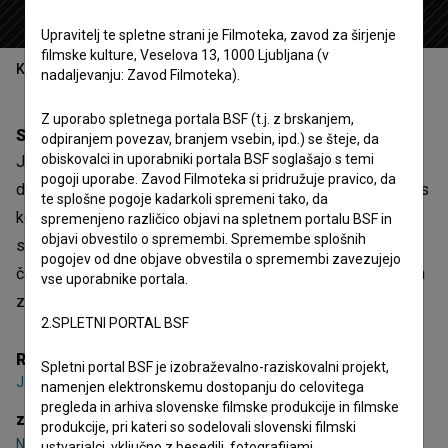
Upravitelj te spletne strani je Filmoteka, zavod za širjenje
filmske kulture, Veselova 13, 1000 Ljubljana (v
Kazalo
nadaljevanju: Zavod Filmoteka).
Z uporabo spletnega portala BSF (t.j. z brskanjem,
Sinopsis
odpiranjem povezav, branjem vsebin, ipd.) se šteje, da
obiskovalci in uporabniki portala BSF soglašajo s temi
Jona in Leon se odpravita na lov na zakladom, ki se iz
pogoji uporabe. Zavod Filmoteka si pridružuje pravico, da
doline povzpne na hrib. Ko na drevesu najdeta kuverto, se s
te splošne pogoje kadarkoli spremeni tako, da
kompasom usmerita proti Košuti in med vzponom iščeta
spremenjeno različico objavi na spletnem portalu BSF in
objavi obvestilo o spremembi. Spremembe splošnih
snežinke. Ker ju lovi nevihta, si naredita bivak. Za konec ju
pogojev od dne objave obvestila o spremembi zavezujejo
čaka še športna naloga, s pomočjo katere si bosta priborila
vse uporabnike portala.
zaklad in raziskovalski znački.
2.SPLETNI PORTAL BSF
Režija
Spletni portal BSF je izobraževalno-raziskovalni projekt,
Jan Marin
namenjen elektronskemu dostopanju do celovitega
pregleda in arhiva slovenske filmske produkcije in filmske
zasedba
produkcije, pri kateri so sodelovali slovenski filmski
Nik Škrlec
,
Zarja Razložnik
,
Patrik Novak (II)
ustvarjalci, vključno z besedili, fotografijami,