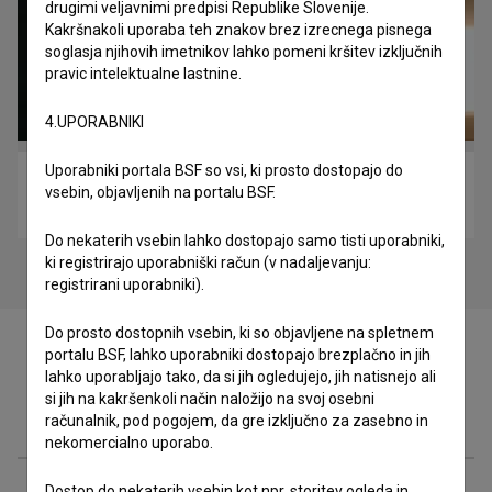
drugimi veljavnimi predpisi Republike Slovenije.
Kakršnakoli uporaba teh znakov brez izrecnega pisnega
soglasja njihovih imetnikov lahko pomeni kršitev izključnih
pravic intelektualne lastnine.
4.UPORABNIKI
Uporabniki portala BSF so vsi, ki prosto dostopajo do
Filmski poklic – Direktor fotografije (2019)
vsebin, objavljenih na portalu BSF.
izobraževalni
Do nekaterih vsebin lahko dostopajo samo tisti uporabniki,
ki registrirajo uporabniški račun (v nadaljevanju:
registrirani uporabniki).
Do prosto dostopnih vsebin, ki so objavljene na spletnem
portalu BSF, lahko uporabniki dostopajo brezplačno in jih
lahko uporabljajo tako, da si jih ogledujejo, jih natisnejo ali
si jih na kakršenkoli način naložijo na svoj osebni
Zasedba
računalnik, pod pogojem, da gre izključno za zasebno in
nekomercialno uporabo.
Dostop do nekaterih vsebin kot npr. storitev ogleda in