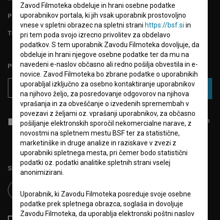
Zavod Filmoteka obdeluje in hrani osebne podatke
uporabnikov portala, ki jih vsak uporabnik prostovoljno
POGOSTA VPRAŠANJA
vnese v spletni obrazec na spletni strani
https://bsf.si
in
TEST FUNKCIONALNOSTI
pri tem poda svojo izrecno privolitev za obdelavo
podatkov. S tem uporabnik Zavodu Filmoteka dovoljuje, da
obdeluje in hrani njegove osebne podatke ter da mu na
navedeni e-naslov občasno ali redno pošilja obvestila in e-
PRIJAVITE SE NA BSF NOVIČNIK:
novice. Zavod Filmoteka bo zbrane podatke o uporabnikih
uporabljal izključno za osebno kontaktiranje uporabnikov
PRIJAVA
na njihovo željo, za posredovanje odgovorov na njihova
vprašanja in za obveščanje o izvedenih spremembah v
povezavi z željami oz. vprašanji uporabnikov, za občasno
Sprejemam
splošne pogoje
in dajem
soglasje
za zbiranje, hrambo in
pošiljanje elektronskih sporočil nekomercialne narave, z
obdelavo osebnih podatkov.
novostmi na spletnem mestu BSF ter za statistične,
marketinške in druge analize in raziskave v zvezi z
uporabniki spletnega mesta, pri čemer bodo statistični
podatki oz. podatki analitike spletnih strani vselej
Sledite nam na:
anonimizirani.
Uporabnik, ki Zavodu Filmoteka posreduje svoje osebne
podatke prek spletnega obrazca, soglaša in dovoljuje
Zavodu Filmoteka, da uporablja elektronski poštni naslov