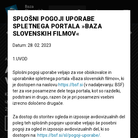
VPIŠI SE
EN
SPLOŠNI POGOJI UPORABE
SPLETNEGA PORTALA »BAZA
Prejšnja epizoda
Naslednja epizoda
SLOVENSKIH FILMOV«
Datum: 28. 02. 2023
1.UVOD
ALBERTOV LOV NA ZAKLAD
1. SEZONA
|
2. EPIZODA
Albertov lov na zaklad:
Splošni pogoji uporabe veljajo za vse obiskovalce in
Vreme
uporabnike spletnega portala »Baza slovenskih filmov«, ki
je dostopen na naslovu
https://bsf.si
(v nadaljevanju: BSF)
ter za vse posamezne dele tega portala, kot so razdelki,
Kratka dokumentarno-igrana TV oddaja
20'
podstrani in drugo, razen če je pri posamezni vsebini
izobraževalni, otroški
izrecno določeno drugače.
2024
Slovenija
Za dostop do storitev ogleda in izposoje avdiovizualnih del
poleg teh splošnih pogojev uporabe veljajo še posebni
Želim si ogledati ta film
pogoji za ogled in izposojo avdiovizualnih del, ki so
dostopni na:
https://bsf.si/sl/pogoji-uporabe/
.