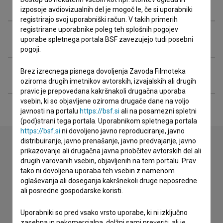
Ekipa
izposoje avdiovizualnih del je mogoč le, če si uporabniki
registrirajo svoj uporabniški račun. V takih primerih
registrirane uporabnike poleg teh splošnih pogojev
Organizacije
uporabe spletnega portala BSF zavezujejo tudi posebni
pogoji.
Brez izrecnega pisnega dovoljenja Zavoda Filmoteka
Razširjeni podatki
oziroma drugih imetnikov avtorskih, izvajalskih ali drugih
pravic je prepovedana kakršnakoli drugačna uporaba
vsebin, ki so objavljene oziroma drugače dane na voljo
javnosti na portalu
https://bsf.si
ali na posamezni spletni
(pod)strani tega portala. Uporabnikom spletnega portala
https://bsf.si
ni dovoljeno javno reproduciranje, javno
distribuiranje, javno prenašanje, javno predvajanje, javno
prikazovanje ali drugačna javna priobčitev avtorskih del ali
drugih varovanih vsebin, objavljenih na tem portalu. Prav
Stik z uredništvom
tako ni dovoljena uporaba teh vsebin z namenom
Spoštovani, s pomočjo spodnjega obrazca lahko stopite v
oglaševanja ali doseganja kakršnekoli druge neposredne
stik z uredništvom Baze slovenskih filmov. Veseli bomo vaših
ali posredne gospodarske koristi.
odzivov.
Uporabniki so pred vsako vrsto uporabe, ki ni izključno
zasebna in nekomercialna, dolžni sami preveriti, ali je