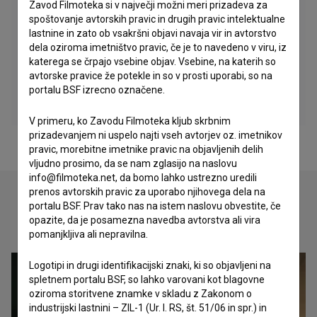
Zavod Filmoteka si v največji možni meri prizadeva za
spoštovanje avtorskih pravic in drugih pravic intelektualne
lastnine in zato ob vsakršni objavi navaja vir in avtorstvo
dela oziroma imetništvo pravic, če je to navedeno v viru, iz
katerega se črpajo vsebine objav. Vsebine, na katerih so
avtorske pravice že potekle in so v prosti uporabi, so na
portalu BSF izrecno označene.
V primeru, ko Zavodu Filmoteka kljub skrbnim
prizadevanjem ni uspelo najti vseh avtorjev oz. imetnikov
pravic, morebitne imetnike pravic na objavljenih delih
vljudno prosimo, da se nam zglasijo na naslovu
info@filmoteka.net, da bomo lahko ustrezno uredili
prenos avtorskih pravic za uporabo njihovega dela na
portalu BSF. Prav tako nas na istem naslovu obvestite, če
opazite, da je posamezna navedba avtorstva ali vira
Oglejte si
pomanjkljiva ali nepravilna.
Logotipi in drugi identifikacijski znaki, ki so objavljeni na
spletnem portalu BSF, so lahko varovani kot blagovne
oziroma storitvene znamke v skladu z Zakonom o
industrijski lastnini – ZIL-1 (Ur. l. RS, št. 51/06 in spr.) in