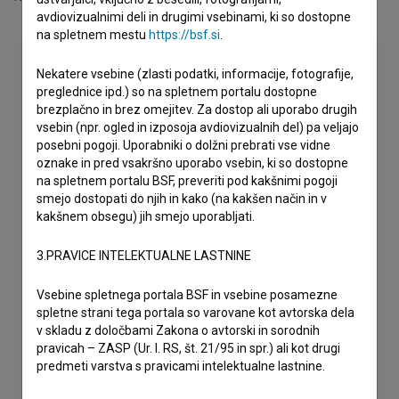
avdiovizualnimi deli in drugimi vsebinami, ki so dostopne
na spletnem mestu
https://bsf.si
.
Nekatere vsebine (zlasti podatki, informacije, fotografije,
preglednice ipd.) so na spletnem portalu dostopne
brezplačno in brez omejitev. Za dostop ali uporabo drugih
vsebin (npr. ogled in izposoja avdiovizualnih del) pa veljajo
posebni pogoji. Uporabniki o dolžni prebrati vse vidne
oznake in pred vsakršno uporabo vsebin, ki so dostopne
na spletnem portalu BSF, preveriti pod kakšnimi pogoji
smejo dostopati do njih in kako (na kakšen način in v
kakšnem obsegu) jih smejo uporabljati.
3.PRAVICE INTELEKTUALNE LASTNINE
Vsebine spletnega portala BSF in vsebine posamezne
spletne strani tega portala so varovane kot avtorska dela
v skladu z določbami Zakona o avtorski in sorodnih
pravicah – ZASP (Ur. l. RS, št. 21/95 in spr.) ali kot drugi
predmeti varstva s pravicami intelektualne lastnine.