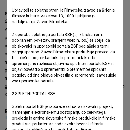
Upravitelj te spletne strani je Filmoteka, zavod za širjenje
Sinopsis
filmske kulture, Veselova 13, 1000 Ljubljana (v
63 let ustvarjanja, raziskovanja frekvenčnih razponov,
nadaljevanju: Zavod Filmoteka).
valovanj, barv zvoka ni botrovalo, da bi Vilim Demšar,
Z uporabo spletnega portala BSF (t.j. z brskanjem,
predan slovenski goslar ustvaril violino s starim
odpiranjem povezav, branjem vsebin, ipd.) se šteje, da
cremonsko-italjanskim zvokom, ki ga je preganjal že od
obiskovalci in uporabniki portala BSF soglašajo s temi
pogoji uporabe. Zavod Filmoteka si pridružuje pravico, da
otroštva. Tako se odloči, da z ustvarjanjem preneha. Ko
te splošne pogoje kadarkoli spremeni tako, da
neobremenjeno zapušča svoj atelje, pa odkrije pomembno
spremenjeno različico objavi na spletnem portalu BSF in
objavi obvestilo o spremembi. Spremembe splošnih
podrobnost, ki za vedno spremeni njegovo življenje. Film
pogojev od dne objave obvestila o spremembi zavezujejo
nas popelje v popolnoma svojevrsten svet izdelovalcev
vse uporabnike portala.
godal in glasbe, saj instrumenti svojo pravo vrednost dobijo
2.SPLETNI PORTAL BSF
komaj v rokah glasbenikov.
Spletni portal BSF je izobraževalno-raziskovalni projekt,
Režija
namenjen elektronskemu dostopanju do celovitega
Haidy Kancler
pregleda in arhiva slovenske filmske produkcije in filmske
produkcije, pri kateri so sodelovali slovenski filmski
zasedba
ustvarjalci, vključno z besedili, fotografijami,