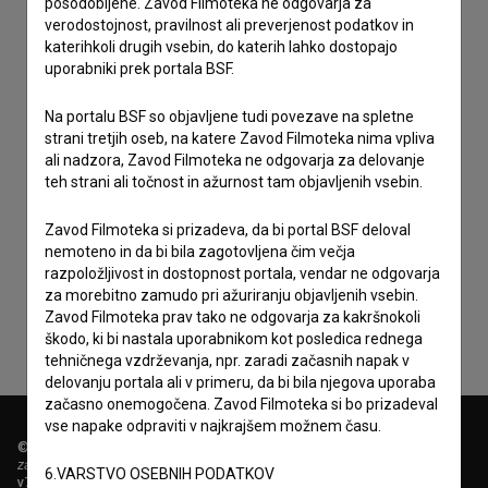
posodobljene. Zavod Filmoteka ne odgovarja za
verodostojnost, pravilnost ali preverjenost podatkov in
katerihkoli drugih vsebin, do katerih lahko dostopajo
uporabniki prek portala BSF.
Na portalu BSF so objavljene tudi povezave na spletne
strani tretjih oseb, na katere Zavod Filmoteka nima vpliva
ali nadzora, Zavod Filmoteka ne odgovarja za delovanje
teh strani ali točnost in ažurnost tam objavljenih vsebin.
Zavod Filmoteka si prizadeva, da bi portal BSF deloval
Sprejemam
splošne pogoje
in dajem
soglasje
za
nemoteno in da bi bila zagotovljena čim večja
zbiranje, hrambo in obdelavo osebnih podatkov.
razpoložljivost in dostopnost portala, vendar ne odgovarja
za morebitno zamudo pri ažuriranju objavljenih vsebin.
Zavod Filmoteka prav tako ne odgovarja za kakršnokoli
škodo, ki bi nastala uporabnikom kot posledica rednega
tehničnega vzdrževanja, npr. zaradi začasnih napak v
delovanju portala ali v primeru, da bi bila njegova uporaba
začasno onemogočena. Zavod Filmoteka si bo prizadeval
vse napake odpraviti v najkrajšem možnem času.
© 2018-2026, Filmoteka,
zavod za širjenje filmske kulture
6.VARSTVO OSEBNIH PODATKOV
v7.151.0