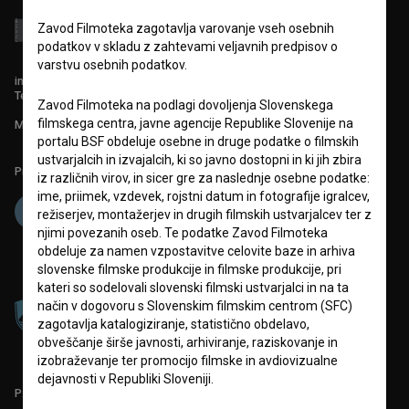
Zavod Filmoteka zagotavlja varovanje vseh osebnih
podatkov v skladu z zahtevami veljavnih predpisov o
varstvu osebnih podatkov.
info@filmoteka.si
Tehnična pomoč: podpora@bsf.si
Zavod Filmoteka na podlagi dovoljenja Slovenskega
filmskega centra, javne agencije Republike Slovenije na
Mednarodna številka ISSN 2670-787X
portalu BSF obdeluje osebne in druge podatke o filmskih
ustvarjalcih in izvajalcih, ki so javno dostopni in ki jih zbira
Projekt sofinancira:
iz različnih virov, in sicer gre za naslednje osebne podatke:
ime, priimek, vzdevek, rojstni datum in fotografije igralcev,
režiserjev, montažerjev in drugih filmskih ustvarjalcev ter z
njimi povezanih oseb. Te podatke Zavod Filmoteka
obdeluje za namen vzpostavitve celovite baze in arhiva
slovenske filmske produkcije in filmske produkcije, pri
kateri so sodelovali slovenski filmski ustvarjalci in na ta
način v dogovoru s Slovenskim filmskim centrom (SFC)
zagotavlja katalogiziranje, statistično obdelavo,
obveščanje širše javnosti, arhiviranje, raziskovanje in
izobraževanje ter promocijo filmske in avdiovizualne
dejavnosti v Republiki Sloveniji.
PARTNERJI