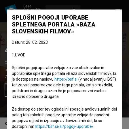
VPIŠI SE
EN
SPLOŠNI POGOJI UPORABE
SPLETNEGA PORTALA »BAZA
SLOVENSKIH FILMOV«
Datum: 28. 02. 2023
400 let iskanja
1.UVOD
Celovečerni dokumentarni film
50'
Splošni pogoji uporabe veljajo za vse obiskovalce in
biografski
uporabnike spletnega portala »Baza slovenskih filmov«, ki
2014
Slovenija
je dostopen na naslovu
https://bsf.si
(v nadaljevanju: BSF)
ter za vse posamezne dele tega portala, kot so razdelki,
Želim si ogledati ta film
podstrani in drugo, razen če je pri posamezni vsebini
izrecno določeno drugače.
Za dostop do storitev ogleda in izposoje avdiovizualnih del
poleg teh splošnih pogojev uporabe veljajo še posebni
pogoji za ogled in izposojo avdiovizualnih del, ki so
Kazalo
dostopni na:
https://bsf.si/sl/pogoji-uporabe/
.