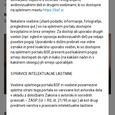
avdiovizualnimi deli in drugimi vsebinami, ki so dostopne
Vilim Demšar
,
Zoran Hudales
,
Blaž Demšar
na spletnem mestu
https://bsf.si
.
Nagrade
2 nagradi
Nekatere vsebine (zlasti podatki, informacije, fotografije,
preglednice ipd.) so na spletnem portalu dostopne
brezplačno in brez omejitev. Za dostop ali uporabo drugih
vsebin (npr. ogled in izposoja avdiovizualnih del) pa veljajo
posebni pogoji. Uporabniki o dolžni prebrati vse vidne
oznake in pred vsakršno uporabo vsebin, ki so dostopne
na spletnem portalu BSF, preveriti pod kakšnimi pogoji
smejo dostopati do njih in kako (na kakšen način in v
kakšnem obsegu) jih smejo uporabljati.
3.PRAVICE INTELEKTUALNE LASTNINE
Vsebine spletnega portala BSF in vsebine posamezne
spletne strani tega portala so varovane kot avtorska dela
v skladu z določbami Zakona o avtorski in sorodnih
pravicah – ZASP (Ur. l. RS, št. 21/95 in spr.) ali kot drugi
predmeti varstva s pravicami intelektualne lastnine.
Galerija
(1)