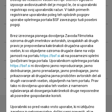
izposoje avdiovizualnih del je mogoč le, če si uporabniki
registrirajo svoj uporabniški račun. V takih primerih
Organizacije
registrirane uporabnike poleg teh splošnih pogojev
uporabe spletnega portala BSF zavezujejo tudi posebni
pogoji.
Nagrade in nominacije
Brez izrecnega pisnega dovoljenja Zavoda Filmoteka
oziroma drugih imetnikov avtorskih, izvajalskih ali drugih
pravic je prepovedana kakršnakoli drugačna uporaba
Projekcije
vsebin, ki so objavljene oziroma drugače dane na voljo
javnosti na portalu
https://bsf.si
ali na posamezni spletni
(pod)strani tega portala. Uporabnikom spletnega portala
https://bsf.si
ni dovoljeno javno reproduciranje, javno
Razširjeni podatki
distribuiranje, javno prenašanje, javno predvajanje, javno
prikazovanje ali drugačna javna priobčitev avtorskih del ali
drugih varovanih vsebin, objavljenih na tem portalu. Prav
tako ni dovoljena uporaba teh vsebin z namenom
oglaševanja ali doseganja kakršnekoli druge neposredne
ali posredne gospodarske koristi.
Uporabniki so pred vsako vrsto uporabe, ki ni izključno
zasebna in nekomercialna, dolžni sami preveriti, ali je