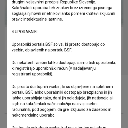
drugimi veljavnimi predpisi Republike Slovenije.
Kakršnakoli uporaba teh znakov brez izrecnega pisnega
soglasja njihovih imetnikov lahko pomeni kršitev izključnih
pravic intelektualne lastnine.
4.UPORABNIKI
Divji (2012)
biografski
Uporabniki portala BSF so vsi, ki prosto dostopajo do
vsebin, objavljenih na portalu BSF.
Do nekaterih vsebin lahko dostopajo samo tisti uporabniki,
ki registrirajo uporabniški račun (v nadaljevanju:
registrirani uporabniki).
Do prosto dostopnih vsebin, ki so objavljene na spletnem
portalu BSF, lahko uporabniki dostopajo brezplačno in jih
lahko uporabljajo tako, da si jih ogledujejo, jih natisnejo ali
Zasedba
si jih na kakršenkoli način naložijo na svoj osebni
računalnik, pod pogojem, da gre izključno za zasebno in
nekomercialno uporabo.
Ekipa
Dostop do nekaterih vsebin kot npr. storitev ogleda in