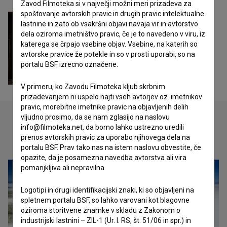
Zavod Filmoteka si v največji možni meri prizadeva za
spoštovanje avtorskih pravic in drugih pravic intelektualne
lastnine in zato ob vsakršni objavi navaja vir in avtorstvo
dela oziroma imetništvo pravic, če je to navedeno v viru, iz
katerega se črpajo vsebine objav. Vsebine, na katerih so
avtorske pravice že potekle in so v prosti uporabi, so na
portalu BSF izrecno označene.
V primeru, ko Zavodu Filmoteka kljub skrbnim
prizadevanjem ni uspelo najti vseh avtorjev oz. imetnikov
pravic, morebitne imetnike pravic na objavljenih delih
vljudno prosimo, da se nam zglasijo na naslovu
info@filmoteka.net, da bomo lahko ustrezno uredili
Oglejte si
prenos avtorskih pravic za uporabo njihovega dela na
portalu BSF. Prav tako nas na istem naslovu obvestite, če
opazite, da je posamezna navedba avtorstva ali vira
pomanjkljiva ali nepravilna.
Logotipi in drugi identifikacijski znaki, ki so objavljeni na
spletnem portalu BSF, so lahko varovani kot blagovne
oziroma storitvene znamke v skladu z Zakonom o
industrijski lastnini – ZIL-1 (Ur. l. RS, št. 51/06 in spr.) in