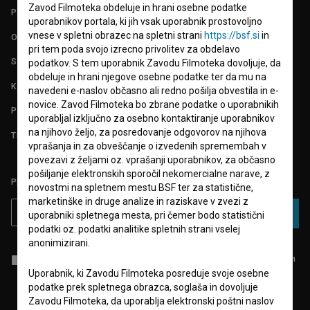
Zavod Filmoteka obdeluje in hrani osebne podatke
POGOJI UPORABE
uporabnikov portala, ki jih vsak uporabnik prostovoljno
vnese v spletni obrazec na spletni strani
https://bsf.si
in
O PROJEKTU
pri tem poda svojo izrecno privolitev za obdelavo
STATISTIKA
podatkov. S tem uporabnik Zavodu Filmoteka dovoljuje, da
obdeluje in hrani njegove osebne podatke ter da mu na
KONTAKT
navedeni e-naslov občasno ali redno pošilja obvestila in e-
novice. Zavod Filmoteka bo zbrane podatke o uporabnikih
POGOSTA VPRAŠANJA
uporabljal izključno za osebno kontaktiranje uporabnikov
na njihovo željo, za posredovanje odgovorov na njihova
TEST FUNKCIONALNOSTI
vprašanja in za obveščanje o izvedenih spremembah v
povezavi z željami oz. vprašanji uporabnikov, za občasno
pošiljanje elektronskih sporočil nekomercialne narave, z
PRIJAVITE SE NA BSF NOVIČNIK:
novostmi na spletnem mestu BSF ter za statistične,
marketinške in druge analize in raziskave v zvezi z
PRIJAVA
uporabniki spletnega mesta, pri čemer bodo statistični
podatki oz. podatki analitike spletnih strani vselej
anonimizirani.
Sprejemam
splošne pogoje
in dajem
soglasje
za zbiranje, hrambo in
obdelavo osebnih podatkov.
Uporabnik, ki Zavodu Filmoteka posreduje svoje osebne
podatke prek spletnega obrazca, soglaša in dovoljuje
Zavodu Filmoteka, da uporablja elektronski poštni naslov