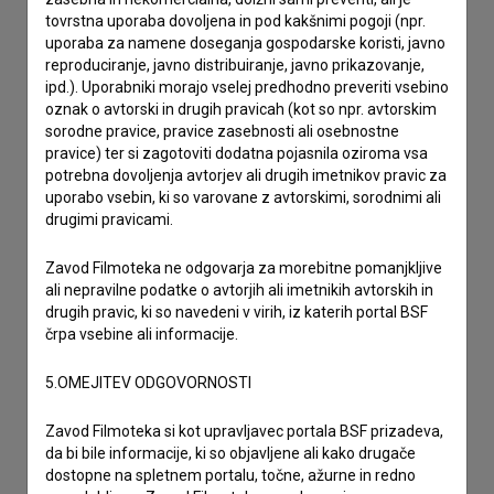
Stik z uredništvom
tovrstna uporaba dovoljena in pod kakšnimi pogoji (npr.
Spoštovani, s pomočjo spodnjega obrazca lahko stopite v
uporaba za namene doseganja gospodarske koristi, javno
stik z uredništvom Baze slovenskih filmov. Veseli bomo vaših
reproduciranje, javno distribuiranje, javno prikazovanje,
odzivov.
ipd.). Uporabniki morajo vselej predhodno preveriti vsebino
oznak o avtorski in drugih pravicah (kot so npr. avtorskim
sorodne pravice, pravice zasebnosti ali osebnostne
imam vprašanje
pravice) ter si zagotoviti dodatna pojasnila oziroma vsa
potrebna dovoljenja avtorjev ali drugih imetnikov pravic za
prijavljam napako
uporabo vsebin, ki so varovane z avtorskimi, sorodnimi ali
želim dodati podatke
drugimi pravicami.
drugo
Zavod Filmoteka ne odgovarja za morebitne pomanjkljive
ali nepravilne podatke o avtorjih ali imetnikih avtorskih in
drugih pravic, ki so navedeni v virih, iz katerih portal BSF
črpa vsebine ali informacije.
5.OMEJITEV ODGOVORNOSTI
Zavod Filmoteka si kot upravljavec portala BSF prizadeva,
da bi bile informacije, ki so objavljene ali kako drugače
dostopne na spletnem portalu, točne, ažurne in redno