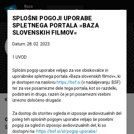
VPIŠI SE
EN
SPLOŠNI POGOJI UPORABE
SPLETNEGA PORTALA »BAZA
SLOVENSKIH FILMOV«
Šumadijski
Datum: 28. 02. 2023
Internacionalni
1.UVOD
Filmski Festival
Splošni pogoji uporabe veljajo za vse obiskovalce in
festival
uporabnike spletnega portala »Baza slovenskih filmov«, ki
Kragujevac, Srbija
je dostopen na naslovu
https://bsf.si
(v nadaljevanju: BSF)
ter za vse posamezne dele tega portala, kot so razdelki,
podstrani in drugo, razen če je pri posamezni vsebini
Kazalo
izrecno določeno drugače.
Za dostop do storitev ogleda in izposoje avdiovizualnih del
Opis
poleg teh splošnih pogojev uporabe veljajo še posebni
pogoji za ogled in izposojo avdiovizualnih del, ki so
Šumadijski Internacionalni Filmski Festival je srbska
dostopni na:
https://bsf.si/sl/pogoji-uporabe/
.