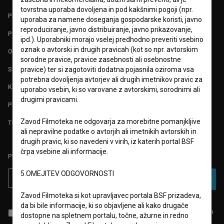
tovrstna uporaba dovoljena in pod kakšnimi pogoji (npr.
PARTNERJI
uporaba za namene doseganja gospodarske koristi, javno
reproduciranje, javno distribuiranje, javno prikazovanje,
POGOJI UPORABE
ipd.). Uporabniki morajo vselej predhodno preveriti vsebino
oznak o avtorski in drugih pravicah (kot so npr. avtorskim
O PROJEKTU
sorodne pravice, pravice zasebnosti ali osebnostne
STATISTIKA
pravice) ter si zagotoviti dodatna pojasnila oziroma vsa
potrebna dovoljenja avtorjev ali drugih imetnikov pravic za
KONTAKT
uporabo vsebin, ki so varovane z avtorskimi, sorodnimi ali
drugimi pravicami.
POGOSTA VPRAŠANJA
Zavod Filmoteka ne odgovarja za morebitne pomanjkljive
TEST FUNKCIONALNOSTI
ali nepravilne podatke o avtorjih ali imetnikih avtorskih in
drugih pravic, ki so navedeni v virih, iz katerih portal BSF
črpa vsebine ali informacije.
PRIJAVITE SE NA BSF NOVIČNIK:
5.OMEJITEV ODGOVORNOSTI
PRIJAVA
Zavod Filmoteka si kot upravljavec portala BSF prizadeva,
da bi bile informacije, ki so objavljene ali kako drugače
Sprejemam
splošne pogoje
in dajem
soglasje
za zbiranje, hrambo in
dostopne na spletnem portalu, točne, ažurne in redno
obdelavo osebnih podatkov.