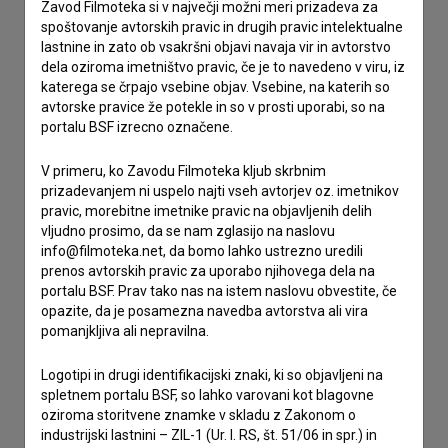
Zavod Filmoteka si v največji možni meri prizadeva za
spoštovanje avtorskih pravic in drugih pravic intelektualne
lastnine in zato ob vsakršni objavi navaja vir in avtorstvo
Stik z uredništvom
dela oziroma imetništvo pravic, če je to navedeno v viru, iz
katerega se črpajo vsebine objav. Vsebine, na katerih so
Spoštovani, s pomočjo spodnjega obrazca lahko stopite v
avtorske pravice že potekle in so v prosti uporabi, so na
stik z uredništvom Baze slovenskih filmov. Veseli bomo vaših
portalu BSF izrecno označene.
odzivov.
V primeru, ko Zavodu Filmoteka kljub skrbnim
imam vprašanje
prizadevanjem ni uspelo najti vseh avtorjev oz. imetnikov
prijavljam napako
pravic, morebitne imetnike pravic na objavljenih delih
vljudno prosimo, da se nam zglasijo na naslovu
želim dodati podatke
info@filmoteka.net, da bomo lahko ustrezno uredili
drugo
prenos avtorskih pravic za uporabo njihovega dela na
portalu BSF. Prav tako nas na istem naslovu obvestite, če
opazite, da je posamezna navedba avtorstva ali vira
pomanjkljiva ali nepravilna.
Logotipi in drugi identifikacijski znaki, ki so objavljeni na
spletnem portalu BSF, so lahko varovani kot blagovne
oziroma storitvene znamke v skladu z Zakonom o
industrijski lastnini – ZIL-1 (Ur. l. RS, št. 51/06 in spr.) in