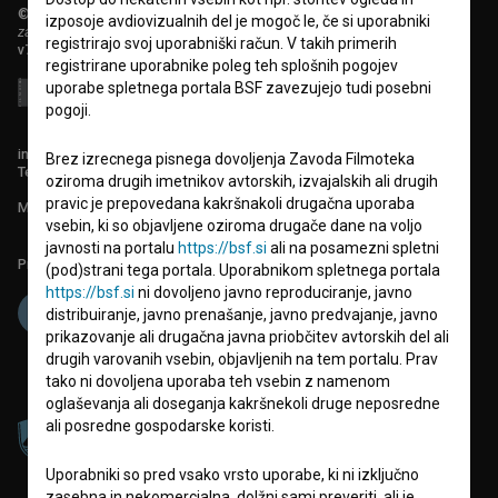
© 2018-2026, Filmoteka,
izposoje avdiovizualnih del je mogoč le, če si uporabniki
zavod za širjenje filmske kulture
registrirajo svoj uporabniški račun. V takih primerih
v7.151.0
registrirane uporabnike poleg teh splošnih pogojev
uporabe spletnega portala BSF zavezujejo tudi posebni
pogoji.
info@filmoteka.si
Brez izrecnega pisnega dovoljenja Zavoda Filmoteka
Tehnična pomoč: podpora@bsf.si
oziroma drugih imetnikov avtorskih, izvajalskih ali drugih
pravic je prepovedana kakršnakoli drugačna uporaba
Mednarodna številka ISSN 2670-787X
vsebin, ki so objavljene oziroma drugače dane na voljo
javnosti na portalu
https://bsf.si
ali na posamezni spletni
Projekt sofinancira:
(pod)strani tega portala. Uporabnikom spletnega portala
https://bsf.si
ni dovoljeno javno reproduciranje, javno
distribuiranje, javno prenašanje, javno predvajanje, javno
prikazovanje ali drugačna javna priobčitev avtorskih del ali
drugih varovanih vsebin, objavljenih na tem portalu. Prav
tako ni dovoljena uporaba teh vsebin z namenom
oglaševanja ali doseganja kakršnekoli druge neposredne
ali posredne gospodarske koristi.
Uporabniki so pred vsako vrsto uporabe, ki ni izključno
zasebna in nekomercialna, dolžni sami preveriti, ali je