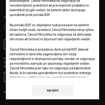
posodobljene. Zavod Filmoteka ne odgovarja za
verodostojnost, pravilnost ali preverjenost podatkov in
katerihkoli drugih vsebin, do katerih lahko dostopajo
uporabniki prek portala BSF.
Sledite nam na:
Na portalu BSF so objavljene tudi povezave na spletne
strani tretjih oseb, na katere Zavod Filmoteka nima vpliva
ali nadzora, Zavod Filmoteka ne odgovarja za delovanje
teh strani ali točnost in ažurnost tam objavljenih vsebin.
RSS novice
RSS dogodki
Zavod Filmoteka si prizadeva, da bi portal BSF deloval
nemoteno in da bi bila zagotovljena čim večja
razpoložljivost in dostopnost portala, vendar ne odgovarja
Podprite nas z donacijo na
TRR: SI56 6100 0001 5706 684,
za morebitno zamudo pri ažuriranju objavljenih vsebin.
ali s kreditno kartico:
Zavod Filmoteka prav tako ne odgovarja za kakršnokoli
škodo, ki bi nastala uporabnikom kot posledica rednega
Doniraj
tehničnega vzdrževanja, npr. zaradi začasnih napak v
delovanju portala ali v primeru, da bi bila njegova uporaba
začasno onemogočena. Zavod Filmoteka si bo prizadeval
sprejmi
vse napake odpraviti v najkrajšem možnem času.
Vse cene vsebujejo DDV.
6.VARSTVO OSEBNIH PODATKOV