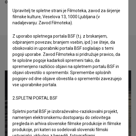
organizacija - festival.
Upravitelj te spletne strani je Filmoteka, zavod za širjenje
filmske kulture, Veselova 13, 1000 Ljubljana (v
nadaljevanju: Zavod Filmoteka).
Z uporabo spletnega portala BSF (t.j. z brskanjem,
odpiranjem povezav, branjem vsebin, ipd.) se šteje, da
obiskovalci in uporabniki portala BSF soglašajo s temi
pogoji uporabe. Zavod Filmoteka si pridružuje pravico, da
Oglejte si
te splošne pogoje kadarkoli spremeni tako, da
spremenjeno različico objavi na spletnem portalu BSF in
objavi obvestilo o spremembi. Spremembe splošnih
pogojev od dne objave obvestila o spremembi zavezujejo
vse uporabnike portala.
2.SPLETNI PORTAL BSF
Spletni portal BSF je izobraževalno-raziskovalni projekt,
namenjen elektronskemu dostopanju do celovitega
pregleda in arhiva slovenske filmske produkcije in filmske
produkcije, pri kateri so sodelovali slovenski filmski
ustvarjalci, vključno z besedili, fotografijami,