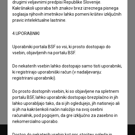
drugimi veljavnimi predpisi Republike Slovenije.
Kakršnakoli uporaba teh znakov brez izrecnega pisnega
soglasja njihovih imetnikov lahko pomeni kršitev izključnih
pravic intelektualne lastnine.
4.UPORABNIKI
Uporabniki portala BSF so vsi, ki prosto dostopajo do
vsebin, objavljenih na portalu BSF.
Do nekaterih vsebin lahko dostopajo samo tisti uporabniki,
ki registrirajo uporabniški račun (v nadaljevanju:
registrirani uporabniki).
Sprejemam
splošne pogoje
in dajem
soglasje
za
zbiranje, hrambo in obdelavo osebnih podatkov.
Do prosto dostopnih vsebin, ki so objavljene na spletnem
portalu BSF, lahko uporabniki dostopajo brezplačno in jih
lahko uporabljajo tako, da si jih ogledujejo, jih natisnejo ali
si jih na kakršenkoli način naložijo na svoj osebni
računalnik, pod pogojem, da gre izključno za zasebno in
nekomercialno uporabo.
Dostop do nekaterih vsebin kot npr. storitev ogleda in