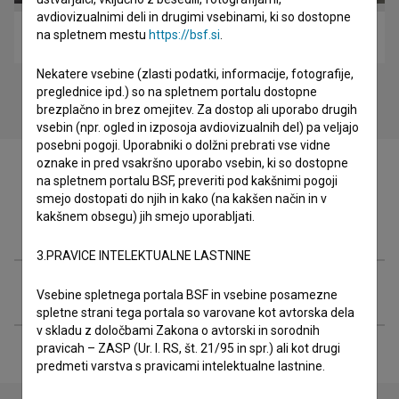
avdiovizualnimi deli in drugimi vsebinami, ki so dostopne
na spletnem mestu
https://bsf.si
.
Nazaj k nama (2020)
Nekatere vsebine (zlasti podatki, informacije, fotografije,
preglednice ipd.) so na spletnem portalu dostopne
brezplačno in brez omejitev. Za dostop ali uporabo drugih
vsebin (npr. ogled in izposoja avdiovizualnih del) pa veljajo
posebni pogoji. Uporabniki o dolžni prebrati vse vidne
oznake in pred vsakršno uporabo vsebin, ki so dostopne
na spletnem portalu BSF, preveriti pod kakšnimi pogoji
smejo dostopati do njih in kako (na kakšen način in v
kakšnem obsegu) jih smejo uporabljati.
Festivalske izdaje
3.PRAVICE INTELEKTUALNE LASTNINE
Razširjeni podatki
Vsebine spletnega portala BSF in vsebine posamezne
spletne strani tega portala so varovane kot avtorska dela
v skladu z določbami Zakona o avtorski in sorodnih
pravicah – ZASP (Ur. l. RS, št. 21/95 in spr.) ali kot drugi
predmeti varstva s pravicami intelektualne lastnine.