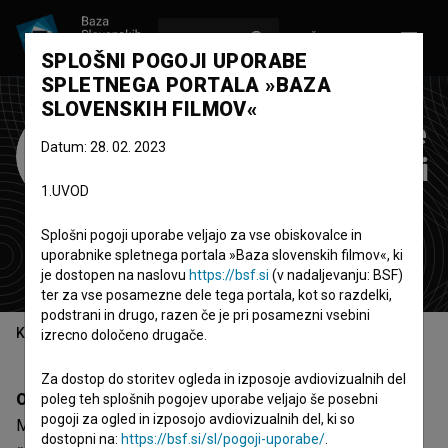
VPIŠI SE
EN
SPLOŠNI POGOJI UPORABE
SPLETNEGA PORTALA »BAZA
SLOVENSKIH FILMOV«
MÈDIT - Festival de
Datum: 28. 02. 2023
Cinema Mediterrani
1.UVOD
de Menorca
Splošni pogoji uporabe veljajo za vse obiskovalce in
festival
uporabnike spletnega portala »Baza slovenskih filmov«, ki
Španija
je dostopen na naslovu
https://bsf.si
(v nadaljevanju: BSF)
ter za vse posamezne dele tega portala, kot so razdelki,
podstrani in drugo, razen če je pri posamezni vsebini
Kazalo
izrecno določeno drugače.
Za dostop do storitev ogleda in izposoje avdiovizualnih del
Opis
poleg teh splošnih pogojev uporabe veljajo še posebni
pogoji za ogled in izposojo avdiovizualnih del, ki so
MÈDIT - Festival de Cinema Mediterrani de Menorca je
dostopni na:
https://bsf.si/sl/pogoji-uporabe/
.