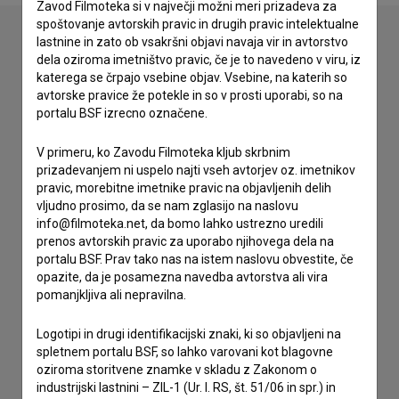
Zavod Filmoteka si v največji možni meri prizadeva za
spoštovanje avtorskih pravic in drugih pravic intelektualne
lastnine in zato ob vsakršni objavi navaja vir in avtorstvo
dela oziroma imetništvo pravic, če je to navedeno v viru, iz
Stik z uredništvom
katerega se črpajo vsebine objav. Vsebine, na katerih so
avtorske pravice že potekle in so v prosti uporabi, so na
Spoštovani, s pomočjo spodnjega obrazca lahko stopite v
portalu BSF izrecno označene.
stik z uredništvom Baze slovenskih filmov. Veseli bomo vaših
odzivov.
V primeru, ko Zavodu Filmoteka kljub skrbnim
prizadevanjem ni uspelo najti vseh avtorjev oz. imetnikov
imam vprašanje
pravic, morebitne imetnike pravic na objavljenih delih
vljudno prosimo, da se nam zglasijo na naslovu
prijavljam napako
info@filmoteka.net, da bomo lahko ustrezno uredili
želim dodati podatke
prenos avtorskih pravic za uporabo njihovega dela na
drugo
portalu BSF. Prav tako nas na istem naslovu obvestite, če
opazite, da je posamezna navedba avtorstva ali vira
pomanjkljiva ali nepravilna.
Logotipi in drugi identifikacijski znaki, ki so objavljeni na
spletnem portalu BSF, so lahko varovani kot blagovne
oziroma storitvene znamke v skladu z Zakonom o
industrijski lastnini – ZIL-1 (Ur. l. RS, št. 51/06 in spr.) in