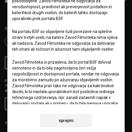
posodobljene. Zavod Filmoteka ne odgovarja za
obdelavo osebnih podatkov.
verodostojnost, pravilnost ali preverjenost podatkov in
katerihkoli drugih vsebin, do katerih lahko dostopajo
uporabniki prek portala BSF.
Sledite nam na:
Na portalu BSF so objavljene tudi povezave na spletne
strani tretjih oseb, na katere Zavod Filmoteka nima vpliva
ali nadzora, Zavod Filmoteka ne odgovarja za delovanje
teh strani ali točnost in ažurnost tam objavljenih vsebin.
Zavod Filmoteka si prizadeva, da bi portal BSF deloval
RSS novice
RSS dogodki
nemoteno in da bi bila zagotovljena čim večja
razpoložljivost in dostopnost portala, vendar ne odgovarja
za morebitno zamudo pri ažuriranju objavljenih vsebin.
Podprite nas z donacijo na
Zavod Filmoteka prav tako ne odgovarja za kakršnokoli
TRR: SI56 6100 0001 5706 684,
ali s kreditno kartico:
škodo, ki bi nastala uporabnikom kot posledica rednega
tehničnega vzdrževanja, npr. zaradi začasnih napak v
delovanju portala ali v primeru, da bi bila njegova uporaba
Doniraj
začasno onemogočena. Zavod Filmoteka si bo prizadeval
vse napake odpraviti v najkrajšem možnem času.
sprejmi
Vse cene vsebujejo DDV.
6.VARSTVO OSEBNIH PODATKOV