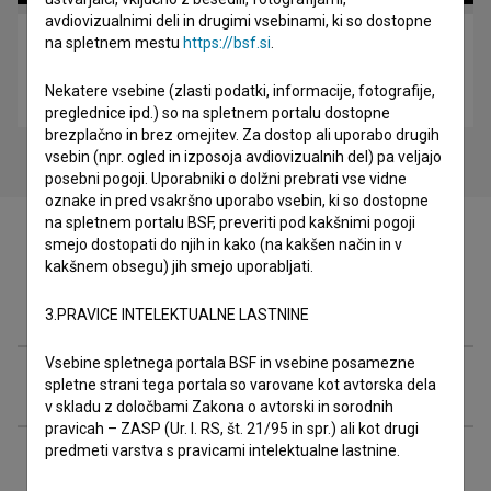
avdiovizualnimi deli in drugimi vsebinami, ki so dostopne
na spletnem mestu
https://bsf.si
.
Ita Rina – Filmska zvezda, ki je zavrnila Hollywood
(2016)
Nekatere vsebine (zlasti podatki, informacije, fotografije,
biografski
preglednice ipd.) so na spletnem portalu dostopne
brezplačno in brez omejitev. Za dostop ali uporabo drugih
vsebin (npr. ogled in izposoja avdiovizualnih del) pa veljajo
posebni pogoji. Uporabniki o dolžni prebrati vse vidne
oznake in pred vsakršno uporabo vsebin, ki so dostopne
na spletnem portalu BSF, preveriti pod kakšnimi pogoji
smejo dostopati do njih in kako (na kakšen način in v
kakšnem obsegu) jih smejo uporabljati.
Festivalske izdaje
3.PRAVICE INTELEKTUALNE LASTNINE
Vsebine spletnega portala BSF in vsebine posamezne
Razširjeni podatki
spletne strani tega portala so varovane kot avtorska dela
v skladu z določbami Zakona o avtorski in sorodnih
pravicah – ZASP (Ur. l. RS, št. 21/95 in spr.) ali kot drugi
predmeti varstva s pravicami intelektualne lastnine.