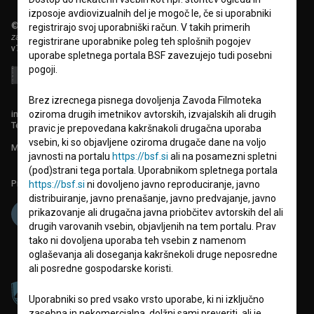
izposoje avdiovizualnih del je mogoč le, če si uporabniki
© 2018-2026, Filmoteka,
registrirajo svoj uporabniški račun. V takih primerih
zavod za širjenje filmske kulture
registrirane uporabnike poleg teh splošnih pogojev
v7.151.0
uporabe spletnega portala BSF zavezujejo tudi posebni
pogoji.
Brez izrecnega pisnega dovoljenja Zavoda Filmoteka
info@filmoteka.si
oziroma drugih imetnikov avtorskih, izvajalskih ali drugih
Tehnična pomoč: podpora@bsf.si
pravic je prepovedana kakršnakoli drugačna uporaba
vsebin, ki so objavljene oziroma drugače dane na voljo
Mednarodna številka ISSN 2670-787X
javnosti na portalu
https://bsf.si
ali na posamezni spletni
(pod)strani tega portala. Uporabnikom spletnega portala
Projekt sofinancira:
https://bsf.si
ni dovoljeno javno reproduciranje, javno
distribuiranje, javno prenašanje, javno predvajanje, javno
prikazovanje ali drugačna javna priobčitev avtorskih del ali
drugih varovanih vsebin, objavljenih na tem portalu. Prav
tako ni dovoljena uporaba teh vsebin z namenom
oglaševanja ali doseganja kakršnekoli druge neposredne
ali posredne gospodarske koristi.
Uporabniki so pred vsako vrsto uporabe, ki ni izključno
zasebna in nekomercialna, dolžni sami preveriti, ali je