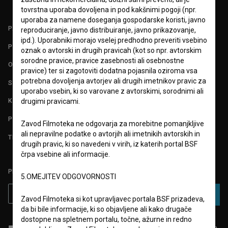
tovrstna uporaba dovoljena in pod kakšnimi pogoji (npr.
uporaba za namene doseganja gospodarske koristi, javno
PARTNERJI
reproduciranje, javno distribuiranje, javno prikazovanje,
ipd.). Uporabniki morajo vselej predhodno preveriti vsebino
POGOJI UPORABE
oznak o avtorski in drugih pravicah (kot so npr. avtorskim
sorodne pravice, pravice zasebnosti ali osebnostne
O PROJEKTU
pravice) ter si zagotoviti dodatna pojasnila oziroma vsa
potrebna dovoljenja avtorjev ali drugih imetnikov pravic za
STATISTIKA
uporabo vsebin, ki so varovane z avtorskimi, sorodnimi ali
KONTAKT
drugimi pravicami.
POGOSTA VPRAŠANJA
Zavod Filmoteka ne odgovarja za morebitne pomanjkljive
ali nepravilne podatke o avtorjih ali imetnikih avtorskih in
TEST FUNKCIONALNOSTI
drugih pravic, ki so navedeni v virih, iz katerih portal BSF
črpa vsebine ali informacije.
PRIJAVITE SE NA BSF NOVIČNIK:
5.OMEJITEV ODGOVORNOSTI
PRIJAVA
Zavod Filmoteka si kot upravljavec portala BSF prizadeva,
da bi bile informacije, ki so objavljene ali kako drugače
dostopne na spletnem portalu, točne, ažurne in redno
Sprejemam
splošne pogoje
in dajem
soglasje
za zbiranje, hrambo in