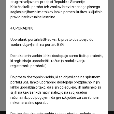
drugimi veljavnimi predpisi Republike Slovenije.
Kakršnakoli uporaba teh znakov brez izrecnega pisnega
soglasja njihovih imetnikov lahko pomeni kršitev izključnih
pravic intelektualne lastnine.
4.UPORABNIKI
Uporabniki portala BSF so vsi, ki prosto dostopajo do
vsebin, objavljenih na portalu BSF.
Do nekaterih vsebin lahko dostopajo samo tisti uporabniki,
ki registrirajo uporabniški račun (v nadaljevanju:
registrirani uporabniki).
Sprejemam
splošne pogoje
in dajem
soglasje
za
Do prosto dostopnih vsebin, ki so objavljene na spletnem
zbiranje, hrambo in obdelavo osebnih podatkov.
portalu BSF, lahko uporabniki dostopajo brezplačno in jih
lahko uporabljajo tako, da si jih ogledujejo, jih natisnejo ali
si jih na kakršenkoli način naložijo na svoj osebni
računalnik, pod pogojem, da gre izključno za zasebno in
nekomercialno uporabo.
Dostop do nekaterih vsebin kot npr. storitev ogleda in