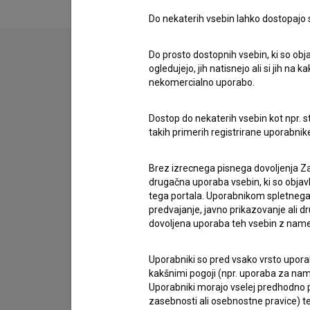
Do nekaterih vsebin lahko dostopajo sa
Do prosto dostopnih vsebin, ki so obja
ogledujejo, jih natisnejo ali si jih na
Stik z uredništvom
nekomercialno uporabo.
Spoštovani, s pomočjo spodnjega obrazca lahko sto
Dostop do nekaterih vsebin kot npr. st
takih primerih registrirane uporabni
imam vprašanje
prijavljam napako
Brez izrecnega pisnega dovoljenja Za
želim dodati podatke
drugačna uporaba vsebin, ki so objav
tega portala. Uporabnikom spletnega
drugo
predvajanje, javno prikazovanje ali dr
dovoljena uporaba teh vsebin z name
Uporabniki so pred vsako vrsto uporabe
kakšnimi pogoji (npr. uporaba za name
Uporabniki morajo vselej predhodno pr
zasebnosti ali osebnostne pravice) te