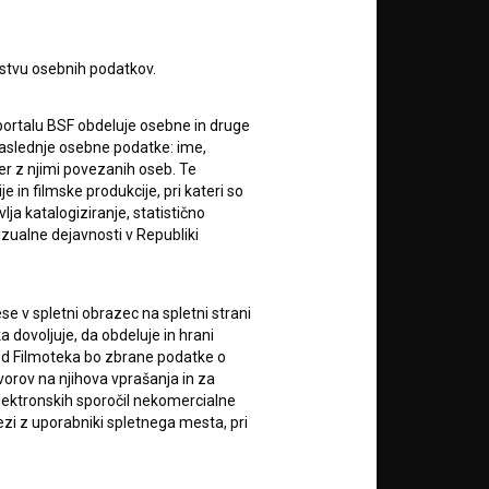
A
rstvu osebnih podatkov.
portalu BSF obdeluje osebne in druge
za naslednje osebne podatke: ime,
ter z njimi povezanih oseb. Te
in filmske produkcije, pri kateri so
ja katalogiziranje, statistično
izualne dejavnosti v Republiki
RSS novice
e v spletni obrazec na spletni strani
RSS dogodki
 dovoljuje, da obdeluje in hrani
vod Filmoteka bo zbrane podatke o
vorov na njihova vprašanja in za
Podprite nas z donacijo na
TRR: SI56 6100 0001 5706
lektronskih sporočil nekomercialne
684,
zi z uporabniki spletnega mesta, pri
ali s kreditno kartico:
Doniraj