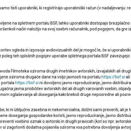
mo tisti uporabniki, ki registrirajo uporabniški račun (v nadaljevanju: reg
vljene na spletnem portalu BSF, lahko uporabniki dostopajo brezplačno in 
 kakršenkoli način naložijo na svoj osebni računalnik, pod pogojem, da gre 
pite v stik z uredništvom Baze slovenskih filmov. Veseli bomo vaših od
oritev ogleda in izposoje avdiovizualnih del je mogoč le, če si uporabniki 
ke poleg teh splošnih pogojev uporabe spletnega portala BSF zavezujejo 
voda Filmoteka oziroma drugih imetnikov avtorskih, izvajalskih ali drug
ljene oziroma drugače dane na voljo javnosti na portalu
https://bsf.si
ali
 portala
https://bsf.si
ni dovoljeno javno reproduciranje, javno distribuir
ugačna javna priobčitev avtorskih del ali drugih varovanih vsebin, objavlj
nom oglaševanja ali doseganja kakršnekoli druge neposredne ali posre
, ki ni izključno zasebna in nekomercialna, dolžni sami preveriti, ali je
ne doseganja gospodarske koristi, javno reproduciranje, javno distribuir
everiti vsebino oznak o avtorski in drugih pravicah (kot so npr. avtorsk
r si zagotoviti dodatna pojasnila oziroma vsa potrebna dovoljenja avtorj