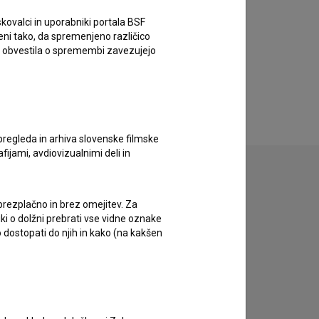
Kontaktni podatki
kovalci in uporabniki portala BSF
eni tako, da spremenjeno različico
Faktor
e obvestila o spremembi zavezujejo
naslov
Ljubljana, Ljubljana, Slovenija
pregleda in arhiva slovenske filmske
afijami, avdiovizualnimi deli in
 brezplačno in brez omejitev. Za
iki o dolžni prebrati vse vidne oznake
 dostopati do njih in kako (na kakšen