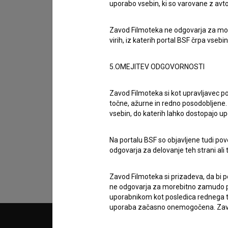
uporabo vsebin, ki so varovane z avto
Zavod Filmoteka ne odgovarja za moreb
virih, iz katerih portal BSF črpa vsebin
5.OMEJITEV ODGOVORNOSTI
Zavod Filmoteka si kot upravljavec po
točne, ažurne in redno posodobljene. 
Sprejemam
splošne pogoje
in dajem
sog
vsebin, do katerih lahko dostopajo up
podatkov.
Na portalu BSF so objavljene tudi pov
odgovarja za delovanje teh strani ali 
Zavod Filmoteka si prizadeva, da bi p
ne odgovarja za morebitno zamudo pri
uporabnikom kot posledica rednega te
uporaba začasno onemogočena. Zavod
© 2018-2026, Filmoteka,
PARTN