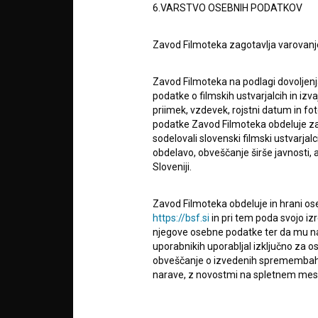
6.VARSTVO OSEBNIH PODATKOV
zavod za širjenje filmske kulture
v7.151.0
Zavod Filmoteka zagotavlja varovanj
POGOJ
Zavod Filmoteka na podlagi dovoljenj
info@filmoteka.si
podatke o filmskih ustvarjalcih in izvaj
O PRO
Tehnična pomoč: podpora@bsf.si
priimek, vzdevek, rojstni datum in fot
Mednarodna številka ISSN 2670-787X
podatke Zavod Filmoteka obdeluje za n
sodelovali slovenski filmski ustvarjal
STATIS
obdelavo, obveščanje širše javnosti, a
Projekt sofinancira:
Sloveniji.
KONTA
Zavod Filmoteka obdeluje in hrani ose
https://bsf.si
in pri tem poda svojo iz
njegove osebne podatke ter da mu na 
POGOS
uporabnikih uporabljal izključno za 
VPRAŠ
obveščanje o izvedenih spremembah v 
narave, z novostmi na spletnem mestu
čemer bodo statistični podatki oz. pod
TEST
FUNKC