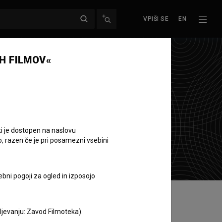
VPIŠI SE
EN
H FILMOV«
ki je dostopen na naslovu
o, razen če je pri posamezni vsebini
ebni pogoji za ogled in izposojo
aljevanju: Zavod Filmoteka).