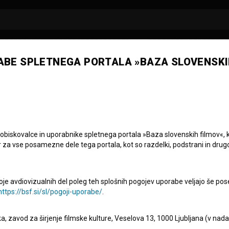
ABE SPLETNEGA PORTALA »BAZA SLOVENSKI
tor
 hiša
ovenija
 obiskovalce in uporabnike spletnega portala »Baza slovenskih filmov«, 
r za vse posamezne dele tega portala, kot so razdelki, podstrani in drug
oje avdiovizualnih del poleg teh splošnih pogojev uporabe veljajo še pos
https://bsf.si/sl/pogoji-uporabe/
.
eka, zavod za širjenje filmske kulture, Veselova 13, 1000 Ljubljana (v nad