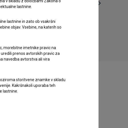
ela v skladu z določbami Zakona o
lektualne lastnine.
lne lastnine in zato ob vsakršni
Hidra (1993)
sebine objav. Vsebine, na katerih so
eksperimentalni, umetniški, video-art
eks
ic, morebitne imetnike pravic na
uredili prenos avtorskih pravic za
a navedba avtorstva ali vira
vne oziroma storitvene znamke v skladu
lovenije. Kakršnakoli uporaba teh
e lastnine.