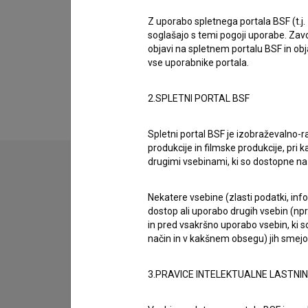
Opis
Faktor je slovenska organizacija - produkcijsk
Z uporabo spletnega portala BSF (t.j.
soglašajo s temi pogoji uporabe. Zavo
objavi na spletnem portalu BSF in o
vse uporabnike portala.
2.SPLETNI PORTAL BSF
Spletni portal BSF je izobraževalno-
produkcije in filmske produkcije, pri ka
drugimi vsebinami, ki so dostopne 
Nekatere vsebine (zlasti podatki, inf
dostop ali uporabo drugih vsebin (npr.
in pred vsakršno uporabo vsebin, ki s
način in v kakšnem obsegu) jih smejo 
3.PRAVICE INTELEKTUALNE LASTNI