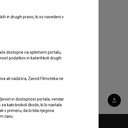
ih in drugih pravic, ki so navedeni v
ugače dostopne na spletnem portalu,
nost podatkov in katerihkoli drugih
liva ali nadzora, Zavod Filmoteka ne
ljivost in dostopnost portala, vendar
Deli
za kakršnokoli škodo, ki bi nastala
 v primeru, da bi bila njegova
em času.
Sledite nam na: