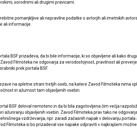
rskimi, sorodnimi ali drugimi pravicami.
itne pomanjkljive ali nepravilne podatke o avtorjih ali imetnikih avtorsk
e ali informacije.
rtala BSF prizadeva, da bi bile informacije, ki so objavljene ali kako dr
Zavod Filmoteka ne odgovarja za verodostojnost, pravilnost ali preverje
lasje
za zbiranje, hrambo in obdelavo osebnih
orabniki prek portala BSF.
ezave na spletne strani tretjih oseb, na katere Zavod Filmoteka nima vp
točnost in ažurnost tam objavljenih vsebin.
ortal BSF deloval nemoteno in da bi bila zagotovljena čim večja razpolož
 ažuriranju objavljenih vsebin. Zavod Filmoteka prav tako ne odgovarja 
hničnega vzdrževanja, npr. zaradi začasnih napak v delovanju portala ali
 Filmoteka si bo prizadeval vse napake odpraviti v najkrajšem možn
ERJI
PRIJAVITE SE NA BSF NOVIČNIK: