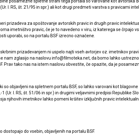
ebine posamezne spletne strani tega portala so varovane kot avtorska d
r. l. RS, št. 21/95 in spr.) ali kot drugi predmeti varstva s pravicami inte
eri prizadeva za spoštovanje avtorskih pravic in drugih pravic intelektua
Vdor (2021)
iroma imetništvo pravic, če je to navedeno v viru, iz katerega se črpajo v
eksperimentalni
rosti uporabi, so na portalu BSF izrecno označene.
 skrbnim prizadevanjem ni uspelo najti vseh avtorjev oz. imetnikov prav
 se nam zglasijo na naslovu info@filmoteka.net, da bomo lahko ustrezno 
F. Prav tako nas na istem naslovu obvestite, če opazite, da je posamezn
ki, ki so objavljeni na spletnem portalu BSF, so lahko varovani kot blago
-1 (Ur. l. RS, št. 51/06 in spr.) in drugimi veljavnimi predpisi Republike S
a njihovih imetnikov lahko pomeni kršitev izključnih pravic intelektualn
to dostopajo do vsebin, objavljenih na portalu BSF.