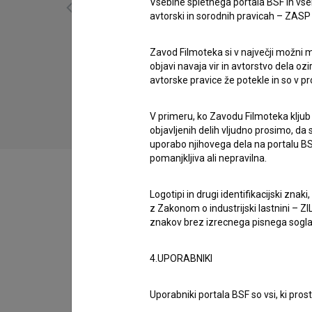
Vsebine spletnega portala BSF in vs
avtorski in sorodnih pravicah – ZASP (U
Zavod Filmoteka si v največji možni m
Phantom (2004)
objavi navaja vir in avtorstvo dela oz
eksperimentalni, umetniški
avtorske pravice že potekle in so v p
V primeru, ko Zavodu Filmoteka kljub
objavljenih delih vljudno prosimo, da
uporabo njihovega dela na portalu BS
pomanjkljiva ali nepravilna.
Logotipi in drugi identifikacijski zna
z Zakonom o industrijski lastnini – ZIL
Filmografija (1)
znakov brez izrecnega pisnega soglasj
4.UPORABNIKI
Razširjeni podatki
Uporabniki portala BSF so vsi, ki pros