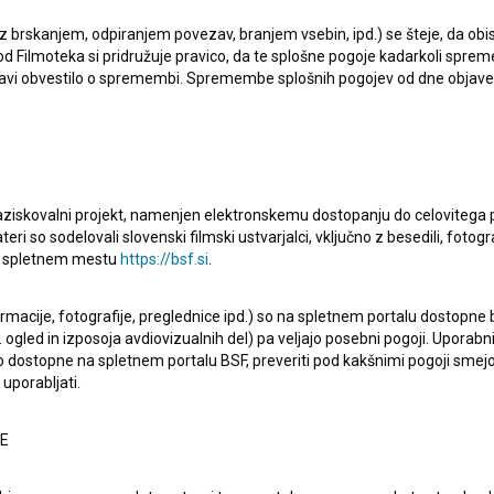
a hiša, ki je bila udeležena pri
Tiigra (2001)
.
 z brskanjem, odpiranjem povezav, branjem vsebin, ipd.) se šteje, da obis
d Filmoteka si pridružuje pravico, da te splošne pogoje kadarkoli sprem
bjavi obvestilo o spremembi. Spremembe splošnih pogojev od dne objav
raziskovalni projekt, namenjen elektronskemu dostopanju do celovitega 
teri so sodelovali slovenski filmski ustvarjalci, vključno z besedili, fotogr
na spletnem mestu
https://bsf.si
.
Oglejte si
ormacije, fotografije, preglednice ipd.) so na spletnem portalu dostopne
 ogled in izposoja avdiovizualnih del) pa veljajo posebni pogoji. Uporabn
o dostopne na spletnem portalu BSF, preveriti pod kakšnimi pogoji smejo
uporabljati.
NE