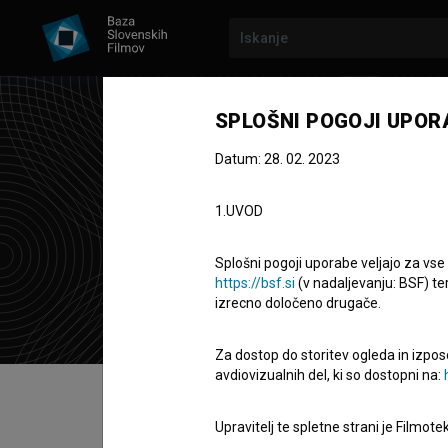
SPLOŠNI POGOJI UPOR
Datum: 28. 02. 2023
Fak
1.UVOD
produkcijska
Ljubljana, Sl
Splošni pogoji uporabe veljajo za vse
https://bsf.si
(v nadaljevanju: BSF) te
izrecno določeno drugače.
Za dostop do storitev ogleda in izpos
avdiovizualnih del, ki so dostopni na:
Kazalo
Upravitelj te spletne strani je Filmot