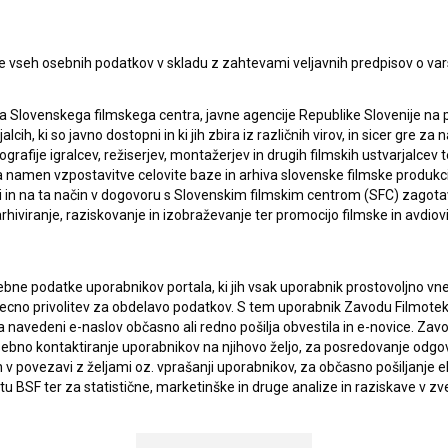
PRIJAV
e vseh osebnih podatkov v skladu z zahtevami veljavnih predpisov o va
I UPORABE
Sprejemam
splošne pogoje
in dajem
soglasje
za
a Slovenskega filmskega centra, javne agencije Republike Slovenije na 
zbiranje, hrambo in obdelavo osebnih podatkov.
alcih, ki so javno dostopni in ki jih zbira iz različnih virov, in sicer gre 
JEKTU
ografije igralcev, režiserjev, montažerjev in drugih filmskih ustvarjalcev 
amen vzpostavitve celovite baze in arhiva slovenske filmske produkcije 
ci in na ta način v dogovoru s Slovenskim filmskim centrom (SFC) zagotavl
TIKA
rhiviranje, raziskovanje in izobraževanje ter promocijo filmske in avdiov
KT
bne podatke uporabnikov portala, ki jih vsak uporabnik prostovoljno vnes
recno privolitev za obdelavo podatkov. S tem uporabnik Zavodu Filmoteka
navedeni e-naslov občasno ali redno pošilja obvestila in e-novice. Za
TA
osebno kontaktiranje uporabnikov na njihovo željo, za posredovanje odgo
ANJA
povezavi z željami oz. vprašanji uporabnikov, za občasno pošiljanje e
 BSF ter za statistične, marketinške in druge analize in raziskave v zve
atki analitike spletnih strani vselej anonimizirani.
IONALNOSTI