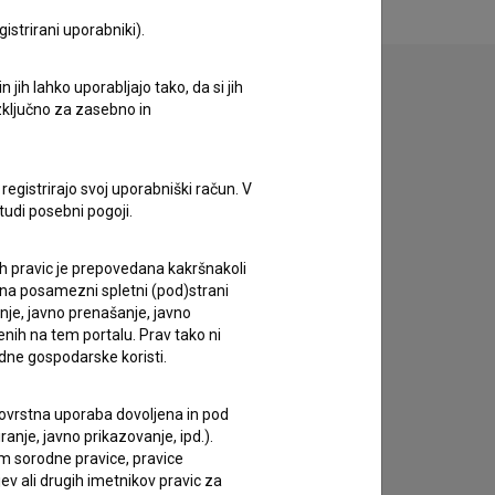
istrirani uporabniki).
jih lahko uporabljajo tako, da si jih
izključno za zasebno in
zivov.
registrirajo svoj uporabniški račun. V
tudi posebni pogoji.
ih pravic je prepovedana kakršnakoli
 na posamezni spletni (pod)strani
anje, javno prenašanje, javno
enih na tem portalu. Prav tako ni
dne gospodarske koristi.
 tovrstna uporaba dovoljena in pod
anje, javno prikazovanje, ipd.).
im sorodne pravice, pravice
ev ali drugih imetnikov pravic za