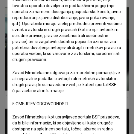
tovrstna uporaba dovoljena in pod kakšnimi pogoji (npr.
uporaba za namene doseganja gospodarske koristi, javno
reproduciranje, javno distribuiranje, javno prikazovanje,
ipd.). Uporabniki morajo vselej predhodno preveriti vsebino
oznak o avtorski in drugih pravicah (kot so npr. avtorskim
sorodne pravice, pravice zasebnosti ali osebnostne
pravice) ter si zagotoviti dodatna pojasnila oziroma vsa
potrebna dovoljenja avtorjev ali drugih imetnikov pravic za
uporabo vsebin, ki so varovane z avtorskimi, sorodnimi ali
drugimi pravicami.
Zavod Filmoteka ne odgovarja za morebitne pomanjkljive
ali nepravilne podatke o avtorjih ali imetnikih avtorskih in
drugih pravic, ki so navedeni v virih, iz katerih portal BSF
črpa vsebine ali informacije.
Hannah Koselj Marušič
na snemanju filma
Moj prvi splav (s.d.)
.
5.OMEJITEV ODGOVORNOSTI
Zavod Filmoteka si kot upravljavec portala BSF prizadeva,
da bi bile informacije, ki so objavljene ali kako drugače
dostopne na spletnem portalu, točne, ažurne in redno