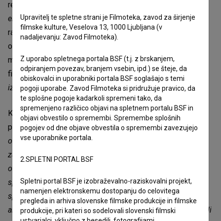
resnico.
“Rada bi ustvarila film, ki ustvari prostor za
Upravitelj te spletne strani je Filmoteka, zavod za širjenje
empatijo, pogum in iskrenost,”
pravi režiserka, medtem pa
filmske kulture, Veselova 13, 1000 Ljubljana (v
razloži, da odločitev za snemanje filma izhaja iz njene
nadaljevanju: Zavod Filmoteka).
osebne izkušnje in izkušnje žensk, ki so šle skozi proces
Z uporabo spletnega portala BSF (t.j. z brskanjem,
medikamentoznega splava, ki ni pogosto uprizorjen na
odpiranjem povezav, branjem vsebin, ipd.) se šteje, da
filmu.
“Moj cilj je prikazati splav kot resnično, večplastno
obiskovalci in uporabniki portala BSF soglašajo s temi
izkušnjo,”
pravi.
pogoji uporabe. Zavod Filmoteka si pridružuje pravico, da
te splošne pogoje kadarkoli spremeni tako, da
spremenjeno različico objavi na spletnem portalu BSF in
Kustosinja, likovna in filmska kritičarka, Maša Žekš, je o
objavi obvestilo o spremembi. Spremembe splošnih
projektu zapisala:
“Splav ostaja tabuizirana tema; tudi med
pogojev od dne objave obvestila o spremembi zavezujejo
vse uporabnike portala.
osebami, ki so ga izkusile, je pogosto preživet v izolaciji,
zavit v ambivalentno tančico bolečine, sramu, tudi
2.SPLETNI PORTAL BSF
obžalovanja. Film na realistični, čutni, pa tudi ezoterični in
Spletni portal BSF je izobraževalno-raziskovalni projekt,
spiritualni ravni osvetljuje okoliščine medikamentoznega
namenjen elektronskemu dostopanju do celovitega
splava, ki so praviloma večplastne – tako v odnosu do
pregleda in arhiva slovenske filmske produkcije in filmske
aktualnih družbenopolitičnih struktur in tehnologije kot tudi
produkcije, pri kateri so sodelovali slovenski filmski
ustvarjalci, vključno z besedili, fotografijami,