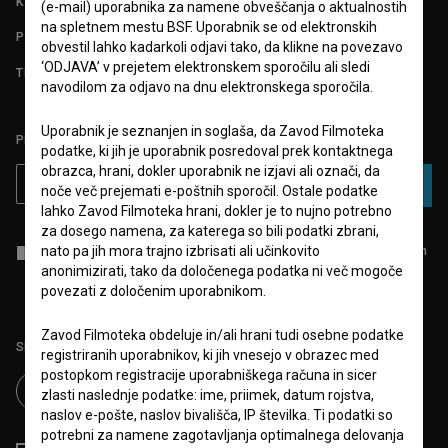
KONTAKT
(e-mail) uporabnika za namene obveščanja o aktualnostih
na spletnem mestu BSF. Uporabnik se od elektronskih
POGOSTA VPRAŠANJA
obvestil lahko kadarkoli odjavi tako, da klikne na povezavo
‘ODJAVA’ v prejetem elektronskem sporočilu ali sledi
TEST FUNKCIONALNOSTI
navodilom za odjavo na dnu elektronskega sporočila.
Uporabnik je seznanjen in soglaša, da Zavod Filmoteka
PRIJAVITE SE NA BSF NOVIČNIK:
podatke, ki jih je uporabnik posredoval prek kontaktnega
obrazca, hrani, dokler uporabnik ne izjavi ali označi, da
PRIJAVA
noče več prejemati e-poštnih sporočil. Ostale podatke
lahko Zavod Filmoteka hrani, dokler je to nujno potrebno
za dosego namena, za katerega so bili podatki zbrani,
Sprejemam
splošne pogoje
in dajem
soglasje
za zbiranje, hrambo in
nato pa jih mora trajno izbrisati ali učinkovito
obdelavo osebnih podatkov.
anonimizirati, tako da določenega podatka ni več mogoče
povezati z določenim uporabnikom.
Zavod Filmoteka obdeluje in/ali hrani tudi osebne podatke
Sledite nam na:
registriranih uporabnikov, ki jih vnesejo v obrazec med
postopkom registracije uporabniškega računa in sicer
zlasti naslednje podatke: ime, priimek, datum rojstva,
naslov e-pošte, naslov bivališča, IP številka. Ti podatki so
potrebni za namene zagotavljanja optimalnega delovanja