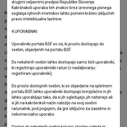
drugimi veljavnimi predpisi Republike Slovenije.
Kakršnakoli uporaba teh znakov brez izrecnega pisnega
Hannah Koselj Marušič
je interdisciplinarna umetnica,
soglasja njihovih imetnikov lahko pomeni kršitev izključnih
pravic intelektualne lastnine.
pesnica in režiserka, ki je diplomirala iz likovne umetnosti
na Akademiji za vizualne umetnosti – AVA, trenutno pa je
4.UPORABNIKI
absolventka magistrskega študija videa, animacije in novih
Uporabniki portala BSF so vsi, ki prosto dostopajo do
medijev na Akademiji za likovno umetnost in oblikovanje
vsebin, objavljenih na portalu BSF.
Univerze v Ljubljani. Scenarij za film
Moj prvi splav
je razvila
na scenaristični delavnici Kratka scena. Njeno delo združuje
Do nekaterih vsebin lahko dostopajo samo tisti uporabniki,
ki registrirajo uporabniški račun (v nadaljevanju:
različne medije in nagovarja sodobne družbene teme skozi
registrirani uporabniki).
avtorski pristop. Osrednja tema njenih del je transformacija
bolečine v moč, ki se je loteva skozi preizpraševanje
Do prosto dostopnih vsebin, ki so objavljene na spletnem
portalu BSF, lahko uporabniki dostopajo brezplačno in jih
lastnih življenjskih izkušenj in izkušenj predvsem milenijske
lahko uporabljajo tako, da si jih ogledujejo, jih natisnejo ali
generacije. Njen film
Vse je eno vse je vseeno
(2022) je
si jih na kakršenkoli način naložijo na svoj osebni
prejel nagrado Zlata ribica na FSVP in nagrado za najboljši
računalnik, pod pogojem, da gre izključno za zasebno in
nekomercialno uporabo.
kratki dokumentarni film na
Cannes Short Film Festival
, bil
pa je tudi del mednarodne razstave
Les Instants Vidéo v
Dostop do nekaterih vsebin kot npr. storitev ogleda in