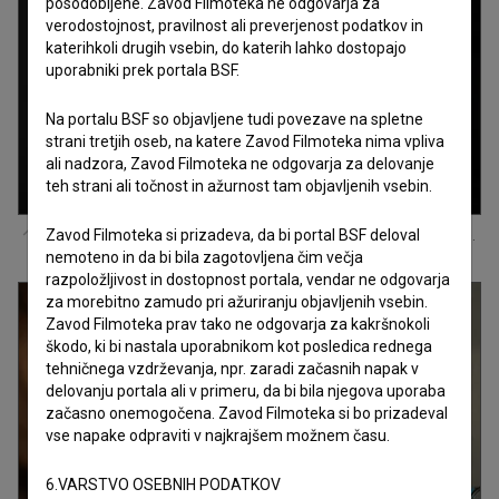
posodobljene. Zavod Filmoteka ne odgovarja za
verodostojnost, pravilnost ali preverjenost podatkov in
katerihkoli drugih vsebin, do katerih lahko dostopajo
uporabniki prek portala BSF.
Na portalu BSF so objavljene tudi povezave na spletne
strani tretjih oseb, na katere Zavod Filmoteka nima vpliva
ali nadzora, Zavod Filmoteka ne odgovarja za delovanje
teh strani ali točnost in ažurnost tam objavljenih vsebin.
Zavod Filmoteka si prizadeva, da bi portal BSF deloval
Hannah Koselj Marušič
na snemanju filma
Moj prvi splav (s.d.)
.
nemoteno in da bi bila zagotovljena čim večja
razpoložljivost in dostopnost portala, vendar ne odgovarja
za morebitno zamudo pri ažuriranju objavljenih vsebin.
Zavod Filmoteka prav tako ne odgovarja za kakršnokoli
škodo, ki bi nastala uporabnikom kot posledica rednega
tehničnega vzdrževanja, npr. zaradi začasnih napak v
delovanju portala ali v primeru, da bi bila njegova uporaba
začasno onemogočena. Zavod Filmoteka si bo prizadeval
vse napake odpraviti v najkrajšem možnem času.
6.VARSTVO OSEBNIH PODATKOV