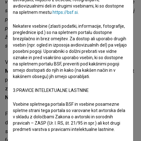
v svoji intimni izkušnji. Gre za kompleksne in neenoznačne
avdiovizualnimi deli in drugimi vsebinami, ki so dostopne
situacije, ki se upirajo poenostavljenim interpretacijam. Moj
na spletnem mestu
https://bsf.si
.
prvi splav je izkušnja; vsaka individualna, legitimna, a
Nekatere vsebine (zlasti podatki, informacije, fotografije,
prepredena s predsodki vezanimi na reproduktivne pravice,
preglednice ipd.) so na spletnem portalu dostopne
žensko telo, materinstvo. Naslavlja tudi idejo o določenih
brezplačno in brez omejitev. Za dostop ali uporabo drugih
vsebin (npr. ogled in izposoja avdiovizualnih del) pa veljajo
svoboščinah, o katerih naj bi se že zdavnaj vsi zedinili.”
posebni pogoji. Uporabniki o dolžni prebrati vse vidne
oznake in pred vsakršno uporabo vsebin, ki so dostopne
V glavni vlogi nastopa
Lucija Ostan Vejrup
, v stranskih pa
na spletnem portalu BSF, preveriti pod kakšnimi pogoji
smejo dostopati do njih in kako (na kakšen način in v
Maruša Majer
,
Primož Pirnat
in
Domen Novak
, ki ga, kot
kakšnem obsegu) jih smejo uporabljati.
predstavnika manosfere, vidimo na aplikaciji SNDR, ki jo je
za film razvil
Nejc Krokter
. V epizodni vlogi je nastopila
3.PRAVICE INTELEKTUALNE LASTNINE
Nataša Jerant Zupančič
.
Vsebine spletnega portala BSF in vsebine posamezne
spletne strani tega portala so varovane kot avtorska dela
Film vizualno združuje realizem s poetičnimi elementi,
v skladu z določbami Zakona o avtorski in sorodnih
dokumentaristično estetiko s stilizirano lepoto, med
pravicah – ZASP (Ur. l. RS, št. 21/95 in spr.) ali kot drugi
predmeti varstva s pravicami intelektualne lastnine.
sterilno bolnico in ranljivo prezenco narave. Direktor
fotografije je
Sašo Štih
, scenograf
Žan Šabeder
,