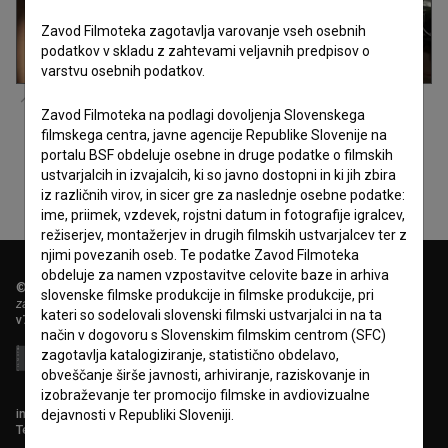
Zavod Filmoteka zagotavlja varovanje vseh osebnih
podatkov v skladu z zahtevami veljavnih predpisov o
varstvu osebnih podatkov.
Lucija Ostan Vejrup
na snemanju filma
Moj prvi splav (s.d.)
.
Zavod Filmoteka na podlagi dovoljenja Slovenskega
filmskega centra, javne agencije Republike Slovenije na
portalu BSF obdeluje osebne in druge podatke o filmskih
ustvarjalcih in izvajalcih, ki so javno dostopni in ki jih zbira
iz različnih virov, in sicer gre za naslednje osebne podatke:
ime, priimek, vzdevek, rojstni datum in fotografije igralcev,
režiserjev, montažerjev in drugih filmskih ustvarjalcev ter z
njimi povezanih oseb. Te podatke Zavod Filmoteka
obdeluje za namen vzpostavitve celovite baze in arhiva
© 2018-2026, Filmoteka,
slovenske filmske produkcije in filmske produkcije, pri
zavod za širjenje filmske kulture
kateri so sodelovali slovenski filmski ustvarjalci in na ta
v7.151.0
način v dogovoru s Slovenskim filmskim centrom (SFC)
zagotavlja katalogiziranje, statistično obdelavo,
obveščanje širše javnosti, arhiviranje, raziskovanje in
izobraževanje ter promocijo filmske in avdiovizualne
info@filmoteka.si
dejavnosti v Republiki Sloveniji.
Tehnična pomoč: podpora@bsf.si