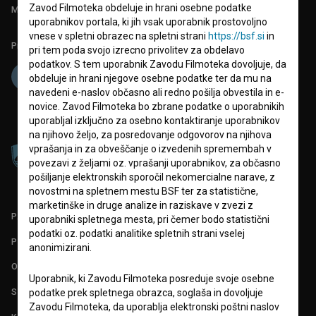
Zavod Filmoteka obdeluje in hrani osebne podatke
Mednarodna številka ISSN 2670-787X
uporabnikov portala, ki jih vsak uporabnik prostovoljno
vnese v spletni obrazec na spletni strani
https://bsf.si
in
Projekt sofinancira:
pri tem poda svojo izrecno privolitev za obdelavo
podatkov. S tem uporabnik Zavodu Filmoteka dovoljuje, da
obdeluje in hrani njegove osebne podatke ter da mu na
navedeni e-naslov občasno ali redno pošilja obvestila in e-
novice. Zavod Filmoteka bo zbrane podatke o uporabnikih
uporabljal izključno za osebno kontaktiranje uporabnikov
na njihovo željo, za posredovanje odgovorov na njihova
vprašanja in za obveščanje o izvedenih spremembah v
povezavi z željami oz. vprašanji uporabnikov, za občasno
pošiljanje elektronskih sporočil nekomercialne narave, z
novostmi na spletnem mestu BSF ter za statistične,
marketinške in druge analize in raziskave v zvezi z
PARTNERJI
uporabniki spletnega mesta, pri čemer bodo statistični
podatki oz. podatki analitike spletnih strani vselej
POGOJI UPORABE
anonimizirani.
O PROJEKTU
Uporabnik, ki Zavodu Filmoteka posreduje svoje osebne
STATISTIKA
podatke prek spletnega obrazca, soglaša in dovoljuje
Zavodu Filmoteka, da uporablja elektronski poštni naslov