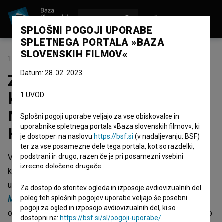
VPIŠI SE
EN
SPLOŠNI POGOJI UPORABE
SPLETNEGA PORTALA »BAZA
SLOVENSKIH FILMOV«
18. junij 2026
Datum: 28. 02. 2023
Zaključilo se je snemanje
kratkega igranega filma
1.UVOD
Moj prvi splav režiserke
Splošni pogoji uporabe veljajo za vse obiskovalce in
uporabnike spletnega portala »Baza slovenskih filmov«, ki
Hannah Koselj Marušič
je dostopen na naslovu
https://bsf.si
(v nadaljevanju: BSF)
ter za vse posamezne dele tega portala, kot so razdelki,
podstrani in drugo, razen če je pri posamezni vsebini
V Ljubljani se je 23. maja začelo snemanje
izrecno določeno drugače.
kratkometražnega filma scenaristke, režiserke, vizualne
umetnice in pesnice
Hannah Koselj Marušič
z naslovom
Za dostop do storitev ogleda in izposoje avdiovizualnih del
poleg teh splošnih pogojev uporabe veljajo še posebni
Moj prvi splav
. Režiserka s filmom raziskuje stičišče
pogoji za ogled in izposojo avdiovizualnih del, ki so
osebnega in političnega, kjer intimni dogodki osvetlijo širšo
dostopni na:
https://bsf.si/sl/pogoji-uporabe/
.