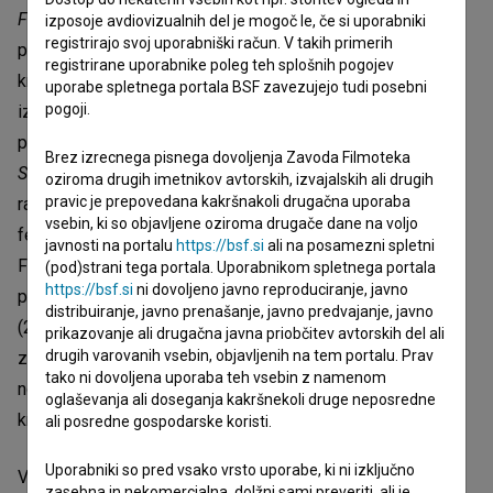
Friche la Belle de Mai
, film
Razcepljene konice
(2024) je
izposoje avdiovizualnih del je mogoč le, če si uporabniki
registrirajo svoj uporabniški račun. V takih primerih
prejel posebno omembo mednarodne žirije na Festivalu
registrirane uporabnike poleg teh splošnih pogojev
kratkega filma Ljubljana - FeKK ter nagrado UL ALUO za
uporabe spletnega portala BSF zavezujejo tudi posebni
pogoji.
izjemne dosežke, film
Podgane z rožastimi klobuki
(2024)
pa je prejel selektorsko nagrado
Specijalna zvijezdica na
Brez izrecnega pisnega dovoljenja Zavoda Filmoteka
Star Film Fest
v Sisku, bil pa je tudi del mednarodne
oziroma drugih imetnikov avtorskih, izvajalskih ali drugih
pravic je prepovedana kakršnakoli drugačna uporaba
razstave
Mediterranea 20 - Young Artists Biennale
. Na
vsebin, ki so objavljene oziroma drugače dane na voljo
festivalu Vizije 2026 je režiserka prejela nagrado
javnosti na portalu
https://bsf.si
ali na posamezni spletni
Filmfrešvizionar na področju filma za inovativni avtorski
(pod)strani tega portala. Uporabnikom spletnega portala
https://bsf.si
ni dovoljeno javno reproduciranje, javno
pristop, njena pesniška zbirka
Vse je eno vse je vseeno
distribuiranje, javno prenašanje, javno predvajanje, javno
(2024, Literarno društvo IA / zbirka Črna skrinjica), ki
prikazovanje ali drugačna javna priobčitev avtorskih del ali
drugih varovanih vsebin, objavljenih na tem portalu. Prav
združuje poezijo in avdiovizualna dela, pa je bila leta 2024
tako ni dovoljena uporaba teh vsebin z namenom
nominirana za najboljši literarni prvenec 40. slovenskega
oglaševanja ali doseganja kakršnekoli druge neposredne
knjižnega sejma.
ali posredne gospodarske koristi.
Uporabniki so pred vsako vrsto uporabe, ki ni izključno
Vir: Slovenski filmski center
zasebna in nekomercialna, dolžni sami preveriti, ali je