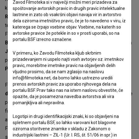
Zavod Filmoteka si v največji možni meri prizadeva za
kostumografinja
Katarina Šavs
, oblikovalka maske
Sanja
spoštovanje avtorskih pravic in drugih pravic intelektualne
lastnine in zato ob vsakršni objavi navaja vir in avtorstvo
Rivić
. Sanjska sekvenca, ki je del filma, je ustvarjena s
dela oziroma imetništvo pravic, če je to navedeno v viru, iz
tehniko umetne inteligence, njen avtor je
Nejc Trampuž
.
katerega se črpajo vsebine objav. Vsebine, na katerih so
avtorske pravice že potekle in so v prosti uporabi, so na
Film bo montirala
Marta Bregeš
, snemalec zvoka je
Jaka
portalu BSF izrecno označene.
Batič
, skladateljica
Jera Topolovec
, oblikovalec zvoka pa
Julij Zornik
. Producentka filma je
Zala Opara
iz
V primeru, ko Zavodu Filmoteka kljub skrbnim
prizadevanjem ni uspelo najti vseh avtorjev oz. imetnikov
produkcijske hiše
Vertigo
, soproducent pa
Filip Filković
pravic, morebitne imetnike pravic na objavljenih delih
Pilatz
iz hrvaške produkcijske hiše More Magnets.
vljudno prosimo, da se nam zglasijo na naslovu
info@filmoteka.net, da bomo lahko ustrezno uredili
prenos avtorskih pravic za uporabo njihovega dela na
Film nastaja v produkciji
Vertigo, Zavod za kulturne
portalu BSF. Prav tako nas na istem naslovu obvestite, če
dejavnosti
, direktor je
Danijel Hočevar
, soproducent pa je
opazite, da je posamezna navedba avtorstva ali vira
produkcija
More Magnets
iz hrvaške. Produkcijo filma so
pomanjkljiva ali nepravilna.
finančno podprli Slovenski filmski center in Hrvaški
Logotipi in drugi identifikacijski znaki, ki so objavljeni na
avdiovizualni center. Film nastaja v sodelovanju s FS Viba
spletnem portalu BSF, so lahko varovani kot blagovne
Film in produkcijo Sonder. Prodajni agent filma je Radiator
oziroma storitvene znamke v skladu z Zakonom o
industrijski lastnini – ZIL-1 (Ur. l. RS, št. 51/06 in spr.) in
sales.