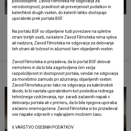
posodobljene. Zavod Filmoteka ne odgovarja za
verodostojnost, pravilnost ali preverjenost podatkov in
katerihkoli drugih vsebin, do katerih lahko dostopajo
uporabniki prek portala BSF.
Arhivsko gradivo uporabljeno v
OHO Film (2025)
.
Na portalu BSF so objavljene tudi povezave na spletne
strani tretjih oseb, na katere Zavod Filmoteka nima vpliva
ali nadzora, Zavod Filmoteka ne odgovarja za delovanje
teh strani ali točnost in ažurnost tam objavljenih vsebin.
Zavod Filmoteka si prizadeva, da bi portal BSF deloval
nemoteno in da bi bila zagotovljena čim večja
razpoložljivost in dostopnost portala, vendar ne odgovarja
POVEZANO
za morebitno zamudo pri ažuriranju objavljenih vsebin.
Zavod Filmoteka prav tako ne odgovarja za kakršnokoli
škodo, ki bi nastala uporabnikom kot posledica rednega
tehničnega vzdrževanja, npr. zaradi začasnih napak v
delovanju portala ali v primeru, da bi bila njegova uporaba
začasno onemogočena. Zavod Filmoteka si bo prizadeval
vse napake odpraviti v najkrajšem možnem času.
6.VARSTVO OSEBNIH PODATKOV