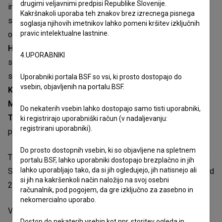
drugimi veljavnimi predpisi Republike Slovenije.
in
Matic Drakulić
, glasba
Laibach
, direktorja fotografije
Kakršnakoli uporaba teh znakov brez izrecnega pisnega
sta
Sašo Štih
in
Zala Opara
, montažer je
Matic Drakulić
,
soglasja njihovih imetnikov lahko pomeni kršitev izključnih
pravic intelektualne lastnine.
oblikovalec zvoka
Julij Zornik
, producenta sta
Danijel
Hočevar
in
Zala Opara
iz produkcijske hiše
Vertigo
, v
4.UPORABNIKI
soprodukciji z
RTV Slovenija
in
Marinko Sudac
.
V filmu
sodelujejo
Marko Pogačnik
,
Iztok Geister
,
Naško
Uporabniki portala BSF so vsi, ki prosto dostopajo do
vsebin, objavljenih na portalu BSF.
Križnar
,
Milenko Matanovič
,
David Nez
,
Matjaž Hanžek
,
Marika Pogačnik
,
Marina Abramović
,
Biljana Tomić
,
Do nekaterih vsebin lahko dostopajo samo tisti uporabniki,
Tomaž Brejc
in
Ješa Denegri
. Film je nastal s finančno
ki registrirajo uporabniški račun (v nadaljevanju:
registrirani uporabniki).
podporo Slovenskega filmskega centra.
Do prosto dostopnih vsebin, ki so objavljene na spletnem
Te dni bo film na ogled tudi na Festivalu avtorskega filma v
portalu BSF, lahko uporabniki dostopajo brezplačno in jih
lahko uporabljajo tako, da si jih ogledujejo, jih natisnejo ali
Srbiji, slovensko občinstvo pa si ga bo po premieri lahko od
si jih na kakršenkoli način naložijo na svoj osebni
29. novembra ogledalo na projekcijah v Slovenski kinoteki.
računalnik, pod pogojem, da gre izključno za zasebno in
nekomercialno uporabo.
Vir: Slovenski filmski center
Dostop do nekaterih vsebin kot npr. storitev ogleda in