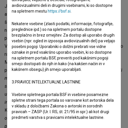
avdiovizualnimi deli in drugimi vsebinami, ki so dostopne
Jugoslavije, je med letoma 1965 in 1971 delovalo
na spletnem mestu
https://bsf.si
.
avantgardno umetniško gibanje, znano kot Skupina OHO, ki
še danes navdihuje številne umetnike. OHO velja za enega
Nekatere vsebine (zlasti podatki, informacije, fotografije,
preglednice ipd.) so na spletnem portalu dostopne
najzanimivejših, najkompleksnejših in najpomembnejših
brezplačno in brez omejitev. Za dostop ali uporabo drugih
primerov povojne avantgardne umetnosti v Srednji in
vsebin (npr. ogled in izposoja avdiovizualnih del) pa veljajo
Vzhodni Evropi. Bili so med prvimi iz Vzhodne Evrope, ki so
posebni pogoji. Uporabniki o dolžni prebrati vse vidne
oznake in pred vsakršno uporabo vsebin, ki so dostopne
razstavljali v newyorškem Muzeju moderne umetnosti
na spletnem portalu BSF, preveriti pod kakšnimi pogoji
MoMA. Po tem velikem uspehu je leta 1971 skupina
smejo dostopati do njih in kako (na kakšen način in v
kakšnem obsegu) jih smejo uporabljati.
prenehala obstajati.
»OHO je dokaz, da so se v Sloveniji tudi
med socializmom dogajale stvari, ki so premikale meje. Ne
3.PRAVICE INTELEKTUALNE LASTNINE
samo v gospodarstvu, znanosti in športu, ampak tudi v
umetnosti. Ohojevska kreativnost in subverzivnost sta
Vsebine spletnega portala BSF in vsebine posamezne
spletne strani tega portala so varovane kot avtorska dela
inspirativni še danes, po več kot pol stoletja,«
pravi Damjan
v skladu z določbami Zakona o avtorski in sorodnih
Kozole in dodaja:
»Ta film ponuja edinstveno izkušnjo, da
pravicah – ZASP (Ur. l. RS, št. 21/95 in spr.) ali kot drugi
predmeti varstva s pravicami intelektualne lastnine.
ohojevske projekte vidite na velikem platnu. Takšne
priložnosti verjetno ne bo več.«