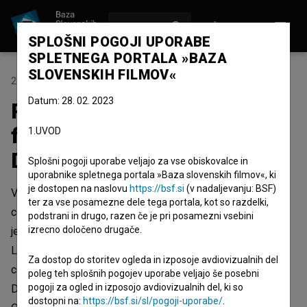
VPIŠI SE
EN
SPLOŠNI POGOJI UPORABE
SPLETNEGA PORTALA »BAZA
SLOVENSKIH FILMOV«
20. november 2025
Datum: 28. 02. 2023
Premiera dokumentarnega
filma OHO film režiserja
1.UVOD
Damjana Kozoleta
Splošni pogoji uporabe veljajo za vse obiskovalce in
uporabnike spletnega portala »Baza slovenskih filmov«, ki
je dostopen na naslovu
https://bsf.si
(v nadaljevanju: BSF)
V sklopu projekta
Naši filmi doma
, ki ga Slovenski filmski
ter za vse posamezne dele tega portala, kot so razdelki,
center, v sodelovanju s Cankarjevim domom organizira od
podstrani in drugo, razen če je pri posamezni vsebini
izrecno določeno drugače.
jeseni 2017, bo v sredo, 26. novembra ob 19. uri, v
Linhartovi dvorani Cankarjevega doma premiera
Za dostop do storitev ogleda in izposoje avdiovizualnih del
celovečernega dokumentarnega filma
OHO film
režiserja
poleg teh splošnih pogojev uporabe veljajo še posebni
pogoji za ogled in izposojo avdiovizualnih del, ki so
Damjana Kozoleta o avantgardnem umetniškem gibanju
dostopni na:
https://bsf.si/sl/pogoji-uporabe/
.