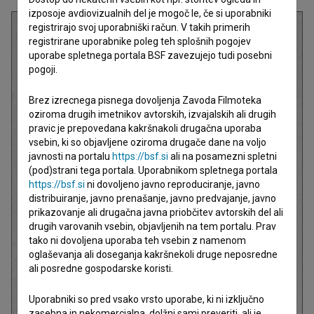
izposoje avdiovizualnih del je mogoč le, če si uporabniki
registrirajo svoj uporabniški račun. V takih primerih
registrirane uporabnike poleg teh splošnih pogojev
uporabe spletnega portala BSF zavezujejo tudi posebni
pogoji.
Brez izrecnega pisnega dovoljenja Zavoda Filmoteka
oziroma drugih imetnikov avtorskih, izvajalskih ali drugih
pravic je prepovedana kakršnakoli drugačna uporaba
vsebin, ki so objavljene oziroma drugače dane na voljo
javnosti na portalu
https://bsf.si
ali na posamezni spletni
(pod)strani tega portala. Uporabnikom spletnega portala
https://bsf.si
ni dovoljeno javno reproduciranje, javno
distribuiranje, javno prenašanje, javno predvajanje, javno
prikazovanje ali drugačna javna priobčitev avtorskih del ali
drugih varovanih vsebin, objavljenih na tem portalu. Prav
tako ni dovoljena uporaba teh vsebin z namenom
oglaševanja ali doseganja kakršnekoli druge neposredne
ali posredne gospodarske koristi.
Uporabniki so pred vsako vrsto uporabe, ki ni izključno
zasebna in nekomercialna, dolžni sami preveriti, ali je