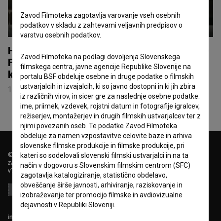
Zavod Filmoteka zagotavlja varovanje vseh osebnih
podatkov v skladu z zahtevami veljavnih predpisov o
varstvu osebnih podatkov.
Hrvaški premieri filmov Zemljo krast in OHO
Zavod Filmoteka na podlagi dovoljenja Slovenskega
Film na letošnjem Cinehillu v Gorskem
filmskega centra, javne agencije Republike Slovenije na
kotarju
portalu BSF obdeluje osebne in druge podatke o filmskih
ustvarjalcih in izvajalcih, ki so javno dostopni in ki jih zbira
17. julij 2026
iz različnih virov, in sicer gre za naslednje osebne podatke:
ime, priimek, vzdevek, rojstni datum in fotografije igralcev,
režiserjev, montažerjev in drugih filmskih ustvarjalcev ter z
njimi povezanih oseb. Te podatke Zavod Filmoteka
obdeluje za namen vzpostavitve celovite baze in arhiva
slovenske filmske produkcije in filmske produkcije, pri
© 2018-2026, Filmoteka,
kateri so sodelovali slovenski filmski ustvarjalci in na ta
zavod za širjenje filmske kulture
način v dogovoru s Slovenskim filmskim centrom (SFC)
v7.151.0
zagotavlja katalogiziranje, statistično obdelavo,
obveščanje širše javnosti, arhiviranje, raziskovanje in
izobraževanje ter promocijo filmske in avdiovizualne
dejavnosti v Republiki Sloveniji.
info@filmoteka.si