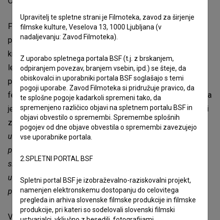
OHO. Z nami bo tudi filmska ekipa in člani skupine OHO.
Upravitelj te spletne strani je Filmoteka, zavod za širjenje
Film je bil premierno prikazan v sklopu Evropske
filmske kulture, Veselova 13, 1000 Ljubljana (v
nadaljevanju: Zavod Filmoteka).
prestolnice kulture Nova Gorica konec junija v Vipavskem
križu - svojo pot je začel tam, kjer se je ohojevska zgodba
Z uporabo spletnega portala BSF (t.j. z brskanjem,
leta 1971 zaključila, v Vipavski dolini. Mednarodno
odpiranjem povezav, branjem vsebin, ipd.) se šteje, da
obiskovalci in uporabniki portala BSF soglašajo s temi
premiero je imel avgusta na 31. Sarajevskem filmskem
pogoji uporabe. Zavod Filmoteka si pridružuje pravico, da
festivalu, na 28. Festivalu slovenskega filma v Portorožu pa
te splošne pogoje kadarkoli spremeni tako, da
spremenjeno različico objavi na spletnem portalu BSF in
je prejel vesno za posebne dosežke. Žirija je v obrazložitvi
objavi obvestilo o spremembi. Spremembe splošnih
zapisala:
»Film slavi drznost in svobodo razmišljanja izven
pogojev od dne objave obvestila o spremembi zavezujejo
uveljavljenih okvirjev. Ponuja poglobljen vpogled v
vse uporabnike portala.
pomemben del slovenske umetniške zgodovine in hkrati
2.SPLETNI PORTAL BSF
služi kot navdih za sodobne in prihodnje generacije
ustvarjalcev, kjer meje med mogočim in nemogočim
Spletni portal BSF je izobraževalno-raziskovalni projekt,
namenjen elektronskemu dostopanju do celovitega
postanejo poligon za umetniško izražanje.«
pregleda in arhiva slovenske filmske produkcije in filmske
produkcije, pri kateri so sodelovali slovenski filmski
V Sloveniji, takrat še eni od republik socialistične
ustvarjalci, vključno z besedili, fotografijami,