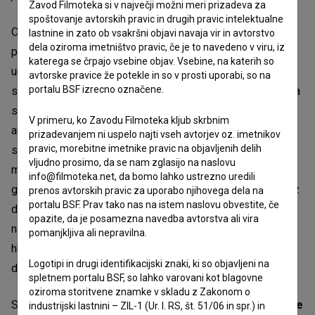
Zavod Filmoteka si v največji možni meri prizadeva za
spoštovanje avtorskih pravic in drugih pravic intelektualne
OHO ni bil le umetniški kolektiv, temveč izjemen kulturni
lastnine in zato ob vsakršni objavi navaja vir in avtorstvo
dela oziroma imetništvo pravic, če je to navedeno v viru, iz
pojav, ki se je z vidnim in nematerialnim ukvarjal skozi
katerega se črpajo vsebine objav. Vsebine, na katerih so
umetnost, filozofijo, sociologijo in znanost ter zagovarjal
avtorske pravice že potekle in so v prosti uporabi, so na
portalu BSF izrecno označene.
sobivanje z zemljo in naravo. V šestdesetih letih prejšnjega
stoletja so že postavljali pomembna vprašanja o
V primeru, ko Zavodu Filmoteka kljub skrbnim
antropocentrizmu, ekologiji in ekonomiji umetnosti. Po
prizadevanjem ni uspelo najti vseh avtorjev oz. imetnikov
pravic, morebitne imetnike pravic na objavljenih delih
skupini se imenuje tudi osrednja nacionalna nagrada za
vljudno prosimo, da se nam zglasijo na naslovu
mlade vizualne umetnike v Sloveniji. Dokumentarni film o
info@filmoteka.net, da bomo lahko ustrezno uredili
gibanju in skupini OHO režiserja Damjana Kozoleta, bogat z
prenos avtorskih pravic za uporabo njihovega dela na
portalu BSF. Prav tako nas na istem naslovu obvestite, če
doslej še ne videnim gradivom, prvič celovito predstavi ta
opazite, da je posamezna navedba avtorstva ali vira
navdihujoči fenomen prepletanja umetnosti in življenja ter
pomanjkljiva ali nepravilna.
hkrati raziskuje, kaj nam lahko njihove ideje ponudijo za
Logotipi in drugi identifikacijski znaki, ki so objavljeni na
današnji čas.
spletnem portalu BSF, so lahko varovani kot blagovne
oziroma storitvene znamke v skladu z Zakonom o
Scenarij za film so napisali
Urška Jurman
,
Damjan Kozole
industrijski lastnini – ZIL-1 (Ur. l. RS, št. 51/06 in spr.) in