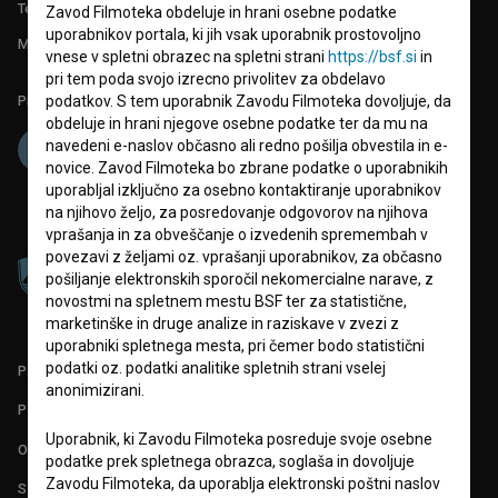
Tehnična pomoč: podpora@bsf.si
Zavod Filmoteka obdeluje in hrani osebne podatke
uporabnikov portala, ki jih vsak uporabnik prostovoljno
Mednarodna številka ISSN 2670-787X
vnese v spletni obrazec na spletni strani
https://bsf.si
in
pri tem poda svojo izrecno privolitev za obdelavo
podatkov. S tem uporabnik Zavodu Filmoteka dovoljuje, da
Projekt sofinancira:
obdeluje in hrani njegove osebne podatke ter da mu na
navedeni e-naslov občasno ali redno pošilja obvestila in e-
novice. Zavod Filmoteka bo zbrane podatke o uporabnikih
uporabljal izključno za osebno kontaktiranje uporabnikov
na njihovo željo, za posredovanje odgovorov na njihova
vprašanja in za obveščanje o izvedenih spremembah v
povezavi z željami oz. vprašanji uporabnikov, za občasno
pošiljanje elektronskih sporočil nekomercialne narave, z
novostmi na spletnem mestu BSF ter za statistične,
marketinške in druge analize in raziskave v zvezi z
uporabniki spletnega mesta, pri čemer bodo statistični
podatki oz. podatki analitike spletnih strani vselej
PARTNERJI
anonimizirani.
POGOJI UPORABE
Uporabnik, ki Zavodu Filmoteka posreduje svoje osebne
O PROJEKTU
podatke prek spletnega obrazca, soglaša in dovoljuje
Zavodu Filmoteka, da uporablja elektronski poštni naslov
STATISTIKA