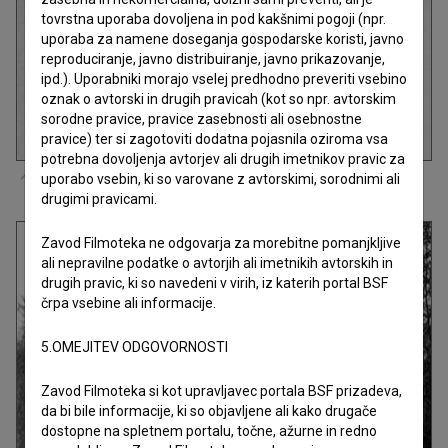
tovrstna uporaba dovoljena in pod kakšnimi pogoji (npr.
uporaba za namene doseganja gospodarske koristi, javno
reproduciranje, javno distribuiranje, javno prikazovanje,
ipd.). Uporabniki morajo vselej predhodno preveriti vsebino
oznak o avtorski in drugih pravicah (kot so npr. avtorskim
sorodne pravice, pravice zasebnosti ali osebnostne
pravice) ter si zagotoviti dodatna pojasnila oziroma vsa
potrebna dovoljenja avtorjev ali drugih imetnikov pravic za
uporabo vsebin, ki so varovane z avtorskimi, sorodnimi ali
Plakat:
OHO Film (2025)
.
drugimi pravicami.
Zavod Filmoteka ne odgovarja za morebitne pomanjkljive
ali nepravilne podatke o avtorjih ali imetnikih avtorskih in
drugih pravic, ki so navedeni v virih, iz katerih portal BSF
črpa vsebine ali informacije.
5.OMEJITEV ODGOVORNOSTI
Zavod Filmoteka si kot upravljavec portala BSF prizadeva,
da bi bile informacije, ki so objavljene ali kako drugače
dostopne na spletnem portalu, točne, ažurne in redno