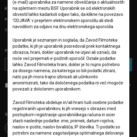
(e-mail) uporabnika za namene obveščanja o aktualnostih
na spletnem mestu BSF. Uporabnik se od elektronskih
KONTAKT
obvestil lahko kadarkoli odjavi tako, da klikne na povezavo
POGOSTA VPRAŠANJA
‘ODJAVA’ v prejetem elektronskem sporočilu ali sledi
navodilom za odjavo na dnu elektronskega sporočila.
TEST FUNKCIONALNOSTI
Uporabnik je seznanjen in soglaša, da Zavod Filmoteka
podatke, ki jih je uporabnik posredoval prek kontaktnega
PRIJAVITE SE NA BSF NOVIČNIK:
obrazca, hrani, dokler uporabnik ne izjavi ali označi, da
noče več prejemati e-poštnih sporočil. Ostale podatke
lahko Zavod Filmoteka hrani, dokler je to nujno potrebno
PRIJAVA
za dosego namena, za katerega so bili podatki zbrani,
nato pa jih mora trajno izbrisati ali učinkovito
anonimizirati, tako da določenega podatka ni več mogoče
Sprejemam
splošne pogoje
in dajem
soglasje
za zbiranje, hrambo in
povezati z določenim uporabnikom.
obdelavo osebnih podatkov.
Zavod Filmoteka obdeluje in/ali hrani tudi osebne podatke
registriranih uporabnikov, ki jih vnesejo v obrazec med
Sledite nam na:
postopkom registracije uporabniškega računa in sicer
zlasti naslednje podatke: ime, priimek, datum rojstva,
naslov e-pošte, naslov bivališča, IP številka. Ti podatki so
potrebni za namene zagotavljanja optimalnega delovanja