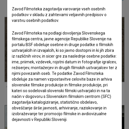
od mrtvih in zapeli z njo (2025)
.
Zavod Filmoteka zagotavlja varovanje vseh osebnih
podatkov v skladu z zahtevami veljavnih predpisov o
varstvu osebnih podatkov.
Zavod Filmoteka na podlagi dovoljenja Slovenskega
filmskega centra, javne agencije Republike Slovenije na
portalu BSF obdeluje osebne in druge podatke o filmskih
ustvarjalcih in izvajalcih, ki so javno dostopni in ki jih zbira
iz različnih virov, in sicer gre za naslednje osebne podatke:
ime, priimek, vzdevek, rojstni datum in fotografije igralcev,
režiserjev, montažerjev in drugih filmskih ustvarjalcev ter z
njimi povezanih oseb. Te podatke Zavod Filmoteka
obdeluje za namen vzpostavitve celovite baze in arhiva
slovenske filmske produkcije in filmske produkcije, pri
Judita Franković Brdar
,
Lana Marić
v filmu
Ida, ki je pela tako
kateri so sodelovali slovenski filmski ustvarjalci in na ta
grdo, da so še mrtvi vstali od mrtvih in zapeli z njo (2025)
.
način v dogovoru s Slovenskim filmskim centrom (SFC)
zagotavlja katalogiziranje, statistično obdelavo,
obveščanje širše javnosti, arhiviranje, raziskovanje in
izobraževanje ter promocijo filmske in avdiovizualne
dejavnosti v Republiki Sloveniji.