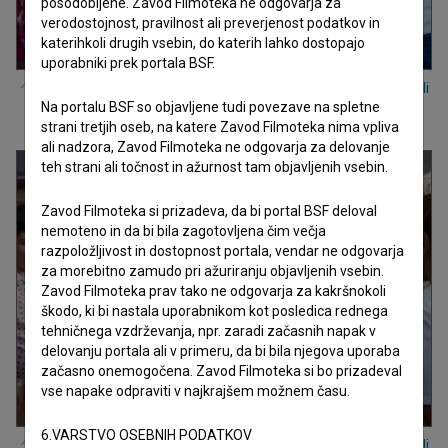
posodobljene. Zavod Filmoteka ne odgovarja za
verodostojnost, pravilnost ali preverjenost podatkov in
katerihkoli drugih vsebin, do katerih lahko dostopajo
uporabniki prek portala BSF.
Lana Marić
v filmu
Ida, ki je pela tako grdo, da so še mrtvi vstali
Na portalu BSF so objavljene tudi povezave na spletne
od mrtvih in zapeli z njo (2025)
.
strani tretjih oseb, na katere Zavod Filmoteka nima vpliva
ali nadzora, Zavod Filmoteka ne odgovarja za delovanje
teh strani ali točnost in ažurnost tam objavljenih vsebin.
Zavod Filmoteka si prizadeva, da bi portal BSF deloval
nemoteno in da bi bila zagotovljena čim večja
razpoložljivost in dostopnost portala, vendar ne odgovarja
za morebitno zamudo pri ažuriranju objavljenih vsebin.
Zavod Filmoteka prav tako ne odgovarja za kakršnokoli
škodo, ki bi nastala uporabnikom kot posledica rednega
tehničnega vzdrževanja, npr. zaradi začasnih napak v
delovanju portala ali v primeru, da bi bila njegova uporaba
začasno onemogočena. Zavod Filmoteka si bo prizadeval
vse napake odpraviti v najkrajšem možnem času.
6.VARSTVO OSEBNIH PODATKOV
Lana Marić
v filmu
Ida, ki je pela tako grdo, da so še mrtvi vstali