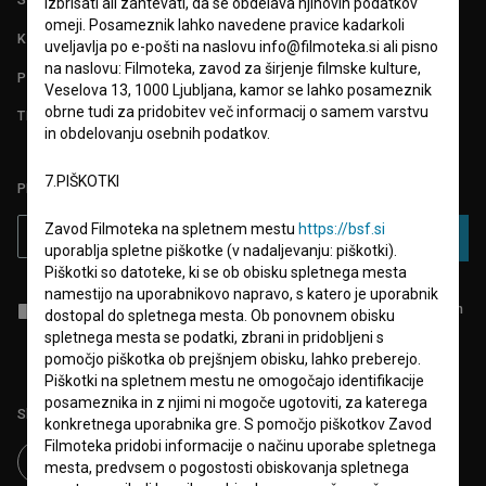
izbrisati ali zahtevati, da se obdelava njihovih podatkov
omeji. Posameznik lahko navedene pravice kadarkoli
KONTAKT
uveljavlja po e-pošti na naslovu info@filmoteka.si ali pisno
na naslovu: Filmoteka, zavod za širjenje filmske kulture,
POGOSTA VPRAŠANJA
Veselova 13, 1000 Ljubljana, kamor se lahko posameznik
obrne tudi za pridobitev več informacij o samem varstvu
TEST FUNKCIONALNOSTI
in obdelovanju osebnih podatkov.
7.PIŠKOTKI
PRIJAVITE SE NA BSF NOVIČNIK:
Zavod Filmoteka na spletnem mestu
https://bsf.si
PRIJAVA
uporablja spletne piškotke (v nadaljevanju: piškotki).
Piškotki so datoteke, ki se ob obisku spletnega mesta
namestijo na uporabnikovo napravo, s katero je uporabnik
Sprejemam
splošne pogoje
in dajem
soglasje
za zbiranje, hrambo in
dostopal do spletnega mesta. Ob ponovnem obisku
obdelavo osebnih podatkov.
spletnega mesta se podatki, zbrani in pridobljeni s
pomočjo piškotka ob prejšnjem obisku, lahko preberejo.
Piškotki na spletnem mestu ne omogočajo identifikacije
posameznika in z njimi ni mogoče ugotoviti, za katerega
Sledite nam na:
konkretnega uporabnika gre. S pomočjo piškotkov Zavod
Filmoteka pridobi informacije o načinu uporabe spletnega
mesta, predvsem o pogostosti obiskovanja spletnega