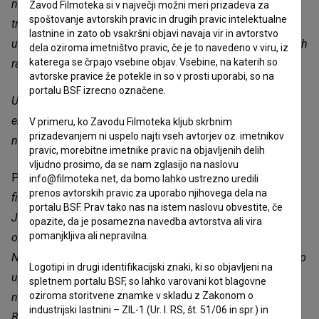
neverjetno, da bo tja pripotoval naš film. Ob takšnih
Zavod Filmoteka si v največji možni meri prizadeva za
spoštovanje avtorskih pravic in drugih pravic intelektualne
trenutkih se vedno znova zavem, da film preseže svojega
lastnine in zato ob vsakršni objavi navaja vir in avtorstvo
ustvarjalca in zaživi svoje življenje. Prav to je eden najlepših
dela oziroma imetništvo pravic, če je to navedeno v viru, iz
katerega se črpajo vsebine objav. Vsebine, na katerih so
razlogov za ustvarjanje.
avtorske pravice že potekle in so v prosti uporabi, so na
portalu BSF izrecno označene.
Uvrstitev na oba festivala je veliko priznanje za celotno
ekipo filma, zato se iskreno veselim, da bo Ida svojo pot
V primeru, ko Zavodu Filmoteka kljub skrbnim
prizadevanjem ni uspelo najti vseh avtorjev oz. imetnikov
nadaljevala v Londonu in Busanu.«
pravic, morebitne imetnike pravic na objavljenih delih
vljudno prosimo, da se nam zglasijo na naslovu
Producentka filma
Jerca Jerič
pa je dodala:
»Uvrstitev
info@filmoteka.net, da bomo lahko ustrezno uredili
prenos avtorskih pravic za uporabo njihovega dela na
filma v tekmovalne programe festivalov v Veliki Britaniji in
portalu BSF. Prav tako nas na istem naslovu obvestite, če
Južni Koreji potrjuje, da njegova zgodba nagovarja
opazite, da je posamezna navedba avtorstva ali vira
pomanjkljiva ali nepravilna.
občinstva ne glede na kulturne in geografske razlike.
Nominaciji za najboljši režijski prvenec in najboljšo igralsko
Logotipi in drugi identifikacijski znaki, ki so objavljeni na
upodobitev v prvencu na festivalu Raindance, enem
spletnem portalu BSF, so lahko varovani kot blagovne
oziroma storitvene znamke v skladu z Zakonom o
najuglednejših festivalov neodvisnega filma v Veliki
industrijski lastnini – ZIL-1 (Ur. l. RS, št. 51/06 in spr.) in
Britaniji, predstavljata veliko priznanje za celotno