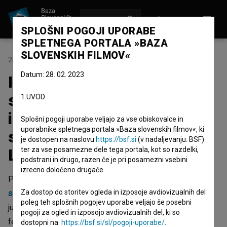
VPIŠI SE
EN
SPLOŠNI POGOJI UPORABE
SPLETNEGA PORTALA »BAZA
SLOVENSKIH FILMOV«
24. junij 2026
Datum: 28. 02. 2023
Ida, ki je pela tako grdo, da
so še mrtvi vstali od mrtvih
1.UVOD
in zapeli z njo nadaljuje
Splošni pogoji uporabe veljajo za vse obiskovalce in
uporabnike spletnega portala »Baza slovenskih filmov«, ki
svojo festivalsko pot v
je dostopen na naslovu
https://bsf.si
(v nadaljevanju: BSF)
London in Busan
ter za vse posamezne dele tega portala, kot so razdelki,
podstrani in drugo, razen če je pri posamezni vsebini
izrecno določeno drugače.
Prvenec režiserke
Ester Ivakič
Ida, ki je pela tako grdo, da
Za dostop do storitev ogleda in izposoje avdiovizualnih del
so
še mrtvi vstali od mrtvih in zapeli z njo
bo v četrtek, 25.
poleg teh splošnih pogojev uporabe veljajo še posebni
junija v tekmovalnem programu mednarodnega filmskega
pogoji za ogled in izposojo avdiovizualnih del, ki so
festivala
Raindance
v Londonu. Festival se je pričel 17.
dostopni na:
https://bsf.si/sl/pogoji-uporabe/
.