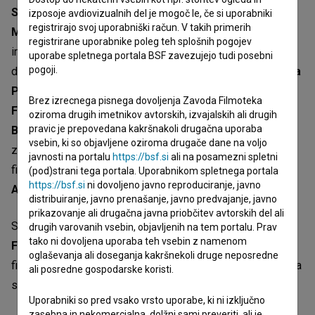
Stražar
(tovarišica za glasbo),
Mila Peršin
(Anita),
Lara
izposoje avdiovizualnih del je mogoč le, če si uporabniki
registrirajo svoj uporabniški račun. V takih primerih
Maria Vouk
(razredničarka),
Miranda Trnjanin
(Darja)
registrirane uporabnike poleg teh splošnih pogojev
in
Dario Nožić Serini
(Milan). Pri filmu sodelujejo še
uporabe spletnega portala BSF zavezujejo tudi posebni
pogoji.
direktor fotografije
Rok Kajzer Nagode
, skladatelja
Alenja
Pivko Kneževič
in
Simon Penšek
, scenografka
Eva
Brez izrecnega pisnega dovoljenja Zavoda Filmoteka
Ferlan
, kostumografka
Ina Ferlan
, oblikovalka maske
Lea
oziroma drugih imetnikov avtorskih, izvajalskih ali drugih
pravic je prepovedana kakršnakoli drugačna uporaba
Bratušek
, montažer
Andrej Nagode
, oblikovalec
vsebin, ki so objavljene oziroma drugače dane na voljo
zvoka
Samo Jurca
, kolorist
Emil Svetlik
in direktorica
javnosti na portalu
https://bsf.si
ali na posamezni spletni
filma
Mojca Pernat
. Producenta filma sta
Jerca Jerič
in
(pod)strani tega portala. Uporabnikom spletnega portala
https://bsf.si
ni dovoljeno javno reproduciranje, javno
Andraž Jerič
iz produkcijske hiše
Temporama
.
distribuiranje, javno prenašanje, javno predvajanje, javno
prikazovanje ali drugačna javna priobčitev avtorskih del ali
Soproducenti filma so
RTV Slovenija
,
Gustav Film
in
Film
drugih varovanih vsebin, objavljenih na tem portalu. Prav
tako ni dovoljena uporaba teh vsebin z namenom
Factory
. Film je nastal s finančno podporo Slovenskega
oglaševanja ali doseganja kakršnekoli druge neposredne
filmskega centra, Ustvarjalne Evrope – MEDIA in Filmskega
ali posredne gospodarske koristi.
studia Viba film.
Uporabniki so pred vsako vrsto uporabe, ki ni izključno
zasebna in nekomercialna, dolžni sami preveriti, ali je