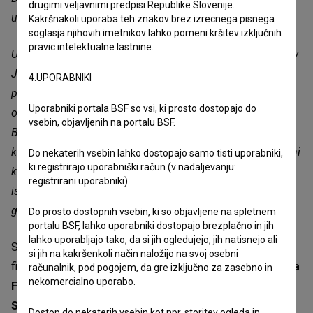
drugimi veljavnimi predpisi Republike Slovenije.
ustvarjalno ekipo.
Kakršnakoli uporaba teh znakov brez izrecnega pisnega
soglasja njihovih imetnikov lahko pomeni kršitev izključnih
pravic intelektualne lastnine.
Uvrstitev v tekmovalni program Starlight na festivalu BIKY v
Južni Koreji pa filmu prinaša prestižno azijsko premiero
4.UPORABNIKI
pred zahtevnim in izjemno angažiranim mladim
Uporabniki portala BSF so vsi, ki prosto dostopajo do
občinstvom. Še posebej nas veseli, da se bo projekcije v
vsebin, objavljenih na portalu BSF.
Busanu lahko udeležila tudi glavna igralka Lana Marić, ki jo
korejska kultura že dolgo navdihuje. Gre za dve zelo različni
Do nekaterih vsebin lahko dostopajo samo tisti uporabniki,
ki registrirajo uporabniški račun (v nadaljevanju:
kulturni okolji, vendar verjamemo, da bo film s svojo
registrirani uporabniki).
iskrenostjo, humorjem in čustveno močjo pustil pečat pri
gledalcih na obeh straneh sveta.«
Do prosto dostopnih vsebin, ki so objavljene na spletnem
portalu BSF, lahko uporabniki dostopajo brezplačno in jih
lahko uporabljajo tako, da si jih ogledujejo, jih natisnejo ali
Scenarij za film sta napisali režiserka in
Nika Jurman
. V
si jih na kakršenkoli način naložijo na svoj osebni
filmu igrajo
Lana Marić
(Ida),
Liza Muršič
(Terezka),
Judita
računalnik, pod pogojem, da gre izključno za zasebno in
nekomercialno uporabo.
Franković Brdar
(Ivana),
Matej Puc
(Stanko),
Milena
Stropnik
(stara mama),
Petja Labović
(Propalica),
Eva
Dostop do nekaterih vsebin kot npr. storitev ogleda in