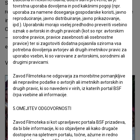
Sočasno z Busanom bo film prikazan tudi v puljskem
tovrstna uporaba dovoljena in pod kakšnimi pogoji (npr.
regionalnem tekmovalnem programu. Svetovno premiero je
uporaba za namene doseganja gospodarske koristi, javno
reproduciranje, javno distribuiranje, javno prikazovanje,
imel na lanskem festivalu vzhodnoevropskega filma v
ipd.). Uporabniki morajo vselej predhodno preveriti vsebino
Cottbusu, kjer je prejel posebno omembo ekumenske žirije
oznak o avtorski in drugih pravicah (kot so npr. avtorskim
sorodne pravice, pravice zasebnosti ali osebnostne
– priznanje, ki ga prejmejo filmi z izrazitim človeškim,
pravice) ter si zagotoviti dodatna pojasnila oziroma vsa
etičnim in duhovnim sporočilom.
potrebna dovoljenja avtorjev ali drugih imetnikov pravic za
uporabo vsebin, ki so varovane z avtorskimi, sorodnimi ali
drugimi pravicami.
Vir: Slovenski filmski center
Zavod Filmoteka ne odgovarja za morebitne pomanjkljive
ali nepravilne podatke o avtorjih ali imetnikih avtorskih in
drugih pravic, ki so navedeni v virih, iz katerih portal BSF
črpa vsebine ali informacije.
5.OMEJITEV ODGOVORNOSTI
Zavod Filmoteka si kot upravljavec portala BSF prizadeva,
da bi bile informacije, ki so objavljene ali kako drugače
dostopne na spletnem portalu, točne, ažurne in redno