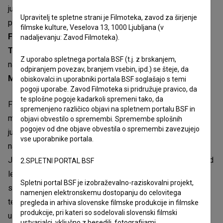
junija in poteka do tega petka, 26. junija. Londonske
Upravitelj te spletne strani je Filmoteka, zavod za širjenje
projekcije se bodo udeležile režiserka ter igralke
Judita
filmske kulture, Veselova 13, 1000 Ljubljana (v
Franković Brdar
,
Mila Peršin
,
Eva Stražar
in
Miranda
nadaljevanju: Zavod Filmoteka).
Trnjanin
. Film je nominiran za dve nagradi, in sicer za
Z uporabo spletnega portala BSF (t.j. z brskanjem,
nagrado
Discovery
za najboljši prvenec in igralka
Lana
odpiranjem povezav, branjem vsebin, ipd.) se šteje, da
Marić
za najboljšo igralsko upodobitev v prvencu.
obiskovalci in uporabniki portala BSF soglašajo s temi
pogoji uporabe. Zavod Filmoteka si pridružuje pravico, da
te splošne pogoje kadarkoli spremeni tako, da
Film se je prav tako uvrstil v tekmovalni program
spremenjeno različico objavi na spletnem portalu BSF in
mednarodnega filmskega festivala za otroke in mladino v
objavi obvestilo o spremembi. Spremembe splošnih
pogojev od dne objave obvestila o spremembi zavezujejo
južnokorejskem Busanu (BIKY), ki je največji in
vse uporabnike portala.
najpomembnejši festival otroškega in mladinskega filma v
Južni Koreji ter eden vodilnih tovrstnih festivalov v Aziji. Od
2.SPLETNI PORTAL BSF
leta 2005 predstavlja kakovostne filme z vsega sveta,
Spletni portal BSF je izobraževalno-raziskovalni projekt,
spodbuja filmsko pismenost in ustvarjalnost med mladimi
namenjen elektronskemu dostopanju do celovitega
ter jih aktivno vključuje v festivalske programe, žirije in
pregleda in arhiva slovenske filmske produkcije in filmske
produkcije, pri kateri so sodelovali slovenski filmski
ustvarjalne delavnice. Festival, ki bo potekal od 8. do 14.
ustvarjalci, vključno z besedili, fotografijami,