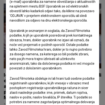
(e-mail) uporabnika za namene obveščanja o aktualnostih
na spletnem mestu BSF. Uporabnik se od elektronskih
obvestil lahko kadarkoli odjavi tako, da klikne na povezavo
‘ODJAVA’ v prejetem elektronskem sporočilu ali sledi
navodilom za odjavo na dnu elektronskega sporočila.
Uporabnik je seznanjen in soglaša, da Zavod Filmoteka
podatke, ki jih je uporabnik posredoval prek kontaktnega
obrazca, hrani, dokler uporabnik ne izjavi ali označi, da
noče več prejemati e-poštnih sporočil. Ostale podatke
lahko Zavod Filmoteka hrani, dokler je to nujno potrebno
za dosego namena, za katerega so bili podatki zbrani,
nato pa jih mora trajno izbrisati ali učinkovito
anonimizirati, tako da določenega podatka ni več mogoče
povezati z določenim uporabnikom.
Ida, ki je pela tako grdo, da so še mrtvi vstali
Zavod Filmoteka obdeluje in/ali hrani tudi osebne podatke
od mrtvih in zapeli z njo v Pulju prejela zlato
registriranih uporabnikov, ki jih vnesejo v obrazec med
areno za najboljši film regionalnega
postopkom registracije uporabniškega računa in sicer
programa. Nagrajen tudi direktor fotografije
zlasti naslednje podatke: ime, priimek, datum rojstva,
Marko Brdar.
naslov e-pošte, naslov bivališča, IP številka. Ti podatki so
potrebni za namene zagotavljanja optimalnega delovanja
16. julij 2026