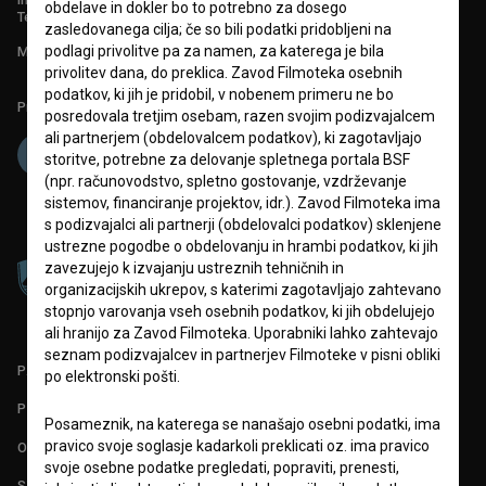
obdelave in dokler bo to potrebno za dosego
Tehnična pomoč: podpora@bsf.si
zasledovanega cilja; če so bili podatki pridobljeni na
podlagi privolitve pa za namen, za katerega je bila
Mednarodna številka ISSN 2670-787X
privolitev dana, do preklica. Zavod Filmoteka osebnih
podatkov, ki jih je pridobil, v nobenem primeru ne bo
Projekt sofinancira:
posredovala tretjim osebam, razen svojim podizvajalcem
ali partnerjem (obdelovalcem podatkov), ki zagotavljajo
storitve, potrebne za delovanje spletnega portala BSF
(npr. računovodstvo, spletno gostovanje, vzdrževanje
sistemov, financiranje projektov, idr.). Zavod Filmoteka ima
s podizvajalci ali partnerji (obdelovalci podatkov) sklenjene
ustrezne pogodbe o obdelovanju in hrambi podatkov, ki jih
zavezujejo k izvajanju ustreznih tehničnih in
organizacijskih ukrepov, s katerimi zagotavljajo zahtevano
stopnjo varovanja vseh osebnih podatkov, ki jih obdelujejo
ali hranijo za Zavod Filmoteka. Uporabniki lahko zahtevajo
seznam podizvajalcev in partnerjev Filmoteke v pisni obliki
PARTNERJI
po elektronski pošti.
POGOJI UPORABE
Posameznik, na katerega se nanašajo osebni podatki, ima
pravico svoje soglasje kadarkoli preklicati oz. ima pravico
O PROJEKTU
svoje osebne podatke pregledati, popraviti, prenesti,
STATISTIKA