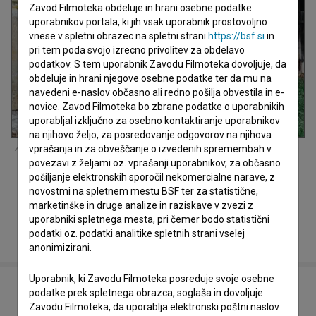
Zavod Filmoteka obdeluje in hrani osebne podatke
uporabnikov portala, ki jih vsak uporabnik prostovoljno
vnese v spletni obrazec na spletni strani
https://bsf.si
in
pri tem poda svojo izrecno privolitev za obdelavo
podatkov. S tem uporabnik Zavodu Filmoteka dovoljuje, da
obdeluje in hrani njegove osebne podatke ter da mu na
navedeni e-naslov občasno ali redno pošilja obvestila in e-
novice. Zavod Filmoteka bo zbrane podatke o uporabnikih
uporabljal izključno za osebno kontaktiranje uporabnikov
na njihovo željo, za posredovanje odgovorov na njihova
vprašanja in za obveščanje o izvedenih spremembah v
Ester Ivakič
,
Lana Marić
na snemanju filma
Ida, ki je pela tako
povezavi z željami oz. vprašanji uporabnikov, za občasno
grdo, da so še mrtvi vstali od mrtvih in zapeli z njo (2025)
.
pošiljanje elektronskih sporočil nekomercialne narave, z
novostmi na spletnem mestu BSF ter za statistične,
marketinške in druge analize in raziskave v zvezi z
uporabniki spletnega mesta, pri čemer bodo statistični
podatki oz. podatki analitike spletnih strani vselej
anonimizirani.
Uporabnik, ki Zavodu Filmoteka posreduje svoje osebne
podatke prek spletnega obrazca, soglaša in dovoljuje
POVEZANO
Zavodu Filmoteka, da uporablja elektronski poštni naslov