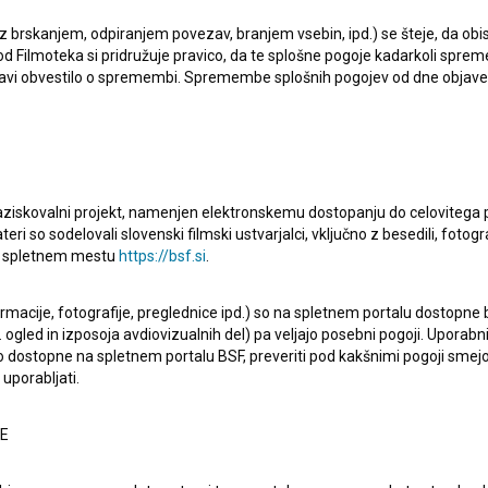
 filma. Ob tem je poudarila sodelovanje s hrvaško
 z brskanjem, odpiranjem povezav, branjem vsebin, ipd.) se šteje, da obis
d Filmoteka si pridružuje pravico, da te splošne pogoje kadarkoli sprem
 filmski center uspešno sodeluje že vrsto let. Izpostavila
bjavi obvestilo o spremembi. Spremembe splošnih pogojev od dne objav
po drugačnih poteh in v zadnjem desetletju dosegel nove
direktorica Slovenskega filmskega centra Nataša Bučar
raziskovalni projekt, namenjen elektronskemu dostopanju do celovitega 
 da se Slovenija znajde v središču enega najpomembnejših
teri so sodelovali slovenski filmski ustvarjalci, vključno z besedili, fotogr
n je Animafest. Ta program je zato pomembno priznanje
na spletnem mestu
https://bsf.si
.
trospektiva bo predstavila njeno bogato zgodovino – od
 sodobnih ustvarjalcev. Največji uspeh slovenskega
ormacije, fotografije, preglednice ipd.) so na spletnem portalu dostopne
 ogled in izposoja avdiovizualnih del) pa veljajo posebni pogoji. Uporabn
adnjem desetletju smo doživeli izjemen ustvarjalni
o dostopne na spletnem portalu BSF, preveriti pod kakšnimi pogoji smejo
glednejših mednarodnih festivalih in prejemajo
uporabljati.
h ustvarjalcev, temveč tudi sistematične podpore
etih namenil posebna sredstva prav za področje animacije.
NE
eč o posameznih uspehih, temveč o celotni novi