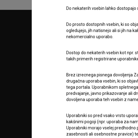
Do nekaterih vsebin lahko dostopajo sa
Do prosto dostopnih vsebin, ki so obja
© 2018-2026, Filmoteka,
PARTN
zavod za širjenje filmske kulture
ogledujejo, jih natisnejo ali si jih na
v7.151.0
nekomercialno uporabo.
POGOJ
Dostop do nekaterih vsebin kot npr. st
takih primerih registrirane uporabni
info@filmoteka.si
O PRO
Tehnična pomoč: podpora@bsf.si
Brez izrecnega pisnega dovoljenja Za
Mednarodna številka ISSN 2670-787X
drugačna uporaba vsebin, ki so objav
tega portala. Uporabnikom spletnega
STATIS
predvajanje, javno prikazovanje ali dr
Projekt sofinancira:
dovoljena uporaba teh vsebin z name
KONTA
Uporabniki so pred vsako vrsto uporabe
kakšnimi pogoji (npr. uporaba za name
Uporabniki morajo vselej predhodno pr
POGOS
zasebnosti ali osebnostne pravice) te
VPRAŠ