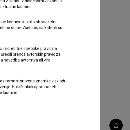
ela v skladu z določbami Zakona o
lektualne lastnine.
lne lastnine in zato ob vsakršni
sebine objav. Vsebine, na katerih so
ic, morebitne imetnike pravic na
uredili prenos avtorskih pravic za
a navedba avtorstva ali vira
vne oziroma storitvene znamke v skladu
lovenije. Kakršnakoli uporaba teh
e lastnine.
Deli