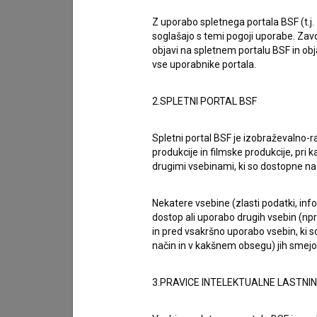
obsežno retrospektivo slovenskega animiranega
Z uporabo spletnega portala BSF (t.j.
soglašajo s temi pogoji uporabe. Zavo
animacijsko kinematografijo, s katero Slovenski
objavi na spletnem portalu BSF in o
je tudi njen zgodovinski razvoj, ki je potekal 
vse uporabnike portala.
vrhunce.
2.SPLETNI PORTAL BSF
Na včerajšnjem slovesnem odprtju festivala je 
Spletni portal BSF je izobraževalno-
med drugim povedala:
»To je redka priložnost,
produkcije in filmske produkcije, pri ka
svetovnih festivalov animiranega filma, kakrše
drugimi vsebinami, ki so dostopne 
za celotno slovensko animacijsko skupnost. Re
pionirskih del Saše Dobrile in Mikija Mustra do
Nekatere vsebine (zlasti podatki, inf
dostop ali uporabo drugih vsebin (npr.
animiranega filma pa je njegova sedanjost. V z
in pred vsakršno uporabo vsebin, ki s
razcvet. Naši filmi se redno predvajajo na naju
način in v kakšnem obsegu) jih smejo 
pomembne nagrade. To ni le zasluga talentirani
Slovenskega filmskega centra, ki je v zadnjih l
3.PRAVICE INTELEKTUALNE LASTNI
Posebej spodbudno je, da danes ne govorimo v