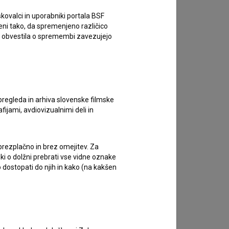
kovalci in uporabniki portala BSF
eni tako, da spremenjeno različico
e obvestila o spremembi zavezujejo
pregleda in arhiva slovenske filmske
afijami, avdiovizualnimi deli in
na dogodku
36. Animafest Zagreb
.
 brezplačno in brez omejitev. Za
iki o dolžni prebrati vse vidne oznake
 dostopati do njih in kako (na kakšen