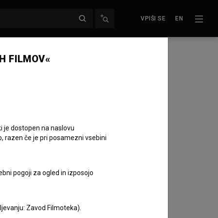
VPIŠI SE
EN
H FILMOV«
ki je dostopen na naslovu
o, razen če je pri posamezni vsebini
ebni pogoji za ogled in izposojo
Nataša Bučar
na dogodku
36. Animafest Zagreb
.
aljevanju: Zavod Filmoteka).