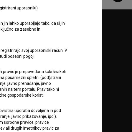
istrirani uporabniki).
jih lahko uporabljajo tako, da si jih
Sledite nam na:
izključno za zasebno in
A
registrirajo svoj uporabniški račun. V
tudi posebni pogoji.
ih pravic je prepovedana kakršnakoli
 na posamezni spletni (pod)strani
anje, javno prenašanje, javno
enih na tem portalu. Prav tako ni
RSS novice
dne gospodarske koristi.
RSS dogodki
 tovrstna uporaba dovoljena in pod
anje, javno prikazovanje, ipd.).
im sorodne pravice, pravice
Podprite nas z donacijo na
ev ali drugih imetnikov pravic za
TRR: SI56 6100 0001 5706