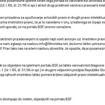
h partnerstvih ter sodelovanjih z digitalnimi mediji in
ebine posamezne spletne strani tega portala so varovane kot avtorska d
r. l. RS, št. 21/95 in spr.) ali kot drugi predmeti varstva s pravicami inte
več obrobno umetniško področje, temveč mednarodno
Animafest, in uživajte v naših filmih.«
eri prizadeva za spoštovanje avtorskih pravic in drugih pravic intelektua
iroma imetništvo pravic, če je to navedeno v viru, iz katerega se črpajo v
rosti uporabi, so na portalu BSF izrecno označene.
delovanju s Slovenskim filmskim centrom, Slovenskim
anega filma in Veleposlaništvom Republike Slovenije.
 skrbnim prizadevanjem ni uspelo najti vseh avtorjev oz. imetnikov prav
 povezavi
.
 se nam zglasijo na naslovu info@filmoteka.net, da bomo lahko ustrezno 
F. Prav tako nas na istem naslovu obvestite, če opazite, da je posamezn
ki, ki so objavljeni na spletnem portalu BSF, so lahko varovani kot blago
-1 (Ur. l. RS, št. 51/06 in spr.) in drugimi veljavnimi predpisi Republike S
a njihovih imetnikov lahko pomeni kršitev izključnih pravic intelektualn
to dostopajo do vsebin, objavljenih na portalu BSF.