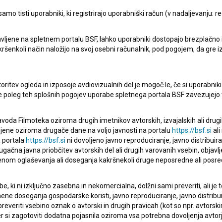
mo tisti uporabniki, ki registrirajo uporabniški račun (v nadaljevanju: reg
vljene na spletnem portalu BSF, lahko uporabniki dostopajo brezplačno in 
ERJI
PRIJAVITE SE NA BSF NOVIČNIK:
 kakršenkoli način naložijo na svoj osebni računalnik, pod pogojem, da gre 
PRIJAV
I UPORABE
oritev ogleda in izposoje avdiovizualnih del je mogoč le, če si uporabniki 
ke poleg teh splošnih pogojev uporabe spletnega portala BSF zavezujejo 
Sprejemam
splošne pogoje
in dajem
soglasje
za
zbiranje, hrambo in obdelavo osebnih podatkov.
JEKTU
voda Filmoteka oziroma drugih imetnikov avtorskih, izvajalskih ali drug
ljene oziroma drugače dane na voljo javnosti na portalu
https://bsf.si
ali
 portala
https://bsf.si
ni dovoljeno javno reproduciranje, javno distribuir
TIKA
ugačna javna priobčitev avtorskih del ali drugih varovanih vsebin, objavlj
nom oglaševanja ali doseganja kakršnekoli druge neposredne ali posre
KT
, ki ni izključno zasebna in nekomercialna, dolžni sami preveriti, ali je
ne doseganja gospodarske koristi, javno reproduciranje, javno distribuir
everiti vsebino oznak o avtorski in drugih pravicah (kot so npr. avtorsk
TA
r si zagotoviti dodatna pojasnila oziroma vsa potrebna dovoljenja avtorj
ANJA