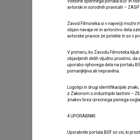
generaciji avtorjev in producentov, o mednarodni
Vsebine spletnega portala BSF in vs
avtorski in sorodnih pravicah – ZASP (U
industrijo videoiger. Slovenska animacija ni 
priznana veja sodobne slovenske kulture. Hvala, 
Zavod Filmoteka si v največji možni m
objavi navaja vir in avtorstvo dela oz
avtorske pravice že potekle in so v p
Program
Slovenija v fokusu
je organiziran v so
filmskim arhivom, Društvom slovenskega animir
V primeru, ko Zavodu Filmoteka kljub
Sporočilo za javnost je v celoti dostopno na
tej
objavljenih delih vljudno prosimo, da
uporabo njihovega dela na portalu BS
pomanjkljiva ali nepravilna.
Vir: Slovenski filmski center
Logotipi in drugi identifikacijski zna
z Zakonom o industrijski lastnini – ZIL
znakov brez izrecnega pisnega soglasj
4.UPORABNIKI
Uporabniki portala BSF so vsi, ki pros