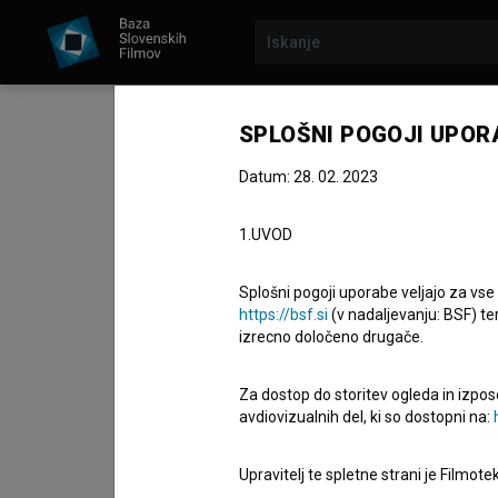
SPLOŠNI POGOJI UPOR
9. junij 2026
Datum: 28. 02. 2023
36. svetovni festival 
1.UVOD
Animafest se je včera
odprtjem
Splošni pogoji uporabe veljajo za vse
https://bsf.si
(v nadaljevanju: BSF) te
izrecno določeno drugače.
Potekal bo od 8. do 13. junija v kinematografih
Za dostop do storitev ogleda in izpos
prizoriščih. Prikazanih bo več kot 300 umetniški
avdiovizualnih del, ki so dostopni na:
spremljevalni dogodki. Kot smo že poročali, je
Upravitelj te spletne strani je Filmot
Direktorica Slovenskega filmskega centra
Nata