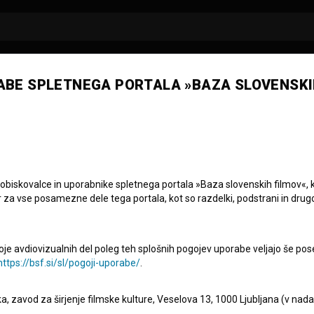
ABE SPLETNEGA PORTALA »BAZA SLOVENSKI
animiranega filma
j zvečer začel s slovesnim
 obiskovalce in uporabnike spletnega portala »Baza slovenskih filmov«, 
r za vse posamezne dele tega portala, kot so razdelki, podstrani in drug
 SC in Kinoteka, Muzeju sodobne umetnosti ter na drugih
oje avdiovizualnih del poleg teh splošnih pogojev uporabe veljajo še pos
h animiranih filmov, ob tem pa bodo potekali tudi številni
https://bsf.si/sl/pogoji-uporabe/
.
letošnja država v fokusu Slovenija
.
eka, zavod za širjenje filmske kulture, Veselova 13, 1000 Ljubljana (v nad
ša Bučar
je predstavila program
Slovenija v fokusu
,