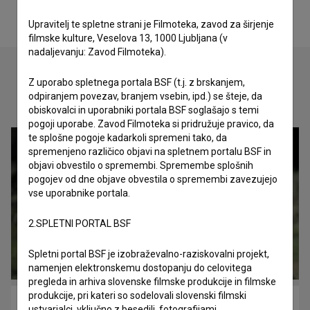
Upravitelj te spletne strani je Filmoteka, zavod za širjenje
filmske kulture, Veselova 13, 1000 Ljubljana (v
nadaljevanju: Zavod Filmoteka).
Z uporabo spletnega portala BSF (t.j. z brskanjem,
odpiranjem povezav, branjem vsebin, ipd.) se šteje, da
Oglejte si
obiskovalci in uporabniki portala BSF soglašajo s temi
pogoji uporabe. Zavod Filmoteka si pridružuje pravico, da
te splošne pogoje kadarkoli spremeni tako, da
spremenjeno različico objavi na spletnem portalu BSF in
objavi obvestilo o spremembi. Spremembe splošnih
pogojev od dne objave obvestila o spremembi zavezujejo
vse uporabnike portala.
2.SPLETNI PORTAL BSF
Spletni portal BSF je izobraževalno-raziskovalni projekt,
namenjen elektronskemu dostopanju do celovitega
pregleda in arhiva slovenske filmske produkcije in filmske
produkcije, pri kateri so sodelovali slovenski filmski
Potop (2019)
ustvarjalci, vključno z besedili, fotografijami,