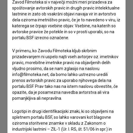
Stik z uredništvom
Zavod Filmoteka si v največji možni meri prizadeva za
spoštovanje avtorskih pravic in drugih pravic intelektualne
Spoštovani, s pomočjo spodnjega obrazca lahko stopite v
lastnine in zato ob vsakršni objavi navaja vir in avtorstvo
stik z uredništvom Baze slovenskih filmov. Veseli bomo vaših
dela oziroma imetništvo pravic, če je to navedeno v viru, iz
odzivov.
katerega se črpajo vsebine objav. Vsebine, na katerih so
avtorske pravice že potekle in so v prosti uporabi, so na
portalu BSF izrecno označene.
imam vprašanje
prijavljam napako
V primeru, ko Zavodu Filmoteka kljub skrbnim
želim dodati podatke
prizadevanjem ni uspelo najti vseh avtorjev oz. imetnikov
pravic, morebitne imetnike pravic na objavljenih delih
drugo
vljudno prosimo, da se nam zglasijo na naslovu
info@filmoteka.net, da bomo lahko ustrezno uredili
prenos avtorskih pravic za uporabo njihovega dela na
portalu BSF. Prav tako nas na istem naslovu obvestite, če
opazite, da je posamezna navedba avtorstva ali vira
pomanjkljiva ali nepravilna.
Logotipi in drugi identifikacijski znaki, ki so objavljeni na
spletnem portalu BSF, so lahko varovani kot blagovne
oziroma storitvene znamke v skladu z Zakonom o
industrijski lastnini – ZIL-1 (Ur. l. RS, št. 51/06 in spr.) in