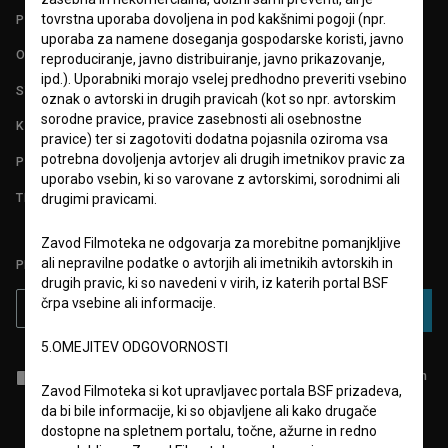
tovrstna uporaba dovoljena in pod kakšnimi pogoji (npr.
POGOJI UPORABE
uporaba za namene doseganja gospodarske koristi, javno
O PROJEKTU
reproduciranje, javno distribuiranje, javno prikazovanje,
ipd.). Uporabniki morajo vselej predhodno preveriti vsebino
STATISTIKA
oznak o avtorski in drugih pravicah (kot so npr. avtorskim
sorodne pravice, pravice zasebnosti ali osebnostne
KONTAKT
pravice) ter si zagotoviti dodatna pojasnila oziroma vsa
potrebna dovoljenja avtorjev ali drugih imetnikov pravic za
POGOSTA VPRAŠANJA
uporabo vsebin, ki so varovane z avtorskimi, sorodnimi ali
TEST FUNKCIONALNOSTI
drugimi pravicami.
Zavod Filmoteka ne odgovarja za morebitne pomanjkljive
ali nepravilne podatke o avtorjih ali imetnikih avtorskih in
PRIJAVITE SE NA BSF NOVIČNIK:
drugih pravic, ki so navedeni v virih, iz katerih portal BSF
črpa vsebine ali informacije.
PRIJAVA
5.OMEJITEV ODGOVORNOSTI
Sprejemam
splošne pogoje
in dajem
soglasje
za zbiranje, hrambo in
Zavod Filmoteka si kot upravljavec portala BSF prizadeva,
obdelavo osebnih podatkov.
da bi bile informacije, ki so objavljene ali kako drugače
dostopne na spletnem portalu, točne, ažurne in redno