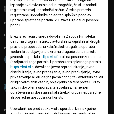
izposoje avdiovizualnih del je mogoč le, če si uporabniki
registrirajo svoj uporabniški račun. V takih primerih
registrirane uporabnike poleg teh splošnih pogojev
uporabe spletnega portala BSF zavezujejo tudi posebni
info@filmoteka.si
pogoji.
Tehnična pomoč: podpora@bsf.si
Mednarodna številka ISSN 2670-787X
Brez izrecnega pisnega dovoljenja Zavoda Filmoteka
oziroma drugih imetnikov avtorskih, izvajalskih ali drugih
pravic je prepovedana kakršnakoli drugačna uporaba
Projekt sofinancira:
vsebin, ki so objavljene oziroma drugače dane na voljo
javnosti na portalu
https://bsf.si
ali na posamezni spletni
(pod)strani tega portala. Uporabnikom spletnega portala
https://bsf.si
ni dovoljeno javno reproduciranje, javno
distribuiranje, javno prenašanje, javno predvajanje, javno
prikazovanje ali drugačna javna priobčitev avtorskih del ali
drugih varovanih vsebin, objavljenih na tem portalu. Prav
tako ni dovoljena uporaba teh vsebin z namenom
oglaševanja ali doseganja kakršnekoli druge neposredne
ali posredne gospodarske koristi.
Uporabniki so pred vsako vrsto uporabe, ki ni izključno
PARTNERJI
zasebna in nekomercialna, dolžni sami preveriti, ali je