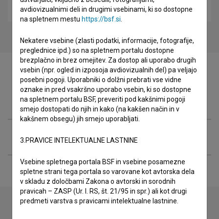
drama
avdiovizualnimi deli in drugimi vsebinami, ki so dostopne
na spletnem mestu
https://bsf.si
.
Nekatere vsebine (zlasti podatki, informacije, fotografije,
preglednice ipd.) so na spletnem portalu dostopne
brezplačno in brez omejitev. Za dostop ali uporabo drugih
vsebin (npr. ogled in izposoja avdiovizualnih del) pa veljajo
posebni pogoji. Uporabniki o dolžni prebrati vse vidne
oznake in pred vsakršno uporabo vsebin, ki so dostopne
Filmografija (5)
na spletnem portalu BSF, preveriti pod kakšnimi pogoji
smejo dostopati do njih in kako (na kakšen način in v
kakšnem obsegu) jih smejo uporabljati.
Razširjeni podatki
3.PRAVICE INTELEKTUALNE LASTNINE
Vsebine spletnega portala BSF in vsebine posamezne
spletne strani tega portala so varovane kot avtorska dela
v skladu z določbami Zakona o avtorski in sorodnih
pravicah – ZASP (Ur. l. RS, št. 21/95 in spr.) ali kot drugi
predmeti varstva s pravicami intelektualne lastnine.