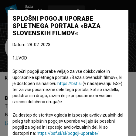
VPIŠI SE
EN
SPLOŠNI POGOJI UPORABE
SPLETNEGA PORTALA »BAZA
SLOVENSKIH FILMOV«
Tilen Perko
Datum: 28. 02. 2023
asistent kamere
scenski mojster
1.UVOD
Splošni pogoji uporabe veljajo za vse obiskovalce in
uporabnike spletnega portala »Baza slovenskih filmov«, ki
Kazalo
je dostopen na naslovu
https://bsf.si
(v nadaljevanju: BSF)
ter za vse posamezne dele tega portala, kot so razdelki,
podstrani in drugo, razen če je pri posamezni vsebini
Biografija
izrecno določeno drugače.
Tilen Perko je asistent kamere in scenski mojster.
Najodmevnejši projekt, pri katerem je sodeloval, je
Fak ju
Za dostop do storitev ogleda in izposoje avdiovizualnih del
poleg teh splošnih pogojev uporabe veljajo še posebni
(2014)
.
pogoji za ogled in izposojo avdiovizualnih del, ki so
dostopni na:
https://bsf.si/sl/pogoji-uporabe/
.