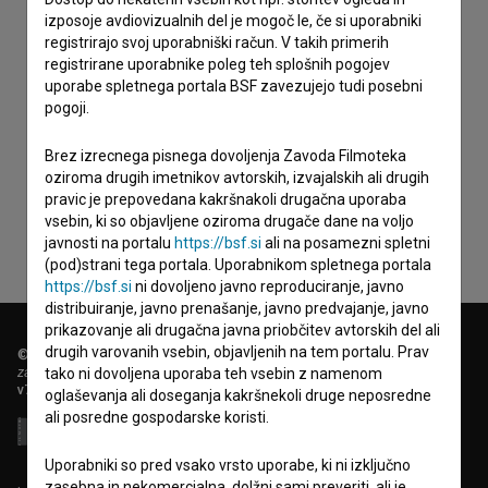
izposoje avdiovizualnih del je mogoč le, če si uporabniki
registrirajo svoj uporabniški račun. V takih primerih
registrirane uporabnike poleg teh splošnih pogojev
uporabe spletnega portala BSF zavezujejo tudi posebni
pogoji.
Sprejemam
splošne pogoje
in dajem
soglasje
za
Brez izrecnega pisnega dovoljenja Zavoda Filmoteka
zbiranje, hrambo in obdelavo osebnih podatkov.
oziroma drugih imetnikov avtorskih, izvajalskih ali drugih
pravic je prepovedana kakršnakoli drugačna uporaba
vsebin, ki so objavljene oziroma drugače dane na voljo
javnosti na portalu
https://bsf.si
ali na posamezni spletni
(pod)strani tega portala. Uporabnikom spletnega portala
https://bsf.si
ni dovoljeno javno reproduciranje, javno
distribuiranje, javno prenašanje, javno predvajanje, javno
prikazovanje ali drugačna javna priobčitev avtorskih del ali
drugih varovanih vsebin, objavljenih na tem portalu. Prav
© 2018-2026, Filmoteka,
zavod za širjenje filmske kulture
tako ni dovoljena uporaba teh vsebin z namenom
v7.151.0
oglaševanja ali doseganja kakršnekoli druge neposredne
ali posredne gospodarske koristi.
Uporabniki so pred vsako vrsto uporabe, ki ni izključno
zasebna in nekomercialna, dolžni sami preveriti, ali je