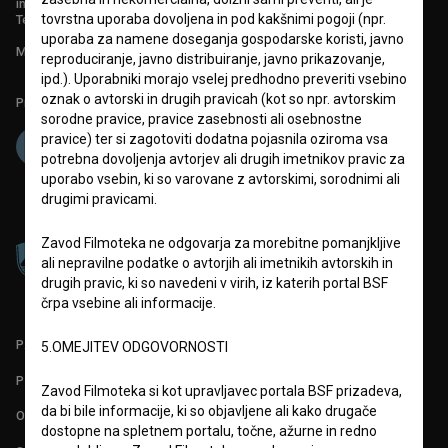
info@filmoteka.si
tovrstna uporaba dovoljena in pod kakšnimi pogoji (npr.
Tehnična pomoč: podpora@bsf.si
uporaba za namene doseganja gospodarske koristi, javno
Mednarodna številka ISSN 2670-787X
reproduciranje, javno distribuiranje, javno prikazovanje,
ipd.). Uporabniki morajo vselej predhodno preveriti vsebino
oznak o avtorski in drugih pravicah (kot so npr. avtorskim
Projekt sofinancira:
sorodne pravice, pravice zasebnosti ali osebnostne
pravice) ter si zagotoviti dodatna pojasnila oziroma vsa
potrebna dovoljenja avtorjev ali drugih imetnikov pravic za
uporabo vsebin, ki so varovane z avtorskimi, sorodnimi ali
drugimi pravicami.
Zavod Filmoteka ne odgovarja za morebitne pomanjkljive
ali nepravilne podatke o avtorjih ali imetnikih avtorskih in
drugih pravic, ki so navedeni v virih, iz katerih portal BSF
črpa vsebine ali informacije.
PARTNERJI
5.OMEJITEV ODGOVORNOSTI
POGOJI UPORABE
Zavod Filmoteka si kot upravljavec portala BSF prizadeva,
da bi bile informacije, ki so objavljene ali kako drugače
O PROJEKTU
dostopne na spletnem portalu, točne, ažurne in redno