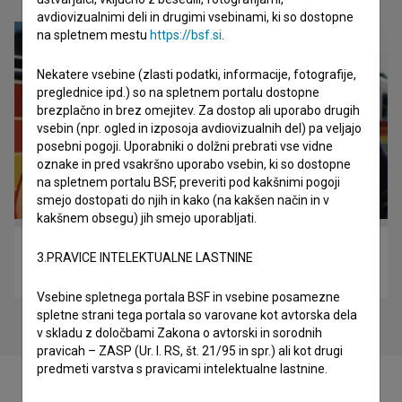
avdiovizualnimi deli in drugimi vsebinami, ki so dostopne
na spletnem mestu
https://bsf.si
.
Nekatere vsebine (zlasti podatki, informacije, fotografije,
preglednice ipd.) so na spletnem portalu dostopne
brezplačno in brez omejitev. Za dostop ali uporabo drugih
vsebin (npr. ogled in izposoja avdiovizualnih del) pa veljajo
posebni pogoji. Uporabniki o dolžni prebrati vse vidne
oznake in pred vsakršno uporabo vsebin, ki so dostopne
na spletnem portalu BSF, preveriti pod kakšnimi pogoji
smejo dostopati do njih in kako (na kakšen način in v
kakšnem obsegu) jih smejo uporabljati.
Varuh meje (2002)
3.PRAVICE INTELEKTUALNE LASTNINE
drama, srhljivka
Vsebine spletnega portala BSF in vsebine posamezne
spletne strani tega portala so varovane kot avtorska dela
v skladu z določbami Zakona o avtorski in sorodnih
pravicah – ZASP (Ur. l. RS, št. 21/95 in spr.) ali kot drugi
predmeti varstva s pravicami intelektualne lastnine.