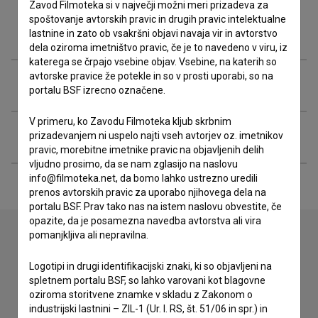
Zavod Filmoteka si v največji možni meri prizadeva za
spoštovanje avtorskih pravic in drugih pravic intelektualne
Filmografija (11)
lastnine in zato ob vsakršni objavi navaja vir in avtorstvo
dela oziroma imetništvo pravic, če je to navedeno v viru, iz
katerega se črpajo vsebine objav. Vsebine, na katerih so
avtorske pravice že potekle in so v prosti uporabi, so na
Organizacije
portalu BSF izrecno označene.
V primeru, ko Zavodu Filmoteka kljub skrbnim
Razširjeni podatki
prizadevanjem ni uspelo najti vseh avtorjev oz. imetnikov
pravic, morebitne imetnike pravic na objavljenih delih
vljudno prosimo, da se nam zglasijo na naslovu
info@filmoteka.net, da bomo lahko ustrezno uredili
prenos avtorskih pravic za uporabo njihovega dela na
portalu BSF. Prav tako nas na istem naslovu obvestite, če
opazite, da je posamezna navedba avtorstva ali vira
pomanjkljiva ali nepravilna.
Stik z uredništvom
Logotipi in drugi identifikacijski znaki, ki so objavljeni na
spletnem portalu BSF, so lahko varovani kot blagovne
Spoštovani, s pomočjo spodnjega obrazca lahko stopite v
oziroma storitvene znamke v skladu z Zakonom o
stik z uredništvom Baze slovenskih filmov. Veseli bomo vaših
industrijski lastnini – ZIL-1 (Ur. l. RS, št. 51/06 in spr.) in
odzivov.