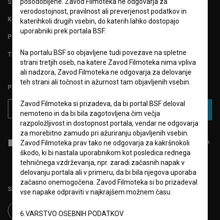
posodobljene. Zavod Filmoteka ne odgovarja za
STATISTIKA
verodostojnost, pravilnost ali preverjenost podatkov in
KONTAKT
katerihkoli drugih vsebin, do katerih lahko dostopajo
uporabniki prek portala BSF.
POGOSTA VPRAŠANJA
Na portalu BSF so objavljene tudi povezave na spletne
TEST FUNKCIONALNOSTI
strani tretjih oseb, na katere Zavod Filmoteka nima vpliva
ali nadzora, Zavod Filmoteka ne odgovarja za delovanje
teh strani ali točnost in ažurnost tam objavljenih vsebin.
PRIJAVITE SE NA BSF NOVIČNIK:
Zavod Filmoteka si prizadeva, da bi portal BSF deloval
PRIJAVA
nemoteno in da bi bila zagotovljena čim večja
razpoložljivost in dostopnost portala, vendar ne odgovarja
za morebitno zamudo pri ažuriranju objavljenih vsebin.
Sprejemam
splošne pogoje
in dajem
soglasje
za zbiranje, hrambo in
Zavod Filmoteka prav tako ne odgovarja za kakršnokoli
obdelavo osebnih podatkov.
škodo, ki bi nastala uporabnikom kot posledica rednega
tehničnega vzdrževanja, npr. zaradi začasnih napak v
delovanju portala ali v primeru, da bi bila njegova uporaba
začasno onemogočena. Zavod Filmoteka si bo prizadeval
Sledite nam na:
vse napake odpraviti v najkrajšem možnem času.
6.VARSTVO OSEBNIH PODATKOV