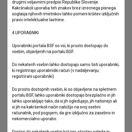
drugimi veljavnimi predpisi Republike Slovenije.
Kakršnakoli uporaba teh znakov brez izrecnega pisnega
imam vprašanje
soglasja njihovih imetnikov lahko pomeni kršitev izključnih
pravic intelektualne lastnine.
prijavljam napako
želim dodati podatke
4.UPORABNIKI
drugo
Uporabniki portala BSF so vsi, ki prosto dostopajo do
vsebin, objavljenih na portalu BSF.
Do nekaterih vsebin lahko dostopajo samo tisti uporabniki,
ki registrirajo uporabniški račun (v nadaljevanju:
registrirani uporabniki).
Do prosto dostopnih vsebin, ki so objavljene na spletnem
portalu BSF, lahko uporabniki dostopajo brezplačno in jih
lahko uporabljajo tako, da si jih ogledujejo, jih natisnejo ali
si jih na kakršenkoli način naložijo na svoj osebni
računalnik, pod pogojem, da gre izključno za zasebno in
nekomercialno uporabo.
Dostop do nekaterih vsebin kot npr. storitev ogleda in