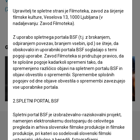
Varuh meje (2002)
,
Flaša resnice (2005)
in
Dan v mestu
(2003)
.
Upravitelj te spletne strani je Filmoteka, zavod za širjenje
filmske kulture, Veselova 13, 1000 Ljubljana (v
nadaljevanju: Zavod Filmoteka).
Z uporabo spletnega portala BSF (t.j. z brskanjem,
odpiranjem povezav, branjem vsebin, ipd.) se šteje, da
Galerija
(9)
obiskovalci in uporabniki portala BSF soglašajo s temi
pogoji uporabe. Zavod Filmoteka si pridružuje pravico, da
te splošne pogoje kadarkoli spremeni tako, da
spremenjeno različico objavi na spletnem portalu BSF in
objavi obvestilo o spremembi. Spremembe splošnih
pogojev od dne objave obvestila o spremembi zavezujejo
vse uporabnike portala.
2.SPLETNI PORTAL BSF
Spletni portal BSF je izobraževalno-raziskovalni projekt,
namenjen elektronskemu dostopanju do celovitega
pregleda in arhiva slovenske filmske produkcije in filmske
produkcije, pri kateri so sodelovali slovenski filmski
Oglejte si
ustvarjalci, vključno z besedili, fotografijami,