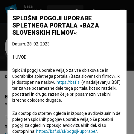
VPIŠI SE
EN
SPLOŠNI POGOJI UPORABE
SPLETNEGA PORTALA »BAZA
SLOVENSKIH FILMOV«
Tanja Potočnik
Datum: 28. 02. 2023
Zasedba
1.UVOD
Splošni pogoji uporabe veljajo za vse obiskovalce in
uporabnike spletnega portala »Baza slovenskih filmov«, ki
Kazalo
je dostopen na naslovu
https://bsf.si
(v nadaljevanju: BSF)
ter za vse posamezne dele tega portala, kot so razdelki,
podstrani in drugo, razen če je pri posamezni vsebini
Biografija
izrecno določeno drugače.
* 01.05.1977, Ljubljana, Slovenija
Za dostop do storitev ogleda in izposoje avdiovizualnih del
Tanja Potočnik, rojena 01.05.1977 (Ljubljana, Slovenija), je
poleg teh splošnih pogojev uporabe veljajo še posebni
pogoji za ogled in izposojo avdiovizualnih del, ki so
nastopajoča. Najodmevnejši projekti, kjer je nastopila, so
dostopni na:
https://bsf.si/sl/pogoji-uporabe/
.