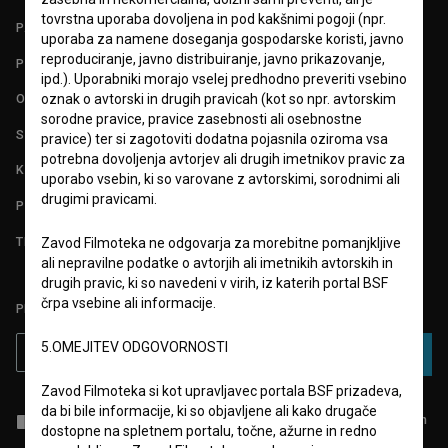
tovrstna uporaba dovoljena in pod kakšnimi pogoji (npr.
PARTNERJI
uporaba za namene doseganja gospodarske koristi, javno
reproduciranje, javno distribuiranje, javno prikazovanje,
POGOJI UPORABE
ipd.). Uporabniki morajo vselej predhodno preveriti vsebino
oznak o avtorski in drugih pravicah (kot so npr. avtorskim
O PROJEKTU
sorodne pravice, pravice zasebnosti ali osebnostne
STATISTIKA
pravice) ter si zagotoviti dodatna pojasnila oziroma vsa
potrebna dovoljenja avtorjev ali drugih imetnikov pravic za
KONTAKT
uporabo vsebin, ki so varovane z avtorskimi, sorodnimi ali
drugimi pravicami.
POGOSTA VPRAŠANJA
TEST FUNKCIONALNOSTI
Zavod Filmoteka ne odgovarja za morebitne pomanjkljive
ali nepravilne podatke o avtorjih ali imetnikih avtorskih in
drugih pravic, ki so navedeni v virih, iz katerih portal BSF
črpa vsebine ali informacije.
PRIJAVITE SE NA BSF NOVIČNIK:
5.OMEJITEV ODGOVORNOSTI
PRIJAVA
Zavod Filmoteka si kot upravljavec portala BSF prizadeva,
da bi bile informacije, ki so objavljene ali kako drugače
Sprejemam
splošne pogoje
in dajem
soglasje
za zbiranje, hrambo in
dostopne na spletnem portalu, točne, ažurne in redno
obdelavo osebnih podatkov.