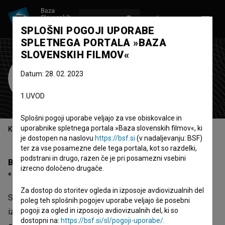
VPIŠI SE
EN
SPLOŠNI POGOJI UPORABE
SPLETNEGA PORTALA »BAZA
SLOVENSKIH FILMOV«
Sabina Cvilak
Datum: 28. 02. 2023
izvajalka glasbe
1.UVOD
Splošni pogoji uporabe veljajo za vse obiskovalce in
uporabnike spletnega portala »Baza slovenskih filmov«, ki
Kazalo
je dostopen na naslovu
https://bsf.si
(v nadaljevanju: BSF)
ter za vse posamezne dele tega portala, kot so razdelki,
podstrani in drugo, razen če je pri posamezni vsebini
Biografija
izrecno določeno drugače.
* 08.07.1977, Maribor, Slovenija
Za dostop do storitev ogleda in izposoje avdiovizualnih del
Sabina Cvilak, rojena 08.07.1977 (Maribor, Slovenija), je
poleg teh splošnih pogojev uporabe veljajo še posebni
pogoji za ogled in izposojo avdiovizualnih del, ki so
izvajalka glasbe. Najnovejši projekt, pri katerem je
dostopni na:
https://bsf.si/sl/pogoji-uporabe/
.