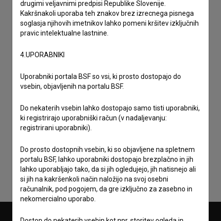
drugimi veljavnimi predpisi Republike Slovenije.
Kakršnakoli uporaba teh znakov brez izrecnega pisnega
soglasja njihovih imetnikov lahko pomeni kršitev izključnih
pravic intelektualne lastnine.
4.UPORABNIKI
Uporabniki portala BSF so vsi, ki prosto dostopajo do
vsebin, objavljenih na portalu BSF.
Do nekaterih vsebin lahko dostopajo samo tisti uporabniki,
ki registrirajo uporabniški račun (v nadaljevanju:
Sprejemam
splošne pogoje
in dajem
soglasje
za
registrirani uporabniki).
zbiranje, hrambo in obdelavo osebnih podatkov.
Do prosto dostopnih vsebin, ki so objavljene na spletnem
portalu BSF, lahko uporabniki dostopajo brezplačno in jih
lahko uporabljajo tako, da si jih ogledujejo, jih natisnejo ali
si jih na kakršenkoli način naložijo na svoj osebni
računalnik, pod pogojem, da gre izključno za zasebno in
nekomercialno uporabo.
Dostop do nekaterih vsebin kot npr. storitev ogleda in