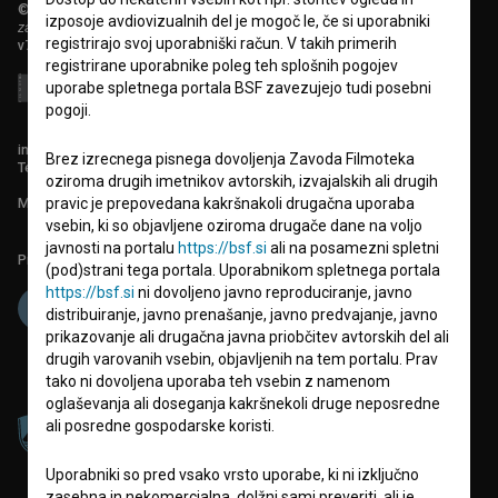
© 2018-2026, Filmoteka,
izposoje avdiovizualnih del je mogoč le, če si uporabniki
zavod za širjenje filmske kulture
registrirajo svoj uporabniški račun. V takih primerih
v7.151.0
registrirane uporabnike poleg teh splošnih pogojev
uporabe spletnega portala BSF zavezujejo tudi posebni
pogoji.
info@filmoteka.si
Brez izrecnega pisnega dovoljenja Zavoda Filmoteka
Tehnična pomoč: podpora@bsf.si
oziroma drugih imetnikov avtorskih, izvajalskih ali drugih
Mednarodna številka ISSN 2670-787X
pravic je prepovedana kakršnakoli drugačna uporaba
vsebin, ki so objavljene oziroma drugače dane na voljo
javnosti na portalu
https://bsf.si
ali na posamezni spletni
Projekt sofinancira:
(pod)strani tega portala. Uporabnikom spletnega portala
https://bsf.si
ni dovoljeno javno reproduciranje, javno
distribuiranje, javno prenašanje, javno predvajanje, javno
prikazovanje ali drugačna javna priobčitev avtorskih del ali
drugih varovanih vsebin, objavljenih na tem portalu. Prav
tako ni dovoljena uporaba teh vsebin z namenom
oglaševanja ali doseganja kakršnekoli druge neposredne
ali posredne gospodarske koristi.
Uporabniki so pred vsako vrsto uporabe, ki ni izključno
zasebna in nekomercialna, dolžni sami preveriti, ali je