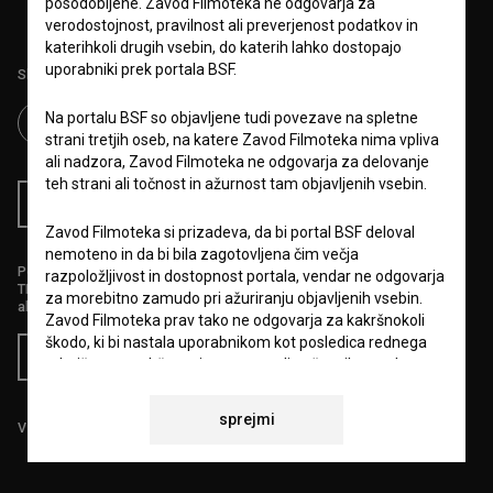
posodobljene. Zavod Filmoteka ne odgovarja za
verodostojnost, pravilnost ali preverjenost podatkov in
katerihkoli drugih vsebin, do katerih lahko dostopajo
uporabniki prek portala BSF.
Sledite nam na:
Na portalu BSF so objavljene tudi povezave na spletne
strani tretjih oseb, na katere Zavod Filmoteka nima vpliva
ali nadzora, Zavod Filmoteka ne odgovarja za delovanje
teh strani ali točnost in ažurnost tam objavljenih vsebin.
RSS novice
RSS dogodki
Zavod Filmoteka si prizadeva, da bi portal BSF deloval
nemoteno in da bi bila zagotovljena čim večja
Podprite nas z donacijo na
razpoložljivost in dostopnost portala, vendar ne odgovarja
TRR: SI56 6100 0001 5706 684,
za morebitno zamudo pri ažuriranju objavljenih vsebin.
ali s kreditno kartico:
Zavod Filmoteka prav tako ne odgovarja za kakršnokoli
škodo, ki bi nastala uporabnikom kot posledica rednega
Doniraj
tehničnega vzdrževanja, npr. zaradi začasnih napak v
delovanju portala ali v primeru, da bi bila njegova uporaba
začasno onemogočena. Zavod Filmoteka si bo prizadeval
sprejmi
Vse cene vsebujejo DDV.
vse napake odpraviti v najkrajšem možnem času.
6.VARSTVO OSEBNIH PODATKOV