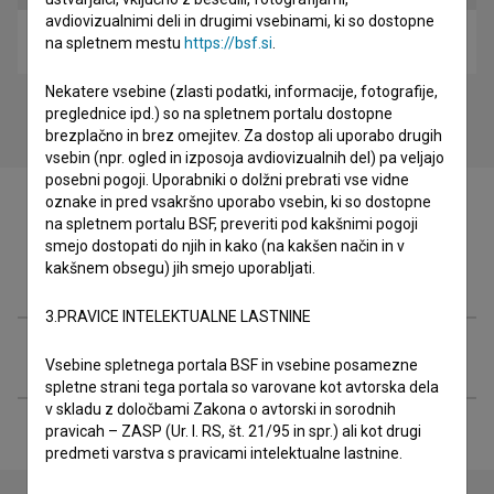
avdiovizualnimi deli in drugimi vsebinami, ki so dostopne
Filmski poklic – Skladatelj filmske glasbe (2021)
na spletnem mestu
https://bsf.si
.
Nekatere vsebine (zlasti podatki, informacije, fotografije,
preglednice ipd.) so na spletnem portalu dostopne
brezplačno in brez omejitev. Za dostop ali uporabo drugih
vsebin (npr. ogled in izposoja avdiovizualnih del) pa veljajo
posebni pogoji. Uporabniki o dolžni prebrati vse vidne
oznake in pred vsakršno uporabo vsebin, ki so dostopne
na spletnem portalu BSF, preveriti pod kakšnimi pogoji
smejo dostopati do njih in kako (na kakšen način in v
kakšnem obsegu) jih smejo uporabljati.
Filmografija (1)
3.PRAVICE INTELEKTUALNE LASTNINE
Razširjeni podatki
Vsebine spletnega portala BSF in vsebine posamezne
spletne strani tega portala so varovane kot avtorska dela
v skladu z določbami Zakona o avtorski in sorodnih
pravicah – ZASP (Ur. l. RS, št. 21/95 in spr.) ali kot drugi
predmeti varstva s pravicami intelektualne lastnine.