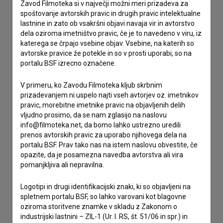
Zavod Filmoteka si v največji možni meri prizadeva za
spoštovanje avtorskih pravic in drugih pravic intelektualne
lastnine in zato ob vsakršni objavi navaja vir in avtorstvo
Stik z uredništvom
dela oziroma imetništvo pravic, če je to navedeno v viru, iz
Spoštovani, s pomočjo spodnjega obrazca lahko stopite v
katerega se črpajo vsebine objav. Vsebine, na katerih so
stik z uredništvom Baze slovenskih filmov. Veseli bomo vaših
avtorske pravice že potekle in so v prosti uporabi, so na
odzivov.
portalu BSF izrecno označene.
V primeru, ko Zavodu Filmoteka kljub skrbnim
imam vprašanje
prizadevanjem ni uspelo najti vseh avtorjev oz. imetnikov
prijavljam napako
pravic, morebitne imetnike pravic na objavljenih delih
vljudno prosimo, da se nam zglasijo na naslovu
želim dodati podatke
info@filmoteka.net, da bomo lahko ustrezno uredili
drugo
prenos avtorskih pravic za uporabo njihovega dela na
portalu BSF. Prav tako nas na istem naslovu obvestite, če
opazite, da je posamezna navedba avtorstva ali vira
pomanjkljiva ali nepravilna.
Logotipi in drugi identifikacijski znaki, ki so objavljeni na
spletnem portalu BSF, so lahko varovani kot blagovne
oziroma storitvene znamke v skladu z Zakonom o
industrijski lastnini – ZIL-1 (Ur. l. RS, št. 51/06 in spr.) in