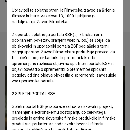
sodelovala, je
Vedno mlada Slovenija (2011)
.
Upravitelj te spletne strani je Filmoteka, zavod za širjenje
filmske kulture, Veselova 13, 1000 Ljubljana (v
nadaljevanju: Zavod Filmoteka).
Z uporabo spletnega portala BSF (t.j. z brskanjem,
odpiranjem povezav, branjem vsebin, ipd.) se šteje, da
obiskovalci in uporabniki portala BSF soglašajo s temi
pogoji uporabe. Zavod Filmoteka si pridružuje pravico, da
Oglejte si
te splošne pogoje kadarkoli spremeni tako, da
spremenjeno različico objavi na spletnem portalu BSF in
objavi obvestilo o spremembi. Spremembe splošnih
pogojev od dne objave obvestila o spremembi zavezujejo
vse uporabnike portala.
2.SPLETNI PORTAL BSF
Spletni portal BSF je izobraževalno-raziskovalni projekt,
namenjen elektronskemu dostopanju do celovitega
pregleda in arhiva slovenske filmske produkcije in filmske
produkcije, pri kateri so sodelovali slovenski filmski
ustvarjalci, vključno z besedili, fotografijami,