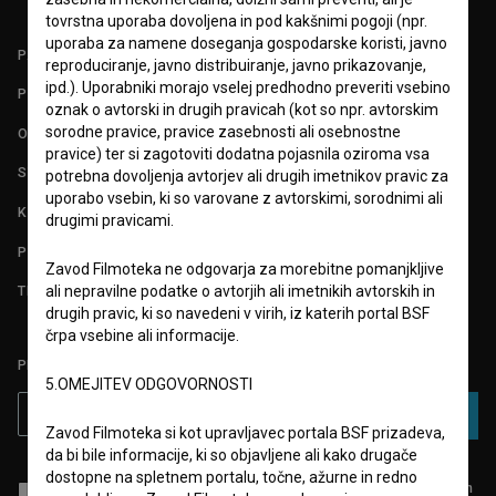
tovrstna uporaba dovoljena in pod kakšnimi pogoji (npr.
uporaba za namene doseganja gospodarske koristi, javno
PARTNERJI
reproduciranje, javno distribuiranje, javno prikazovanje,
ipd.). Uporabniki morajo vselej predhodno preveriti vsebino
POGOJI UPORABE
oznak o avtorski in drugih pravicah (kot so npr. avtorskim
sorodne pravice, pravice zasebnosti ali osebnostne
O PROJEKTU
pravice) ter si zagotoviti dodatna pojasnila oziroma vsa
STATISTIKA
potrebna dovoljenja avtorjev ali drugih imetnikov pravic za
uporabo vsebin, ki so varovane z avtorskimi, sorodnimi ali
KONTAKT
drugimi pravicami.
POGOSTA VPRAŠANJA
Zavod Filmoteka ne odgovarja za morebitne pomanjkljive
ali nepravilne podatke o avtorjih ali imetnikih avtorskih in
TEST FUNKCIONALNOSTI
drugih pravic, ki so navedeni v virih, iz katerih portal BSF
črpa vsebine ali informacije.
PRIJAVITE SE NA BSF NOVIČNIK:
5.OMEJITEV ODGOVORNOSTI
PRIJAVA
Zavod Filmoteka si kot upravljavec portala BSF prizadeva,
da bi bile informacije, ki so objavljene ali kako drugače
dostopne na spletnem portalu, točne, ažurne in redno
Sprejemam
splošne pogoje
in dajem
soglasje
za zbiranje, hrambo in