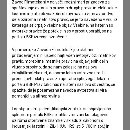
Zavod Filmoteka si v največji možni meri prizadeva za
spoštovanje avtorskih pravic in drugih pravic intelektualne
lastnine in zato ob vsakršni objavi navaja vir in avtorstvo
dela oziroma imetništvo pravic, če je to navedeno v viru, iz
Stik z uredništvom
katerega se črpajo vsebine objav. Vsebine, na katerih so
Spoštovani, s pomočjo spodnjega obrazca lahko stopite v
avtorske pravice že potekle in so v prosti uporabi, so na
stik z uredništvom Baze slovenskih filmov. Veseli bomo vaših
portalu BSF izrecno označene.
odzivov.
V primeru, ko Zavodu Filmoteka kljub skrbnim
prizadevanjem ni uspelo najti vseh avtorjev oz. imetnikov
imam vprašanje
pravic, morebitne imetnike pravic na objavljenih delih
prijavljam napako
vljudno prosimo, da se nam zglasijo na naslovu
info@filmoteka.net, da bomo lahko ustrezno uredili
želim dodati podatke
prenos avtorskih pravic za uporabo njihovega dela na
drugo
portalu BSF. Prav tako nas na istem naslovu obvestite, če
opazite, da je posamezna navedba avtorstva ali vira
pomanjkljiva ali nepravilna.
Logotipi in drugi identifikacijski znaki, ki so objavljeni na
spletnem portalu BSF, so lahko varovani kot blagovne
oziroma storitvene znamke v skladu z Zakonom o
industrijski lastnini – ZIL-1 (Ur. l. RS, št. 51/06 in spr.) in