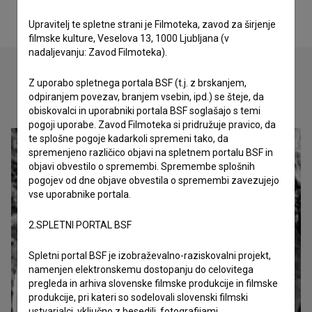
Upravitelj te spletne strani je Filmoteka, zavod za širjenje
filmske kulture, Veselova 13, 1000 Ljubljana (v
nadaljevanju: Zavod Filmoteka).
Z uporabo spletnega portala BSF (t.j. z brskanjem,
odpiranjem povezav, branjem vsebin, ipd.) se šteje, da
Oglejte si
obiskovalci in uporabniki portala BSF soglašajo s temi
pogoji uporabe. Zavod Filmoteka si pridružuje pravico, da
te splošne pogoje kadarkoli spremeni tako, da
spremenjeno različico objavi na spletnem portalu BSF in
objavi obvestilo o spremembi. Spremembe splošnih
pogojev od dne objave obvestila o spremembi zavezujejo
vse uporabnike portala.
2.SPLETNI PORTAL BSF
Spletni portal BSF je izobraževalno-raziskovalni projekt,
namenjen elektronskemu dostopanju do celovitega
pregleda in arhiva slovenske filmske produkcije in filmske
produkcije, pri kateri so sodelovali slovenski filmski
ustvarjalci, vključno z besedili, fotografijami,