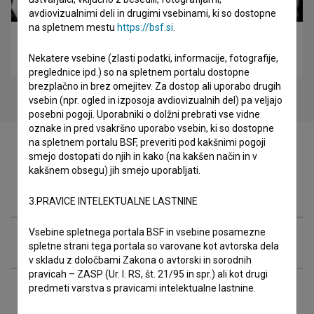
avdiovizualnimi deli in drugimi vsebinami, ki so dostopne
na spletnem mestu
https://bsf.si
.
Crveni udar (1974)
akcijski, vojni
Nekatere vsebine (zlasti podatki, informacije, fotografije,
preglednice ipd.) so na spletnem portalu dostopne
brezplačno in brez omejitev. Za dostop ali uporabo drugih
vsebin (npr. ogled in izposoja avdiovizualnih del) pa veljajo
posebni pogoji. Uporabniki o dolžni prebrati vse vidne
oznake in pred vsakršno uporabo vsebin, ki so dostopne
na spletnem portalu BSF, preveriti pod kakšnimi pogoji
smejo dostopati do njih in kako (na kakšen način in v
kakšnem obsegu) jih smejo uporabljati.
Filmografija (13)
3.PRAVICE INTELEKTUALNE LASTNINE
Vsebine spletnega portala BSF in vsebine posamezne
Razširjeni podatki
spletne strani tega portala so varovane kot avtorska dela
v skladu z določbami Zakona o avtorski in sorodnih
pravicah – ZASP (Ur. l. RS, št. 21/95 in spr.) ali kot drugi
predmeti varstva s pravicami intelektualne lastnine.