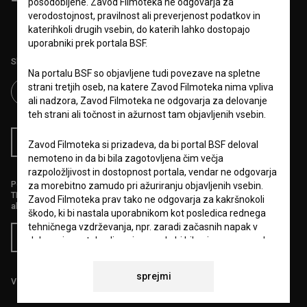
posodobljene. Zavod Filmoteka ne odgovarja za
obdelavo osebnih podatkov.
verodostojnost, pravilnost ali preverjenost podatkov in
katerihkoli drugih vsebin, do katerih lahko dostopajo
uporabniki prek portala BSF.
Sledite nam na:
Na portalu BSF so objavljene tudi povezave na spletne
strani tretjih oseb, na katere Zavod Filmoteka nima vpliva
ali nadzora, Zavod Filmoteka ne odgovarja za delovanje
teh strani ali točnost in ažurnost tam objavljenih vsebin.
RSS novice
RSS dogodki
Zavod Filmoteka si prizadeva, da bi portal BSF deloval
nemoteno in da bi bila zagotovljena čim večja
razpoložljivost in dostopnost portala, vendar ne odgovarja
Podprite nas z donacijo na
za morebitno zamudo pri ažuriranju objavljenih vsebin.
TRR: SI56 6100 0001 5706 684,
Zavod Filmoteka prav tako ne odgovarja za kakršnokoli
ali s kreditno kartico:
škodo, ki bi nastala uporabnikom kot posledica rednega
tehničnega vzdrževanja, npr. zaradi začasnih napak v
Doniraj
delovanju portala ali v primeru, da bi bila njegova uporaba
začasno onemogočena. Zavod Filmoteka si bo prizadeval
vse napake odpraviti v najkrajšem možnem času.
sprejmi
Vse cene vsebujejo DDV.
6.VARSTVO OSEBNIH PODATKOV