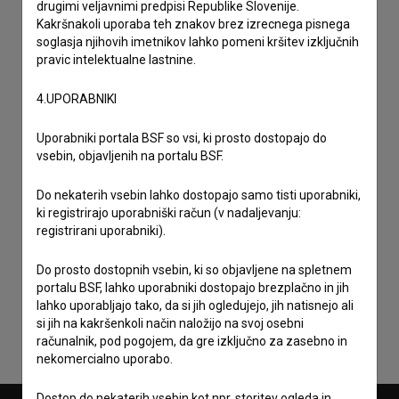
drugimi veljavnimi predpisi Republike Slovenije.
Kakršnakoli uporaba teh znakov brez izrecnega pisnega
soglasja njihovih imetnikov lahko pomeni kršitev izključnih
pravic intelektualne lastnine.
4.UPORABNIKI
Uporabniki portala BSF so vsi, ki prosto dostopajo do
vsebin, objavljenih na portalu BSF.
Do nekaterih vsebin lahko dostopajo samo tisti uporabniki,
ki registrirajo uporabniški račun (v nadaljevanju:
registrirani uporabniki).
Sprejemam
splošne pogoje
in dajem
soglasje
za
Do prosto dostopnih vsebin, ki so objavljene na spletnem
zbiranje, hrambo in obdelavo osebnih podatkov.
portalu BSF, lahko uporabniki dostopajo brezplačno in jih
lahko uporabljajo tako, da si jih ogledujejo, jih natisnejo ali
si jih na kakršenkoli način naložijo na svoj osebni
računalnik, pod pogojem, da gre izključno za zasebno in
nekomercialno uporabo.
Dostop do nekaterih vsebin kot npr. storitev ogleda in