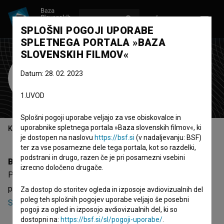
VPIŠI SE
EN
SPLOŠNI POGOJI UPORABE
SPLETNEGA PORTALA »BAZA
SLOVENSKIH FILMOV«
Predrag Golubović
Datum: 28. 02. 2023
režiser
scenarist
1.UVOD
Splošni pogoji uporabe veljajo za vse obiskovalce in
uporabnike spletnega portala »Baza slovenskih filmov«, ki
Kazalo
je dostopen na naslovu
https://bsf.si
(v nadaljevanju: BSF)
ter za vse posamezne dele tega portala, kot so razdelki,
podstrani in drugo, razen če je pri posamezni vsebini
Biografija
izrecno določeno drugače.
Predrag Golubović je režiser in scenarist. Najnovejši
projekti, pri katerih je sodeloval, so
Dobrovoljci (1986)
,
Za dostop do storitev ogleda in izposoje avdiovizualnih del
poleg teh splošnih pogojev uporabe veljajo še posebni
Sudbine (1978)
in
Crveni udar (1974)
.
pogoji za ogled in izposojo avdiovizualnih del, ki so
dostopni na:
https://bsf.si/sl/pogoji-uporabe/
.