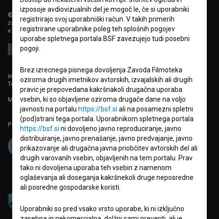
izposoje avdiovizualnih del je mogoč le, če si uporabniki
© 2018-2026, Filmoteka,
registrirajo svoj uporabniški račun. V takih primerih
zavod za širjenje filmske kulture
registrirane uporabnike poleg teh splošnih pogojev
v7.151.0
uporabe spletnega portala BSF zavezujejo tudi posebni
pogoji.
Brez izrecnega pisnega dovoljenja Zavoda Filmoteka
info@filmoteka.si
oziroma drugih imetnikov avtorskih, izvajalskih ali drugih
Tehnična pomoč: podpora@bsf.si
pravic je prepovedana kakršnakoli drugačna uporaba
vsebin, ki so objavljene oziroma drugače dane na voljo
Mednarodna številka ISSN 2670-787X
javnosti na portalu
https://bsf.si
ali na posamezni spletni
(pod)strani tega portala. Uporabnikom spletnega portala
Projekt sofinancira:
https://bsf.si
ni dovoljeno javno reproduciranje, javno
distribuiranje, javno prenašanje, javno predvajanje, javno
prikazovanje ali drugačna javna priobčitev avtorskih del ali
drugih varovanih vsebin, objavljenih na tem portalu. Prav
tako ni dovoljena uporaba teh vsebin z namenom
oglaševanja ali doseganja kakršnekoli druge neposredne
ali posredne gospodarske koristi.
Uporabniki so pred vsako vrsto uporabe, ki ni izključno
zasebna in nekomercialna, dolžni sami preveriti, ali je