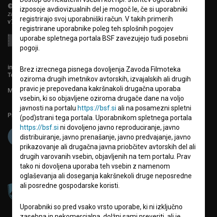
© 2018-2026, Filmoteka,
izposoje avdiovizualnih del je mogoč le, če si uporabniki
zavod za širjenje filmske kulture
registrirajo svoj uporabniški račun. V takih primerih
v7.151.0
registrirane uporabnike poleg teh splošnih pogojev
uporabe spletnega portala BSF zavezujejo tudi posebni
pogoji.
info@filmoteka.si
Brez izrecnega pisnega dovoljenja Zavoda Filmoteka
Tehnična pomoč: podpora@bsf.si
oziroma drugih imetnikov avtorskih, izvajalskih ali drugih
pravic je prepovedana kakršnakoli drugačna uporaba
Mednarodna številka ISSN 2670-787X
vsebin, ki so objavljene oziroma drugače dane na voljo
javnosti na portalu
https://bsf.si
ali na posamezni spletni
Projekt sofinancira:
(pod)strani tega portala. Uporabnikom spletnega portala
https://bsf.si
ni dovoljeno javno reproduciranje, javno
distribuiranje, javno prenašanje, javno predvajanje, javno
prikazovanje ali drugačna javna priobčitev avtorskih del ali
drugih varovanih vsebin, objavljenih na tem portalu. Prav
tako ni dovoljena uporaba teh vsebin z namenom
oglaševanja ali doseganja kakršnekoli druge neposredne
ali posredne gospodarske koristi.
Uporabniki so pred vsako vrsto uporabe, ki ni izključno
zasebna in nekomercialna, dolžni sami preveriti, ali je