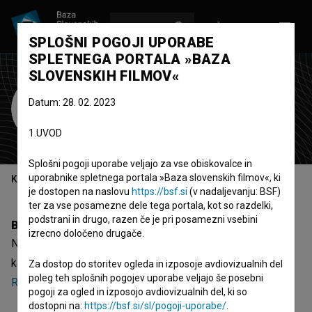
VPIŠI SE
EN
SPLOŠNI POGOJI UPORABE
SPLETNEGA PORTALA »BAZA
SLOVENSKIH FILMOV«
Nebojša Pajkić
Datum: 28. 02. 2023
scenarist
1.UVOD
Splošni pogoji uporabe veljajo za vse obiskovalce in
uporabnike spletnega portala »Baza slovenskih filmov«, ki
Kazalo
je dostopen na naslovu
https://bsf.si
(v nadaljevanju: BSF)
ter za vse posamezne dele tega portala, kot so razdelki,
podstrani in drugo, razen če je pri posamezni vsebini
Biografija
izrecno določeno drugače.
Nebojša Pajkić je scenarist. Najodmevnejša projekta, pri
katerih je sodeloval, sta
Do konca in naprej (1990)
in
Za dostop do storitev ogleda in izposoje avdiovizualnih del
poleg teh splošnih pogojev uporabe veljajo še posebni
Remington (1989)
.
pogoji za ogled in izposojo avdiovizualnih del, ki so
dostopni na:
https://bsf.si/sl/pogoji-uporabe/
.