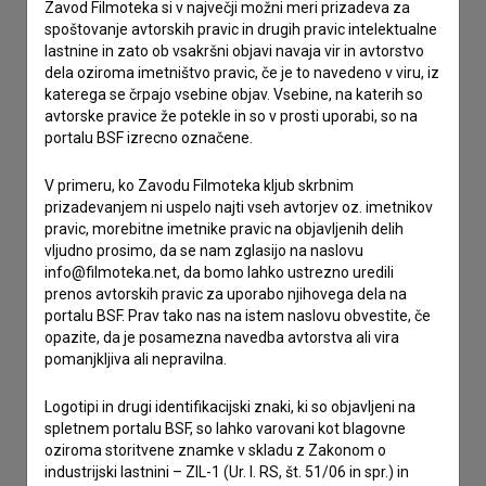
Zavod Filmoteka si v največji možni meri prizadeva za
spoštovanje avtorskih pravic in drugih pravic intelektualne
lastnine in zato ob vsakršni objavi navaja vir in avtorstvo
Stik z uredništvom
dela oziroma imetništvo pravic, če je to navedeno v viru, iz
katerega se črpajo vsebine objav. Vsebine, na katerih so
Spoštovani, s pomočjo spodnjega obrazca lahko stopite v
avtorske pravice že potekle in so v prosti uporabi, so na
stik z uredništvom Baze slovenskih filmov. Veseli bomo vaših
portalu BSF izrecno označene.
odzivov.
V primeru, ko Zavodu Filmoteka kljub skrbnim
imam vprašanje
prizadevanjem ni uspelo najti vseh avtorjev oz. imetnikov
prijavljam napako
pravic, morebitne imetnike pravic na objavljenih delih
vljudno prosimo, da se nam zglasijo na naslovu
želim dodati podatke
info@filmoteka.net, da bomo lahko ustrezno uredili
drugo
prenos avtorskih pravic za uporabo njihovega dela na
portalu BSF. Prav tako nas na istem naslovu obvestite, če
opazite, da je posamezna navedba avtorstva ali vira
pomanjkljiva ali nepravilna.
Logotipi in drugi identifikacijski znaki, ki so objavljeni na
spletnem portalu BSF, so lahko varovani kot blagovne
oziroma storitvene znamke v skladu z Zakonom o
industrijski lastnini – ZIL-1 (Ur. l. RS, št. 51/06 in spr.) in