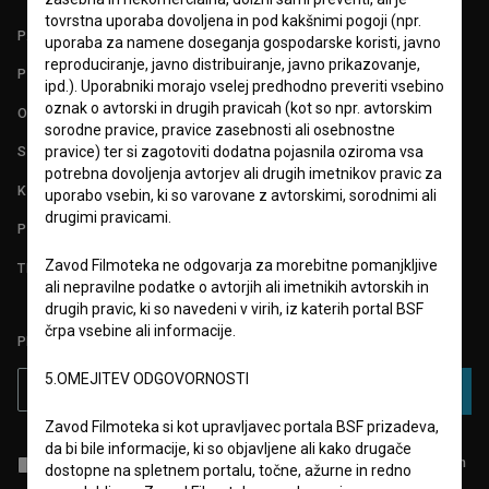
tovrstna uporaba dovoljena in pod kakšnimi pogoji (npr.
PARTNERJI
uporaba za namene doseganja gospodarske koristi, javno
reproduciranje, javno distribuiranje, javno prikazovanje,
POGOJI UPORABE
ipd.). Uporabniki morajo vselej predhodno preveriti vsebino
oznak o avtorski in drugih pravicah (kot so npr. avtorskim
O PROJEKTU
sorodne pravice, pravice zasebnosti ali osebnostne
pravice) ter si zagotoviti dodatna pojasnila oziroma vsa
STATISTIKA
potrebna dovoljenja avtorjev ali drugih imetnikov pravic za
KONTAKT
uporabo vsebin, ki so varovane z avtorskimi, sorodnimi ali
drugimi pravicami.
POGOSTA VPRAŠANJA
Zavod Filmoteka ne odgovarja za morebitne pomanjkljive
TEST FUNKCIONALNOSTI
ali nepravilne podatke o avtorjih ali imetnikih avtorskih in
drugih pravic, ki so navedeni v virih, iz katerih portal BSF
črpa vsebine ali informacije.
PRIJAVITE SE NA BSF NOVIČNIK:
5.OMEJITEV ODGOVORNOSTI
PRIJAVA
Zavod Filmoteka si kot upravljavec portala BSF prizadeva,
da bi bile informacije, ki so objavljene ali kako drugače
Sprejemam
splošne pogoje
in dajem
soglasje
za zbiranje, hrambo in
dostopne na spletnem portalu, točne, ažurne in redno
obdelavo osebnih podatkov.