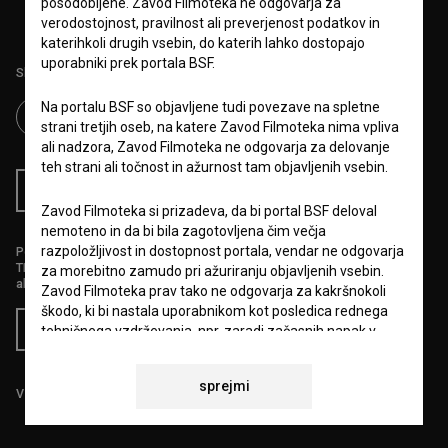
posodobljene. Zavod Filmoteka ne odgovarja za
verodostojnost, pravilnost ali preverjenost podatkov in
katerihkoli drugih vsebin, do katerih lahko dostopajo
uporabniki prek portala BSF.
Sledite nam na:
Na portalu BSF so objavljene tudi povezave na spletne
strani tretjih oseb, na katere Zavod Filmoteka nima vpliva
ali nadzora, Zavod Filmoteka ne odgovarja za delovanje
teh strani ali točnost in ažurnost tam objavljenih vsebin.
RSS novice
RSS dogodki
Zavod Filmoteka si prizadeva, da bi portal BSF deloval
nemoteno in da bi bila zagotovljena čim večja
razpoložljivost in dostopnost portala, vendar ne odgovarja
Podprite nas z donacijo na
TRR: SI56 6100 0001 5706 684,
za morebitno zamudo pri ažuriranju objavljenih vsebin.
ali s kreditno kartico:
Zavod Filmoteka prav tako ne odgovarja za kakršnokoli
škodo, ki bi nastala uporabnikom kot posledica rednega
Doniraj
tehničnega vzdrževanja, npr. zaradi začasnih napak v
delovanju portala ali v primeru, da bi bila njegova uporaba
začasno onemogočena. Zavod Filmoteka si bo prizadeval
sprejmi
vse napake odpraviti v najkrajšem možnem času.
Vse cene vsebujejo DDV.
6.VARSTVO OSEBNIH PODATKOV