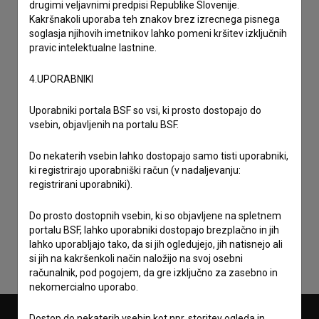
drugimi veljavnimi predpisi Republike Slovenije.
Kakršnakoli uporaba teh znakov brez izrecnega pisnega
soglasja njihovih imetnikov lahko pomeni kršitev izključnih
pravic intelektualne lastnine.
4.UPORABNIKI
Uporabniki portala BSF so vsi, ki prosto dostopajo do
vsebin, objavljenih na portalu BSF.
Do nekaterih vsebin lahko dostopajo samo tisti uporabniki,
ki registrirajo uporabniški račun (v nadaljevanju:
registrirani uporabniki).
Sprejemam
splošne pogoje
in dajem
soglasje
za
zbiranje, hrambo in obdelavo osebnih podatkov.
Do prosto dostopnih vsebin, ki so objavljene na spletnem
portalu BSF, lahko uporabniki dostopajo brezplačno in jih
lahko uporabljajo tako, da si jih ogledujejo, jih natisnejo ali
si jih na kakršenkoli način naložijo na svoj osebni
računalnik, pod pogojem, da gre izključno za zasebno in
nekomercialno uporabo.
Dostop do nekaterih vsebin kot npr. storitev ogleda in