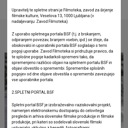
Upravitelj te spletne strani je Filmoteka, zavod za širjenje
filmske kulture, Veselova 13, 1000 Ljubljana (v
nadaljevanju: Zavod Filmoteka).
Z uporabo spletnega portala BSF (t.j. z brskanjem,
odpiranjem povezav, branjem vsebin, ipd.) se šteje, da
Oglejte si
obiskovalci in uporabniki portala BSF soglašajo s temi
pogoji uporabe. Zavod Filmoteka si pridružuje pravico, da
te splošne pogoje kadarkoli spremeni tako, da
spremenjeno različico objavi na spletnem portalu BSF in
objavi obvestilo o spremembi. Spremembe splošnih
pogojev od dne objave obvestila o spremembi zavezujejo
vse uporabnike portala.
2.SPLETNI PORTAL BSF
Spletni portal BSF je izobraževalno-raziskovalni projekt,
namenjen elektronskemu dostopanju do celovitega
pregleda in arhiva slovenske filmske produkcije in filmske
produkcije, pri kateri so sodelovali slovenski filmski
ustvarjalci, vključno z besedili, fotografijami,