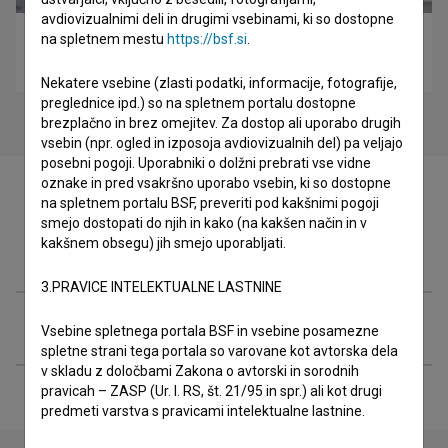
avdiovizualnimi deli in drugimi vsebinami, ki so dostopne
na spletnem mestu
https://bsf.si
.
Tkanje pogledov – Jože Dolmark (2017)
biografski
Nekatere vsebine (zlasti podatki, informacije, fotografije,
preglednice ipd.) so na spletnem portalu dostopne
brezplačno in brez omejitev. Za dostop ali uporabo drugih
vsebin (npr. ogled in izposoja avdiovizualnih del) pa veljajo
posebni pogoji. Uporabniki o dolžni prebrati vse vidne
oznake in pred vsakršno uporabo vsebin, ki so dostopne
na spletnem portalu BSF, preveriti pod kakšnimi pogoji
smejo dostopati do njih in kako (na kakšen način in v
kakšnem obsegu) jih smejo uporabljati.
Filmografija (5)
3.PRAVICE INTELEKTUALNE LASTNINE
Razširjeni podatki
Vsebine spletnega portala BSF in vsebine posamezne
spletne strani tega portala so varovane kot avtorska dela
v skladu z določbami Zakona o avtorski in sorodnih
pravicah – ZASP (Ur. l. RS, št. 21/95 in spr.) ali kot drugi
predmeti varstva s pravicami intelektualne lastnine.