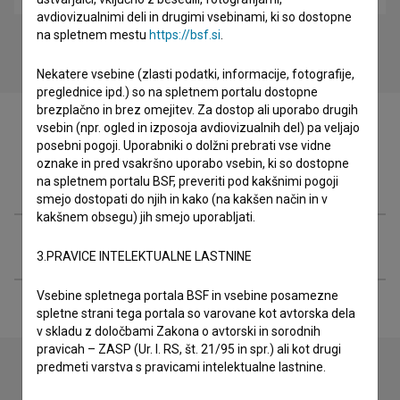
avdiovizualnimi deli in drugimi vsebinami, ki so dostopne
na spletnem mestu
https://bsf.si
.
Nekatere vsebine (zlasti podatki, informacije, fotografije,
preglednice ipd.) so na spletnem portalu dostopne
brezplačno in brez omejitev. Za dostop ali uporabo drugih
vsebin (npr. ogled in izposoja avdiovizualnih del) pa veljajo
posebni pogoji. Uporabniki o dolžni prebrati vse vidne
oznake in pred vsakršno uporabo vsebin, ki so dostopne
Filmografija (5)
na spletnem portalu BSF, preveriti pod kakšnimi pogoji
smejo dostopati do njih in kako (na kakšen način in v
kakšnem obsegu) jih smejo uporabljati.
Razširjeni podatki
3.PRAVICE INTELEKTUALNE LASTNINE
Vsebine spletnega portala BSF in vsebine posamezne
spletne strani tega portala so varovane kot avtorska dela
v skladu z določbami Zakona o avtorski in sorodnih
pravicah – ZASP (Ur. l. RS, št. 21/95 in spr.) ali kot drugi
predmeti varstva s pravicami intelektualne lastnine.