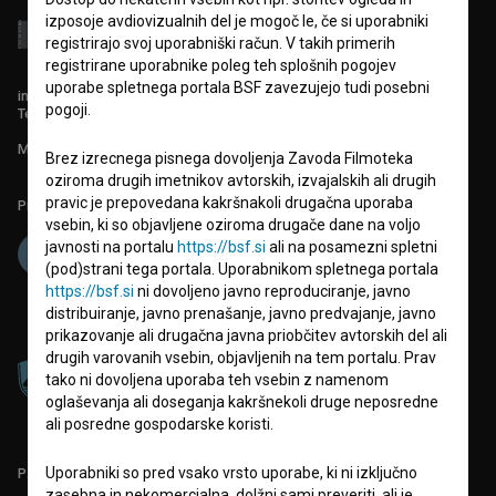
izposoje avdiovizualnih del je mogoč le, če si uporabniki
registrirajo svoj uporabniški račun. V takih primerih
registrirane uporabnike poleg teh splošnih pogojev
uporabe spletnega portala BSF zavezujejo tudi posebni
info@filmoteka.si
pogoji.
Tehnična pomoč: podpora@bsf.si
Mednarodna številka ISSN 2670-787X
Brez izrecnega pisnega dovoljenja Zavoda Filmoteka
oziroma drugih imetnikov avtorskih, izvajalskih ali drugih
pravic je prepovedana kakršnakoli drugačna uporaba
Projekt sofinancira:
vsebin, ki so objavljene oziroma drugače dane na voljo
javnosti na portalu
https://bsf.si
ali na posamezni spletni
(pod)strani tega portala. Uporabnikom spletnega portala
https://bsf.si
ni dovoljeno javno reproduciranje, javno
distribuiranje, javno prenašanje, javno predvajanje, javno
prikazovanje ali drugačna javna priobčitev avtorskih del ali
drugih varovanih vsebin, objavljenih na tem portalu. Prav
tako ni dovoljena uporaba teh vsebin z namenom
oglaševanja ali doseganja kakršnekoli druge neposredne
ali posredne gospodarske koristi.
Uporabniki so pred vsako vrsto uporabe, ki ni izključno
PARTNERJI
zasebna in nekomercialna, dolžni sami preveriti, ali je