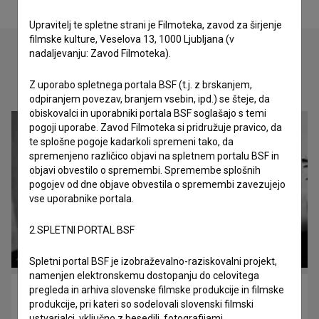
Upravitelj te spletne strani je Filmoteka, zavod za širjenje
filmske kulture, Veselova 13, 1000 Ljubljana (v
nadaljevanju: Zavod Filmoteka).
Oglejte si
Z uporabo spletnega portala BSF (t.j. z brskanjem,
odpiranjem povezav, branjem vsebin, ipd.) se šteje, da
obiskovalci in uporabniki portala BSF soglašajo s temi
pogoji uporabe. Zavod Filmoteka si pridružuje pravico, da
te splošne pogoje kadarkoli spremeni tako, da
spremenjeno različico objavi na spletnem portalu BSF in
objavi obvestilo o spremembi. Spremembe splošnih
pogojev od dne objave obvestila o spremembi zavezujejo
vse uporabnike portala.
2.SPLETNI PORTAL BSF
Spletni portal BSF je izobraževalno-raziskovalni projekt,
namenjen elektronskemu dostopanju do celovitega
pregleda in arhiva slovenske filmske produkcije in filmske
Deseti brat (1982)
produkcije, pri kateri so sodelovali slovenski filmski
drama
ustvarjalci, vključno z besedili, fotografijami,