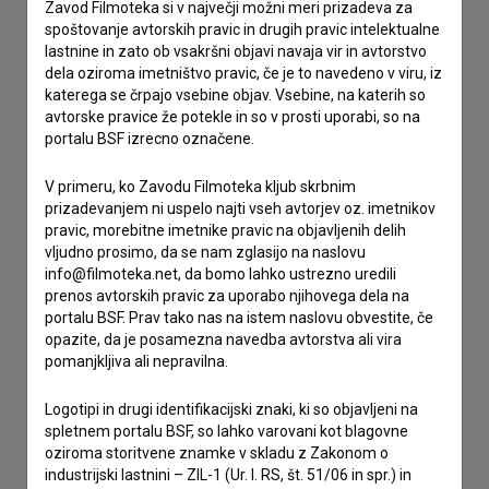
Stik z uredništvom
Zavod Filmoteka si v največji možni meri prizadeva za
spoštovanje avtorskih pravic in drugih pravic intelektualne
Spoštovani, s pomočjo spodnjega obrazca lahko stopite v
lastnine in zato ob vsakršni objavi navaja vir in avtorstvo
stik z uredništvom Baze slovenskih filmov. Veseli bomo vaših
dela oziroma imetništvo pravic, če je to navedeno v viru, iz
odzivov.
katerega se črpajo vsebine objav. Vsebine, na katerih so
avtorske pravice že potekle in so v prosti uporabi, so na
portalu BSF izrecno označene.
imam vprašanje
prijavljam napako
V primeru, ko Zavodu Filmoteka kljub skrbnim
želim dodati podatke
prizadevanjem ni uspelo najti vseh avtorjev oz. imetnikov
pravic, morebitne imetnike pravic na objavljenih delih
drugo
vljudno prosimo, da se nam zglasijo na naslovu
info@filmoteka.net, da bomo lahko ustrezno uredili
prenos avtorskih pravic za uporabo njihovega dela na
portalu BSF. Prav tako nas na istem naslovu obvestite, če
opazite, da je posamezna navedba avtorstva ali vira
pomanjkljiva ali nepravilna.
Logotipi in drugi identifikacijski znaki, ki so objavljeni na
spletnem portalu BSF, so lahko varovani kot blagovne
oziroma storitvene znamke v skladu z Zakonom o
industrijski lastnini – ZIL-1 (Ur. l. RS, št. 51/06 in spr.) in