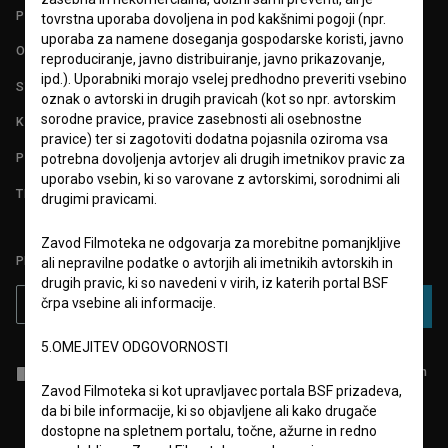
POGOJI UPORABE
tovrstna uporaba dovoljena in pod kakšnimi pogoji (npr.
uporaba za namene doseganja gospodarske koristi, javno
O PROJEKTU
reproduciranje, javno distribuiranje, javno prikazovanje,
ipd.). Uporabniki morajo vselej predhodno preveriti vsebino
STATISTIKA
oznak o avtorski in drugih pravicah (kot so npr. avtorskim
sorodne pravice, pravice zasebnosti ali osebnostne
KONTAKT
pravice) ter si zagotoviti dodatna pojasnila oziroma vsa
POGOSTA VPRAŠANJA
potrebna dovoljenja avtorjev ali drugih imetnikov pravic za
uporabo vsebin, ki so varovane z avtorskimi, sorodnimi ali
TEST FUNKCIONALNOSTI
drugimi pravicami.
Zavod Filmoteka ne odgovarja za morebitne pomanjkljive
PRIJAVITE SE NA BSF NOVIČNIK:
ali nepravilne podatke o avtorjih ali imetnikih avtorskih in
drugih pravic, ki so navedeni v virih, iz katerih portal BSF
črpa vsebine ali informacije.
PRIJAVA
5.OMEJITEV ODGOVORNOSTI
Sprejemam
splošne pogoje
in dajem
soglasje
za zbiranje, hrambo in
obdelavo osebnih podatkov.
Zavod Filmoteka si kot upravljavec portala BSF prizadeva,
da bi bile informacije, ki so objavljene ali kako drugače
dostopne na spletnem portalu, točne, ažurne in redno