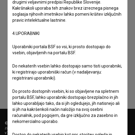
drugimi veljavnimi predpisi Republike Slovenije.
Kakršnakoli uporaba teh znakov brez izrecnega pisnega
soglasja njihovih imetnikov lahko pomeni kršitev izključnih
pravic intelektualne lastnine.
4.UPORABNIKI
Uporabniki portala BSF so vsi, ki prosto dostopajo do
vsebin, objavljenih na portalu BSF.
Sprejemam
splošne pogoje
in dajem
soglasje
za
Do nekaterih vsebin lahko dostopajo samo tisti uporabniki,
zbiranje, hrambo in obdelavo osebnih podatkov.
ki registrirajo uporabniški račun (v nadaljevanju:
registrirani uporabniki).
Do prosto dostopnih vsebin, ki so objavljene na spletnem
portalu BSF, lahko uporabniki dostopajo brezplačno in jih
lahko uporabljajo tako, da si jih ogledujejo, jih natisnejo ali
si jih na kakršenkoli način naložijo na svoj osebni
računalnik, pod pogojem, da gre izključno za zasebno in
nekomercialno uporabo.
© 2018-2026, Filmoteka,
zavod za širjenje filmske kulture
v7.151.0
Dostop do nekaterih vsebin kot npr. storitev ogleda in