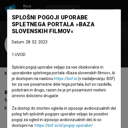
VPIŠI SE
EN
SPLOŠNI POGOJI UPORABE
SPLETNEGA PORTALA »BAZA
SLOVENSKIH FILMOV«
Miodrag Mirić
Datum: 28. 02. 2023
scenograf
1.UVOD
Splošni pogoji uporabe veljajo za vse obiskovalce in
uporabnike spletnega portala »Baza slovenskih filmov«, ki
Kazalo
je dostopen na naslovu
https://bsf.si
(v nadaljevanju: BSF)
ter za vse posamezne dele tega portala, kot so razdelki,
podstrani in drugo, razen če je pri posamezni vsebini
Biografija
izrecno določeno drugače.
Miodrag Mirić je scenograf. Najodmevnejši projekt, pri
katerem je sodeloval, je
Zadah tela (1983)
.
Za dostop do storitev ogleda in izposoje avdiovizualnih del
poleg teh splošnih pogojev uporabe veljajo še posebni
pogoji za ogled in izposojo avdiovizualnih del, ki so
dostopni na:
https://bsf.si/sl/pogoji-uporabe/
.