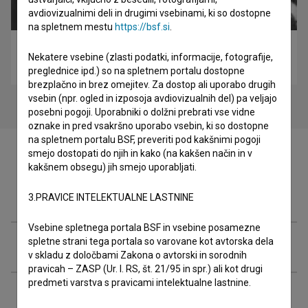
avdiovizualnimi deli in drugimi vsebinami, ki so dostopne
na spletnem mestu
https://bsf.si
.
Akcija (1960)
Nekatere vsebine (zlasti podatki, informacije, fotografije,
akcijski, drama, vojni
preglednice ipd.) so na spletnem portalu dostopne
brezplačno in brez omejitev. Za dostop ali uporabo drugih
vsebin (npr. ogled in izposoja avdiovizualnih del) pa veljajo
posebni pogoji. Uporabniki o dolžni prebrati vse vidne
oznake in pred vsakršno uporabo vsebin, ki so dostopne
na spletnem portalu BSF, preveriti pod kakšnimi pogoji
smejo dostopati do njih in kako (na kakšen način in v
kakšnem obsegu) jih smejo uporabljati.
Filmografija (16)
3.PRAVICE INTELEKTUALNE LASTNINE
Vsebine spletnega portala BSF in vsebine posamezne
spletne strani tega portala so varovane kot avtorska dela
Razširjeni podatki
v skladu z določbami Zakona o avtorski in sorodnih
pravicah – ZASP (Ur. l. RS, št. 21/95 in spr.) ali kot drugi
predmeti varstva s pravicami intelektualne lastnine.