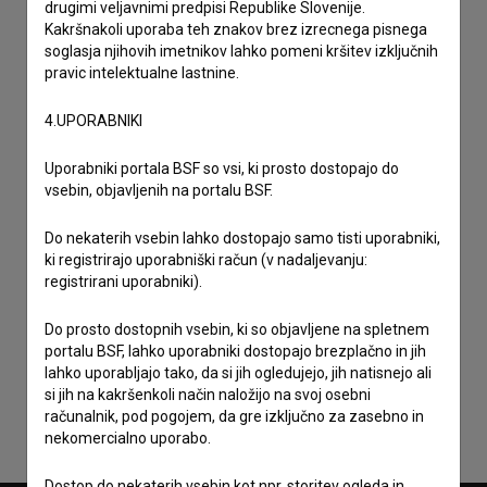
drugimi veljavnimi predpisi Republike Slovenije.
Kakršnakoli uporaba teh znakov brez izrecnega pisnega
soglasja njihovih imetnikov lahko pomeni kršitev izključnih
pravic intelektualne lastnine.
4.UPORABNIKI
Uporabniki portala BSF so vsi, ki prosto dostopajo do
vsebin, objavljenih na portalu BSF.
Do nekaterih vsebin lahko dostopajo samo tisti uporabniki,
ki registrirajo uporabniški račun (v nadaljevanju:
registrirani uporabniki).
Sprejemam
splošne pogoje
in dajem
soglasje
za
Do prosto dostopnih vsebin, ki so objavljene na spletnem
zbiranje, hrambo in obdelavo osebnih podatkov.
portalu BSF, lahko uporabniki dostopajo brezplačno in jih
lahko uporabljajo tako, da si jih ogledujejo, jih natisnejo ali
si jih na kakršenkoli način naložijo na svoj osebni
računalnik, pod pogojem, da gre izključno za zasebno in
nekomercialno uporabo.
Dostop do nekaterih vsebin kot npr. storitev ogleda in