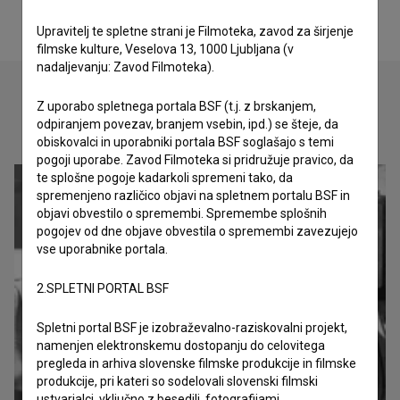
Upravitelj te spletne strani je Filmoteka, zavod za širjenje
filmske kulture, Veselova 13, 1000 Ljubljana (v
nadaljevanju: Zavod Filmoteka).
Z uporabo spletnega portala BSF (t.j. z brskanjem,
odpiranjem povezav, branjem vsebin, ipd.) se šteje, da
Oglejte si
obiskovalci in uporabniki portala BSF soglašajo s temi
pogoji uporabe. Zavod Filmoteka si pridružuje pravico, da
te splošne pogoje kadarkoli spremeni tako, da
spremenjeno različico objavi na spletnem portalu BSF in
objavi obvestilo o spremembi. Spremembe splošnih
pogojev od dne objave obvestila o spremembi zavezujejo
vse uporabnike portala.
2.SPLETNI PORTAL BSF
Spletni portal BSF je izobraževalno-raziskovalni projekt,
namenjen elektronskemu dostopanju do celovitega
pregleda in arhiva slovenske filmske produkcije in filmske
produkcije, pri kateri so sodelovali slovenski filmski
ustvarjalci, vključno z besedili, fotografijami,