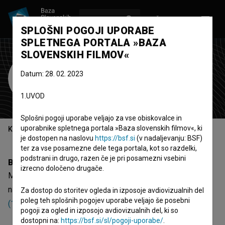
VPIŠI SE
EN
SPLOŠNI POGOJI UPORABE
SPLETNEGA PORTALA »BAZA
SLOVENSKIH FILMOV«
Milan Srdoč
Datum: 28. 02. 2023
Zasedba
1.UVOD
Splošni pogoji uporabe veljajo za vse obiskovalce in
uporabnike spletnega portala »Baza slovenskih filmov«, ki
Kazalo
je dostopen na naslovu
https://bsf.si
(v nadaljevanju: BSF)
ter za vse posamezne dele tega portala, kot so razdelki,
podstrani in drugo, razen če je pri posamezni vsebini
Biografija
izrecno določeno drugače.
Milan Srdoč je nastopajoči. Najodmevnejši projekti, kjer je
nastopil, so
Veliki i mali (1956)
,
Akcija (1960)
in
Suton
Za dostop do storitev ogleda in izposoje avdiovizualnih del
poleg teh splošnih pogojev uporabe veljajo še posebni
(1982)
.
pogoji za ogled in izposojo avdiovizualnih del, ki so
dostopni na:
https://bsf.si/sl/pogoji-uporabe/
.