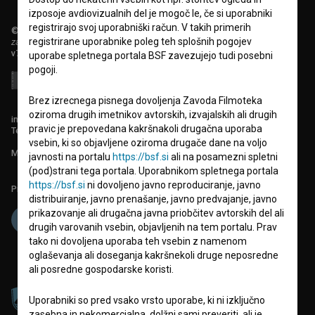
izposoje avdiovizualnih del je mogoč le, če si uporabniki
registrirajo svoj uporabniški račun. V takih primerih
© 2018-2026, Filmoteka,
registrirane uporabnike poleg teh splošnih pogojev
zavod za širjenje filmske kulture
v7.151.0
uporabe spletnega portala BSF zavezujejo tudi posebni
pogoji.
Brez izrecnega pisnega dovoljenja Zavoda Filmoteka
oziroma drugih imetnikov avtorskih, izvajalskih ali drugih
info@filmoteka.si
pravic je prepovedana kakršnakoli drugačna uporaba
Tehnična pomoč: podpora@bsf.si
vsebin, ki so objavljene oziroma drugače dane na voljo
Mednarodna številka ISSN 2670-787X
javnosti na portalu
https://bsf.si
ali na posamezni spletni
(pod)strani tega portala. Uporabnikom spletnega portala
https://bsf.si
ni dovoljeno javno reproduciranje, javno
Projekt sofinancira:
distribuiranje, javno prenašanje, javno predvajanje, javno
prikazovanje ali drugačna javna priobčitev avtorskih del ali
drugih varovanih vsebin, objavljenih na tem portalu. Prav
tako ni dovoljena uporaba teh vsebin z namenom
oglaševanja ali doseganja kakršnekoli druge neposredne
ali posredne gospodarske koristi.
Uporabniki so pred vsako vrsto uporabe, ki ni izključno
zasebna in nekomercialna, dolžni sami preveriti, ali je