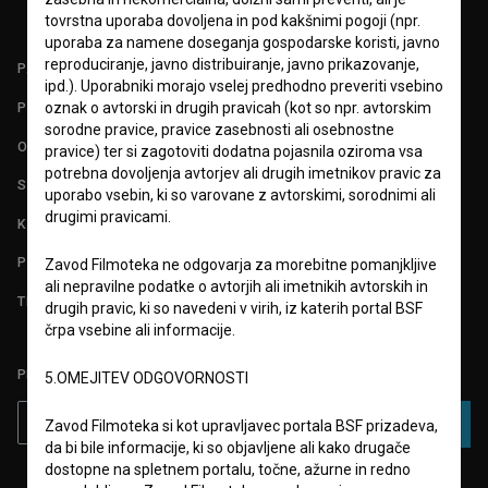
tovrstna uporaba dovoljena in pod kakšnimi pogoji (npr.
uporaba za namene doseganja gospodarske koristi, javno
reproduciranje, javno distribuiranje, javno prikazovanje,
PARTNERJI
ipd.). Uporabniki morajo vselej predhodno preveriti vsebino
POGOJI UPORABE
oznak o avtorski in drugih pravicah (kot so npr. avtorskim
sorodne pravice, pravice zasebnosti ali osebnostne
O PROJEKTU
pravice) ter si zagotoviti dodatna pojasnila oziroma vsa
potrebna dovoljenja avtorjev ali drugih imetnikov pravic za
STATISTIKA
uporabo vsebin, ki so varovane z avtorskimi, sorodnimi ali
drugimi pravicami.
KONTAKT
POGOSTA VPRAŠANJA
Zavod Filmoteka ne odgovarja za morebitne pomanjkljive
ali nepravilne podatke o avtorjih ali imetnikih avtorskih in
TEST FUNKCIONALNOSTI
drugih pravic, ki so navedeni v virih, iz katerih portal BSF
črpa vsebine ali informacije.
PRIJAVITE SE NA BSF NOVIČNIK:
5.OMEJITEV ODGOVORNOSTI
PRIJAVA
Zavod Filmoteka si kot upravljavec portala BSF prizadeva,
da bi bile informacije, ki so objavljene ali kako drugače
dostopne na spletnem portalu, točne, ažurne in redno