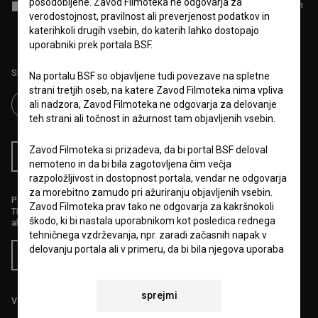
posodobljene. Zavod Filmoteka ne odgovarja za
Sprejemam
splošne pogoje
in dajem
soglasje
za zbiranje, hrambo in
obdelavo osebnih podatkov.
verodostojnost, pravilnost ali preverjenost podatkov in
katerihkoli drugih vsebin, do katerih lahko dostopajo
uporabniki prek portala BSF.
Sledite nam na:
Na portalu BSF so objavljene tudi povezave na spletne
strani tretjih oseb, na katere Zavod Filmoteka nima vpliva
ali nadzora, Zavod Filmoteka ne odgovarja za delovanje
teh strani ali točnost in ažurnost tam objavljenih vsebin.
Zavod Filmoteka si prizadeva, da bi portal BSF deloval
RSS novice
RSS dogodki
nemoteno in da bi bila zagotovljena čim večja
razpoložljivost in dostopnost portala, vendar ne odgovarja
za morebitno zamudo pri ažuriranju objavljenih vsebin.
Podprite nas z donacijo na
Zavod Filmoteka prav tako ne odgovarja za kakršnokoli
TRR: SI56 6100 0001 5706 684,
škodo, ki bi nastala uporabnikom kot posledica rednega
ali s kreditno kartico:
tehničnega vzdrževanja, npr. zaradi začasnih napak v
delovanju portala ali v primeru, da bi bila njegova uporaba
Doniraj
začasno onemogočena. Zavod Filmoteka si bo prizadeval
vse napake odpraviti v najkrajšem možnem času.
sprejmi
Vse cene vsebujejo DDV.
6.VARSTVO OSEBNIH PODATKOV