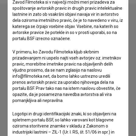
Zavod Filmoteka si v največji možni meri prizadeva za
spoštovanje avtorskih pravic in drugih pravic intelektualne
lastnine in zato ob vsakršni objavi navaja vir in avtorstvo
dela oziroma imetništvo pravic, če je to navedeno v viru, iz
Stik z uredništvom
katerega se črpajo vsebine objav. Vsebine, na katerih so
avtorske pravice že potekle in so v prosti uporabi, so na
Spoštovani, s pomočjo spodnjega obrazca lahko stopite v
portalu BSF izrecno označene.
stik z uredništvom Baze slovenskih filmov. Veseli bomo vaših
odzivov.
V primeru, ko Zavodu Filmoteka kljub skrbnim
prizadevanjem ni uspelo najti vseh avtorjev oz. imetnikov
pravic, morebitne imetnike pravic na objavljenih delih
imam vprašanje
vljudno prosimo, da se nam zglasijo na naslovu
prijavljam napako
info@filmoteka.net, da bomo lahko ustrezno uredili
želim dodati podatke
prenos avtorskih pravic za uporabo njihovega dela na
portalu BSF. Prav tako nas na istem naslovu obvestite, če
drugo
opazite, da je posamezna navedba avtorstva ali vira
pomanjkljiva ali nepravilna.
Logotipi in drugi identifikacijski znaki, ki so objavljeni na
spletnem portalu BSF, so lahko varovani kot blagovne
oziroma storitvene znamke v skladu z Zakonom o
industrijski lastnini – ZIL-1 (Ur. l. RS, št. 51/06 in spr.) in