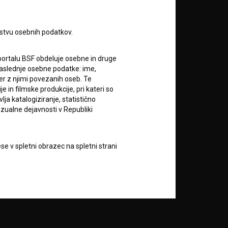
rstvu osebnih podatkov.
portalu BSF obdeluje osebne in druge
RSS novice
za naslednje osebne podatke: ime,
ter z njimi povezanih oseb. Te
in filmske produkcije, pri kateri so
RSS dogodki
ja katalogiziranje, statistično
izualne dejavnosti v Republiki
Podprite nas z donacijo na
TRR: SI56 6100 0001 5706
684,
e v spletni obrazec na spletni strani
ali s kreditno kartico:
 dovoljuje, da obdeluje in hrani
vod Filmoteka bo zbrane podatke o
Doniraj
vorov na njihova vprašanja in za
lektronskih sporočil nekomercialne
zi z uporabniki spletnega mesta, pri