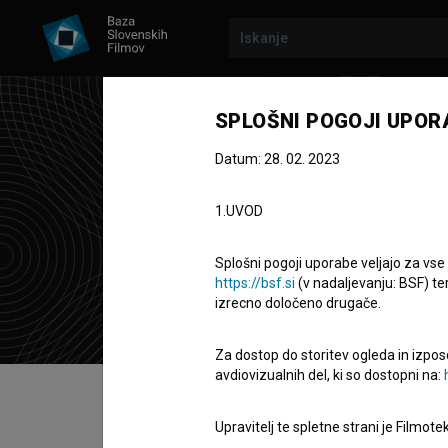
SPLOŠNI POGOJI UPOR
Datum: 28. 02. 2023
Mat
1.UVOD
Zasedba
Splošni pogoji uporabe veljajo za vse
https://bsf.si
(v nadaljevanju: BSF) te
izrecno določeno drugače.
Za dostop do storitev ogleda in izpos
avdiovizualnih del, ki so dostopni na:
Kazalo
Upravitelj te spletne strani je Filmot