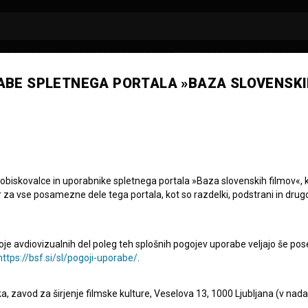
ABE SPLETNEGA PORTALA »BAZA SLOVENSKI
jaž Knap
 obiskovalce in uporabnike spletnega portala »Baza slovenskih filmov«, 
r za vse posamezne dele tega portala, kot so razdelki, podstrani in drug
oje avdiovizualnih del poleg teh splošnih pogojev uporabe veljajo še pos
https://bsf.si/sl/pogoji-uporabe/
.
eka, zavod za širjenje filmske kulture, Veselova 13, 1000 Ljubljana (v nad