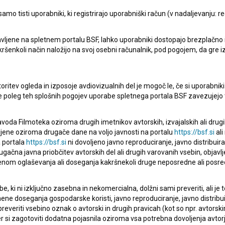
mo tisti uporabniki, ki registrirajo uporabniški račun (v nadaljevanju: reg
pite v stik z uredništvom Baze slovenskih filmov. Veseli bomo vaših od
vljene na spletnem portalu BSF, lahko uporabniki dostopajo brezplačno in 
 kakršenkoli način naložijo na svoj osebni računalnik, pod pogojem, da gre 
oritev ogleda in izposoje avdiovizualnih del je mogoč le, če si uporabniki 
ke poleg teh splošnih pogojev uporabe spletnega portala BSF zavezujejo 
voda Filmoteka oziroma drugih imetnikov avtorskih, izvajalskih ali drug
ljene oziroma drugače dane na voljo javnosti na portalu
https://bsf.si
ali
 portala
https://bsf.si
ni dovoljeno javno reproduciranje, javno distribuir
ugačna javna priobčitev avtorskih del ali drugih varovanih vsebin, objavlj
nom oglaševanja ali doseganja kakršnekoli druge neposredne ali posre
, ki ni izključno zasebna in nekomercialna, dolžni sami preveriti, ali je
ne doseganja gospodarske koristi, javno reproduciranje, javno distribuir
everiti vsebino oznak o avtorski in drugih pravicah (kot so npr. avtorsk
r si zagotoviti dodatna pojasnila oziroma vsa potrebna dovoljenja avtorj