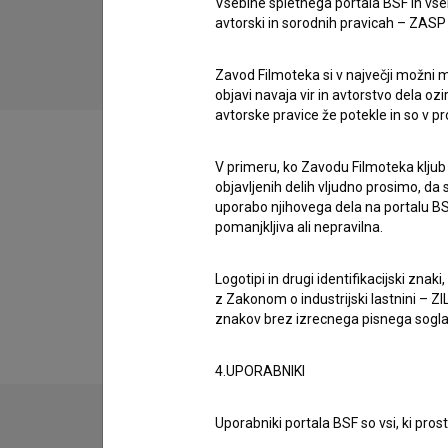
Vsebine spletnega portala BSF in vs
biografski, družinski
avtorski in sorodnih pravicah – ZASP (U
Zavod Filmoteka si v največji možni m
objavi navaja vir in avtorstvo dela oz
avtorske pravice že potekle in so v p
V primeru, ko Zavodu Filmoteka kljub
objavljenih delih vljudno prosimo, da
Filmografija (1)
uporabo njihovega dela na portalu BS
pomanjkljiva ali nepravilna.
Razširjeni podatki
Logotipi in drugi identifikacijski zna
z Zakonom o industrijski lastnini – ZIL
znakov brez izrecnega pisnega soglasj
4.UPORABNIKI
Uporabniki portala BSF so vsi, ki pros