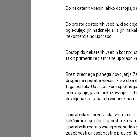
Stik z uredništvom
Do nekaterih vsebin lahko dostopajo sa
Spoštovani, s pomočjo spodnjega obrazca lahko sto
Do prosto dostopnih vsebin, ki so obja
imam vprašanje
ogledujejo, jih natisnejo ali si jih na
nekomercialno uporabo.
prijavljam napako
želim dodati podatke
Dostop do nekaterih vsebin kot npr. st
drugo
takih primerih registrirane uporabni
Brez izrecnega pisnega dovoljenja Za
drugačna uporaba vsebin, ki so objav
tega portala. Uporabnikom spletnega
predvajanje, javno prikazovanje ali dr
dovoljena uporaba teh vsebin z name
Uporabniki so pred vsako vrsto uporabe
kakšnimi pogoji (npr. uporaba za name
Uporabniki morajo vselej predhodno pr
zasebnosti ali osebnostne pravice) te