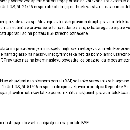
ebine posamezne spletne strani tega portala so varovane kot avtorska d
drama
r. l. RS, št. 21/95 in spr.) ali kot drugi predmeti varstva s pravicami inte
eri prizadeva za spoštovanje avtorskih pravic in drugih pravic intelektua
iroma imetništvo pravic, če je to navedeno v viru, iz katerega se črpajo v
rosti uporabi, so na portalu BSF izrecno označene.
 skrbnim prizadevanjem ni uspelo najti vseh avtorjev oz. imetnikov prav
 se nam zglasijo na naslovu info@filmoteka.net, da bomo lahko ustrezno 
F. Prav tako nas na istem naslovu obvestite, če opazite, da je posamezn
ki, ki so objavljeni na spletnem portalu BSF, so lahko varovani kot blago
-1 (Ur. l. RS, št. 51/06 in spr.) in drugimi veljavnimi predpisi Republike S
a njihovih imetnikov lahko pomeni kršitev izključnih pravic intelektualn
to dostopajo do vsebin, objavljenih na portalu BSF.