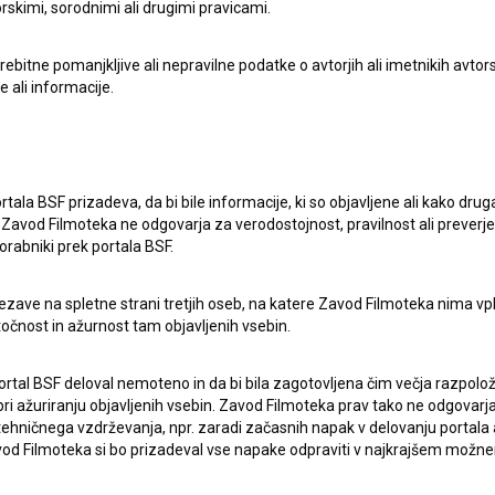
rskimi, sorodnimi ali drugimi pravicami.
itne pomanjkljive ali nepravilne podatke o avtorjih ali imetnikih avtorsk
e ali informacije.
lasje
za zbiranje, hrambo in obdelavo osebnih
rtala BSF prizadeva, da bi bile informacije, ki so objavljene ali kako dr
Zavod Filmoteka ne odgovarja za verodostojnost, pravilnost ali preverje
orabniki prek portala BSF.
ezave na spletne strani tretjih oseb, na katere Zavod Filmoteka nima vp
točnost in ažurnost tam objavljenih vsebin.
ERJI
PRIJAVITE SE NA BSF NOVIČNIK:
ortal BSF deloval nemoteno in da bi bila zagotovljena čim večja razpolož
 ažuriranju objavljenih vsebin. Zavod Filmoteka prav tako ne odgovarja 
hničnega vzdrževanja, npr. zaradi začasnih napak v delovanju portala ali
PRIJAV
 Filmoteka si bo prizadeval vse napake odpraviti v najkrajšem možn
I UPORABE