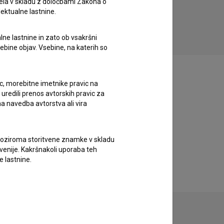
ela v skladu z določbami Zakona o
eksperimentalni, plesni
lektualne lastnine.
lne lastnine in zato ob vsakršni
sebine objav. Vsebine, na katerih so
ic, morebitne imetnike pravic na
uredili prenos avtorskih pravic za
a navedba avtorstva ali vira
vne oziroma storitvene znamke v skladu
lovenije. Kakršnakoli uporaba teh
e lastnine.