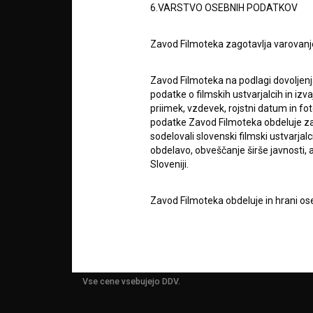
6.VARSTVO OSEBNIH PODATKOV
info@filmoteka.si
O PRO
Tehnična pomoč: podpora@bsf.si
Zavod Filmoteka zagotavlja varovanj
Mednarodna številka ISSN 2670-787X
STATIS
Zavod Filmoteka na podlagi dovoljenj
Projekt sofinancira:
podatke o filmskih ustvarjalcih in izvaj
priimek, vzdevek, rojstni datum in fot
KONTA
podatke Zavod Filmoteka obdeluje za n
sodelovali slovenski filmski ustvarjal
obdelavo, obveščanje širše javnosti, a
Sloveniji.
POGOS
VPRAŠ
Zavod Filmoteka obdeluje in hrani ose
https://bsf.si
in pri tem poda svojo iz
njegove osebne podatke ter da mu na 
TEST
FUNKC
uporabnikih uporabljal izključno za 
obveščanje o izvedenih spremembah v 
narave, z novostmi na spletnem mestu
Vse cene vsebujejo DDV.
čemer bodo statistični podatki oz. pod