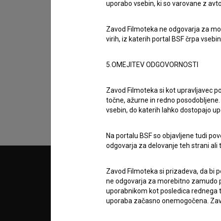
uporabo vsebin, ki so varovane z avto
Zavod Filmoteka ne odgovarja za moreb
virih, iz katerih portal BSF črpa vsebin
Sprejemam
splošne pogoje
in dajem
sog
5.OMEJITEV ODGOVORNOSTI
podatkov.
Zavod Filmoteka si kot upravljavec po
točne, ažurne in redno posodobljene. 
vsebin, do katerih lahko dostopajo up
Na portalu BSF so objavljene tudi pov
odgovarja za delovanje teh strani ali 
© 2018-2026, Filmoteka,
PARTN
Zavod Filmoteka si prizadeva, da bi p
zavod za širjenje filmske kulture
ne odgovarja za morebitno zamudo pri
v7.151.0
uporabnikom kot posledica rednega te
uporaba začasno onemogočena. Zavod
POGOJ