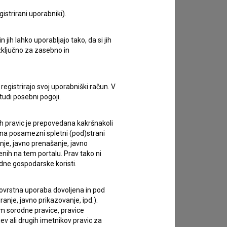
istrirani uporabniki).
zivov.
jih lahko uporabljajo tako, da si jih
izključno za zasebno in
registrirajo svoj uporabniški račun. V
tudi posebni pogoji.
ih pravic je prepovedana kakršnakoli
 na posamezni spletni (pod)strani
anje, javno prenašanje, javno
enih na tem portalu. Prav tako ni
dne gospodarske koristi.
 tovrstna uporaba dovoljena in pod
anje, javno prikazovanje, ipd.).
im sorodne pravice, pravice
ev ali drugih imetnikov pravic za