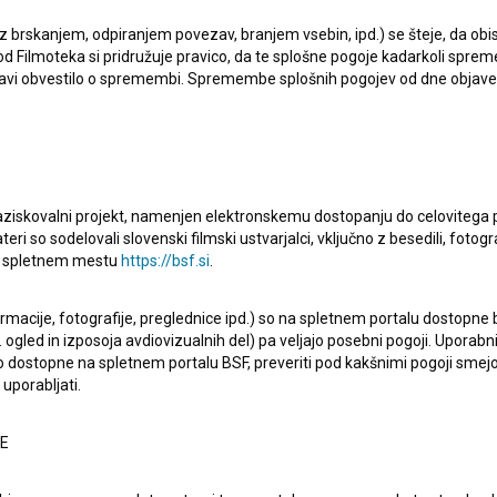
 kjer je nastopil, je
Od pogreba do karnevala (2025)
.
 z brskanjem, odpiranjem povezav, branjem vsebin, ipd.) se šteje, da obis
d Filmoteka si pridružuje pravico, da te splošne pogoje kadarkoli sprem
bjavi obvestilo o spremembi. Spremembe splošnih pogojev od dne objav
raziskovalni projekt, namenjen elektronskemu dostopanju do celovitega 
Oglejte si
teri so sodelovali slovenski filmski ustvarjalci, vključno z besedili, fotogr
na spletnem mestu
https://bsf.si
.
ormacije, fotografije, preglednice ipd.) so na spletnem portalu dostopne
 ogled in izposoja avdiovizualnih del) pa veljajo posebni pogoji. Uporabn
o dostopne na spletnem portalu BSF, preveriti pod kakšnimi pogoji smejo
uporabljati.
NE
Rodinný film (2015)