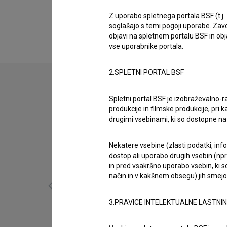
Biografija
Matjaž Knap je nastopajoči. Najnovejši projekt,
Z uporabo spletnega portala BSF (t.j.
soglašajo s temi pogoji uporabe. Zavo
objavi na spletnem portalu BSF in o
vse uporabnike portala.
2.SPLETNI PORTAL BSF
Spletni portal BSF je izobraževalno-
produkcije in filmske produkcije, pri ka
drugimi vsebinami, ki so dostopne 
Nekatere vsebine (zlasti podatki, inf
dostop ali uporabo drugih vsebin (npr.
in pred vsakršno uporabo vsebin, ki s
način in v kakšnem obsegu) jih smejo 
3.PRAVICE INTELEKTUALNE LASTNI
Besni prerok (2011)