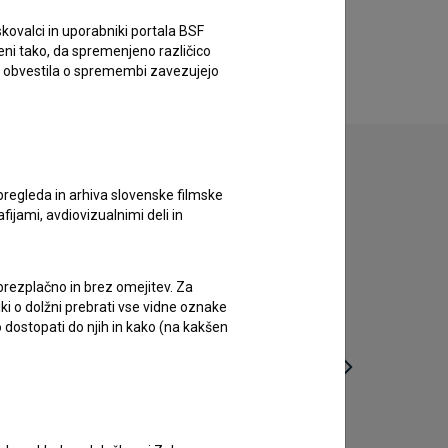
kovalci in uporabniki portala BSF
eni tako, da spremenjeno različico
e obvestila o spremembi zavezujejo
pregleda in arhiva slovenske filmske
afijami, avdiovizualnimi deli in
 brezplačno in brez omejitev. Za
iki o dolžni prebrati vse vidne oznake
 dostopati do njih in kako (na kakšen
Circulat (2016)
Sine