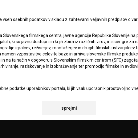
Sprejemam
splošne pogoje
in dajem
soglasje
za
zbiranje, hrambo in obdelavo osebnih podatkov.
JEKTU
e vseh osebnih podatkov v skladu z zahtevami veljavnih predpisov o va
TIKA
a Slovenskega filmskega centra, javne agencije Republike Slovenije na 
alcih, ki so javno dostopni in ki jih zbira iz različnih virov, in sicer gre 
ografije igralcev, režiserjev, montažerjev in drugih filmskih ustvarjalcev 
KT
amen vzpostavitve celovite baze in arhiva slovenske filmske produkcije 
ci in na ta način v dogovoru s Slovenskim filmskim centrom (SFC) zagotavl
rhiviranje, raziskovanje in izobraževanje ter promocijo filmske in avdiov
TA
ANJA
bne podatke uporabnikov portala, ki jih vsak uporabnik prostovoljno vnes
recno privolitev za obdelavo podatkov. S tem uporabnik Zavodu Filmoteka
navedeni e-naslov občasno ali redno pošilja obvestila in e-novice. Za
IONALNOSTI
osebno kontaktiranje uporabnikov na njihovo željo, za posredovanje odgo
sprejmi
povezavi z željami oz. vprašanji uporabnikov, za občasno pošiljanje e
 BSF ter za statistične, marketinške in druge analize in raziskave v zve
atki analitike spletnih strani vselej anonimizirani.