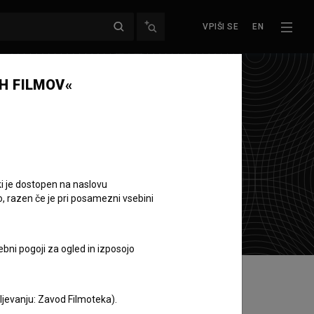
VPIŠI SE
EN
H FILMOV«
ki je dostopen na naslovu
o, razen če je pri posamezni vsebini
ebni pogoji za ogled in izposojo
aljevanju: Zavod Filmoteka).