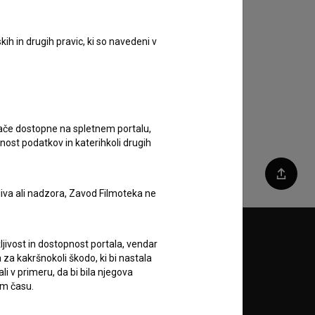
ih in drugih pravic, ki so navedeni v
ugače dostopne na spletnem portalu,
nost podatkov in katerihkoli drugih
Deli
liva ali nadzora, Zavod Filmoteka ne
Sledite nam na:
ljivost in dostopnost portala, vendar
za kakršnokoli škodo, ki bi nastala
 v primeru, da bi bila njegova
A
em času.