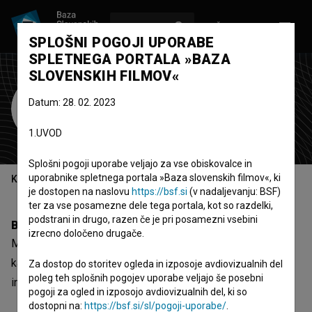
VPIŠI SE
EN
SPLOŠNI POGOJI UPORABE
SPLETNEGA PORTALA »BAZA
SLOVENSKIH FILMOV«
Marica Kicušić
Datum: 28. 02. 2023
animatorka
1.UVOD
Splošni pogoji uporabe veljajo za vse obiskovalce in
uporabnike spletnega portala »Baza slovenskih filmov«, ki
Kazalo
je dostopen na naslovu
https://bsf.si
(v nadaljevanju: BSF)
ter za vse posamezne dele tega portala, kot so razdelki,
podstrani in drugo, razen če je pri posamezni vsebini
Biografija
izrecno določeno drugače.
Marica Kicušić je animatorka. Najodmevnejša projekta, pri
katerih je sodelovala, sta
Twisted Tales: Cinda Real (2022)
Za dostop do storitev ogleda in izposoje avdiovizualnih del
poleg teh splošnih pogojev uporabe veljajo še posebni
in
Mišja hiša (2022)
.
pogoji za ogled in izposojo avdiovizualnih del, ki so
dostopni na:
https://bsf.si/sl/pogoji-uporabe/
.