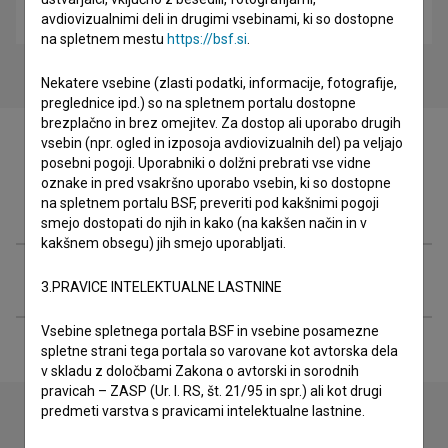
otroški
avdiovizualnimi deli in drugimi vsebinami, ki so dostopne
na spletnem mestu
https://bsf.si
.
Nekatere vsebine (zlasti podatki, informacije, fotografije,
preglednice ipd.) so na spletnem portalu dostopne
brezplačno in brez omejitev. Za dostop ali uporabo drugih
vsebin (npr. ogled in izposoja avdiovizualnih del) pa veljajo
posebni pogoji. Uporabniki o dolžni prebrati vse vidne
oznake in pred vsakršno uporabo vsebin, ki so dostopne
Filmografija (3)
na spletnem portalu BSF, preveriti pod kakšnimi pogoji
smejo dostopati do njih in kako (na kakšen način in v
kakšnem obsegu) jih smejo uporabljati.
Razširjeni podatki
3.PRAVICE INTELEKTUALNE LASTNINE
Vsebine spletnega portala BSF in vsebine posamezne
spletne strani tega portala so varovane kot avtorska dela
v skladu z določbami Zakona o avtorski in sorodnih
pravicah – ZASP (Ur. l. RS, št. 21/95 in spr.) ali kot drugi
predmeti varstva s pravicami intelektualne lastnine.