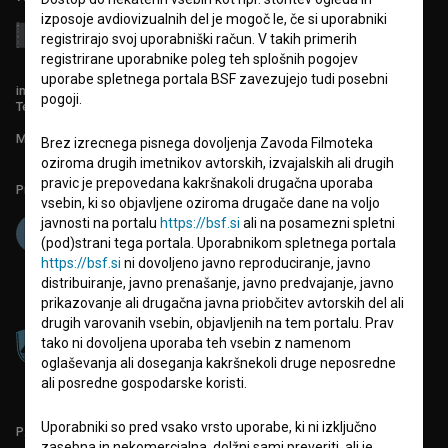
izposoje avdiovizualnih del je mogoč le, če si uporabniki
registrirajo svoj uporabniški račun. V takih primerih
registrirane uporabnike poleg teh splošnih pogojev
uporabe spletnega portala BSF zavezujejo tudi posebni
info@filmoteka.si
pogoji.
Tehnična pomoč: podpora@bsf.si
Mednarodna številka ISSN 2670-787X
Brez izrecnega pisnega dovoljenja Zavoda Filmoteka
oziroma drugih imetnikov avtorskih, izvajalskih ali drugih
pravic je prepovedana kakršnakoli drugačna uporaba
Projekt sofinancira:
vsebin, ki so objavljene oziroma drugače dane na voljo
javnosti na portalu
https://bsf.si
ali na posamezni spletni
(pod)strani tega portala. Uporabnikom spletnega portala
https://bsf.si
ni dovoljeno javno reproduciranje, javno
distribuiranje, javno prenašanje, javno predvajanje, javno
prikazovanje ali drugačna javna priobčitev avtorskih del ali
drugih varovanih vsebin, objavljenih na tem portalu. Prav
tako ni dovoljena uporaba teh vsebin z namenom
oglaševanja ali doseganja kakršnekoli druge neposredne
ali posredne gospodarske koristi.
Uporabniki so pred vsako vrsto uporabe, ki ni izključno
PARTNERJI
zasebna in nekomercialna, dolžni sami preveriti, ali je