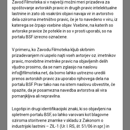
Stik z uredništvom
Zavod Filmoteka si v največji možni meri prizadeva za
spoštovanje avtorskih pravic in drugih pravic intelektualne
Spoštovani, s pomočjo spodnjega obrazca lahko stopite v
lastnine in zato ob vsakršni objavi navaja vir in avtorstvo
stik z uredništvom Baze slovenskih filmov. Veseli bomo vaših
dela oziroma imetništvo pravic, če je to navedeno v viru, iz
odzivov.
katerega se črpajo vsebine objav. Vsebine, na katerih so
avtorske pravice že potekle in so v prosti uporabi, so na
portalu BSF izrecno označene.
imam vprašanje
prijavljam napako
V primeru, ko Zavodu Filmoteka kljub skrbnim
želim dodati podatke
prizadevanjem ni uspelo najti vseh avtorjev oz. imetnikov
pravic, morebitne imetnike pravic na objavljenih delih
drugo
vljudno prosimo, da se nam zglasijo na naslovu
info@filmoteka.net, da bomo lahko ustrezno uredili
prenos avtorskih pravic za uporabo njihovega dela na
portalu BSF. Prav tako nas na istem naslovu obvestite, če
opazite, da je posamezna navedba avtorstva ali vira
pomanjkljiva ali nepravilna.
Logotipi in drugi identifikacijski znaki, ki so objavljeni na
spletnem portalu BSF, so lahko varovani kot blagovne
oziroma storitvene znamke v skladu z Zakonom o
industrijski lastnini – ZIL-1 (Ur. l. RS, št. 51/06 in spr.) in