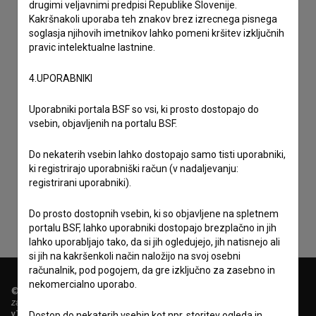
drugimi veljavnimi predpisi Republike Slovenije.
Kakršnakoli uporaba teh znakov brez izrecnega pisnega
soglasja njihovih imetnikov lahko pomeni kršitev izključnih
pravic intelektualne lastnine.
4.UPORABNIKI
Uporabniki portala BSF so vsi, ki prosto dostopajo do
vsebin, objavljenih na portalu BSF.
Sprejemam
splošne pogoje
in dajem
soglasje
za
Do nekaterih vsebin lahko dostopajo samo tisti uporabniki,
ki registrirajo uporabniški račun (v nadaljevanju:
zbiranje, hrambo in obdelavo osebnih podatkov.
registrirani uporabniki).
Do prosto dostopnih vsebin, ki so objavljene na spletnem
portalu BSF, lahko uporabniki dostopajo brezplačno in jih
lahko uporabljajo tako, da si jih ogledujejo, jih natisnejo ali
si jih na kakršenkoli način naložijo na svoj osebni
računalnik, pod pogojem, da gre izključno za zasebno in
nekomercialno uporabo.
© 2018-2026, Filmoteka,
zavod za širjenje filmske kulture
v7.151.0
Dostop do nekaterih vsebin kot npr. storitev ogleda in