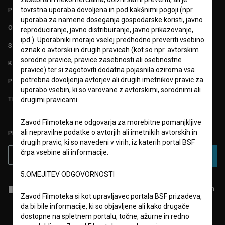
tovrstna uporaba dovoljena in pod kakšnimi pogoji (npr.
POGOJI UPORABE
uporaba za namene doseganja gospodarske koristi, javno
O PROJEKTU
reproduciranje, javno distribuiranje, javno prikazovanje,
ipd.). Uporabniki morajo vselej predhodno preveriti vsebino
STATISTIKA
oznak o avtorski in drugih pravicah (kot so npr. avtorskim
sorodne pravice, pravice zasebnosti ali osebnostne
KONTAKT
pravice) ter si zagotoviti dodatna pojasnila oziroma vsa
potrebna dovoljenja avtorjev ali drugih imetnikov pravic za
POGOSTA VPRAŠANJA
uporabo vsebin, ki so varovane z avtorskimi, sorodnimi ali
TEST FUNKCIONALNOSTI
drugimi pravicami.
Zavod Filmoteka ne odgovarja za morebitne pomanjkljive
ali nepravilne podatke o avtorjih ali imetnikih avtorskih in
PRIJAVITE SE NA BSF NOVIČNIK:
drugih pravic, ki so navedeni v virih, iz katerih portal BSF
črpa vsebine ali informacije.
PRIJAVA
5.OMEJITEV ODGOVORNOSTI
Sprejemam
splošne pogoje
in dajem
soglasje
za zbiranje, hrambo in
Zavod Filmoteka si kot upravljavec portala BSF prizadeva,
obdelavo osebnih podatkov.
da bi bile informacije, ki so objavljene ali kako drugače
dostopne na spletnem portalu, točne, ažurne in redno