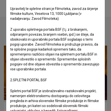
Upravitelj te spletne strani je Filmoteka, zavod za širjenje
filmske kulture, Veselova 13, 1000 Ljubljana (v
nadaljevanju: Zavod Filmoteka).
Z uporabo spletnega portala BSF (t.j. z brskanjem,
odpiranjem povezav, branjem vsebin, ipd.) se šteje, da
Oglejte si
obiskovalci in uporabniki portala BSF soglašajo s temi
pogoji uporabe. Zavod Filmoteka si pridružuje pravico, da
te splošne pogoje kadarkoli spremeni tako, da
spremenjeno različico objavi na spletnem portalu BSF in
objavi obvestilo o spremembi. Spremembe splošnih
pogojev od dne objave obvestila o spremembi zavezujejo
vse uporabnike portala.
2.SPLETNI PORTAL BSF
Spletni portal BSF je izobraževalno-raziskovalni projekt,
namenjen elektronskemu dostopanju do celovitega
pregleda in arhiva slovenske filmske produkcije in filmske
produkcije, pri kateri so sodelovali slovenski filmski
Mišja hiša (2022)
ustvarjalci, vključno z besedili, fotografijami,