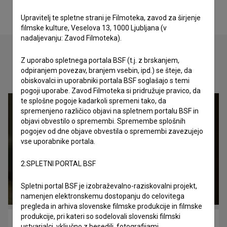
Upravitelj te spletne strani je Filmoteka, zavod za širjenje
filmske kulture, Veselova 13, 1000 Ljubljana (v
nadaljevanju: Zavod Filmoteka).
Z uporabo spletnega portala BSF (t.j. z brskanjem,
odpiranjem povezav, branjem vsebin, ipd.) se šteje, da
Oglejte si
obiskovalci in uporabniki portala BSF soglašajo s temi
pogoji uporabe. Zavod Filmoteka si pridružuje pravico, da
te splošne pogoje kadarkoli spremeni tako, da
spremenjeno različico objavi na spletnem portalu BSF in
objavi obvestilo o spremembi. Spremembe splošnih
pogojev od dne objave obvestila o spremembi zavezujejo
vse uporabnike portala.
2.SPLETNI PORTAL BSF
Spletni portal BSF je izobraževalno-raziskovalni projekt,
namenjen elektronskemu dostopanju do celovitega
pregleda in arhiva slovenske filmske produkcije in filmske
produkcije, pri kateri so sodelovali slovenski filmski
Pod gladino (2016)
ustvarjalci, vključno z besedili, fotografijami,