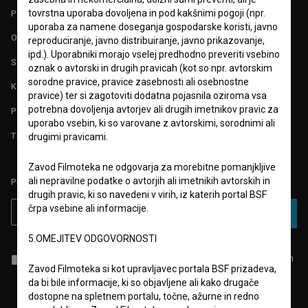
tovrstna uporaba dovoljena in pod kakšnimi pogoji (npr.
POGOJI UPORABE
uporaba za namene doseganja gospodarske koristi, javno
O PROJEKTU
reproduciranje, javno distribuiranje, javno prikazovanje,
ipd.). Uporabniki morajo vselej predhodno preveriti vsebino
STATISTIKA
oznak o avtorski in drugih pravicah (kot so npr. avtorskim
sorodne pravice, pravice zasebnosti ali osebnostne
KONTAKT
pravice) ter si zagotoviti dodatna pojasnila oziroma vsa
potrebna dovoljenja avtorjev ali drugih imetnikov pravic za
POGOSTA VPRAŠANJA
uporabo vsebin, ki so varovane z avtorskimi, sorodnimi ali
TEST FUNKCIONALNOSTI
drugimi pravicami.
Zavod Filmoteka ne odgovarja za morebitne pomanjkljive
ali nepravilne podatke o avtorjih ali imetnikih avtorskih in
PRIJAVITE SE NA BSF NOVIČNIK:
drugih pravic, ki so navedeni v virih, iz katerih portal BSF
črpa vsebine ali informacije.
PRIJAVA
5.OMEJITEV ODGOVORNOSTI
Sprejemam
splošne pogoje
in dajem
soglasje
za zbiranje, hrambo in
Zavod Filmoteka si kot upravljavec portala BSF prizadeva,
obdelavo osebnih podatkov.
da bi bile informacije, ki so objavljene ali kako drugače
dostopne na spletnem portalu, točne, ažurne in redno