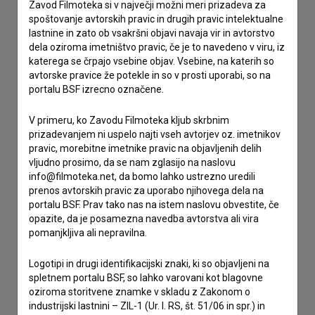
Stik z uredništvom
Zavod Filmoteka si v največji možni meri prizadeva za
spoštovanje avtorskih pravic in drugih pravic intelektualne
Spoštovani, s pomočjo spodnjega obrazca lahko stopite v
lastnine in zato ob vsakršni objavi navaja vir in avtorstvo
stik z uredništvom Baze slovenskih filmov. Veseli bomo vaših
dela oziroma imetništvo pravic, če je to navedeno v viru, iz
odzivov.
katerega se črpajo vsebine objav. Vsebine, na katerih so
avtorske pravice že potekle in so v prosti uporabi, so na
portalu BSF izrecno označene.
imam vprašanje
prijavljam napako
V primeru, ko Zavodu Filmoteka kljub skrbnim
želim dodati podatke
prizadevanjem ni uspelo najti vseh avtorjev oz. imetnikov
pravic, morebitne imetnike pravic na objavljenih delih
drugo
vljudno prosimo, da se nam zglasijo na naslovu
info@filmoteka.net, da bomo lahko ustrezno uredili
prenos avtorskih pravic za uporabo njihovega dela na
portalu BSF. Prav tako nas na istem naslovu obvestite, če
opazite, da je posamezna navedba avtorstva ali vira
pomanjkljiva ali nepravilna.
Logotipi in drugi identifikacijski znaki, ki so objavljeni na
spletnem portalu BSF, so lahko varovani kot blagovne
oziroma storitvene znamke v skladu z Zakonom o
industrijski lastnini – ZIL-1 (Ur. l. RS, št. 51/06 in spr.) in