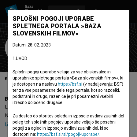
VPIŠI SE
EN
SPLOŠNI POGOJI UPORABE
SPLETNEGA PORTALA »BAZA
SLOVENSKIH FILMOV«
Luka Tomažič
Datum: 28. 02. 2023
asistent kamere
osvetljevalec
1.UVOD
Splošni pogoji uporabe veljajo za vse obiskovalce in
uporabnike spletnega portala »Baza slovenskih filmov«, ki
Kazalo
je dostopen na naslovu
https://bsf.si
(v nadaljevanju: BSF)
ter za vse posamezne dele tega portala, kot so razdelki,
podstrani in drugo, razen če je pri posamezni vsebini
Biografija
izrecno določeno drugače.
Luka Tomažič je asistent kamere in osvetljevalec.
Najodmevnejši projekt, pri katerem je sodeloval, je
Skupaj
Za dostop do storitev ogleda in izposoje avdiovizualnih del
poleg teh splošnih pogojev uporabe veljajo še posebni
(2018)
.
pogoji za ogled in izposojo avdiovizualnih del, ki so
dostopni na:
https://bsf.si/sl/pogoji-uporabe/
.