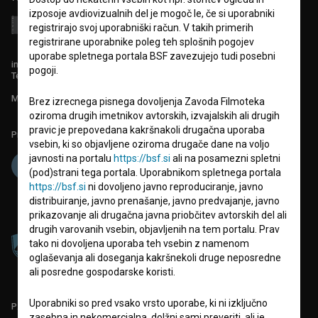
izposoje avdiovizualnih del je mogoč le, če si uporabniki
registrirajo svoj uporabniški račun. V takih primerih
registrirane uporabnike poleg teh splošnih pogojev
uporabe spletnega portala BSF zavezujejo tudi posebni
info@filmoteka.si
pogoji.
Tehnična pomoč: podpora@bsf.si
Mednarodna številka ISSN 2670-787X
Brez izrecnega pisnega dovoljenja Zavoda Filmoteka
oziroma drugih imetnikov avtorskih, izvajalskih ali drugih
pravic je prepovedana kakršnakoli drugačna uporaba
Projekt sofinancira:
vsebin, ki so objavljene oziroma drugače dane na voljo
javnosti na portalu
https://bsf.si
ali na posamezni spletni
(pod)strani tega portala. Uporabnikom spletnega portala
https://bsf.si
ni dovoljeno javno reproduciranje, javno
distribuiranje, javno prenašanje, javno predvajanje, javno
prikazovanje ali drugačna javna priobčitev avtorskih del ali
drugih varovanih vsebin, objavljenih na tem portalu. Prav
tako ni dovoljena uporaba teh vsebin z namenom
oglaševanja ali doseganja kakršnekoli druge neposredne
ali posredne gospodarske koristi.
Uporabniki so pred vsako vrsto uporabe, ki ni izključno
PARTNERJI
zasebna in nekomercialna, dolžni sami preveriti, ali je