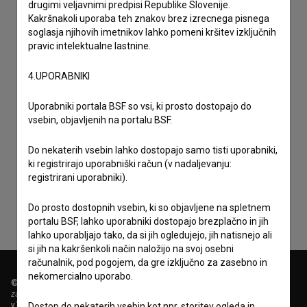
drugimi veljavnimi predpisi Republike Slovenije.
Kakršnakoli uporaba teh znakov brez izrecnega pisnega
soglasja njihovih imetnikov lahko pomeni kršitev izključnih
pravic intelektualne lastnine.
4.UPORABNIKI
Uporabniki portala BSF so vsi, ki prosto dostopajo do
vsebin, objavljenih na portalu BSF.
Sprejemam
splošne pogoje
in dajem
soglasje
za
Do nekaterih vsebin lahko dostopajo samo tisti uporabniki,
ki registrirajo uporabniški račun (v nadaljevanju:
zbiranje, hrambo in obdelavo osebnih podatkov.
registrirani uporabniki).
Do prosto dostopnih vsebin, ki so objavljene na spletnem
portalu BSF, lahko uporabniki dostopajo brezplačno in jih
lahko uporabljajo tako, da si jih ogledujejo, jih natisnejo ali
si jih na kakršenkoli način naložijo na svoj osebni
računalnik, pod pogojem, da gre izključno za zasebno in
nekomercialno uporabo.
© 2018-2026, Filmoteka,
zavod za širjenje filmske kulture
v7.151.0
Dostop do nekaterih vsebin kot npr. storitev ogleda in