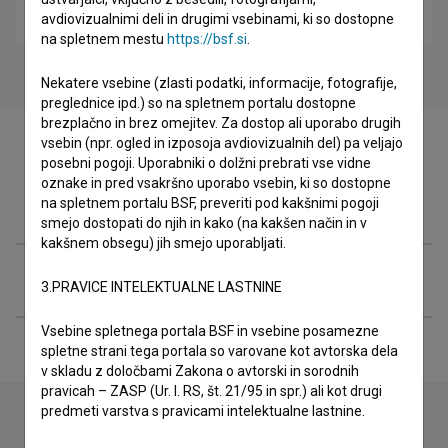
kriminalni
avdiovizualnimi deli in drugimi vsebinami, ki so dostopne
na spletnem mestu
https://bsf.si
.
Nekatere vsebine (zlasti podatki, informacije, fotografije,
preglednice ipd.) so na spletnem portalu dostopne
brezplačno in brez omejitev. Za dostop ali uporabo drugih
vsebin (npr. ogled in izposoja avdiovizualnih del) pa veljajo
posebni pogoji. Uporabniki o dolžni prebrati vse vidne
oznake in pred vsakršno uporabo vsebin, ki so dostopne
Filmografija (14)
na spletnem portalu BSF, preveriti pod kakšnimi pogoji
smejo dostopati do njih in kako (na kakšen način in v
kakšnem obsegu) jih smejo uporabljati.
Razširjeni podatki
3.PRAVICE INTELEKTUALNE LASTNINE
Vsebine spletnega portala BSF in vsebine posamezne
spletne strani tega portala so varovane kot avtorska dela
v skladu z določbami Zakona o avtorski in sorodnih
pravicah – ZASP (Ur. l. RS, št. 21/95 in spr.) ali kot drugi
predmeti varstva s pravicami intelektualne lastnine.