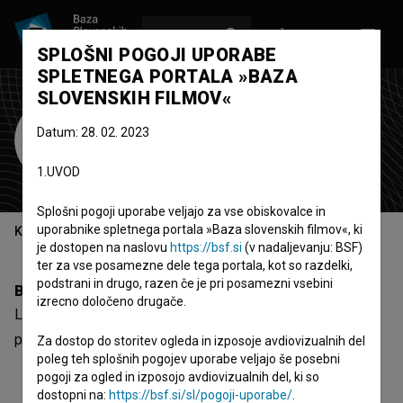
VPIŠI SE
EN
SPLOŠNI POGOJI UPORABE
SPLETNEGA PORTALA »BAZA
SLOVENSKIH FILMOV«
Lojze Poreber
Datum: 28. 02. 2023
asistent scenografije
1.UVOD
Splošni pogoji uporabe veljajo za vse obiskovalce in
uporabnike spletnega portala »Baza slovenskih filmov«, ki
Kazalo
je dostopen na naslovu
https://bsf.si
(v nadaljevanju: BSF)
ter za vse posamezne dele tega portala, kot so razdelki,
podstrani in drugo, razen če je pri posamezni vsebini
Biografija
izrecno določeno drugače.
Lojze Poreber je asistent scenografije. Najnovejši projekt,
pri katerem je sodeloval, je
Rahel stik (1982)
.
Za dostop do storitev ogleda in izposoje avdiovizualnih del
poleg teh splošnih pogojev uporabe veljajo še posebni
pogoji za ogled in izposojo avdiovizualnih del, ki so
dostopni na:
https://bsf.si/sl/pogoji-uporabe/
.