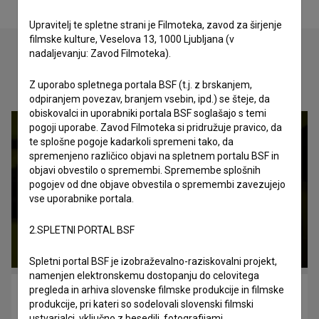
Upravitelj te spletne strani je Filmoteka, zavod za širjenje
filmske kulture, Veselova 13, 1000 Ljubljana (v
nadaljevanju: Zavod Filmoteka).
Oglejte si
Z uporabo spletnega portala BSF (t.j. z brskanjem,
odpiranjem povezav, branjem vsebin, ipd.) se šteje, da
obiskovalci in uporabniki portala BSF soglašajo s temi
pogoji uporabe. Zavod Filmoteka si pridružuje pravico, da
te splošne pogoje kadarkoli spremeni tako, da
spremenjeno različico objavi na spletnem portalu BSF in
objavi obvestilo o spremembi. Spremembe splošnih
pogojev od dne objave obvestila o spremembi zavezujejo
vse uporabnike portala.
2.SPLETNI PORTAL BSF
Spletni portal BSF je izobraževalno-raziskovalni projekt,
namenjen elektronskemu dostopanju do celovitega
pregleda in arhiva slovenske filmske produkcije in filmske
Piran – Pirano (2010)
produkcije, pri kateri so sodelovali slovenski filmski
drama
ustvarjalci, vključno z besedili, fotografijami,