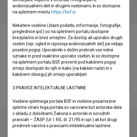
avdiovizualnimi deli in drugimi vsebinami, ki so dostopne
na spletnem mestu
https://bsf.si
.
Nekatere vsebine (zlasti podatki, informacije, fotografije,
preglednice ipd.) so na spletnem portalu dostopne
brezplačno in brez omejitev. Za dostop ali uporabo drugih
vsebin (npr. ogled in izposoja avdiovizualnih del) pa veljajo
posebni pogoji. Uporabniki o dolžni prebrati vse vidne
Filmografija (1)
oznake in pred vsakršno uporabo vsebin, ki so dostopne
na spletnem portalu BSF, preveriti pod kakšnimi pogoji
smejo dostopati do njih in kako (na kakšen način in v
kakšnem obsegu) jih smejo uporabljati.
Razširjeni podatki
3.PRAVICE INTELEKTUALNE LASTNINE
Vsebine spletnega portala BSF in vsebine posamezne
spletne strani tega portala so varovane kot avtorska dela
v skladu z določbami Zakona o avtorski in sorodnih
pravicah – ZASP (Ur. l. RS, št. 21/95 in spr.) ali kot drugi
predmeti varstva s pravicami intelektualne lastnine.
Stik z uredništvom