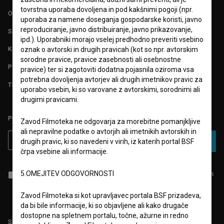
tovrstna uporaba dovoljena in pod kakšnimi pogoji (npr.
O PROJEKTU
uporaba za namene doseganja gospodarske koristi, javno
reproduciranje, javno distribuiranje, javno prikazovanje,
STATISTIKA
ipd.). Uporabniki morajo vselej predhodno preveriti vsebino
KONTAKT
oznak o avtorski in drugih pravicah (kot so npr. avtorskim
sorodne pravice, pravice zasebnosti ali osebnostne
POGOSTA VPRAŠANJA
pravice) ter si zagotoviti dodatna pojasnila oziroma vsa
potrebna dovoljenja avtorjev ali drugih imetnikov pravic za
TEST FUNKCIONALNOSTI
uporabo vsebin, ki so varovane z avtorskimi, sorodnimi ali
drugimi pravicami.
PRIJAVITE SE NA BSF NOVIČNIK:
Zavod Filmoteka ne odgovarja za morebitne pomanjkljive
ali nepravilne podatke o avtorjih ali imetnikih avtorskih in
PRIJAVA
drugih pravic, ki so navedeni v virih, iz katerih portal BSF
črpa vsebine ali informacije.
5.OMEJITEV ODGOVORNOSTI
Sprejemam
splošne pogoje
in dajem
soglasje
za zbiranje, hrambo in
obdelavo osebnih podatkov.
Zavod Filmoteka si kot upravljavec portala BSF prizadeva,
da bi bile informacije, ki so objavljene ali kako drugače
dostopne na spletnem portalu, točne, ažurne in redno
Sledite nam na: