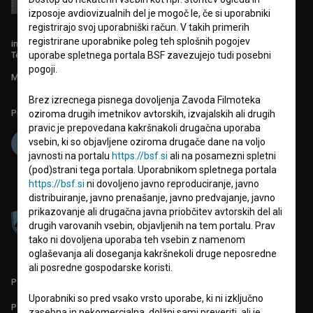
izposoje avdiovizualnih del je mogoč le, če si uporabniki
registrirajo svoj uporabniški račun. V takih primerih
registrirane uporabnike poleg teh splošnih pogojev
info@filmoteka.si
Tehnična pomoč: podpora@bsf.si
uporabe spletnega portala BSF zavezujejo tudi posebni
pogoji.
Mednarodna številka ISSN 2670-787X
Brez izrecnega pisnega dovoljenja Zavoda Filmoteka
Projekt sofinancira:
oziroma drugih imetnikov avtorskih, izvajalskih ali drugih
pravic je prepovedana kakršnakoli drugačna uporaba
vsebin, ki so objavljene oziroma drugače dane na voljo
javnosti na portalu
https://bsf.si
ali na posamezni spletni
(pod)strani tega portala. Uporabnikom spletnega portala
https://bsf.si
ni dovoljeno javno reproduciranje, javno
distribuiranje, javno prenašanje, javno predvajanje, javno
prikazovanje ali drugačna javna priobčitev avtorskih del ali
drugih varovanih vsebin, objavljenih na tem portalu. Prav
tako ni dovoljena uporaba teh vsebin z namenom
oglaševanja ali doseganja kakršnekoli druge neposredne
ali posredne gospodarske koristi.
PARTNERJI
Uporabniki so pred vsako vrsto uporabe, ki ni izključno
POGOJI UPORABE
zasebna in nekomercialna, dolžni sami preveriti, ali je