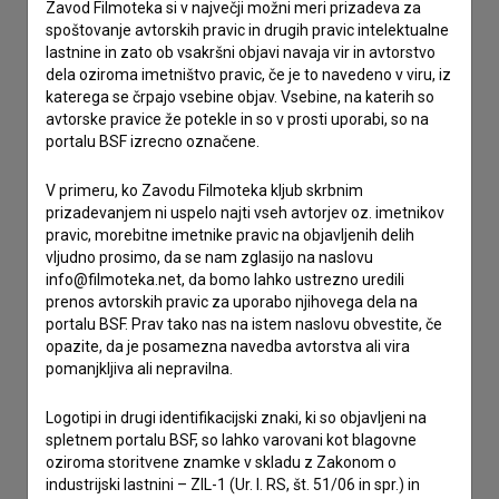
Zavod Filmoteka si v največji možni meri prizadeva za
Spoštovani, s pomočjo spodnjega obrazca lahko stopite v
spoštovanje avtorskih pravic in drugih pravic intelektualne
stik z uredništvom Baze slovenskih filmov. Veseli bomo vaših
lastnine in zato ob vsakršni objavi navaja vir in avtorstvo
odzivov.
dela oziroma imetništvo pravic, če je to navedeno v viru, iz
katerega se črpajo vsebine objav. Vsebine, na katerih so
imam vprašanje
avtorske pravice že potekle in so v prosti uporabi, so na
portalu BSF izrecno označene.
prijavljam napako
želim dodati podatke
V primeru, ko Zavodu Filmoteka kljub skrbnim
drugo
prizadevanjem ni uspelo najti vseh avtorjev oz. imetnikov
pravic, morebitne imetnike pravic na objavljenih delih
vljudno prosimo, da se nam zglasijo na naslovu
info@filmoteka.net, da bomo lahko ustrezno uredili
prenos avtorskih pravic za uporabo njihovega dela na
portalu BSF. Prav tako nas na istem naslovu obvestite, če
opazite, da je posamezna navedba avtorstva ali vira
pomanjkljiva ali nepravilna.
Logotipi in drugi identifikacijski znaki, ki so objavljeni na
spletnem portalu BSF, so lahko varovani kot blagovne
oziroma storitvene znamke v skladu z Zakonom o
industrijski lastnini – ZIL-1 (Ur. l. RS, št. 51/06 in spr.) in