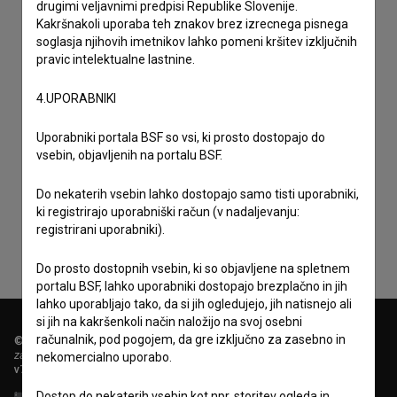
drugimi veljavnimi predpisi Republike Slovenije.
Kakršnakoli uporaba teh znakov brez izrecnega pisnega
soglasja njihovih imetnikov lahko pomeni kršitev izključnih
pravic intelektualne lastnine.
4.UPORABNIKI
Uporabniki portala BSF so vsi, ki prosto dostopajo do
vsebin, objavljenih na portalu BSF.
Sprejemam
splošne pogoje
in dajem
soglasje
za
zbiranje, hrambo in obdelavo osebnih podatkov.
Do nekaterih vsebin lahko dostopajo samo tisti uporabniki,
ki registrirajo uporabniški račun (v nadaljevanju:
registrirani uporabniki).
Do prosto dostopnih vsebin, ki so objavljene na spletnem
portalu BSF, lahko uporabniki dostopajo brezplačno in jih
lahko uporabljajo tako, da si jih ogledujejo, jih natisnejo ali
si jih na kakršenkoli način naložijo na svoj osebni
računalnik, pod pogojem, da gre izključno za zasebno in
© 2018-2026, Filmoteka,
zavod za širjenje filmske kulture
nekomercialno uporabo.
v7.149.2
Dostop do nekaterih vsebin kot npr. storitev ogleda in