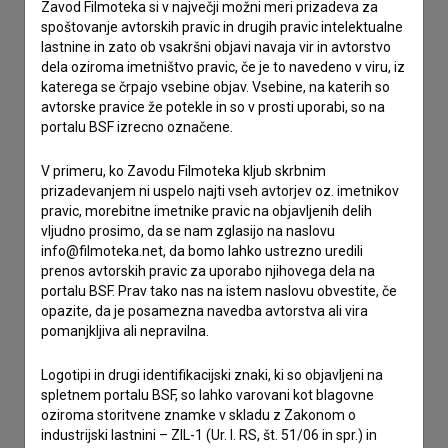
Stik z uredništvom
Zavod Filmoteka si v največji možni meri prizadeva za
spoštovanje avtorskih pravic in drugih pravic intelektualne
Spoštovani, s pomočjo spodnjega obrazca lahko stopite v
lastnine in zato ob vsakršni objavi navaja vir in avtorstvo
stik z uredništvom Baze slovenskih filmov. Veseli bomo vaših
dela oziroma imetništvo pravic, če je to navedeno v viru, iz
odzivov.
katerega se črpajo vsebine objav. Vsebine, na katerih so
avtorske pravice že potekle in so v prosti uporabi, so na
portalu BSF izrecno označene.
imam vprašanje
prijavljam napako
V primeru, ko Zavodu Filmoteka kljub skrbnim
želim dodati podatke
prizadevanjem ni uspelo najti vseh avtorjev oz. imetnikov
pravic, morebitne imetnike pravic na objavljenih delih
drugo
vljudno prosimo, da se nam zglasijo na naslovu
info@filmoteka.net, da bomo lahko ustrezno uredili
prenos avtorskih pravic za uporabo njihovega dela na
portalu BSF. Prav tako nas na istem naslovu obvestite, če
opazite, da je posamezna navedba avtorstva ali vira
pomanjkljiva ali nepravilna.
Logotipi in drugi identifikacijski znaki, ki so objavljeni na
spletnem portalu BSF, so lahko varovani kot blagovne
oziroma storitvene znamke v skladu z Zakonom o
industrijski lastnini – ZIL-1 (Ur. l. RS, št. 51/06 in spr.) in