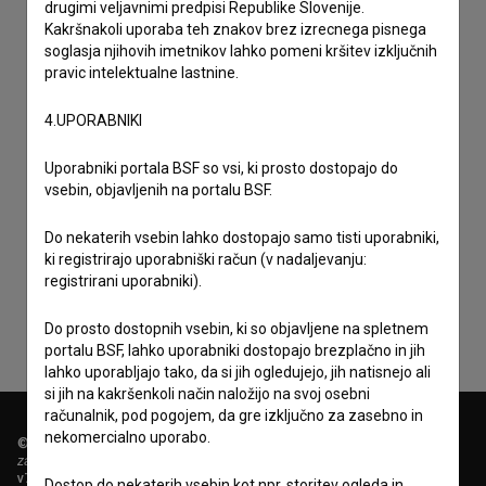
drugimi veljavnimi predpisi Republike Slovenije.
Kakršnakoli uporaba teh znakov brez izrecnega pisnega
soglasja njihovih imetnikov lahko pomeni kršitev izključnih
pravic intelektualne lastnine.
4.UPORABNIKI
Uporabniki portala BSF so vsi, ki prosto dostopajo do
vsebin, objavljenih na portalu BSF.
Sprejemam
splošne pogoje
in dajem
soglasje
za
Do nekaterih vsebin lahko dostopajo samo tisti uporabniki,
zbiranje, hrambo in obdelavo osebnih podatkov.
ki registrirajo uporabniški račun (v nadaljevanju:
registrirani uporabniki).
Do prosto dostopnih vsebin, ki so objavljene na spletnem
portalu BSF, lahko uporabniki dostopajo brezplačno in jih
lahko uporabljajo tako, da si jih ogledujejo, jih natisnejo ali
si jih na kakršenkoli način naložijo na svoj osebni
računalnik, pod pogojem, da gre izključno za zasebno in
nekomercialno uporabo.
© 2018-2026, Filmoteka,
zavod za širjenje filmske kulture
v7.151.0
Dostop do nekaterih vsebin kot npr. storitev ogleda in