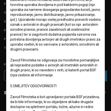
POGOJI UPORABE
tovrstna uporaba dovoljena in pod kakšnimi pogoji (npr.
uporaba za namene doseganja gospodarske koristi, javno
O PROJEKTU
reproduciranje, javno distribuiranje, javno prikazovanje,
ipd.). Uporabniki morajo vselej predhodno preveriti vsebino
STATISTIKA
oznak o avtorski in drugih pravicah (kot so npr. avtorskim
sorodne pravice, pravice zasebnosti ali osebnostne
KONTAKT
pravice) ter si zagotoviti dodatna pojasnila oziroma vsa
POGOSTA VPRAŠANJA
potrebna dovoljenja avtorjev ali drugih imetnikov pravic za
uporabo vsebin, ki so varovane z avtorskimi, sorodnimi ali
TEST FUNKCIONALNOSTI
drugimi pravicami.
Zavod Filmoteka ne odgovarja za morebitne pomanjkljive
PRIJAVITE SE NA BSF NOVIČNIK:
ali nepravilne podatke o avtorjih ali imetnikih avtorskih in
drugih pravic, ki so navedeni v virih, iz katerih portal BSF
črpa vsebine ali informacije.
PRIJAVA
5.OMEJITEV ODGOVORNOSTI
Sprejemam
splošne pogoje
in dajem
soglasje
za zbiranje, hrambo in
obdelavo osebnih podatkov.
Zavod Filmoteka si kot upravljavec portala BSF prizadeva,
da bi bile informacije, ki so objavljene ali kako drugače
dostopne na spletnem portalu, točne, ažurne in redno