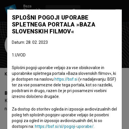
VPIŠI SE
EN
SPLOŠNI POGOJI UPORABE
SPLETNEGA PORTALA »BAZA
SLOVENSKIH FILMOV«
Klemen Kopitar
Datum: 28. 02. 2023
Zasedba
1.UVOD
Splošni pogoji uporabe veljajo za vse obiskovalce in
uporabnike spletnega portala »Baza slovenskih filmov«, ki
Kazalo
je dostopen na naslovu
https://bsf.si
(v nadaljevanju: BSF)
ter za vse posamezne dele tega portala, kot so razdelki,
podstrani in drugo, razen če je pri posamezni vsebini
Biografija
izrecno določeno drugače.
Klemen Kopitar je nastopajoči. Najnovejši projekt, kjer je
nastopil, je
46 minut (2005)
.
Za dostop do storitev ogleda in izposoje avdiovizualnih del
poleg teh splošnih pogojev uporabe veljajo še posebni
pogoji za ogled in izposojo avdiovizualnih del, ki so
dostopni na:
https://bsf.si/sl/pogoji-uporabe/
.