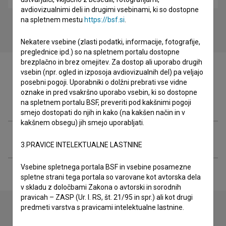
avdiovizualnimi deli in drugimi vsebinami, ki so dostopne
na spletnem mestu
https://bsf.si
.
Nekatere vsebine (zlasti podatki, informacije, fotografije,
preglednice ipd.) so na spletnem portalu dostopne
brezplačno in brez omejitev. Za dostop ali uporabo drugih
vsebin (npr. ogled in izposoja avdiovizualnih del) pa veljajo
posebni pogoji. Uporabniki o dolžni prebrati vse vidne
oznake in pred vsakršno uporabo vsebin, ki so dostopne
Filmografija (1)
na spletnem portalu BSF, preveriti pod kakšnimi pogoji
smejo dostopati do njih in kako (na kakšen način in v
kakšnem obsegu) jih smejo uporabljati.
Razširjeni podatki
3.PRAVICE INTELEKTUALNE LASTNINE
Vsebine spletnega portala BSF in vsebine posamezne
spletne strani tega portala so varovane kot avtorska dela
v skladu z določbami Zakona o avtorski in sorodnih
pravicah – ZASP (Ur. l. RS, št. 21/95 in spr.) ali kot drugi
predmeti varstva s pravicami intelektualne lastnine.