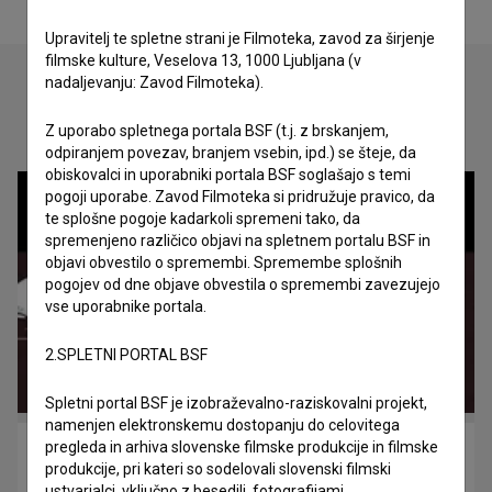
Upravitelj te spletne strani je Filmoteka, zavod za širjenje
filmske kulture, Veselova 13, 1000 Ljubljana (v
nadaljevanju: Zavod Filmoteka).
Oglejte si
Z uporabo spletnega portala BSF (t.j. z brskanjem,
odpiranjem povezav, branjem vsebin, ipd.) se šteje, da
obiskovalci in uporabniki portala BSF soglašajo s temi
pogoji uporabe. Zavod Filmoteka si pridružuje pravico, da
te splošne pogoje kadarkoli spremeni tako, da
spremenjeno različico objavi na spletnem portalu BSF in
objavi obvestilo o spremembi. Spremembe splošnih
pogojev od dne objave obvestila o spremembi zavezujejo
vse uporabnike portala.
2.SPLETNI PORTAL BSF
Spletni portal BSF je izobraževalno-raziskovalni projekt,
namenjen elektronskemu dostopanju do celovitega
pregleda in arhiva slovenske filmske produkcije in filmske
Cold Meat (2018)
produkcije, pri kateri so sodelovali slovenski filmski
drama, kriminalni
ustvarjalci, vključno z besedili, fotografijami,