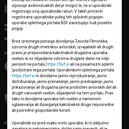
izposoje avdiovizualnih del je mogoč le, če si uporabniki
registrirajo svoj uporabniški račun. V takih primerih
registrirane uporabnike poleg teh splošnih pogojev
uporabe spletnega portala BSF zavezujejo tudi posebni
info@filmoteka.si
pogoji.
Tehnična pomoč: podpora@bsf.si
Mednarodna številka ISSN 2670-787X
Brez izrecnega pisnega dovoljenja Zavoda Filmoteka
oziroma drugih imetnikov avtorskih, izvajalskih ali drugih
pravic je prepovedana kakršnakoli drugačna uporaba
Projekt sofinancira:
vsebin, ki so objavljene oziroma drugače dane na voljo
javnosti na portalu
https://bsf.si
ali na posamezni spletni
(pod)strani tega portala. Uporabnikom spletnega portala
https://bsf.si
ni dovoljeno javno reproduciranje, javno
distribuiranje, javno prenašanje, javno predvajanje, javno
prikazovanje ali drugačna javna priobčitev avtorskih del ali
drugih varovanih vsebin, objavljenih na tem portalu. Prav
tako ni dovoljena uporaba teh vsebin z namenom
oglaševanja ali doseganja kakršnekoli druge neposredne
ali posredne gospodarske koristi.
Uporabniki so pred vsako vrsto uporabe, ki ni izključno
PARTNERJI
zasebna in nekomercialna, dolžni sami preveriti, ali je