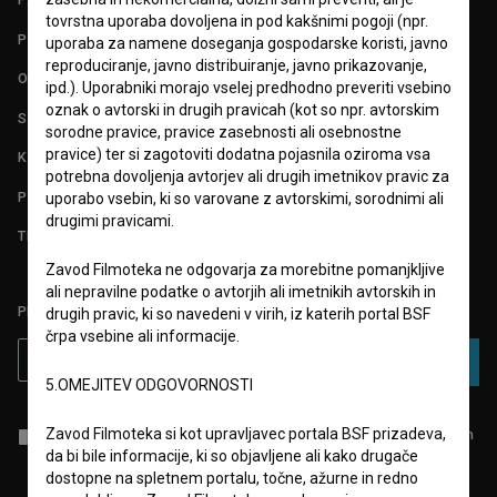
tovrstna uporaba dovoljena in pod kakšnimi pogoji (npr.
POGOJI UPORABE
uporaba za namene doseganja gospodarske koristi, javno
reproduciranje, javno distribuiranje, javno prikazovanje,
O PROJEKTU
ipd.). Uporabniki morajo vselej predhodno preveriti vsebino
oznak o avtorski in drugih pravicah (kot so npr. avtorskim
STATISTIKA
sorodne pravice, pravice zasebnosti ali osebnostne
pravice) ter si zagotoviti dodatna pojasnila oziroma vsa
KONTAKT
potrebna dovoljenja avtorjev ali drugih imetnikov pravic za
POGOSTA VPRAŠANJA
uporabo vsebin, ki so varovane z avtorskimi, sorodnimi ali
drugimi pravicami.
TEST FUNKCIONALNOSTI
Zavod Filmoteka ne odgovarja za morebitne pomanjkljive
ali nepravilne podatke o avtorjih ali imetnikih avtorskih in
PRIJAVITE SE NA BSF NOVIČNIK:
drugih pravic, ki so navedeni v virih, iz katerih portal BSF
črpa vsebine ali informacije.
PRIJAVA
5.OMEJITEV ODGOVORNOSTI
Zavod Filmoteka si kot upravljavec portala BSF prizadeva,
Sprejemam
splošne pogoje
in dajem
soglasje
za zbiranje, hrambo in
obdelavo osebnih podatkov.
da bi bile informacije, ki so objavljene ali kako drugače
dostopne na spletnem portalu, točne, ažurne in redno