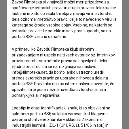
Zavod Filmoteka si v največji možni meri prizadeva za
Stik z uredništvom
spoštovanje avtorskih pravic in drugih pravic intelektualne
lastnine in zato ob vsakršni objavi navaja vir in avtorstvo
Spoštovani, s pomočjo spodnjega obrazca lahko stopite v
dela oziroma imetništvo pravic, če je to navedeno v viru, iz
stik z uredništvom Baze slovenskih filmov. Veseli bomo vaših
katerega se črpajo vsebine objav. Vsebine, na katerih so
odzivov.
avtorske pravice že potekle in so v prosti uporabi, so na
portalu BSF izrecno označene.
imam vprašanje
V primeru, ko Zavodu Filmoteka kljub skrbnim
prijavljam napako
prizadevanjem ni uspelo najti vseh avtorjev oz. imetnikov
želim dodati podatke
pravic, morebitne imetnike pravic na objavljenih delih
vljudno prosimo, da se nam zglasijo na naslovu
drugo
info@filmoteka.net, da bomo lahko ustrezno uredili
prenos avtorskih pravic za uporabo njihovega dela na
portalu BSF. Prav tako nas na istem naslovu obvestite, če
opazite, da je posamezna navedba avtorstva ali vira
pomanjkljiva ali nepravilna.
Logotipi in drugi identifikacijski znaki, ki so objavljeni na
spletnem portalu BSF, so lahko varovani kot blagovne
oziroma storitvene znamke v skladu z Zakonom o
industrijski lastnini – ZIL-1 (Ur. l. RS, št. 51/06 in spr.) in