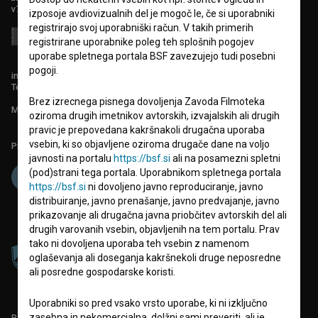
v7.151.0
izposoje avdiovizualnih del je mogoč le, če si uporabniki
registrirajo svoj uporabniški račun. V takih primerih
registrirane uporabnike poleg teh splošnih pogojev
uporabe spletnega portala BSF zavezujejo tudi posebni
pogoji.
info@filmoteka.si
Tehnična pomoč: podpora@bsf.si
Brez izrecnega pisnega dovoljenja Zavoda Filmoteka
Mednarodna številka ISSN 2670-787X
oziroma drugih imetnikov avtorskih, izvajalskih ali drugih
pravic je prepovedana kakršnakoli drugačna uporaba
vsebin, ki so objavljene oziroma drugače dane na voljo
Projekt sofinancira:
javnosti na portalu
https://bsf.si
ali na posamezni spletni
(pod)strani tega portala. Uporabnikom spletnega portala
https://bsf.si
ni dovoljeno javno reproduciranje, javno
distribuiranje, javno prenašanje, javno predvajanje, javno
prikazovanje ali drugačna javna priobčitev avtorskih del ali
drugih varovanih vsebin, objavljenih na tem portalu. Prav
tako ni dovoljena uporaba teh vsebin z namenom
oglaševanja ali doseganja kakršnekoli druge neposredne
ali posredne gospodarske koristi.
Uporabniki so pred vsako vrsto uporabe, ki ni izključno
zasebna in nekomercialna, dolžni sami preveriti, ali je
PARTNERJI