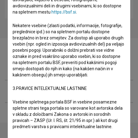
Ljeto u zlatnoj dolini (2003)
avdiovizualnimi deli in drugimi vsebinami, ki so dostopne
drama
na spletnem mestu
https://bsf.si
.
Nekatere vsebine (zlasti podatki, informacije, fotografije,
preglednice ipd.) so na spletnem portalu dostopne
brezplačno in brez omejitev. Za dostop ali uporabo drugih
vsebin (npr. ogled in izposoja avdiovizualnih del) pa veljajo
posebni pogoji. Uporabniki o dolžni prebrati vse vidne
oznake in pred vsakršno uporabo vsebin, ki so dostopne
na spletnem portalu BSF, preveriti pod kakšnimi pogoji
Filmografija (1)
smejo dostopati do njih in kako (na kakšen način in v
kakšnem obsegu) jih smejo uporabljati.
3.PRAVICE INTELEKTUALNE LASTNINE
Razširjeni podatki
Vsebine spletnega portala BSF in vsebine posamezne
spletne strani tega portala so varovane kot avtorska dela
v skladu z določbami Zakona o avtorski in sorodnih
pravicah – ZASP (Ur. l. RS, št. 21/95 in spr.) ali kot drugi
predmeti varstva s pravicami intelektualne lastnine.