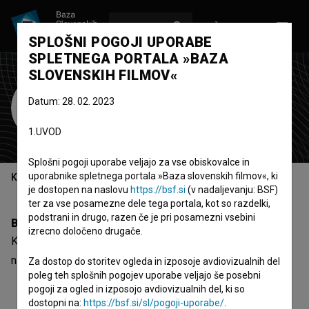
VPIŠI SE
EN
SPLOŠNI POGOJI UPORABE
SPLETNEGA PORTALA »BAZA
SLOVENSKIH FILMOV«
Kemal Čebo
Datum: 28. 02. 2023
Zasedba
1.UVOD
Splošni pogoji uporabe veljajo za vse obiskovalce in
uporabnike spletnega portala »Baza slovenskih filmov«, ki
Kazalo
je dostopen na naslovu
https://bsf.si
(v nadaljevanju: BSF)
ter za vse posamezne dele tega portala, kot so razdelki,
podstrani in drugo, razen če je pri posamezni vsebini
Biografija
izrecno določeno drugače.
Kemal Čebo je nastopajoči. Najodmevnejši projekt, kjer je
nastopil, je
Ljeto u zlatnoj dolini (2003)
.
Za dostop do storitev ogleda in izposoje avdiovizualnih del
poleg teh splošnih pogojev uporabe veljajo še posebni
pogoji za ogled in izposojo avdiovizualnih del, ki so
dostopni na:
https://bsf.si/sl/pogoji-uporabe/
.