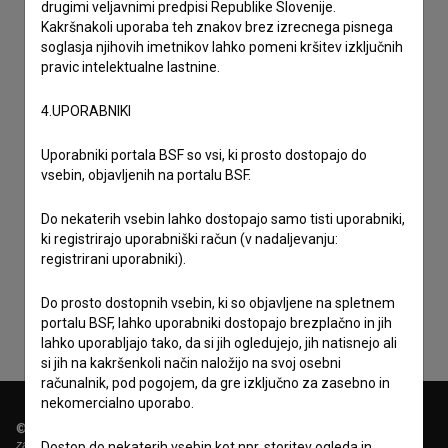
drugimi veljavnimi predpisi Republike Slovenije.
Kakršnakoli uporaba teh znakov brez izrecnega pisnega
soglasja njihovih imetnikov lahko pomeni kršitev izključnih
pravic intelektualne lastnine.
4.UPORABNIKI
Uporabniki portala BSF so vsi, ki prosto dostopajo do
vsebin, objavljenih na portalu BSF.
Do nekaterih vsebin lahko dostopajo samo tisti uporabniki,
Sprejemam
splošne pogoje
in dajem
soglasje
za
ki registrirajo uporabniški račun (v nadaljevanju:
zbiranje, hrambo in obdelavo osebnih podatkov.
registrirani uporabniki).
Do prosto dostopnih vsebin, ki so objavljene na spletnem
portalu BSF, lahko uporabniki dostopajo brezplačno in jih
lahko uporabljajo tako, da si jih ogledujejo, jih natisnejo ali
si jih na kakršenkoli način naložijo na svoj osebni
računalnik, pod pogojem, da gre izključno za zasebno in
nekomercialno uporabo.
© 2018-2026, Filmoteka,
zavod za širjenje filmske kulture
Dostop do nekaterih vsebin kot npr. storitev ogleda in