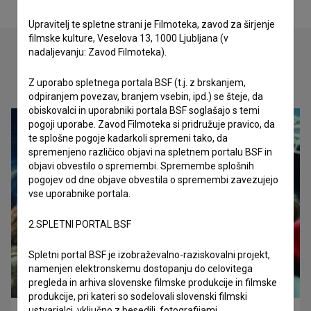
Upravitelj te spletne strani je Filmoteka, zavod za širjenje
filmske kulture, Veselova 13, 1000 Ljubljana (v
nadaljevanju: Zavod Filmoteka).
Oglejte si
Z uporabo spletnega portala BSF (t.j. z brskanjem,
odpiranjem povezav, branjem vsebin, ipd.) se šteje, da
obiskovalci in uporabniki portala BSF soglašajo s temi
pogoji uporabe. Zavod Filmoteka si pridružuje pravico, da
te splošne pogoje kadarkoli spremeni tako, da
spremenjeno različico objavi na spletnem portalu BSF in
objavi obvestilo o spremembi. Spremembe splošnih
pogojev od dne objave obvestila o spremembi zavezujejo
vse uporabnike portala.
2.SPLETNI PORTAL BSF
Spletni portal BSF je izobraževalno-raziskovalni projekt,
namenjen elektronskemu dostopanju do celovitega
pregleda in arhiva slovenske filmske produkcije in filmske
produkcije, pri kateri so sodelovali slovenski filmski
ustvarjalci, vključno z besedili, fotografijami,