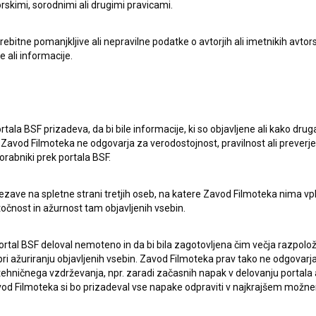
rskimi, sorodnimi ali drugimi pravicami.
itne pomanjkljive ali nepravilne podatke o avtorjih ali imetnikih avtorsk
e ali informacije.
lasje
za zbiranje, hrambo in obdelavo osebnih
rtala BSF prizadeva, da bi bile informacije, ki so objavljene ali kako dr
Zavod Filmoteka ne odgovarja za verodostojnost, pravilnost ali preverje
orabniki prek portala BSF.
ezave na spletne strani tretjih oseb, na katere Zavod Filmoteka nima vp
točnost in ažurnost tam objavljenih vsebin.
ortal BSF deloval nemoteno in da bi bila zagotovljena čim večja razpolož
 ažuriranju objavljenih vsebin. Zavod Filmoteka prav tako ne odgovarja 
hničnega vzdrževanja, npr. zaradi začasnih napak v delovanju portala ali
 Filmoteka si bo prizadeval vse napake odpraviti v najkrajšem možn
ERJI
PRIJAVITE SE NA BSF NOVIČNIK: