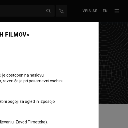
VPIŠI SE
EN
H FILMOV«
ki je dostopen na naslovu
o, razen če je pri posamezni vsebini
ebni pogoji za ogled in izposojo
aljevanju: Zavod Filmoteka).