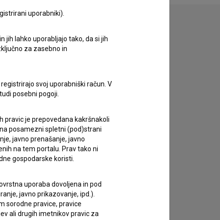
istrirani uporabniki).
jih lahko uporabljajo tako, da si jih
izključno za zasebno in
zivov.
registrirajo svoj uporabniški račun. V
tudi posebni pogoji.
ih pravic je prepovedana kakršnakoli
 na posamezni spletni (pod)strani
anje, javno prenašanje, javno
enih na tem portalu. Prav tako ni
dne gospodarske koristi.
 tovrstna uporaba dovoljena in pod
anje, javno prikazovanje, ipd.).
im sorodne pravice, pravice
ev ali drugih imetnikov pravic za