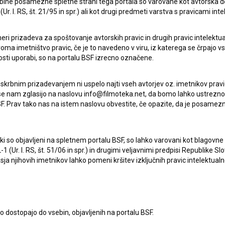
ebine posamezne spletne strani tega portala so varovane kot avtorska d
drama
r. l. RS, št. 21/95 in spr.) ali kot drugi predmeti varstva s pravicami inte
eri prizadeva za spoštovanje avtorskih pravic in drugih pravic intelektua
iroma imetništvo pravic, če je to navedeno v viru, iz katerega se črpajo v
rosti uporabi, so na portalu BSF izrecno označene.
 skrbnim prizadevanjem ni uspelo najti vseh avtorjev oz. imetnikov prav
 se nam zglasijo na naslovu info@filmoteka.net, da bomo lahko ustrezno 
F. Prav tako nas na istem naslovu obvestite, če opazite, da je posamezn
ki, ki so objavljeni na spletnem portalu BSF, so lahko varovani kot blago
-1 (Ur. l. RS, št. 51/06 in spr.) in drugimi veljavnimi predpisi Republike S
a njihovih imetnikov lahko pomeni kršitev izključnih pravic intelektualn
to dostopajo do vsebin, objavljenih na portalu BSF.