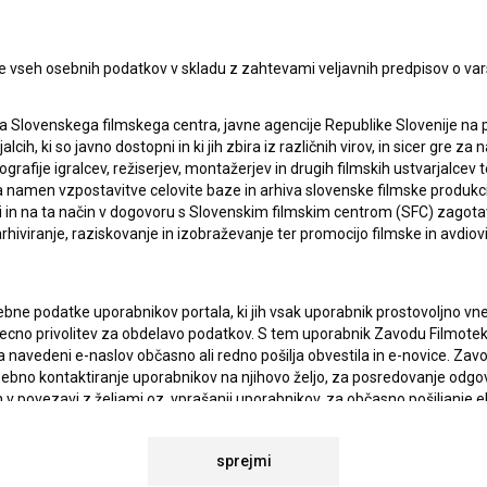
PRIJAV
I UPORABE
e vseh osebnih podatkov v skladu z zahtevami veljavnih predpisov o va
Sprejemam
splošne pogoje
in dajem
soglasje
za
zbiranje, hrambo in obdelavo osebnih podatkov.
JEKTU
a Slovenskega filmskega centra, javne agencije Republike Slovenije na 
alcih, ki so javno dostopni in ki jih zbira iz različnih virov, in sicer gre 
ografije igralcev, režiserjev, montažerjev in drugih filmskih ustvarjalcev 
amen vzpostavitve celovite baze in arhiva slovenske filmske produkcije 
TIKA
ci in na ta način v dogovoru s Slovenskim filmskim centrom (SFC) zagotavl
rhiviranje, raziskovanje in izobraževanje ter promocijo filmske in avdiov
KT
bne podatke uporabnikov portala, ki jih vsak uporabnik prostovoljno vnes
recno privolitev za obdelavo podatkov. S tem uporabnik Zavodu Filmoteka
TA
navedeni e-naslov občasno ali redno pošilja obvestila in e-novice. Za
ANJA
osebno kontaktiranje uporabnikov na njihovo željo, za posredovanje odgo
povezavi z željami oz. vprašanji uporabnikov, za občasno pošiljanje e
 BSF ter za statistične, marketinške in druge analize in raziskave v zve
atki analitike spletnih strani vselej anonimizirani.
IONALNOSTI
sprejmi