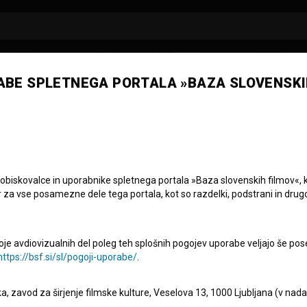
ABE SPLETNEGA PORTALA »BAZA SLOVENSKI
a Skrbinšek
sbe
 obiskovalce in uporabnike spletnega portala »Baza slovenskih filmov«, 
r za vse posamezne dele tega portala, kot so razdelki, podstrani in drug
oje avdiovizualnih del poleg teh splošnih pogojev uporabe veljajo še pos
https://bsf.si/sl/pogoji-uporabe/
.
eka, zavod za širjenje filmske kulture, Veselova 13, 1000 Ljubljana (v nad