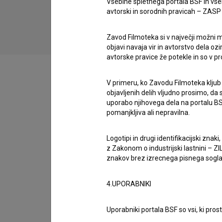
Vsebine spletnega portala BSF in vs
drama
avtorski in sorodnih pravicah – ZASP (U
Zavod Filmoteka si v največji možni m
objavi navaja vir in avtorstvo dela oz
avtorske pravice že potekle in so v p
V primeru, ko Zavodu Filmoteka kljub
objavljenih delih vljudno prosimo, da
Filmografija (4)
uporabo njihovega dela na portalu BS
pomanjkljiva ali nepravilna.
Glasba (2)
Logotipi in drugi identifikacijski zna
z Zakonom o industrijski lastnini – ZIL
znakov brez izrecnega pisnega soglasj
Razširjeni podatki
4.UPORABNIKI
Uporabniki portala BSF so vsi, ki pros