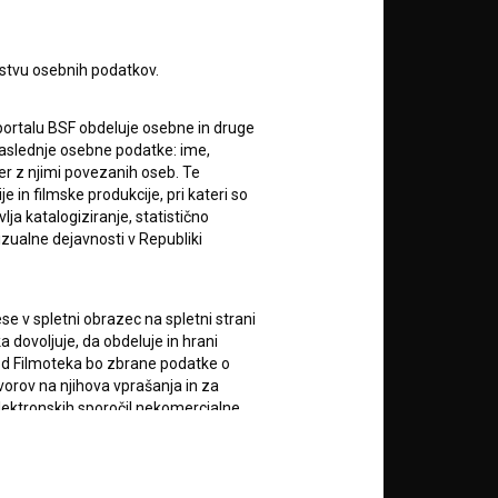
A
rstvu osebnih podatkov.
portalu BSF obdeluje osebne in druge
za naslednje osebne podatke: ime,
ter z njimi povezanih oseb. Te
in filmske produkcije, pri kateri so
ja katalogiziranje, statistično
RSS novice
izualne dejavnosti v Republiki
RSS dogodki
e v spletni obrazec na spletni strani
 dovoljuje, da obdeluje in hrani
Podprite nas z donacijo na
vod Filmoteka bo zbrane podatke o
TRR: SI56 6100 0001 5706
vorov na njihova vprašanja in za
684,
ali s kreditno kartico:
lektronskih sporočil nekomercialne
zi z uporabniki spletnega mesta, pri
Doniraj