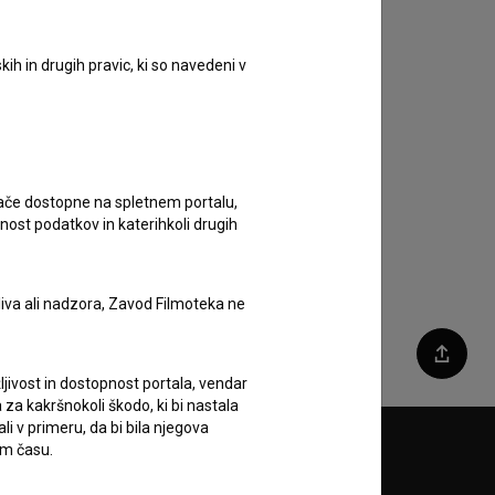
ih in drugih pravic, ki so navedeni v
ugače dostopne na spletnem portalu,
nost podatkov in katerihkoli drugih
liva ali nadzora, Zavod Filmoteka ne
Deli
ljivost in dostopnost portala, vendar
za kakršnokoli škodo, ki bi nastala
 v primeru, da bi bila njegova
em času.
Sledite nam na: