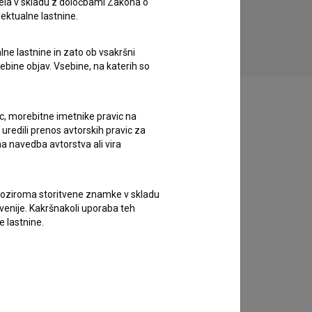
ela v skladu z določbami Zakona o
drama
lektualne lastnine.
lne lastnine in zato ob vsakršni
sebine objav. Vsebine, na katerih so
ic, morebitne imetnike pravic na
uredili prenos avtorskih pravic za
a navedba avtorstva ali vira
vne oziroma storitvene znamke v skladu
lovenije. Kakršnakoli uporaba teh
e lastnine.