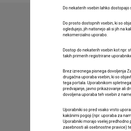
Do nekaterih vsebin lahko dostopajo sa
Do prosto dostopnih vsebin, ki so obja
Stik z uredništvom
ogledujejo, jih natisnejo ali si jih na
Spoštovani, s pomočjo spodnjega obrazca lahko sto
nekomercialno uporabo.
imam vprašanje
Dostop do nekaterih vsebin kot npr. st
takih primerih registrirane uporabni
prijavljam napako
želim dodati podatke
Brez izrecnega pisnega dovoljenja Za
drugo
drugačna uporaba vsebin, ki so objav
tega portala. Uporabnikom spletnega
predvajanje, javno prikazovanje ali dr
dovoljena uporaba teh vsebin z name
Uporabniki so pred vsako vrsto uporabe
kakšnimi pogoji (npr. uporaba za name
Uporabniki morajo vselej predhodno pr
zasebnosti ali osebnostne pravice) te