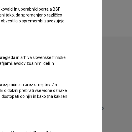
kovalci in uporabniki portala BSF
eni tako, da spremenjeno različico
e obvestila o spremembi zavezujejo
pregleda in arhiva slovenske filmske
afijami, avdiovizualnimi deli in
 brezplačno in brez omejitev. Za
iki o dolžni prebrati vse vidne oznake
 dostopati do njih in kako (na kakšen
Minuta za umor (1962)