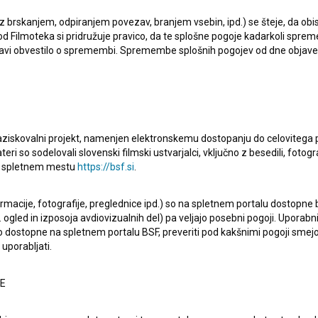
jši projekt, pri katerem je sodelovala, je
Risk (2018)
.
 z brskanjem, odpiranjem povezav, branjem vsebin, ipd.) se šteje, da obis
d Filmoteka si pridružuje pravico, da te splošne pogoje kadarkoli sprem
bjavi obvestilo o spremembi. Spremembe splošnih pogojev od dne objav
raziskovalni projekt, namenjen elektronskemu dostopanju do celovitega 
Oglejte si
teri so sodelovali slovenski filmski ustvarjalci, vključno z besedili, fotogr
na spletnem mestu
https://bsf.si
.
ormacije, fotografije, preglednice ipd.) so na spletnem portalu dostopne
 ogled in izposoja avdiovizualnih del) pa veljajo posebni pogoji. Uporabn
o dostopne na spletnem portalu BSF, preveriti pod kakšnimi pogoji smejo
uporabljati.
NE
Tujca (2014)