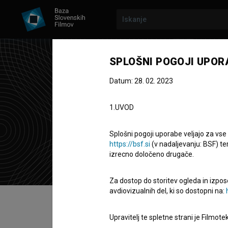
SPLOŠNI POGOJI UPOR
Datum: 28. 02. 2023
Kaj
1.UVOD
avtorica gla
Splošni pogoji uporabe veljajo za vse
https://bsf.si
(v nadaljevanju: BSF) te
izrecno določeno drugače.
Za dostop do storitev ogleda in izpos
avdiovizualnih del, ki so dostopni na:
Kazalo
Upravitelj te spletne strani je Filmot