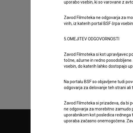
uporabo vsebin, ki so varovane z avto
Zavod Filmoteka ne odgovarja za moreb
virih, iz katerih portal BSF črpa vsebin
5.OMEJITEV ODGOVORNOSTI
Sprejemam
splošne pogoje
in dajem
sog
Zavod Filmoteka si kot upravljavec po
točne, ažurne in redno posodobljene. 
podatkov.
vsebin, do katerih lahko dostopajo up
Na portalu BSF so objavljene tudi pov
odgovarja za delovanje teh strani ali 
Zavod Filmoteka si prizadeva, da bi p
ne odgovarja za morebitno zamudo pri
uporabnikom kot posledica rednega te
uporaba začasno onemogočena. Zavod
© 2018-2026, Filmoteka,
PARTN
zavod za širjenje filmske kulture
v7.151.0