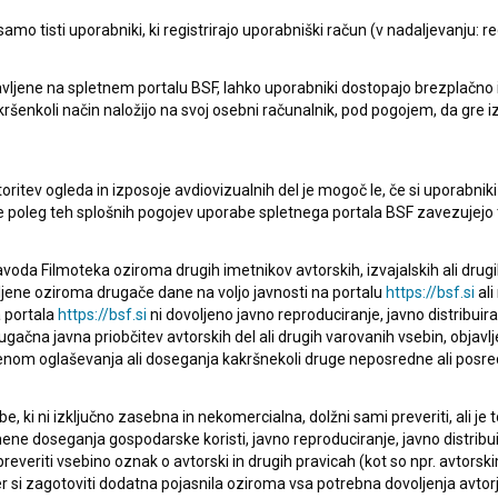
mo tisti uporabniki, ki registrirajo uporabniški račun (v nadaljevanju: reg
vljene na spletnem portalu BSF, lahko uporabniki dostopajo brezplačno in 
 kakršenkoli način naložijo na svoj osebni računalnik, pod pogojem, da gre 
pite v stik z uredništvom Baze slovenskih filmov. Veseli bomo vaših od
oritev ogleda in izposoje avdiovizualnih del je mogoč le, če si uporabniki 
ke poleg teh splošnih pogojev uporabe spletnega portala BSF zavezujejo 
voda Filmoteka oziroma drugih imetnikov avtorskih, izvajalskih ali drug
ljene oziroma drugače dane na voljo javnosti na portalu
https://bsf.si
ali
 portala
https://bsf.si
ni dovoljeno javno reproduciranje, javno distribuir
ugačna javna priobčitev avtorskih del ali drugih varovanih vsebin, objavlj
nom oglaševanja ali doseganja kakršnekoli druge neposredne ali posre
, ki ni izključno zasebna in nekomercialna, dolžni sami preveriti, ali je
ne doseganja gospodarske koristi, javno reproduciranje, javno distribuir
everiti vsebino oznak o avtorski in drugih pravicah (kot so npr. avtorsk
r si zagotoviti dodatna pojasnila oziroma vsa potrebna dovoljenja avtorj