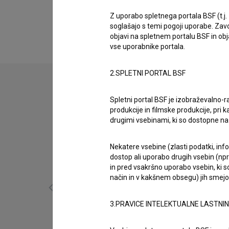
Biografija
Kaja Skrbinšek je avtorica glasbe. Najodmevne
Z uporabo spletnega portala BSF (t.j.
soglašajo s temi pogoji uporabe. Zavo
objavi na spletnem portalu BSF in o
vse uporabnike portala.
2.SPLETNI PORTAL BSF
Spletni portal BSF je izobraževalno-
produkcije in filmske produkcije, pri ka
drugimi vsebinami, ki so dostopne 
Nekatere vsebine (zlasti podatki, inf
dostop ali uporabo drugih vsebin (npr.
in pred vsakršno uporabo vsebin, ki s
način in v kakšnem obsegu) jih smejo 
3.PRAVICE INTELEKTUALNE LASTNI
Risk (2018)