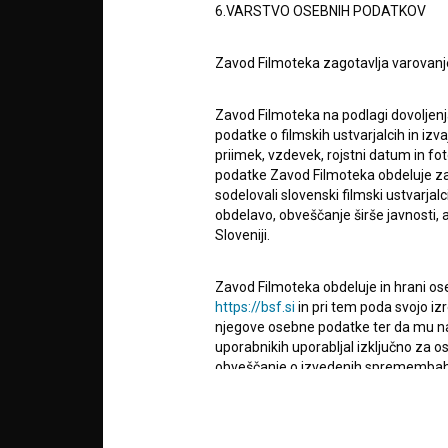
6.VARSTVO OSEBNIH PODATKOV
POGOJ
Zavod Filmoteka zagotavlja varovanj
info@filmoteka.si
O PRO
Tehnična pomoč: podpora@bsf.si
Zavod Filmoteka na podlagi dovoljenj
podatke o filmskih ustvarjalcih in izvaj
Mednarodna številka ISSN 2670-787X
priimek, vzdevek, rojstni datum in fot
podatke Zavod Filmoteka obdeluje za n
STATIS
Projekt sofinancira:
sodelovali slovenski filmski ustvarjal
obdelavo, obveščanje širše javnosti, a
Sloveniji.
KONTA
Zavod Filmoteka obdeluje in hrani ose
https://bsf.si
in pri tem poda svojo iz
POGOS
njegove osebne podatke ter da mu na 
VPRAŠ
uporabnikih uporabljal izključno za 
obveščanje o izvedenih spremembah v 
narave, z novostmi na spletnem mestu
TEST
čemer bodo statistični podatki oz. pod
FUNKC